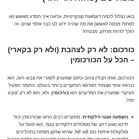
בואו נצלול לכמה דוגמאות קונקרטיות, ונראה איך המדע מאשש (או
לפחות מנסה לאשש) את מה שהיה ידוע לנו כבר אלפי שנים. זה
הולך להיות מרתק, מבטיח!
כורכום: לא רק לצהבת (ולא רק בקארי)
– הכל על הכורכומין
הכורכום, אותו תבלין צהוב-כתום שמעניק לקארי את צבעו העז, הוא
כנראה אחד מצמחי המרפא הנחקרים ביותר בעולם. החומר הפעיל
העיקרי שמעניין את המדענים הוא
כורכומין
. ולא, הוא לא רק "צובע
יפה".
השפעה אנטי-דלקתית:
מחקרים רבים הראו שכורכומין יכול
לדכא מגוון רחב של מסלולים דלקתיים בגוף. הוא פועל על
מולקולות איתות כמו NF-κB, שהיא שחקן מפתח בתהליכים