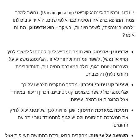
ג'ינסנג, ובמיוחד ג'ינסנג קוריאני (Panax ginseng), נחשב למלך
צמחי המרפא ברפואה הסינית כבר אלפי שנים. הוא ידוע ביכולתו
"להחזיר אנרגיה", לשפר חיוניות, ובעיקר – הוא
אדפטוגן
. מה זה
אומר?
אדפטוגן:
אדפטוגן הוא חומר המסייע לגוף להסתגל למצבי לחץ
(פיזי או נפשי), לשפר עמידות ולחזור לאיזון. הג'ינסנג משפיע על
מערכות שונות בגוף, כולל המערכת החיסונית, האנדוקרינית
(הורמונלית) והעצבית.
שיפור קוגניטיבי וזיכרון:
מספר מחקרים הצביעו על כך
שג'ינסנג יכול לשפר ביצועים קוגניטיביים, זיכרון וריכוז, במיוחד
אצל מבוגרים או במצבי עייפות.
תמיכה במערכת החיסון:
ישנן עדויות לכך שג'ינסנג יכול לחזק
את המערכת החיסונית ולסייע לגוף להתמודד טוב יותר עם
זיהומים.
השפעה על עייפות:
מחקרים הראו ירידה בתחושת העייפות אצל