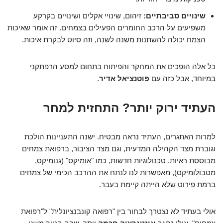
שינויים סביבתיים:
זיהום, שינויי אקלים ושינויים בקרקע
משפיעים על הרכב החומרים הפעילים בצמחים. זה אומר שאיכות
הצמח יכולה להשתנות משנה לשנה, וזה סיוט לבקרת איכות.
כל אלה הופכים את המחקר והפיתוח בתחום למסע הרפתקני
במיוחד, אבל כזה עם
פוטנציאל אדיר
.
העתיד ירוק יותר? התחזית למחר
למרות האתגרים, העתיד נראה מבטיח. ישנה התעניינות הולכת
וגוברת מצד הקהילה המדעית, וגם מצד הציבור, ברפואת צמחים
מבוססת ראיות. טכנולוגיות חדשות, כמו "אומִיקס" (גנומיקס,
מטבולומיקס), מאפשרות לנו לנתח את ההרכב הכימי של צמחים
ברמת פירוט שלא הייתה קיימת בעבר.
אולי בעתיד לא נצטרך לבחור בין "רפואה קונבנציונלית" ל"רפואת