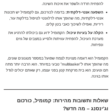
להפחית חרדה ולשפר את איכות השינה.
השפעה אנטי-דלקתית:
בדומה לכורכום, גם לקמומיל יש תכונות
אנטי-דלקתיות, מה שהופך אותו לרלוונטי לטיפול בדלקות עור,
ריריות, ואפילו לשיכוך כאבי בטן קלים.
הקלה על בעיות עיכול:
הקמומיל ידוע גם ביכולתו להרגיע את
מערכת העיכול, להפחית עוויתות ולסייע במצבים של גזים
ונפיחות.
הקמומיל הוא דוגמה מצוינת לצמח שפועל במספר מנגנונים שונים,
מה שהופך אותו ל"multitasker" טבעי במיוחד. הוא הרבה יותר מתה
חם וטעים; הוא בית מרקחת קטן בפני עצמו, רק שאתם יכולים לגדל
אותו בגינה.
שאלות ותשובות מהירות: קמומיל, כורכום
וג'ינסנג – מה חדש?