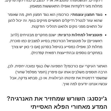
דלקתיים. המשמעות? פוטנציאל אדיר למצבים כמו דלקת פרקים,
מחלות מעי דלקתיות ואפילו התאוששות ממאמץ.
נוגד חמצון עוצמתי:
כורכומין הוא נוגד חמצון חזק, מה שאומר
שהוא עוזר לנטרל רדיקלים חופשיים מזיקים בגוף. זה יכול להגן
על התאים מפני נזקים ולהאט תהליכי הזדקנות.
פוטנציאל למחלות כרוניות:
ישנם מחקרים מבטיחים (לרוב
ראשוניים) על פוטנציאל הכורכומין בסיוע למצבים כמו סוכרת,
מחלות לב ואפילו כמסייע בטיפול בסרטן (אם כי כאן יש צורך
במחקרים נוספים ובהתייעצות רפואית קפדנית).
האתגר העיקרי עם כורכומין?
הספיגה שלו בגוף נמוכה יחסית
. לכן,
הרבה תוספים משלבים אותו עם פיפרין (חומר מפלפל שחור)
שמשפר דרמטית את זמינותו הביולוגית. אז כן, סבתא צדקה, אבל
עכשיו אנחנו יודעים למה ואיך.
ג'ינסנג: השורש שמחזיר את האנרגיה?
המדע מאחורי הפלא האסייתי