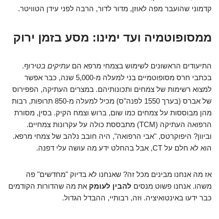
קדמוני שהועבר מפה לאוזן, מדור לדור, הרבה לפני עידן הטוויטר.
ממסופוטמיה ועד ימינו: מסע בזמן ירוק
התיעודים הראשונים לשימוש בצמחי מרפא הם
עתיקים בטירוף
.
בכתבי חרס מסופוטמיים בני למעלה מ-5,000 שנה, כבר אפשר
למצוא רשימות של צמחים ותכונותיהם. במצרים העתיקה, הפפירוס
של אברס (בערך 1550 לפנה"ס) מכיל למעלה מ-850 תרופות, רבות
מהן מבוססות על צמחים כמו שום, ברוש וצמח הקיק. בסין, מסורת
הרפואה העתיקה (TCM) מתבססת כולה על עקרונות צמחיים.
וביוון? היפוקרטס, "אבי הרפואה", היה חובב נלהב של צמחי מרפא.
הוא לא חלם על CT, אבל בהחלט ידע מה עושה עלי דפנה.
אז מה אנחנו מבינים מכל זה? שאנחנו לא בדיוק "מחדשים" פה
משהו. אנחנו פשוט מנסים
להבין לעומק
את מה שהדורות הקודמים
כבר ידעו באינטואיציה. וזה, רבותיי, ההבדל הגדול.