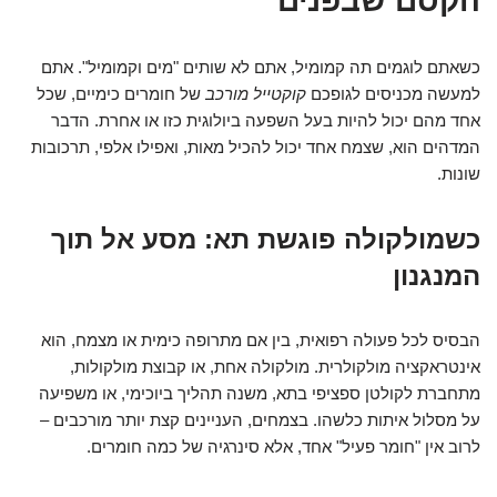
הקסם שבפנים
כשאתם לוגמים תה קמומיל, אתם לא שותים "מים וקמומיל". אתם
למעשה מכניסים לגופכם
קוקטייל מורכב
של חומרים כימיים, שכל
אחד מהם יכול להיות בעל השפעה ביולוגית כזו או אחרת. הדבר
המדהים הוא, שצמח אחד יכול להכיל מאות, ואפילו אלפי, תרכובות
שונות.
כשמולקולה פוגשת תא: מסע אל תוך
המנגנון
הבסיס לכל פעולה רפואית, בין אם מתרופה כימית או מצמח, הוא
אינטראקציה מולקולרית. מולקולה אחת, או קבוצת מולקולות,
מתחברת לקולטן ספציפי בתא, משנה תהליך ביוכימי, או משפיעה
על מסלול איתות כלשהו. בצמחים, העניינים קצת יותר מורכבים –
לרוב אין "חומר פעיל" אחד, אלא סינרגיה של כמה חומרים.