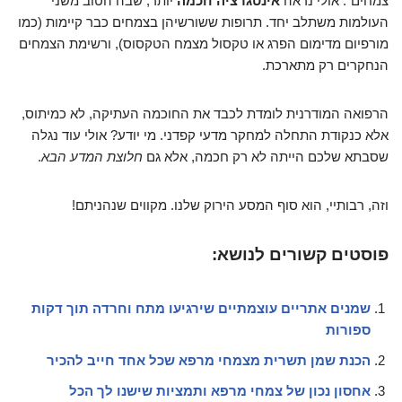
צמחים". אולי נראה
אינטגרציה חכמה
יותר, שבה הטוב משני
העולמות משתלב יחד. תרופות ששורשיהן בצמחים כבר קיימות (כמו
מורפיום מדימום הפרג או טקסול מצמח הטקסוס), ורשימת הצמחים
הנחקרים רק מתארכת.
הרפואה המודרנית לומדת לכבד את החוכמה העתיקה, לא כמיתוס,
אלא כנקודת התחלה למחקר מדעי קפדני. מי יודע? אולי עוד נגלה
שסבתא שלכם הייתה לא רק חכמה, אלא גם
חלוצת המדע הבא
.
וזה, רבותיי, הוא סוף המסע הירוק שלנו. מקווים שנהניתם!
פוסטים קשורים לנושא:
שמנים אתריים עוצמתיים שירגיעו מתח וחרדה תוך דקות
ספורות
הכנת שמן תשרית מצמחי מרפא שכל אחד חייב להכיר
אחסון נכון של צמחי מרפא ותמציות שישנו לך הכל