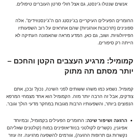
אנשים שנטלו ג'ינסנג, גם אצל חולי סרטן העוברים טיפולים.
החומרים הפעילים העיקריים בג'ינסנג הם ה"ג'ינסנוזידים". אלה
ספונינים (תרכובות אורגניות) שהם אחראים על רוב השפעותיו
הפיזיולוגיות. ושוב, גם כאן, המדע מראה שהאמונה העתיקה לא
הייתה רק סיפורים.
קמומיל: מרגיע העצבים הקטן והחכם –
יותר מסתם תה מתוק
קמומיל. נשמע כמו משהו ששותים לפני השינה, נכון? ובכן, אתם
צודקים, אבל זה הרבה יותר מזה. הקמומיל הוא אחד מצמחי המרפא
הנפוצים ביותר, והשפעותיו הרבות מגובות במחקר מדעי הולך וגובר.
הרגעה ושיפור שינה:
החומרים הפעילים בקמומיל, ובמיוחד
אפיגנין, נקשרים לקולטני בנזודיאזפינים במוח (קולטנים שאליהם
נקשרות גם תרופות הרגעה), וגורמים להשפעה מרגיעה. זה עוזר