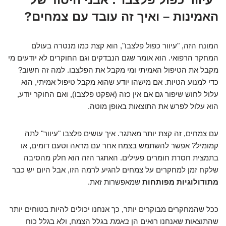
האמינות – ואיך זה עובד עם צמחים?
המונח הזה, "עיוור כפול פלצבו", הוא קצת כמו מנטרה בעולם
המחקר הרפואי. הוא אומר שגם הנבדקים וגם החוקרים לא יודעים מי
מקבל את הטיפול האמיתי ומי מקבל את הפלצבו. למה זה חשוב?
כדי למנוע הטיות. אם מישהו יודע שהוא מקבל טיפול אמיתי, הוא
עלול לחוש שיפור גם אם אין כזה (אפקט פלצבו), ואם החוקר יודע,
הוא עלול לפרש את התוצאות באופן מוטה.
עם צמחים, זה קצת יותר מאתגר. איך עושים פלצבו "עיוור" לתה
קמומיל? אפשר להשתמש בצמח אחר עם מראה וטעם דומים, או
בתמצית חסרת חומרים פעילים. האתגר הזה הוא חלק מהסיבה
שלקח זמן למחקרים על צמחים להגיע לרמה הזו, אבל היום יש כבר
מתודולוגיות מפותחות
שמאפשרות זאת.
ככל שהמחקרים מבוקרים יותר, כך אנחנו יכולים להיות בטוחים יותר
שהתוצאות שאנחנו רואים הן
באמת
בגלל הצמח, ולא בגלל כוח