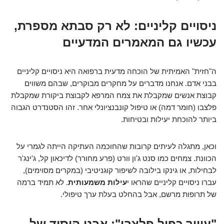
ניסויים קליניים: לא רק סבתא מספרת,
עכשיו גם המאמרים המדעיים
ה"חזית" האמיתית של הוכחה מדעית ברפואה היא ניסויים קליניים
בבני אדם. אנחנו מדברים על מחקרים מבוקרים, שבהם משווים
קבוצת אנשים שמקבלת את צמח המרפא לקבוצת ביקורת שמקבלת
פלצבו (חומר דמה) או טיפול קונבנציונלי אחר. זהו הסטנדרט הגבוה
ביותר להוכחת יעילות ובטיחות.
וכאן, מתגלה לעיתים קרובות שהחוכמה העתיקה הייתה לגמרי על
הכוונת. צמחים כמו סנט ג'ון וורט (פרע מחורר) לדיכאון קל, ג'ינג'ר
לבחילות, או גינקו בילובה לשיפור קוגניטיבי (במקרים מסוימים),
עברו ניסויים קליניים שהראו י
עילות משמעותית
. לא תמיד ברמה
של תרופות מרשם, אבל בהחלט בעלת ערך טיפולי.
"עיוור כפול פלצבו": אבני היסוד של