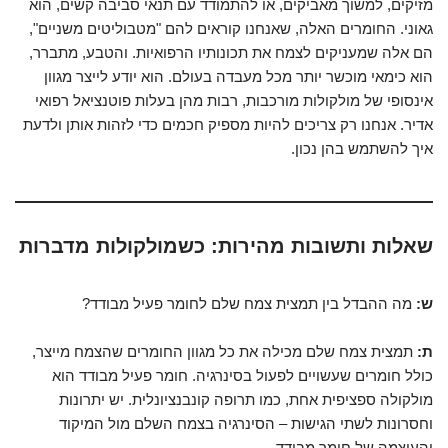
מזיקים, למשוך מאביקים, או להתמודד עם תנאי סביבה קשים, הוא
גאוני. החומרים האלה, שאנחנו קוראים להם "מטבוליטים משניים",
הם אלה שמעניקים לצמח את תכונותיו הרפואיות. והטבע, מתברר,
הוא כימאי מוכשר יותר מכל מעבדה בעולם. הוא יודע לייצר מגוון
אינסופי של מולקולות מורכבות, רבות מהן בעלות פוטנציאל רפואי
אדיר. אנחנו רק צריכים להיות מספיק חכמים כדי לזהות אותן ולדעת
איך להשתמש בהן נכון.
שאלות ותשובות מהירות: כשמולקולות מדברות
ש:
מה ההבדל בין תמצית צמח שלם לחומר פעיל מבודד?
ת:
תמצית צמח שלם מכילה את כל מגוון החומרים שהצמח מייצר,
כולל חומרים שעשויים לפעול בסינרגיה. חומר פעיל מבודד הוא
מולקולה ספציפית אחת, כמו תרופה קונבנציונלית. יש יתרונות
וחסרונות לשתי הגישות – הסינרגיה בצמח השלם מול המיקוד
והעוצמה של חומר מבודד.