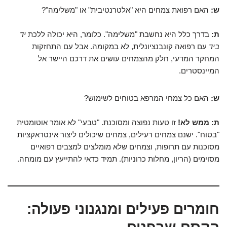
ש:
האם רפואת צמחים היא "אלטרנטיבית" או "משלימה"?
ת:
בדרך כלל היא נחשבת "משלימה". כלומר, היא יכולה ללכת
יד
ביד
עם רפואה קונבנציונלית, לא במקומה. אבל עם התחזקות
המחקר המדעי, חלק מהצמחים עושים את דרכם היישר אל
המיינסטרים.
ש:
האם כל צמחי המרפא בטוחים לשימוש?
ת:
ממש לא!
זו טעות נפוצה ומסוכנת. "טבעי" לא אומר אוטומטית
"בטוח". ישנם צמחים רעילים, צמחים שיכולים ליצור אינטראקציות
מסוכנות עם תרופות, וצמחים שלא מומלצים למצבים רפואיים
מסוימים (הריון, מחלות כרוניות). תמיד כדאי להתייעץ עם מומחה.
חומרים פעילים ומנגנוני פעולה: