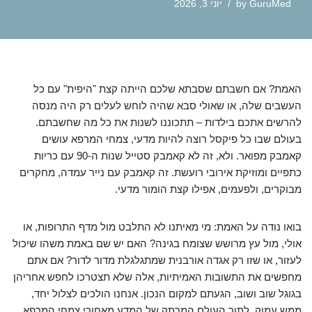
GuruMed
by
יוני 3, 2026
האמת? אם חשבתם שסבתא שלכם הייתה קצת "היפית" עם כל
העשבים שלה, או שאולי סבא שהיה לוחש לעלים רק היה מנסה
להרשים אתכם בילדות – תתכוננו לשנות את כל מה שחשבתם.
בעולם שבו כל פיקסל רוצה להיות מדעי, צמחי המרפא עושים
קאמבק מפואר. ולא, זה לא קאמבק סטייל שנות ה-90 עם כריות
כתפיים ומוזיקת אירובי רועשת. זה קאמבק עם נייר עמדה, מחקרים
מבוקרים, ולפעמים, אפילו קצת הומור מדעי.
בואו נודה על האמת: מי מאיתנו לא התלבט מול מדף התרופות, או
אולי, מול עץ מרושש שצומח בגינה? האם יש שם באמת משהו שיכול
לעזור, או שזו רק אגדה אורבנית שמתגלגלת מדור לדור? אם אתם
מחפשים את התשובות האמיתיות, אלה שלא תצטרכו לחפש אחריהן
בגוגל שוב ושוב, הגעתם למקום הנכון. אנחנו הולכים לצלול יחד,
ממש עמוק, לתוך העולם המרתק של המדע מאחורי צמחי המרפא.