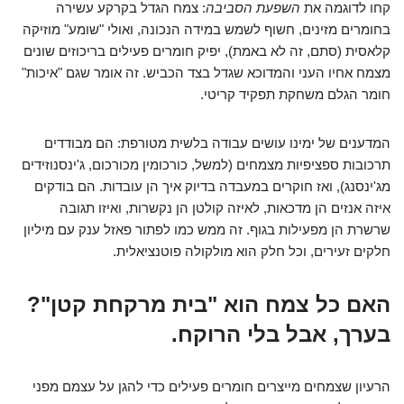
קחו לדוגמה את
השפעת הסביבה
: צמח הגדל בקרקע עשירה
בחומרים מזינים, חשוף לשמש במידה הנכונה, ואולי "שומע" מוזיקה
קלאסית (סתם, זה לא באמת), יפיק חומרים פעילים בריכוזים שונים
מצמח אחיו העני והמדוכא שגדל בצד הכביש. זה אומר שגם "איכות"
חומר הגלם משחקת תפקיד קריטי.
המדענים של ימינו עושים עבודה בלשית מטורפת: הם מבודדים
תרכובות ספציפיות מצמחים (למשל, כורכומין מכורכום, ג'ינסנוזידים
מג'ינסנג), ואז חוקרים במעבדה בדיוק איך הן עובדות. הם בודקים
איזה אנזים הן מדכאות, לאיזה קולטן הן נקשרות, ואיזו תגובה
שרשרת הן מפעילות בגוף. זה ממש כמו לפתור פאזל ענק עם מיליון
חלקים זעירים, וכל חלק הוא מולקולה פוטנציאלית.
האם כל צמח הוא "בית מרקחת קטן"?
בערך, אבל בלי הרוקח.
הרעיון שצמחים מייצרים חומרים פעילים כדי להגן על עצמם מפני