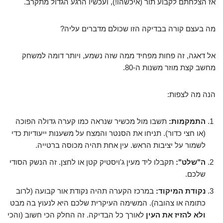
אז הצלחתם לקבוע תור (איכשהו!), ועכשיו הרגע הגדול מתקרב.
מה בעצם קורה בבדיקה הזו שכולם מדברים עליה?
אל דאגה, זה פחות מפחיד ממה שזה נשמע, ויותר דומה למשחק
מחשב קצת מוזר משנות ה-80.
הנה מה לצפות:
התמקמות:
תשבו מול מכשיר שנראה כמו קערה גדולה הפוכה
(או חצי כדור). תניחו את הסנטר והמצח על משענות ייעודיות כדי
לשמור על יציבות הראש. עין אחת תהיה מכוסה ברטייה.
ה"שלט":
תקבלו ליד מעין ג'ויסטיק קטן או לחצן. זה הנשק הסודי
שלכם.
נקודת המיקוד:
במרכז הקערה תהיה נקודת אור קבועה (לרוב
כתומה או צהובה). המשימה העיקרית שלכם היא לנעוץ בה מבט
ולא להזיז את העין
לאורך כל הבדיקה. זה החלק הכי חשוב (והכי