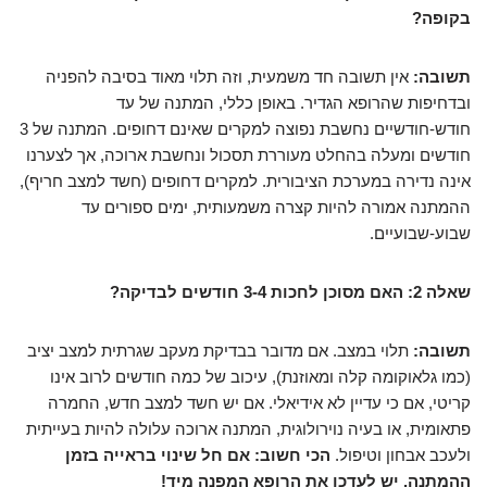
בקופה?
תשובה:
אין תשובה חד משמעית, וזה תלוי מאוד בסיבה להפניה
ובדחיפות שהרופא הגדיר. באופן כללי, המתנה של עד
חודש-חודשיים נחשבת נפוצה למקרים שאינם דחופים. המתנה של 3
חודשים ומעלה בהחלט מעוררת תסכול ונחשבת ארוכה, אך לצערנו
אינה נדירה במערכת הציבורית. למקרים דחופים (חשד למצב חריף),
ההמתנה אמורה להיות קצרה משמעותית, ימים ספורים עד
שבוע-שבועיים.
שאלה 2: האם מסוכן לחכות 3-4 חודשים לבדיקה?
תשובה:
תלוי במצב. אם מדובר בבדיקת מעקב שגרתית למצב יציב
(כמו גלאוקומה קלה ומאוזנת), עיכוב של כמה חודשים לרוב אינו
קריטי, אם כי עדיין לא אידיאלי. אם יש חשד למצב חדש, החמרה
פתאומית, או בעיה נוירולוגית, המתנה ארוכה עלולה להיות בעייתית
ולעכב אבחון וטיפול.
הכי חשוב: אם חל שינוי בראייה בזמן
ההמתנה, יש לעדכן את הרופא המפנה מיד!