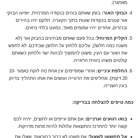
מאתגר).
הבזקי האור:
בזמן שאתם בוהים בנקודה המרכזית, יופיעו הבזקי
אור קטנים בנקודות שונות בתוך הקערה. חלקם יהיו בהירים
וברורים, אחרים יהיו עמומים מאוד, כמעט בלתי נראים.
הקליק המיוחל:
בכל פעם שאתם מבחינים בהבזק אור (לא
משנה כמה חלש!), עליכם ללחוץ על הלחצן שבידכם.
לא
לחפש
את האור עם העין, פשוט להמשיך לבהות ישר וללחוץ כשאתם
קולטים משהו בזווית הראייה.
החלפת עיניים:
אחרי שמסיימים עין אחת (זה לוקח כאמור 10-
20 דקות), מחליפים את הרטייה ועושים את אותו התהליך בדיוק
בעין השנייה.
כמה טיפים להצלחה בבדיקה:
בואו רגועים וערניים:
אם אתם עייפים או לחוצים, יהיה לכם
קשה יותר להתרכז והתוצאות עלולות להיות פחות מדויקות.
אל תחששו לשאול:
אם משהו לא ברור בהוראות, שאלו את