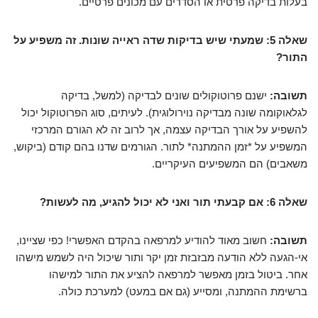
בעלות בדיקה פרטית או הסדרים עם מכונים פרטיים.
שאלה 5: שמעתי שיש בדיקות שדה ראייה שונות. זה משפיע על
התור?
תשובה:
ישנם פרוטוקולים שונים לבדיקה (למשל, בדיקה
לגלאוקומה שונה מבדיקה נוירולוגית). לעיתים, סוג הפרוטוקול יכול
להשפיע על אורך הבדיקה עצמה, אך לרוב זה לא הגורם המרכזי
המשפיע על *זמן ההמתנה* לתור. הגורמים שדנו בהם קודם (ביקוש,
משאבים) הם המשפיעים העיקריים.
שאלה 6: אם קבעתי תור ואני לא יכול להגיע, מה לעשות?
תשובה:
חשוב מאוד להודיע למרפאה בהקדם האפשרי! כפי שציינו,
אי-הגעה ללא הודעה מבזבזת זמן יקר ותור שיכול היה לשמש מישהו
אחר. ביטול בזמן מאפשר למרפאה להציע את התור למישהו
ברשימת ההמתנה, ומסייע (גם אם במעט) למערכת כולה.