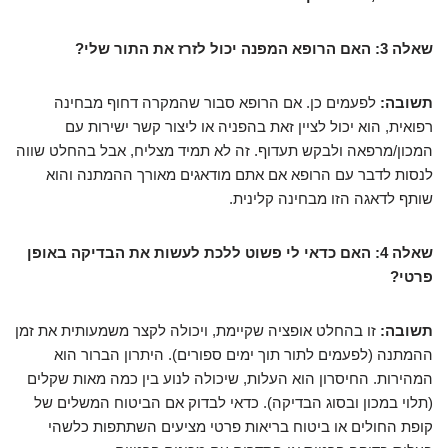
שאלה 3: האם הרופא המפנה יכול לזרז את התור שלי?
תשובה:
לפעמים כן. אם הרופא סבור שהמקרה דחוף מבחינה
רפואית, הוא יכול לציין זאת בהפניה או ליצור קשר ישירות עם
המכון/מרפאה ולבקש תעדוף. זה לא תמיד מצליח, אבל בהחלט שווה
לנסות לדבר עם הרופא אם אתם מודאגים מאורך ההמתנה והוא
שותף לדאגה הזו מבחינה קלינית.
שאלה 4: האם כדאי לי פשוט ללכת לעשות את הבדיקה באופן
פרטי?
תשובה:
זו בהחלט אופציה שקיימת, ויכולה לקצר משמעותית את זמן
ההמתנה (לפעמים לתור תוך ימים ספורים). היתרון הברור הוא
המהירות. החיסרון הוא העלות, שיכולה לנוע בין כמה מאות שקלים
(תלוי במכון ובסוג הבדיקה). כדאי לבדוק אם הביטוח המשלים של
קופת החולים או ביטוח בריאות פרטי מציעים השתתפות כלשהי