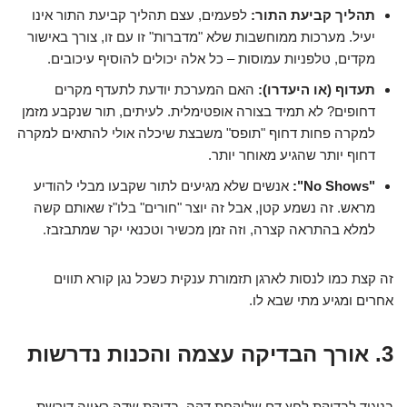
תהליך קביעת התור:
לפעמים, עצם תהליך קביעת התור אינו
יעיל. מערכות ממוחשבות שלא "מדברות" זו עם זו, צורך באישור
מקדים, טלפניות עמוסות – כל אלה יכולים להוסיף עיכובים.
תעדוף (או היעדרו):
האם המערכת יודעת לתעדף מקרים
דחופים? לא תמיד בצורה אופטימלית. לעיתים, תור שנקבע מזמן
למקרה פחות דחוף "תופס" משבצת שיכלה אולי להתאים למקרה
דחוף יותר שהגיע מאוחר יותר.
"No Shows":
אנשים שלא מגיעים לתור שקבעו מבלי להודיע
מראש. זה נשמע קטן, אבל זה יוצר "חורים" בלו"ז שאותם קשה
למלא בהתראה קצרה, וזה זמן מכשיר וטכנאי יקר שמתבזבז.
זה קצת כמו לנסות לארגן תזמורת ענקית כשכל נגן קורא תווים
אחרים ומגיע מתי שבא לו.
3. אורך הבדיקה עצמה והכנות נדרשות
בניגוד לבדיקת לחץ דם שלוקחת דקה, בדיקת שדה ראייה דורשת