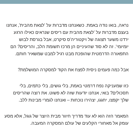
נראה, בואו נודה באמת. כשאנחנו מדברות על 'לצאת מהבית', אנחנו
בעצם מדברות על 'לצאת מהבית עם ריסים שנראים כאילו הרגע
ירדנו משער תצוגה של ויקטוריה'ס סיקרט, אבל בגרסת לבוש
יומיומי'. זה לא סוד שהעיניים הן מרכז תשומת הלב, והריסים? הם
התפאורה הדרמטית שהופכת מבט רגיל למבט שמשאיר חותם.
אבל כמה פעמים ניסית לפצח את הקוד למסקרה המושלמת?
כזו שמעניקה נפח דרמטי באמת, בלי גושים, בלי כתמים, בלי
תסכולים? בואי, אנחנו יודעות שזה לא פשוט. את רוצה שהריסים
שלך יקפצו, יחגגו, יצהירו נוכחות – ואנחנו לגמרי מבינות ללב.
המאמר הזה הוא לא עוד מדריך חיוור מבית היוצר של גוגל, אלא מסע
עומק אל מאחורי הקלעים של עולם המסקרה המעבה.