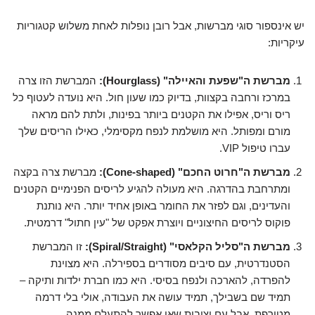
יש אינספור סוגי מברשות, אבל רובן נופלות לאחת משלוש קטגוריות
עיקריות:
מברשת ה"שפעת והאיילה" (Hourglass):
המברשת הזו צרה
במרכז ורחבה בקצוות, בדיוק כמו שעון חול. היא נועדה לעטוף כל
ריס וריס, אפילו את הקטנים ביותר בפינות, ולתת להם מראה
מורם ומפותל. היא מושלמת לנפח מקסימלי, כאילו הריסים שלך
עברו טיפול VIP.
מברשת ה"חרוט החכם" (Cone-shaped):
מברשת צרה בקצה
ומתרחבת בהדרגה. היא מעולה להגיע לריסים הפנימיים הקטנים
והעדינים, וגם לפזר את החומר באופן אחיד יותר. היא נותנת
פוקוס לריסים החיצוניים ויוצרת אפקט של "עין חתול" דרמטית.
מברשת ה"סליל הקלאסי" (Spiral/Straight):
זו המברשת
הסטנדרטית, עם סיבים מסודרים בספירלה. היא מצוינת
להפרדה, להארכה ולנפח בסיסי. היא כמו חברת ילדות ותיקה –
תמיד שם בשבילך, תמיד עושה את העבודה, אולי בלי דרמה
מטורפת, אבל עם יציבות שאי אפשר להתעלם ממנה.