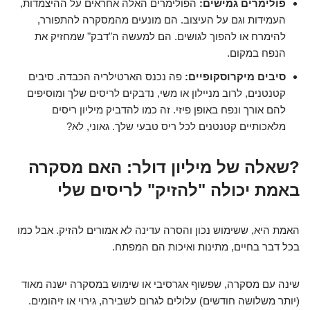
פולימרים גמישים:
הפולימרים האלה אחראים על ההיצמדות,
העמידות וגם על העיצוב. הם מונעים מהמסקרה להתפורר,
להימרח או להפוך לגושים. הם למעשה ה"דבק" שמחזיק את
הנפח במקום.
סיבים מיקרוסקופיים:
פה נכנס הארטילריה הכבדה. סיבים
קטנטנים, לרוב מניילון או משי, נדבקים לריסים שלך ומוסיפים
להם אורך ונפח באופן פיזי. זה כמו להדביק מיליון ריסים
מלאכותיים קטנטנים לכל ריס טבעי שלך. גאוני, לא?
?שאלה של מיליון דולר: האם מסקרה
באמת יכולה "להזיק" לריסים שלי
האמת היא, ששימוש נכון והסרה עדינה לא אמורים להזיק. אבל כמו
בכל דבר בחיים, מתינות ואיכות הם המפתח.
שינה עם מסקרה, שפשוף אגרסיבי או שימוש במסקרה ישנה מאוד
(יותר משלושה חודשים) עלולים לגרום לשבירה, גירוי או זיהומים.