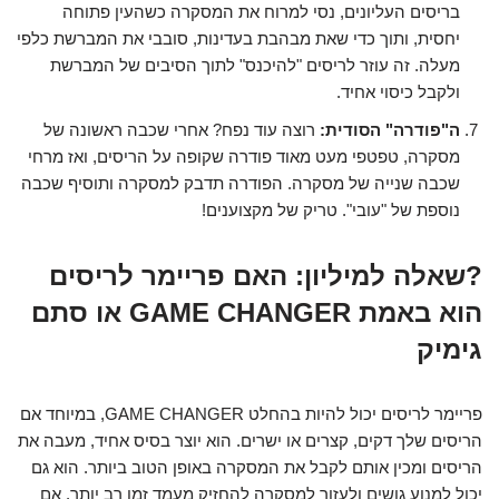
בריסים העליונים, נסי למרוח את המסקרה כשהעין פתוחה
יחסית, ותוך כדי שאת מבהבת בעדינות, סובבי את המברשת כלפי
מעלה. זה עוזר לריסים "להיכנס" לתוך הסיבים של המברשת
ולקבל כיסוי אחיד.
ה"פודרה" הסודית:
רוצה עוד נפח? אחרי שכבה ראשונה של
מסקרה, טפטפי מעט מאוד פודרה שקופה על הריסים, ואז מרחי
שכבה שנייה של מסקרה. הפודרה תדבק למסקרה ותוסיף שכבה
נוספת של "עובי". טריק של מקצוענים!
?שאלה למיליון: האם פריימר לריסים
הוא באמת GAME CHANGER או סתם
גימיק
פריימר לריסים יכול להיות בהחלט GAME CHANGER, במיוחד אם
הריסים שלך דקים, קצרים או ישרים. הוא יוצר בסיס אחיד, מעבה את
הריסים ומכין אותם לקבל את המסקרה באופן הטוב ביותר. הוא גם
יכול למנוע גושים ולעזור למסקרה להחזיק מעמד זמן רב יותר. אם