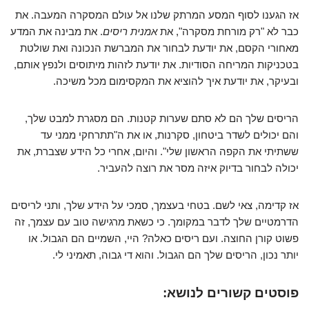
אז הגענו לסוף המסע המרתק שלנו אל עולם המסקרה המעבה. את
כבר לא "רק מורחת מסקרה", את
אמנית ריסים
. את מבינה את המדע
מאחורי הקסם, את יודעת לבחור את המברשת הנכונה ואת שולטת
בטכניקות המריחה הסודיות. את יודעת לזהות מיתוסים ולנפץ אותם,
ובעיקר, את יודעת איך להוציא את המקסימום מכל משיכה.
הריסים שלך הם לא סתם שערות קטנות. הם מסגרת למבט שלך,
והם יכולים לשדר ביטחון, סקרנות, או את ה"תתרחקי ממני עד
ששתיתי את הקפה הראשון שלי". והיום, אחרי כל הידע שצברת, את
יכולה לבחור בדיוק איזה מסר את רוצה להעביר.
אז קדימה, צאי לשם. בטחי בעצמך, סמכי על הידע שלך, ותני לריסים
הדרמטיים שלך לדבר במקומך. כי כשאת מרגישה טוב עם עצמך, זה
פשוט קורן החוצה. ועם ריסים כאלה? היי, השמיים הם הגבול. או
יותר נכון, הריסים שלך הם הגבול. והוא די גבוה, תאמיני לי.
פוסטים קשורים לנושא: