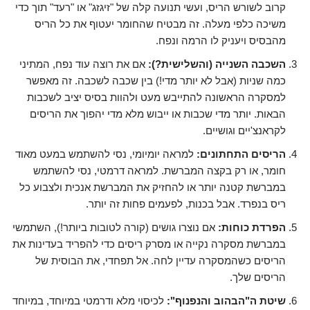
קרוב לשורש הריס, ועשי תנועה קלה של "זיגזג" או "רעד" תוך כדי
משיכה כלפי מעלה. זה מבטיח שהחומר יעטוף את כל הריס
מהבסיס ויעניק לו הרמה ונפח.
השכבה השנייה (והשלישית?):
אם את רוצה עוד נפח, המתיני
כמה שניות (אבל לא יותר מדי!) בין שכבה לשכבה. זה מאפשר
למסקרה הראשונה להתייבש מעט ולהוות בסיס יציב לשכבות
הבאות. יותר מדי שכבות או ייבוש מלא מדי יהפוך את הריסים
לקראנצ'יים וגושיים.
הריסים התחתונים:
למראה יומיומי, נסי להשתמש במעט מאוד
חומר, או רק בקצה המברשת. למראה דרמטי, נסי להשתמש
במברשת קטנה יותר או להחזיק את המברשת אנכית ולצבוע כל
ריס בנפרד. אבל בכנות, לפעמים פחות זה יותר.
הפרדת כוחות:
אם נוצרו גושים (קורה לטובות ביותר!), השתמשי
במברשת מסקרה נקייה או מסרק ריסים כדי להפריד בעדינות את
הריסים כשהמסקרה עדיין לחה. אל תפחדי, את הבוסית של
הריסים שלך.
שיטת ה"הבהוב והנפנוף":
לכיסוי מלא ודרמטי במיוחד, במיוחד