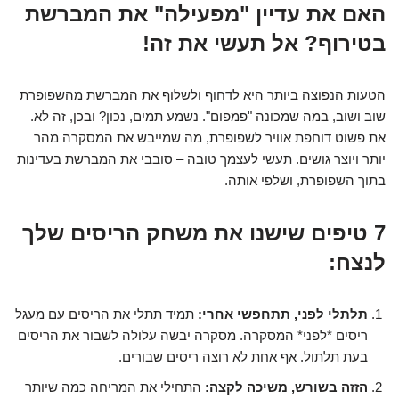
האם את עדיין "מפעילה" את המברשת
בטירוף? אל תעשי את זה!
הטעות הנפוצה ביותר היא לדחוף ולשלוף את המברשת מהשפופרת
שוב ושוב, במה שמכונה "פמפום". נשמע תמים, נכון? ובכן, זה לא.
את פשוט דוחפת אוויר לשפופרת, מה שמייבש את המסקרה מהר
יותר ויוצר גושים. תעשי לעצמך טובה – סובבי את המברשת בעדינות
בתוך השפופרת, ושלפי אותה.
7 טיפים שישנו את משחק הריסים שלך
לנצח:
תלתלי לפני, תתחפשי אחרי:
תמיד תתלי את הריסים עם מעגל
ריסים *לפני* המסקרה. מסקרה יבשה עלולה לשבור את הריסים
בעת תלתול. אף אחת לא רוצה ריסים שבורים.
הזזה בשורש, משיכה לקצה:
התחילי את המריחה כמה שיותר