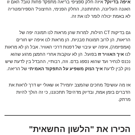
איפה בדיוק?
איזה חלק ספציפי בריאה מתפקד פחות טוב? האם זו
האונה העליונה, התחתונה, החלק הפנימי, החיצוני? הספירומטריה
לא באמת יכולה לומר לנו את זה.
גם בדיקות CT רגילות, למרות שהן מראות לנו תמונה יפה של
הריאות, הן לרוב תמונות
מבניות
. הן מראות לנו איפה יש חורים
(אמפיזמה), איפה יש עיבוי של דפנות דרכי האוויר. אבל הן לא מראות
לנו
איך האוויר זז
בפועל. הן לא עוקבות אחרי החמצן מרגע שהוא
נכנס לנחיר ועד שהוא נספג בדם. וזה, רבותיי, ההבדל בין לדעת שיש
נזק לבין לדעת
איך הנזק משפיע על התפקוד האמיתי
של הריאה.
אז מה עושים? מחכים שהמצב יחמיר? או שאולי יש דרך לראות את
הדברים בזמן אמת, ובדיוק מדהים? תתכוננו, כי זה הולך להיות
מרתק.
הכירו את "הלשון החשאית"