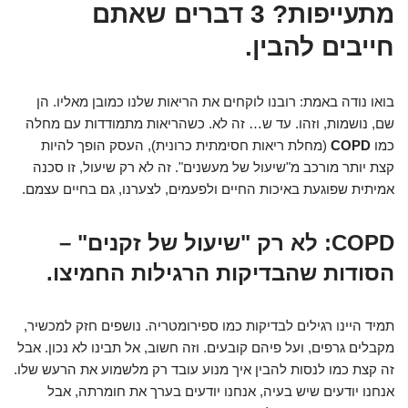
מתעייפות? 3 דברים שאתם
חייבים להבין.
בואו נודה באמת: רובנו לוקחים את הריאות שלנו כמובן מאליו. הן
שם, נושמות, וזהו. עד ש… זה לא. כשהריאות מתמודדות עם מחלה
כמו
COPD
(מחלת ריאות חסימתית כרונית), העסק הופך להיות
קצת יותר מורכב מ"שיעול של מעשנים". זה לא רק שיעול, זו סכנה
אמיתית שפוגעת באיכות החיים ולפעמים, לצערנו, גם בחיים עצמם.
COPD: לא רק "שיעול של זקנים" –
הסודות שהבדיקות הרגילות החמיצו.
תמיד היינו רגילים לבדיקות כמו ספירומטריה. נושפים חזק למכשיר,
מקבלים גרפים, ועל פיהם קובעים. וזה חשוב, אל תבינו לא נכון. אבל
זה קצת כמו לנסות להבין איך מנוע עובד רק מלשמוע את הרעש שלו.
אנחנו יודעים שיש בעיה, אנחנו יודעים בערך את חומרתה, אבל