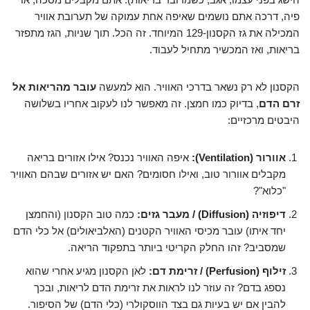
פיה, דרכה אתם נושמים שאיפה אחת עמוקה של תערובת אוויר
המכילה את גז הקסנון-129 המיוחד. זה הכל. תוך שניות, הגז מתפזר
בריאות, ואז המכשיר מתחיל לעבוד.
הקסנון לא רק נשאר בדרכי האוויר. הוא למעשה
עובר מהריאות אל
זרם הדם
, בדיוק כמו חמצן. זה מאפשר לנו לעקוב אחריו בשלושה
היבטים מרכזיים:
אוורור (Ventilation):
איפה האוויר נכנס? אילו אזורים בריאה
מקבלים אוורור טוב, ואילו חסומים? האם יש אזורים שבהם האוויר
"כלוא"?
דיפוזיה (Diffusion) / מעבר גזים:
כמה טוב הקסנון (והחמצן
יחד איתו) עובר מכיסי האוויר הקטנים (האלביאולים) אל כלי הדם
שמסביב? זהו החלק הקריטי ביותר בתפקוד הריאה.
זילוף (Perfusion) / זרימת דם:
לאן הקסנון מגיע אחרי שהוא
נספג בדם? זה עוזר לנו לראות את זרימת הדם לריאות, ובכך
להבין אם יש בעיות גם בצד הווסקולרי (כלי הדם) של הסיפור.