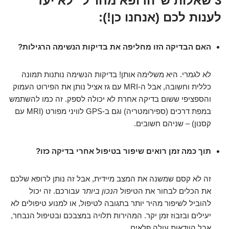
3 שאלות ש"הרופא מחו"ל" לא יעז
לענות לכם (אנחנו כן!):
האם הבדיקה הזו מחליפה את בדיקות הנשימה הרגילות?
לא לגמרי. היא משלימה אותן! בדיקות הנשימה נותנות תמונה
כללית וחשובה, אבל ה-MRI עם גז אציל נותן את הפירוט העמוק
והספציפי ששום בדיקה אחרת לא יכולה לספק. זה כמו להשתמש
במפת דרכים (ספירומטריה) וגם ב-GPS לוויני מפורט (MRI עם
קסנון) – שניהם חשובים.
תוך כמה זמן רואים שיפור בטיפול אחרי בדיקה כזו?
זה לא קסם שמשנה את המצב מיידית, אבל זה נותן לרופא שלכם
את הכלים לבחור את הטיפול
הנכון ביותר
עבורכם. זה יכול
להוביל לשיפור מהיר יותר בתגובה לטיפול, או למנוע טיפולים לא
יעילים ובזבוז זמן יקר. המהירות תלויה במצבכם ובטיפול הנבחר,
אבל הוודאות עולה פלאים.