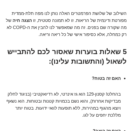
השילוב של שלושת הפרמטרים האלה נותן לנו מפה תלת-ממדית
מפורטת ודינמית של הריאות. זו לא תמונה סטטית, זו
הצגה חיה
של
מה שקורה שם בפנים. זה מה שמאפשר לנו להבין את ה-COPD לא
רק כמחלה, אלא כסיפור אישי של כל ריאה וריאה.
5 שאלות בוערות שאסור לכם להתבייש
לשאול (והתשובות עלינו):
האם זה בטוח?
בהחלט! קסנון-129 הוא גז אינרטי, לא רדיואקטיבי (בניגוד לחלק
מבדיקות אחרות), והוא נשם בכמויות קטנות ובטוחות. הוא נשאף
ויוצא מהגוף במהירות, ללא תופעות לוואי ידועות. בטוח יותר
מללכת יחפים על לגו.
האם זה כואב?