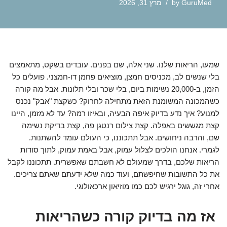
GuruMed
by
מרץ 31, 2026
שמעו, הריאות שלנו. שני אלה, שם בפנים. עובדים בשקט, מתאמצים
בלי שנשים לב, מכניסים חמצן, מוציאים פחמן דו-חמצני. פועלים כל
הזמן, ב-20,000 נשימות ביום, בלי שכר ובלי תלונות. אבל מה קורה
כשהמכונה המשומנת הזאת מתחילה לחרוק? כשקצת "אבק" נכנס
למנוע? איך נדע בדיוק איפה הבעיה, ובאיזו רמה? עד לא מזמן, היינו
קצת מגששים באפלה. קצת צילום רנטגן פה, קצת בדיקת נשימה
שם, והרבה ניחושים. אבל תתכוננו, כי העולם עומד להשתנות.
לגמרי. אנחנו הולכים לצלול עמוק, אבל באמת עמוק, לתוך סודות
הריאות שלכם, בדרך שמעולם לא חשבתם שאפשרית. תתכוננו לקבל
את כל התשובות שחיפשתם, ועוד כמה שלא ידעתם שאתם צריכים.
אחרי זה, גוגל ירגיש לכם כמו מוזיאון ארכאולוגי.
אז מה בדיוק קורה כשהריאות