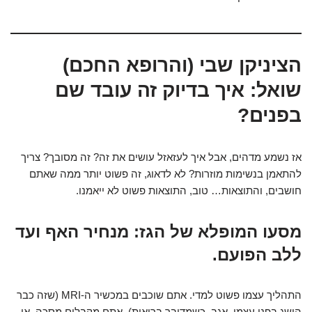
הציניקן שבי (והרופא החכם)
שואל: איך בדיוק זה עובד שם
בפנים?
אז נשמע מדהים, אבל איך לעזאזל עושים את זה? זה מסובך? צריך
להתאמן בנשימות מוזרות? לא לדאוג, זה פשוט יותר ממה שאתם
חושבים, והתוצאות… טוב, התוצאות פשוט לא ייאמנו.
מסעו המופלא של הגז: מנחיר האף ועד
ללב הפועם.
התהליך עצמו פשוט למדי. אתם שוכבים במכשיר ה-MRI (שזה כבר
הישג בפני עצמו, אגב, כשמדובר בריאות). אתם מקבלים מסכה, או