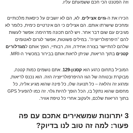
וזה הפטנט הכי חכם ששמעתם עליו.
הכירו את ה-
גזים אצילים
. לא, הם לא יושבים על כיסאות מלכותיים
ומחכים שישרתו אותם. הם אצילים כי הם אינרטיים כימית, כלומר לא
מגיבים עם שום דבר אחר. ויש להם תכונה מדהימה: אפשר לעשות
להם "היפרפולריזציה". במילים פשוטות, אפשר לגרום לאטומים
שלהם להתיישר בצורה אחידה, וזה, רבותיי, הופך אותם ל
מגדלורים
קטנים
בתוך הריאות, שניתן לראות אותם בבירור במכשיר ה-MRI.
המוביל בתחום כרגע הוא
קסנון-129
. אתם נושמים כמות קטנה,
מבוקרת ובטוחה של הגז ההיפרפולריזציה הזה. הוא נכנס לריאות,
ומרגע זה והלאה – כל תנועה שלו, כל פינה שהוא מגיע אליה, כל
מחסום שהוא נתקל בו, הכל הופך להיות גלוי. זה כמו להפעיל GPS
בתוך הריאות שלכם, ולעקוב אחרי כל טיפת אוויר.
3 יתרונות שמשאירים אתכם עם פה
פעור: למה זה טוב לנו בדיוק?