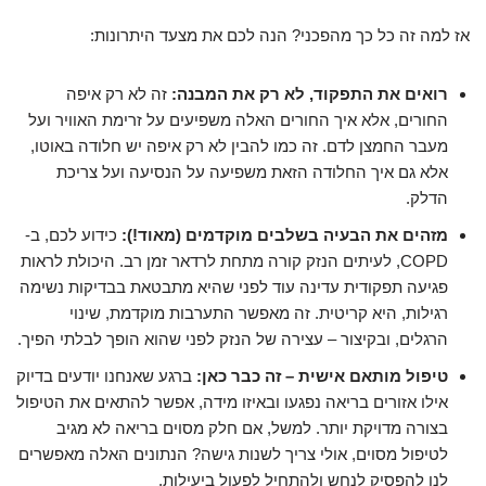
אז למה זה כל כך מהפכני? הנה לכם את מצעד היתרונות:
רואים את
התפקוד
, לא רק את המבנה:
זה לא רק איפה
החורים, אלא איך החורים האלה משפיעים על זרימת האוויר ועל
מעבר החמצן לדם. זה כמו להבין לא רק איפה יש חלודה באוטו,
אלא גם איך החלודה הזאת משפיעה על הנסיעה ועל צריכת
הדלק.
מזהים את הבעיה בשלבים מוקדמים (מאוד!):
כידוע לכם, ב-
COPD, לעיתים הנזק קורה מתחת לרדאר זמן רב. היכולת לראות
פגיעה תפקודית עדינה עוד לפני שהיא מתבטאת בבדיקות נשימה
רגילות, היא קריטית. זה מאפשר התערבות מוקדמת, שינוי
הרגלים, ובקיצור – עצירה של הנזק לפני שהוא הופך לבלתי הפיך.
טיפול מותאם אישית – זה כבר כאן:
ברגע שאנחנו יודעים בדיוק
אילו אזורים בריאה נפגעו ובאיזו מידה, אפשר להתאים את הטיפול
בצורה מדויקת יותר. למשל, אם חלק מסוים בריאה לא מגיב
לטיפול מסוים, אולי צריך לשנות גישה? הנתונים האלה מאפשרים
לנו להפסיק לנחש ולהתחיל לפעול ביעילות.