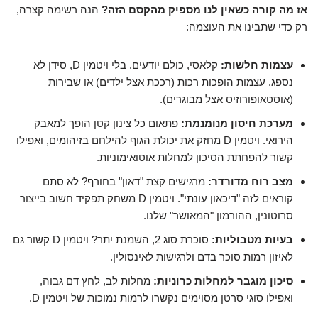
אז מה קורה כשאין לנו מספיק מהקסם הזה?
הנה רשימה קצרה,
רק כדי שתבינו את העוצמה:
עצמות חלשות:
קלאסי, כולם יודעים. בלי ויטמין D, סידן לא
נספג. עצמות הופכות רכות (רככת אצל ילדים) או שבירות
(אוסטאופורוזיס אצל מבוגרים).
מערכת חיסון מנומנמת:
פתאום כל צינון קטן הופך למאבק
הירואי. ויטמין D מחזק את יכולת הגוף להילחם בזיהומים, ואפילו
קשור להפחתת הסיכון למחלות אוטואימוניות.
מצב רוח מדורדר:
מרגישים קצת "דאון" בחורף? לא סתם
קוראים לזה "דיכאון עונתי". ויטמין D משחק תפקיד חשוב בייצור
סרוטונין, ההורמון "המאושר" שלנו.
בעיות מטבוליות:
סוכרת סוג 2, השמנת יתר? ויטמין D קשור גם
לאיזון רמות סוכר בדם ולרגישות לאינסולין.
סיכון מוגבר למחלות כרוניות:
מחלות לב, לחץ דם גבוה,
ואפילו סוגי סרטן מסוימים נקשרו לרמות נמוכות של ויטמין D.