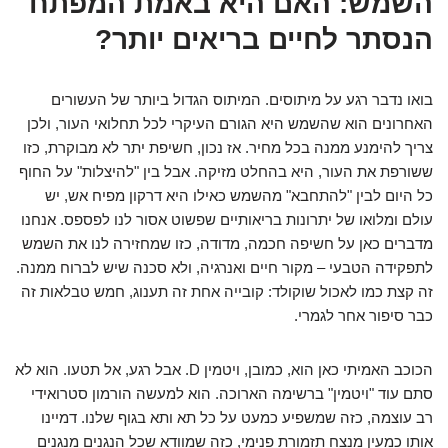
השמש: האם היא באמת המפתח
הנסתר לחיים בריאים יותר?
בואו נדבר רגע על מיתוסים. המיתוס הגדול ביותר של העשורים
האחרונים הוא שהשמש היא הגורם העיקרי לכל תחלואי העור, ולכן
צריך להימנע ממנה בכל מחיר. אז נכון, חשיפת יתר לא מבוקרת, כזו
ששורפת את העור, היא בהחלט מזיקה. אבל בין "להיצלות" על החוף
כל היום לבין "להתחבא" מהשמש כאילו היא דרקון מפיח אש, יש
עולם ומלואו של יתרונות בריאותיים שפשוט אסור לנו לפספס. אנחנו
מדברים כאן על חשיפה חכמה, מדודה, כזו שמחזירה לנו את השמש
לתפקידה הטבעי – מקור חיים ואנרגיה, ולא סכנה שיש לברוח ממנה.
זה קצת כמו לאכול שוקולד: קובייה אחת זה תענוג, חמש טבלאות זה
כבר סיפור אחר לגמרי.
הכוכב האמיתי כאן הוא, כמובן, ויטמין D. אבל רגע, אל תטעו. הוא לא
סתם עוד "ויטמין" ברשימה הארוכה. הוא למעשה הורמון סטרואידי
רב עוצמה, כזה שמשפיע כמעט על כל תא ותא בגוף שלנו. דמיינו
אותו כמעין מנצח תזמורת פנימי, כזה שמוודא שכל הנגנים מנגנים