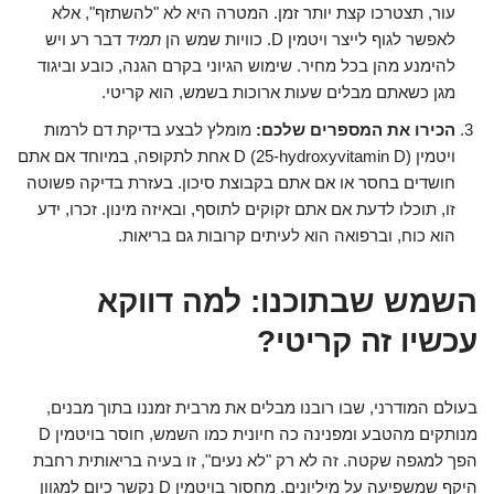
עור, תצטרכו קצת יותר זמן. המטרה היא לא "להשתזף", אלא
לאפשר לגוף לייצר ויטמין D. כוויות שמש הן
תמיד
דבר רע ויש
להימנע מהן בכל מחיר. שימוש הגיוני בקרם הגנה, כובע וביגוד
מגן כשאתם מבלים שעות ארוכות בשמש, הוא קריטי.
הכירו את המספרים שלכם:
מומלץ לבצע בדיקת דם לרמות
ויטמין D (25-hydroxyvitamin D) אחת לתקופה, במיוחד אם אתם
חושדים בחסר או אם אתם בקבוצת סיכון. בעזרת בדיקה פשוטה
זו, תוכלו לדעת אם אתם זקוקים לתוסף, ובאיזה מינון. זכרו, ידע
הוא כוח, וברפואה הוא לעיתים קרובות גם בריאות.
השמש שבתוכנו: למה דווקא
עכשיו זה קריטי?
בעולם המודרני, שבו רובנו מבלים את מרבית זמננו בתוך מבנים,
מנותקים מהטבע ומפנינה כה חיונית כמו השמש, חוסר בויטמין D
הפך למגפה שקטה. זה לא רק "לא נעים", זו בעיה בריאותית רחבת
היקף שמשפיעה על מיליונים. מחסור בויטמין D נקשר כיום למגוון