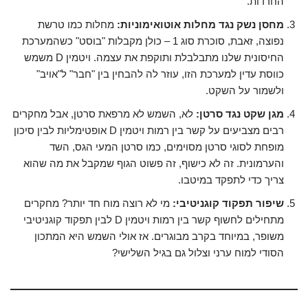
החרדות.
מחסן נשק נגד מחלות אוטואימוניות:
מחלות כמו טרשת
נפוצה, זאבת, סוכרת סוג 1 – כולן מקבלות "בוסט" כשהמערכת
החיסונית שלנו מתבלבלת ותוקפת את עצמה. ויטמין D משמש
כווסת עדין למערכת הזו, עוזר לה להבחין בין "חבר" ל"אויב"
ולשמור על השקט.
מגן שקט נגד סרטן:
לא, השמש לא מרפאת סרטן, אבל מחקרים
רבים מצביעים על קשר בין רמות ויטמין D אופטימליות לבין סיכון
מופחת לסוגי סרטן מסוימים, כמו סרטן המעי הגס, השד
והערמונית. זה לא כישוף, זה פשוט הגוף שמקבל את מה שהוא
צריך כדי לתפקד במיטבו.
שיפור תפקוד קוגניטיבי:
מי לא רוצה מוח חד יותר? מחקרים
מתחילים לחשוף קשר בין רמות ויטמין D לבין תפקוד קוגניטיבי
משופר, במיוחד בקרב מבוגרים. אז אולי השמש היא המתכון
הסודי למוח ערני וצלול גם בגיל השלישי?