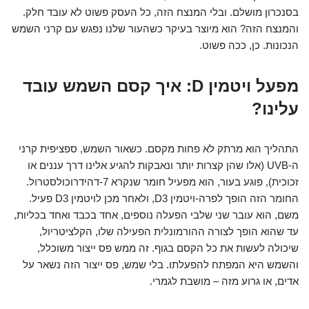
בסנכרון מושלם. ובלי המנצח הזה, כל העסק פשוט לא עובד חלק.
והמנצח הזה? הוא מיוצר בעיקר כשהעור שלנו נפגש עם קרני השמש
הנכונות. כן, ככה פשוט.
מפעל ויטמין D: איך קסם השמש עובד
עלינו?
התהליך הוא מרתק לא פחות מקסם. כשאור השמש, ספציפית קרני
ה-UVB (אלו שהן קצרות יותר ונאבקות להגיע אלינו דרך עננים או
זכוכית), פוגע בעור, הוא מפעיל חומר שנקרא 7-דהידרוכולסטרול.
החומר הזה הופך לפרה-ויטמין D3, ולאחר מכן לויטמין D3 פעיל.
משם, הוא עובר שני שלבי הפעלה נוספים, אחד בכבד ואחד בכליות,
עד שהוא הופך לצורה ההורמונלית הפעילה שלו, הקלציטריול,
שיכולה לעשות את כל הקסם בגוף. זה ממש פס ייצור משוכלל,
והשמש היא המפתח להפעלתו. בלי שמש, פס ייצור הזה נשאר על
אדים, או גרוע מזה – מושבת לגמרי.