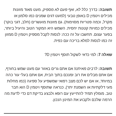
תשובה:
בדרך כלל לא, ואף פעם לא מספיק.
מעט מאוד מזונות
מכילים ויטמין D באופן טבעי (למעט דגים שמנים כמו סלמון או
מקרל, וכמה פטריות מסוימות). גם מזונות מועשרים (חלב, דגני בוקר)
מכילים כמויות קטנות יחסית. השמש היא המקור הטוב והיעיל ביותר,
בפער עצום. תחשבו על זה ככה: לנסות לקבל מספיק ויטמין D ממזון
זה כמו לנסות למלא בריכה עם כפית.
שאלה 7:
למי כדאי לשקול תוסף ויטמין D?
תשובה:
לרבים מאיתנו!
אם אתם גרים באזור עם מעט שמש בחורף,
אם אתם מבלים את רוב זמנכם בתוך הבית, אם אתם בעלי עור כהה
במיוחד, או אם יש לכם מצב רפואי שמשפיע על ספיגה (כמו מחלות
מעי דלקתיות או השמנת יתר), כנראה שתוסף ויטמין D הוא חבר
טוב. מומלץ תמיד להתייעץ עם רופא ולבצע בדיקת דם כדי לדעת מה
הרמה שלכם ולקבוע את המינון הנכון.