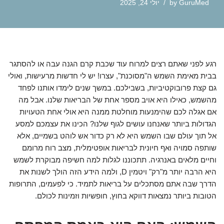
GuruMed
by
יולי 24, 2025
רגע לפני שאתם רצים למרוח עוד שכבת קרם הגנה עבה או להסתגר
בבית מאימת השמש ה"מסוכנת", עצרו! יש לי חדשות מרעישות, ואולי
גם קצת פרובוקטיביות, בשבילכם. במשך שנים לימדו אותנו לפחד
מהשמש, כאילו היא אויב מספר אחת של הבריאות שלנו. אבל מה
אם אגלה לכם שהימנעות מוחלטת ממנה היא אולי אחת הטעויות
הגדולות ביותר שאנחנו עושים לגוף שלנו? הכינו את עצמכם למסע
אל תוך עולם שבו השמש היא לא רק כדור אש לוהט בשמיים, אלא
שותפה סמויה ואף חיונית לבריאות אופטימלית, מצב רוח מרומם
וחיים מלאים באנרגיה. תתכוננו לגלות למה חשיפה מבוקרת לשמש
היא הרבה יותר מ"רק" ויטמין D, ולמה הידע הזה הולך לשנות את
הדרך שבה אתם מסתכלים על בריאות לתמיד. כי לפעמים, התרופות
הטובות ביותר נמצאות דווקא בחוץ, חופשיות וזמינות לכולם.