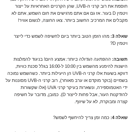
חוסמת את רוב קרני ה-UVB, שהן הקרניים האחראיות על ייצור
ויטמין D בעור. אז גם אם אתם מרגישים את חום השמש, אתם לא
מקבלים את המרכיב החשוב ביותר. צאו החוצה, לנשום אוויר!
שאלה 3:
מהו הזמן הטוב ביותר ביום לחשיפה לשמש כדי לייצר
ויטמין D?
תשובה:
ההפתעה הגדולה ביותר:
אמצע היום! בניגוד להמלצות
הישנות להימנע מהשמש בין 10:00 ל-16:00 בגלל סכנת כוויות,
דווקא בשעות אלו קרני ה-UVB הן היעילות ביותר. כשהשמש נמוכה
בשמיים (בוקר מוקדם או ערב מאוחר), רוב קרני ה-UVB מסוננות על
ידי האטמוספירה, ונשארות בעיקר קרני UVA (אלו שקשורות
להזדקנות העור, אבל פחות לייצור D). כמובן, מדובר על חשיפה
קצרה ומבוקרת, לא על שיזוף.
שאלה 4:
כמה זמן צריך להיחשף לשמש?