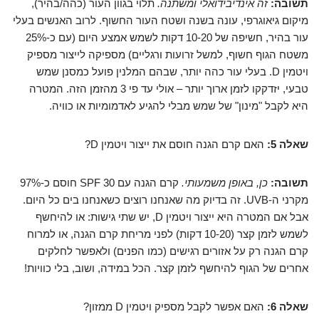
תשובה:
זה אינדיבידואלי ומשתנה.
תלוי בגוון העור (כהה/בהיר),
מיקום גיאוגרפי, עונה בשנה ושטח העור החשוף. לרוב האנשים בעלי
עור בהיר, חשיפה של 10-20 דקות לשמש אמצע היום (עם כ-25%
משטח הגוף חשוף, למשל זרועות ורגליים) מספיקה לייצור מספיק
ויטמין D. בעלי עור כהה יותר, שבהם המלנין פועל כמסנן שמש
טבעי, יזדקקו לזמן ארוך יותר – אולי עד פי 3 מהזמן הזה. המטרה
היא לקבל "מינון" של שמש מבלי להגיע לאדמומיות או כוויה.
שאלה 5:
האם קרם הגנה חוסם את ייצור ויטמין D?
תשובה:
כן, באופן משמעותי.
קרם הגנה עם SPF 30 חוסם כ-97%
מקרני ה-UVB. זה בדיוק מה שאנחנו רוצים כשאנחנו בים כל היום.
אבל אם המטרה היא ייצור ויטמין D, יש שתי גישות: או להיחשף
לשמש לזמן קצר (10-20 דקות) לפני מריחת קרם הגנה, או למרוח
קרם הגנה רק על אזורים רגישים (כמו הפנים) ולאפשר לחלקים
אחרים של הגוף להיחשף לזמן קצר. הכל במידה, ושוב, בלי כוויות!
שאלה 6:
האם אפשר לקבל מספיק ויטמין D ממזון?