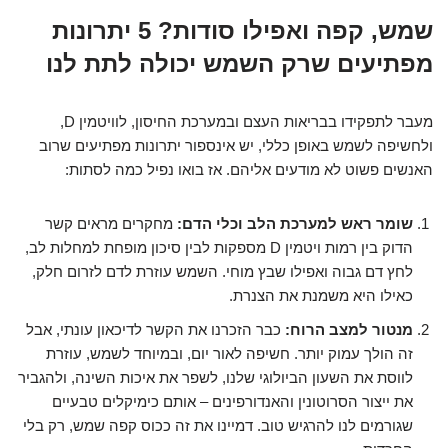
שמש, קפה ואפילו סודות? 5 יתרונות
מפתיעים שרק השמש יכולה לתת לנו
מעבר לתפקידו בבריאות העצם ובמערכת החיסון, לוויטמין D,
ולחשיפה לשמש באופן כללי, יש אינספור יתרונות מפתיעים שרוב
האנשים פשוט לא מודעים אליהם. אז בואו נפיל כמה לסתות:
שומר ראש למערכת הלב וכלי הדם:
מחקרים מראים קשר
הדוק בין רמות ויטמין D מספקות לבין סיכון מופחת למחלות לב,
לחץ דם גבוה ואפילו שבץ מוחי. השמש עוזרת לדם לזרום חלק,
כאילו היא משמנת את הצנרת.
מנטור למצב הרוח:
כבר הזכרנו את הקשר לדיכאון עונתי, אבל
זה הולך עמוק יותר. חשיפה לאור יום, ובמיוחד לשמש, עוזרת
לווסת את השעון הביולוגי שלנו, לשפר את איכות השינה, ולהגביר
את ייצור הסרוטונין והאנדורפינים – אותם כימיקלים טבעיים
שגורמים לנו להרגיש טוב. דמיינו את זה ככוס קפה שמש, רק בלי