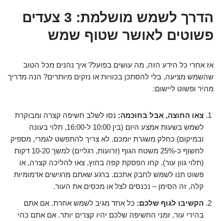
הדרך לשמש מושלמת: 3 צעדים
פשוטים לאושר שטוף שמש
אז אחרי כל הידע הזה, מה עושים בפועל? איך נהנים מכל הטוב
שהשמש מציעה, בלי להסתכן בכוויות או נזקים מיותרים? הנה מדריך
מהיר ופשוט ליישום:
צאו החוצה, אבל בחוכמה:
נסו לשלב חשיפה קצרה ומבוקרת
לשמש בשעות אמצע היום (בין 10:00 ל-16:00, תלוי בעונה
ובמיקום) כחלק משגרת יומכם. לא צריך להתפשט לגמרי, מספיק
לחשוף כ-25% משטח הגוף (זרועות, רגליים) למשך 10-20 דקות
(תלוי גוון עור). קחו הפסקת קפה בחוץ, צאו להליכה קצרה, או
פשוט תנו לשמש לחבק אתכם. ברגע שאתם מרגישים אדמומיות
קלה, זה הסימן – נכנסים לצל או מכסים את העור.
הקשיבו לגוף שלכם:
כל אחד מגיב לשמש אחרת. אם אתם
בהירי עור, זמני החשיפה שלכם יהיו קצרים יותר. אם אתם כהי