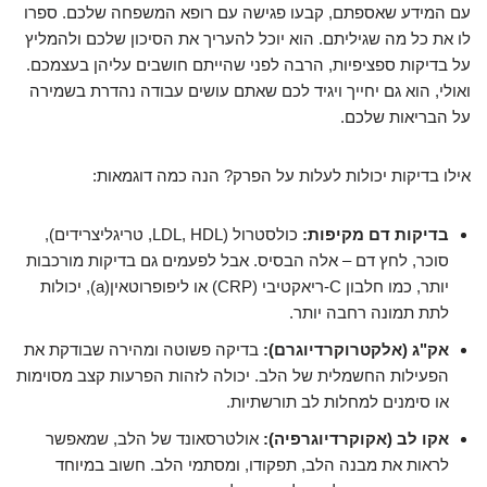
עם המידע שאספתם, קבעו פגישה עם רופא המשפחה שלכם. ספרו
לו את כל מה שגיליתם. הוא יוכל להעריך את הסיכון שלכם ולהמליץ
על בדיקות ספציפיות, הרבה לפני שהייתם חושבים עליהן בעצמכם.
ואולי, הוא גם יחייך ויגיד לכם שאתם עושים עבודה נהדרת בשמירה
על הבריאות שלכם.
אילו בדיקות יכולות לעלות על הפרק? הנה כמה דוגמאות:
בדיקות דם מקיפות:
כולסטרול (LDL, HDL, טריגליצרידים),
סוכר, לחץ דם – אלה הבסיס. אבל לפעמים גם בדיקות מורכבות
יותר, כמו חלבון C-ריאקטיבי (CRP) או ליפופרוטאין(a), יכולות
לתת תמונה רחבה יותר.
אק"ג (אלקטרוקרדיוגרם):
בדיקה פשוטה ומהירה שבודקת את
הפעילות החשמלית של הלב. יכולה לזהות הפרעות קצב מסוימות
או סימנים למחלות לב תורשתיות.
אקו לב (אקוקרדיוגרפיה):
אולטרסאונד של הלב, שמאפשר
לראות את מבנה הלב, תפקודו, ומסתמי הלב. חשוב במיוחד