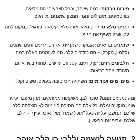
פירות וירקות:
כמה שיותר, ובכל הצבעים! הם מלאים
בוויטמינים, מינרלים ונוגדי חמצון שמגנים על הלב.
דגנים מלאים:
לחם מלא, אורז מלא, קינואה, בורגול. במקום לחם
לבן שרק מעייף את הגוף.
שומנים בריאים:
אבוקדו, שמן זית, אגוזים, זרעים ודגים שמנים
(סלמון, מקרל) – הם נהדרים ללב. תנו לשומנים האלה במה!
חלבונים רזים:
עוף, דגים, קטניות, עדשים. פחות בשר אדום
מעובד, יותר בריאות.
מים, מים ועוד מים:
השתייה הכי טובה בעולם. פשוט וקל!
ומה נמנעים ממנו? סוכר לבן, משקאות ממותקים, מזון מעובד עתיר
שומן מוקשה ומלח. כל אלה הם מסיבת פיג'מות לא מוצלחת ללב
שלכם. תחשבו על זה כעל "אוכל שמח" מול "אוכל עייף" – הלב
שלכם יעדיף את הראשון.
2. תנועה לנשמה וללב: כי הלב אוהב