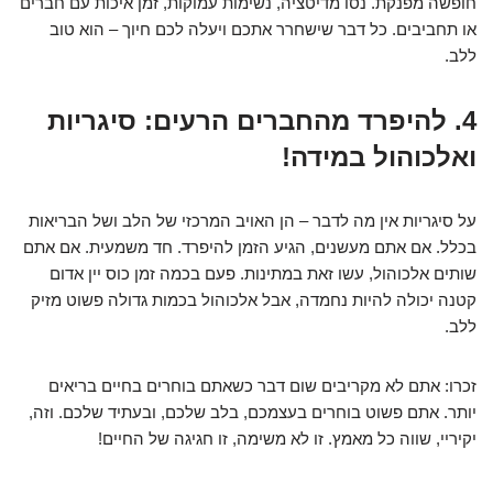
חופשה מפנקת. נסו מדיטציה, נשימות עמוקות, זמן איכות עם חברים
או תחביבים. כל דבר שישחרר אתכם ויעלה לכם חיוך – הוא טוב
ללב.
4. להיפרד מהחברים הרעים: סיגריות
ואלכוהול במידה!
על סיגריות אין מה לדבר – הן האויב המרכזי של הלב ושל הבריאות
בכלל. אם אתם מעשנים, הגיע הזמן להיפרד. חד משמעית. אם אתם
שותים אלכוהול, עשו זאת במתינות. פעם בכמה זמן כוס יין אדום
קטנה יכולה להיות נחמדה, אבל אלכוהול בכמות גדולה פשוט מזיק
ללב.
זכרו: אתם לא מקריבים שום דבר כשאתם בוחרים בחיים בריאים
יותר. אתם פשוט בוחרים בעצמכם, בלב שלכם, ובעתיד שלכם. וזה,
יקיריי, שווה כל מאמץ. זו לא משימה, זו חגיגה של החיים!