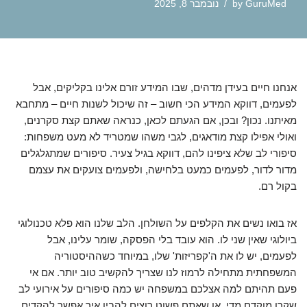
GuruMed
by
נובמבר 8, 2025
אנחנו חיים בעידן מדהים, שבו המידע זורם אלינו בקליקים, אבל
לפעמים, דווקא המידע הכי חשוב – זה שיכול לשנות חיים – מתחבא
מאיתנו. נכון? ובכן, אם הגעתם לכאן, כנראה שאתם קצת סקרנים,
ואולי אפילו קצת מודאגים, לגבי משהו שמטריד לא מעט משפחות:
סיפורי לב שלא ציפינו להם, דווקא בגיל צעיר. סיפורים שמתגלגלים
מדור לדור, לפעמים כמעט בלחישה, ולפעמים צועקים את עצמם
בקול רם.
אז בואו נשים את הקלפים על השולחן. הלב שלנו הוא פלא טכנולוגי
ביולוגי שאין שני לו. הוא עובד בלי הפסקה, שומר עלינו, אבל
לפעמים, יש לו את ה'קפריזות' שלו, במיוחד כשההיסטוריה
המשפחתית מתחילה לרמוז לנו שצריך להקשיב טוב יותר. אם אי
פעם תהיתם למה אצלכם במשפחה יש כמה סיפורים על אירועי לב
שקרו מוקדם מדי, או שאתם פשוט רוצים להבין איך אפשר להקדים