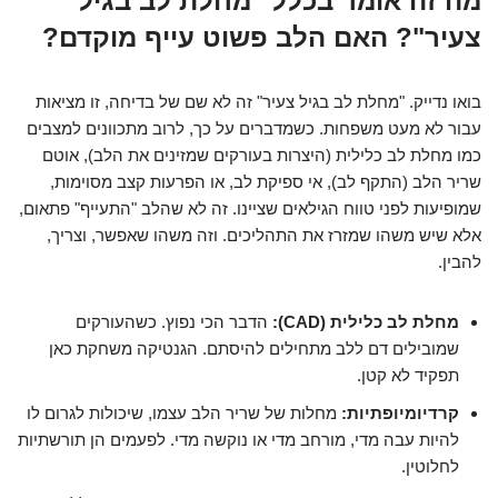
מה זה אומר בכלל "מחלת לב בגיל
צעיר"? האם הלב פשוט עייף מוקדם?
בואו נדייק. "מחלת לב בגיל צעיר" זה לא שם של בדיחה, זו מציאות
עבור לא מעט משפחות. כשמדברים על כך, לרוב מתכוונים למצבים
כמו מחלת לב כלילית (היצרות בעורקים שמזינים את הלב), אוטם
שריר הלב (התקף לב), אי ספיקת לב, או הפרעות קצב מסוימות,
שמופיעות לפני טווח הגילאים שציינו. זה לא שהלב "התעייף" פתאום,
אלא שיש משהו שמזרז את התהליכים. וזה משהו שאפשר, וצריך,
להבין.
מחלת לב כלילית (CAD):
הדבר הכי נפוץ. כשהעורקים
שמובילים דם ללב מתחילים להיסתם. הגנטיקה משחקת כאן
תפקיד לא קטן.
קרדיומיופתיות:
מחלות של שריר הלב עצמו, שיכולות לגרום לו
להיות עבה מדי, מורחב מדי או נוקשה מדי. לפעמים הן תורשתיות
לחלוטין.