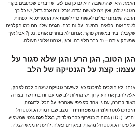
האמת היא, שהתשובה היא גם כן וגם לא. יש דברים שכתובים בקוד
הגנטי שלנו, ואין מה לעשות נגדם. אבל! וזה אבל גדול, יש כל כך
הרבה שאנחנו יכולים לעשות כדי לשנות את התסריט, או לפחות
לשפר אותו פלאים. תחשבו על זה ככה: הגנים שלנו הם כמו הקלפים
שקיבלנו ביד במשחק פוקר. אנחנו לא בוחרים אותם, נכון? אבל איך
שנשחק איתם – זה כבר תלוי בנו. וכאן, אנחנו אלופי העולם.
הגן הטוב, הגן הרע והגן שלא סגור על
עצמו: קצת על הגנטיקה של הלב
אנחנו לא הולכים להיכנס כאן לשיעור גנטיקה שיגרום לכם לפהק,
אלא להבין את העיקרון. יש מחלות לב שמועברות בתורשה בצורה
מאוד ברורה, עם גן אחד ספציפי שאחראי על הכל. לדוגמה,
היפרכולסטרולמיה משפחתית
– מצב שבו רמות הכולסטרול
"הרע" (LDL) גבוהות בטירוף כבר מילדות, בגלל פגם גנטי שמשפיע
על פינוי הכולסטרול מהגוף. במקרים כאלה, לדעת זו ממש הצלה.