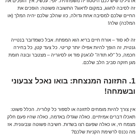
אז גילינו שיש לכם היסטוריה משפחתית. יופי. עכשיו, איך הופכים את
זה לסיבה לחגוג, במקום לדאוג? התשובה פשוטה: הופכים את
החיים שלכם למסיבה אחת גדולה, כזו שהלב שלכם יהיה המלך (או
המלכה) שלה!
זה לא סוד – אורח חיים בריא הוא המפתח. אבל כשמדובר בנטייה
גנטית, זה הופך להיות אפילו יותר קריטי. כל צעד קטן, כל בחירה
חכמה, כל "לא תודה" לג'אנק פוד או לסיגריה – מצטבר ובונה חומת
מגן חזקה סביב הלב שלכם.
1. התזונה המנצחת: בואו נאכל צבעוני
ובשמחה!
אין צורך להיות מומחים לתזונה או לספור כל קלוריה. הכלל פשוט:
תאכלו דברים אמיתיים. כאלה שגדלו באדמה, כאלה שהיו פעם חלק
מצמח חי, או כאלה שפעם רצו בשדות. חשיבה פשוטה וצבעונית. אז
מה נכנס לרשימת הקניות שלכם?