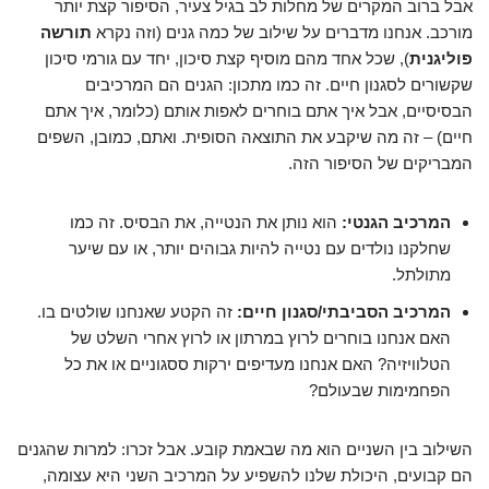
אבל ברוב המקרים של מחלות לב בגיל צעיר, הסיפור קצת יותר
מורכב. אנחנו מדברים על שילוב של כמה גנים (וזה נקרא
תורשה
פוליגנית
), שכל אחד מהם מוסיף קצת סיכון, יחד עם גורמי סיכון
שקשורים לסגנון חיים. זה כמו מתכון: הגנים הם המרכיבים
הבסיסיים, אבל איך אתם בוחרים לאפות אותם (כלומר, איך אתם
חיים) – זה מה שיקבע את התוצאה הסופית. ואתם, כמובן, השפים
המבריקים של הסיפור הזה.
המרכיב הגנטי:
הוא נותן את הנטייה, את הבסיס. זה כמו
שחלקנו נולדים עם נטייה להיות גבוהים יותר, או עם שיער
מתולתל.
המרכיב הסביבתי/סגנון חיים:
זה הקטע שאנחנו שולטים בו.
האם אנחנו בוחרים לרוץ במרתון או לרוץ אחרי השלט של
הטלוויזיה? האם אנחנו מעדיפים ירקות ססגוניים או את כל
הפחמימות שבעולם?
השילוב בין השניים הוא מה שבאמת קובע. אבל זכרו: למרות שהגנים
הם קבועים, היכולת שלנו להשפיע על המרכיב השני היא עצומה,