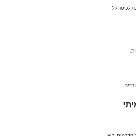
 לכיסוי קל
ת.
דדים.
יתי
ל הדרמיס. הוא