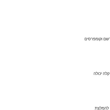
מרשם וקומפרסים
מים, אך אדמומיות קלה יכולה
ם להמלצת