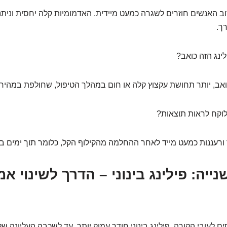
 האנשים חוזרים לשגרה כמעט מיידית. האדמומיות קלה יחסית וניתנת
ך.
ינג הזה כואב?
אב, יותר תחושת עקצוץ קלה או חום במהלך הטיפול, שחולפת במהירו
לוקח לראות תוצאות?
ורעננות כמעט מייד לאחר ההחלמה מהקילוף הקל, כלומר תוך ימים בו
יה: פילינג בינוני – הדרך לשינוי אמ
ים לעובי הקורה. פילינג בינוני חודר עמוק יותר, עד לשכבה העליונה ש