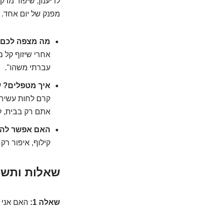
לריענון, שיפור מרק
מפנק של יום אחד.
מה מצפה לכם
אחרי שיזוף קל מ
עברתי משהו".
איך מטפלים?
ע
קרם לחות עשיר ו
אתם רק בבית, לי
האם אפשר לה
קילוף, איפור רק 
שאלות ותשוב
שאלה 1:
האם אני י