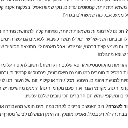
שמעותית יותר, קמטוטים עדינים, נזקי שמש ואפילו בצלקות אקנה קלו
של ממש, אבל כזה שמשתלם בגדול!
?
תכוננו לאדמומיות משמעותית יותר, נפיחות קלה ולתחושת מתיחה בע
ע לרוב ביום השני-שלישי ויכול להימשך כשבוע, לפעמים גם עשרה ימים. 
. זה נשמע קצת דרמטי, אני יודע, אבל תאמינו לי, התוצאה הסופית ש
 שיוצא מהגולם!
הוראות מהקוסמטיקאי/רופא שלכם הן קדושות! חשוב להקפיד על מר
ת המכילות חומרים כמו חומצה היאלורונית, פנתנול או קרמידות, ובה
ות למניעת זיהומים. הימנעו מכל גירוד או קילוף יזום של העור. תנו ל
מקדמי הגנה, מקדמי הגנה ועוד פעם מקדמי הגנה! הימנעו מחשיפה ישי
ליים ומשקפי שמש הם החברים הכי טובים שלכם עכשיו.
ור לשגרה?
רוב האנשים צריכים לקחת כמה ימים חופש מהעבודה או 
בית זה לא רע בכלל, ואפילו מומלץ. זה הזמן המושלם לבינג' מטורף 