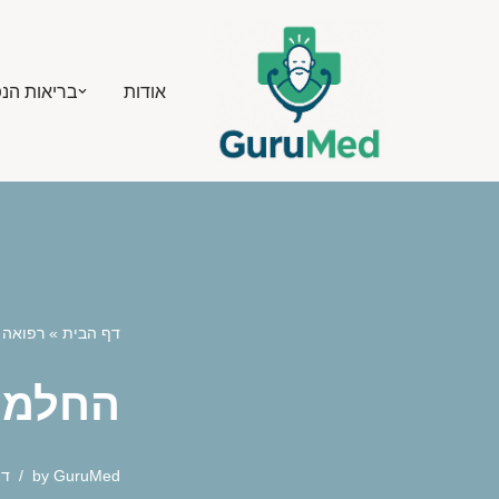
Skip
אודות
בריאות הנ
to
content
דף הבית
»
רפואה 
החלמה 
GuruMed
by
דצמ