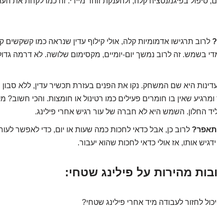
ם, טיפול בפיגמנטציה קלה, ולהענקת זוהר מיידי. זה כמו לקחת את ה
?
לרוב תרגישו אדמומיות קלה, אולי קילוף עדין שנראה כמו קשקשים ק
די בשמש. זה לרוב נמשך יום-יומיים, מקסימום שלושה. לא דרמה גדולה,
דינות היא שם המשחק. נקו את הפנים בעזרת תכשיר עדין, ללא סבון ו
מרגיע שאין בו חומרים פעילים כמו רטינול או חומצות. והכי חשוב? מ
ד החלון. השמש היא לא חברה של עור רגיש אחרי פילינג.
תאפר?
לרוב כן, אבל כדאי לחכות כמה שעות או יום, כדי לאפשר לעור 
ידגיש אותו, אז אולי כדאי לחכות שהוא יעבור.
ות מהירות על פילינג שטחי:
כול לחזור לעבודה מיד אחרי פילינג שטחי?