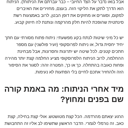
אבל בואו נדבר על הצד החיובי – כבר עברתם את הניתוח!). הניתוח
הוא הדרך לתקן את הליקוי הזה. בעצם, מחזירים את האיברים
למקום, וסוגרים או מחזקים את דופן הבטן, לרוב באמצעות רשת
סינתטית שהופכת להיות חלק מהרקמה ונותנת לה חיזוק קבוע.
יש כל מיני שיטות לנתח בקע מפשעתי: ניתוח פתוח מסורתי עם חתך
יחיד יחסית גדול, או ניתוח לפרוסקופי (זעיר פולשני) עם מספר
חתכים קטנים. לכל שיטה יש יתרונות וחסרונות, אבל מבחינת
ההחלמה, לרוב הניתוח הלפרוסקופי מציע החלמה קצת יותר מהירה
ופחות כאובה בהתחלה. כך או כך, המטרה זהה: לסגור את הסיפור
הזה ולהחזיר אתכם לחיים בלי הפתעות לא נעימות.
מיד אחרי הניתוח: מה באמת קורה
שם בפנים ומחוץ?
הרגע יצאתם מהרדמה. הכל קצת מטושטש. אולי קצת בחילה, קצת
כאב. זה נורמלי לגמרי. הדבר הראשון שתשימו לב אליו זה התחבושת