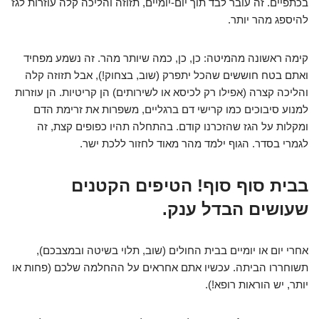
בכתפיים. זה עובר לבד תוך יום-יומיים, תזוזה והליכה קלה עוזרות לגז
להיספג מהר יותר.
קימה ראשונה מהמיטה: כן, כן, כמה שיותר מהר. זה נשמע מפחיד
ואתם בטח חוששים שהכל יתפרק (שוב, בצחוק!), אבל תזוזה קלה
והליכה קצרה (אפילו רק לכיסא או לשירותים) הן קריטיות. הן עוזרות
למנוע סיבוכים כמו קרישי דם ברגליים, משפרות את זרימת הדם
ומקלות על הגז שהזכרנו קודם. בהתחלה תהיו כפופים קצת, זה
לגמרי בסדר. הגוף ילמד מהר מאוד לחזור ללכת ישר.
בבית סוף סוף! הטיפים הקטנים
שעושים הבדל ענק.
אחרי יום או יומיים בבית החולים (שוב, תלוי בשיטה ובמצבכם),
תשוחררו הביתה. עכשיו אתם אחראים על ההחלמה שלכם (פחות או
יותר, יש הוראות רופא!).