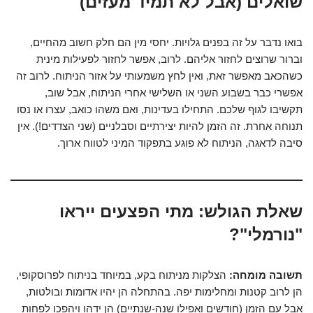
שואלים (אבל לא תמיד מעזים)
בואו נדבר על זה בפנים גלויות. יחסי מין הם חלק חשוב מהחיים,
וברור שרוצים לחזור אליהם. לרוב, אפשר לחזור לפעילות מינית
כשהכאב מאפשר זאת, ואין לחץ משמעותי על אזור הניתוח. לרוב זה
אפשרי כבר בשבוע השני או השלישי אחרי הניתוח, אבל שוב,
תקשיבו לגוף שלכם. התחילו בעדינות, ואם משהו כואב, עצרו או נסו
תנוחה אחרת. זה הזמן להיות יצירתיים וסבלניים (שני הצדדים!). אין
סיבה לדאגה, הניתוח לא פוגע בתפקוד המיני לטווח ארוך.
שאלת הגולש:
מתי הפצעים ייראו
"נורמלי"?
תשובה מומחה:
הצלקות מניתוח בקע, במיוחד בניתוח לפרוסקופי,
הן לרוב קטנות ומחלימות יפה. בהתחלה הן יהיו אדומות ובולטות,
אבל עם הזמן (חודשים ואפילו שנה-שנתיים) הן ידהו ויהפכו לפחות