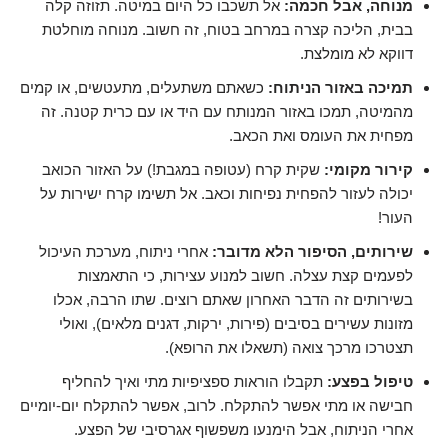
מנוחה, אבל חכמה:
אל תשכבו כל היום במיטה. תזוזה קלה
בבית, הליכה קצרה במרחב בטוח, זה חשוב. מנוחה מוחלטת
דווקא לא מומלצת.
תמיכה באזור הניתוח:
כשאתם משתעלים, מתעטשים, או קמים
מהמיטה, תמכו באזור המנותח עם היד או עם כרית קטנה. זה
מפחית את העומס ואת הכאב.
קירור מקומי:
שקית קרח (עטופה במגבת!) על האזור הכואב
יכולה לעזור להפחית נפיחות וכאב. אל תשימו קרח ישירות על
העור!
שירותים, הסיפור הלא מדובר:
אחרי ניתוח, מערכת העיכול
לפעמים קצת עצלה. חשוב למנוע עצירות, כי התאמצות
בשירותים זה הדבר האחרון שאתם רוצים. שתו הרבה, אכלו
מזונות עשירים בסיבים (פירות, ירקות, דגנים מלאים), ואולי
תצטרכו מרכך צואה (תשאלו את הרופא).
טיפול בפצע:
תקבלו הוראות ספציפיות מתי ואיך להחליף
חבישה או מתי אפשר להתקלח. לרוב, אפשר להתקלח יום-יומיים
אחרי הניתוח, אבל הימנעו משפשוף אגרסיבי של הפצע.