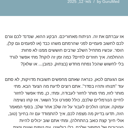
GuruMed
by
מאי 12, 2025
אז עברתם את זה. הניתוח מאחוריכם. הבקע ההוא, שנדנד לכם וגרם
לכם לחשוב פעמיים לפני שהרמתם משהו כבד (או לפעמים גם קל),
הוסר. עכשיו מתחיל השלב שרבים חוששים ממנו לא פחות:
ההחלמה. איך חוזרים לחיים? כמה זמן זה לוקח? מתי אפשר לגרד
בלי לחשוש שהכל נפתח מחדש (בצחוק, כמובן… או שלא)?
אם הגעתם לכאן, כנראה שאתם מחפשים תשובות מדויקות, לא סתם
עוד "תנוחו ותהיו בסדר". אתם רוצים לדעת מה הצעד הבא. מתי
מותר לזוז, מתי מותר לחזור לעבודה, ומתי, כן, מתי אפשר לחזור
לחיים הנורמליים שלכם, כולל ספורט וכל השאר. אז קחו נשימה
עמוקה. אנחנו הולכים לעבור על זה שלב אחר שלב. בסוף המאמר
הזה, תדעו בדיוק מה מצפה לכם, איך להתמודד עם זה בחיוך (טוב,
אולי חיוך קצת כואב בהתחלה), ומתי אתם שוב יכולים להיות
הגיבורים של הסיפור שלכם. בלי בולשיט, עם טיפים שווים וקצת