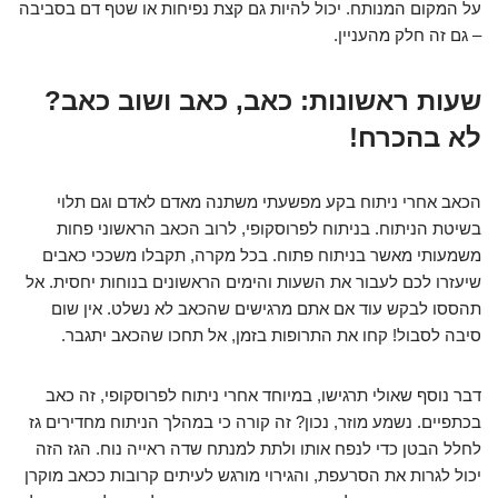
על המקום המנותח. יכול להיות גם קצת נפיחות או שטף דם בסביבה
– גם זה חלק מהעניין.
שעות ראשונות: כאב, כאב ושוב כאב?
לא בהכרח!
הכאב אחרי ניתוח בקע מפשעתי משתנה מאדם לאדם וגם תלוי
בשיטת הניתוח. בניתוח לפרוסקופי, לרוב הכאב הראשוני פחות
משמעותי מאשר בניתוח פתוח. בכל מקרה, תקבלו משככי כאבים
שיעזרו לכם לעבור את השעות והימים הראשונים בנוחות יחסית. אל
תהססו לבקש עוד אם אתם מרגישים שהכאב לא נשלט. אין שום
סיבה לסבול! קחו את התרופות בזמן, אל תחכו שהכאב יתגבר.
דבר נוסף שאולי תרגישו, במיוחד אחרי ניתוח לפרוסקופי, זה כאב
בכתפיים. נשמע מוזר, נכון? זה קורה כי במהלך הניתוח מחדירים גז
לחלל הבטן כדי לנפח אותו ולתת למנתח שדה ראייה נוח. הגז הזה
יכול לגרות את הסרעפת, והגירוי מורגש לעיתים קרובות ככאב מוקרן