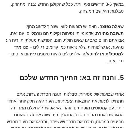
במשך 3-6 חודשים ואף יותר, ככל שהקולגן החדש נבנה ומתהדק.
סבלנות היא שם המשחק.
שאלה נפוצה:
האם יש תופעות לוואי שצריך לדאוג מהן?
תשובה מהירה:
אדמומיות, נפיחות וקילוף הם נורמליים. עם זאת,
אם אתם חווים כאב עז שאינו חולף, חום, הפרשות מוגלתיות, ריח רע
מהעור, או שלפוחיות שלא נראות כמו קרומים רגילים –
פנו מיד
למטפל/ת או לרופא/ה
. אלו יכולים להיות סימנים לזיהום או סיבוך
נדיר אחר.
5. והנה זה בא: החיוך החדש שלכם
אחרי שבועות של מסירות, סבלנות והגנה חסרת פשרות, אתם
תתחילו לראות את התוצאות האמיתיות. העור יהיה חלק יותר, אחיד
יותר, עם קמטוטים מופחתים וזוהר שאי אפשר להתעלם ממנו. זה
הרגע שבו אתם מבינים שכל התהליך היה שווה את זה. כשאתם
מביטים במראה, תזכרו את הדרך שעשיתם, ותחגגו את העור החדש