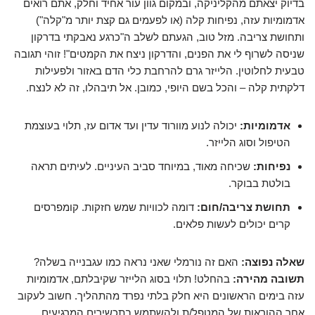
בדיוק יצאתם מהקליניקה, ובמקום גוון עור אחיד וחלק, אתם רואים
אדמומיות עזה, נפיחות קלה (או לפעמים גם קצת יותר מ"קלה")
ותחושת צריבה. מזל טוב, הגעתם לשלב ה"כרגע נאבקתי בדרקון
שניסה לשרוף לי את הפנים, והדרקון ניצח את הקמטים"! זוהי תגובה
טבעית לחלוטין. הלייזר גרם להרחבת כלי הדם באזור ולפעילות
דלקתית קלה – והכל בשם היופי, כמובן. אל תיבהלו, זה לא לנצח.
אדמומיות:
יכולה לנוע מוורוד עדין ועד אדום עז, תלוי בעוצמת
הטיפול וסוג הלייזר.
נפיחות:
שכיחה מאוד, במיוחד סביב העיניים. לעיתים תראה
בולטת בבוקר.
תחושת צריבה/חום:
דומה לכוויות שמש חזקות. קומפרסים
קרים יכולים לעשות פלאים.
שאלה נפוצה:
האם זה נורמלי שאני נראה כמו עגבנייה בשלה?
תשובה מהירה:
בהחלט! תלוי בסוג הלייזר שקיבלתם, אדמומיות
עזה בימים הראשונים היא חלק בלתי נפרד מהתהליך. חשוב לעקוב
אחר ההוראות של המטפל/ת ולהשתמש בתכשירים המרגיעים