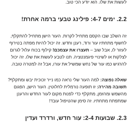
לעשות את שלו. הוא יודע הכי טוב.
2.2. ימים 4-7: פילינג טבעי ברמה אחרת!
זה השלב שבו הקסם מתחיל לקרות. העור הישן מתחיל להתקלף,
לחשוף מתחתיו עור ורוד, רענן וחדש. זה יכול להיות מפתה בטירוף
לעזור לו, אבל שוב –
תעצרו את עצמכם!
קילוף בכוח עלול לגרום
לצלקות או לשינויי פיגמנטציה. תנו לטבע לעשות את שלו. זה יכול
להרגיש כמו עור של נחש שמשיל את עורו, אבל זה למטרה טובה.
שאלה נפוצה:
למה העור שלי נראה כמו נייר זכוכית יבש ומתקלף?
תשובה מהירה:
זו תופעה נורמלית לחלוטין. העור הישן, הפגום
מהשמש ומהזמן, מתקלף כדי לפנות מקום לעור החדש והרענן
שמתפתח מתחתיו. זה סימן שהטיפול עובד!
2.3. שבועות 2-4: עור חדש, ורדרד ועדין