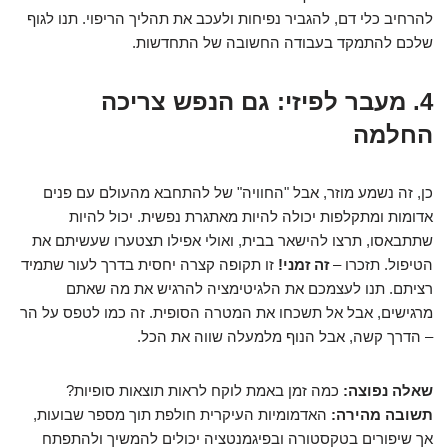
להרחיב כלי דם, להגביר נפיחות ולעכב את תהליך הריפוי. תנו לגוף
שלכם להתמקד בעבודה החשובה של התחדשות.
4. מעבר לפיזי: גם הנפש צריכה
החלמה
כן, זה נשמע מוזר, אבל "החוויה" של להתחבא מהעולם עם פנים
אדומות ומתקלפות יכולה להיות מאתגרת נפשית. יכול להיות
שתתבאסו, תרצו להישאר בבית, ואולי אפילו תצטערו שעשיתם את
הטיפול. תזכרו –
זה זמני!
זו תקופה קצרה יחסית בדרך לעור שתמיד
רציתם. תנו לעצמכם את הלגיטימציה להרגיש את מה שאתם
מרגישים, אבל אל תשכחו את המטרה הסופית. זה כמו לטפס על הר
– הדרך קשה, אבל הנוף מלמעלה שווה את הכל.
שאלה נפוצה:
כמה זמן באמת לוקח לראות תוצאות סופיות?
תשובה מהירה:
האדמומיות העיקרית חולפת תוך מספר שבועות,
אך שיפורים בטקסטורה ובפיגמנטציה יכולים להמשיך ולהתפתח