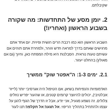
שקיבלתם.
2. יומן מסע של התחדשות: מה שקורה
בשבוע הראשון (ואחריו!)
השבוע הראשון הוא כמו רכבת הרים רגשית ופיזית. יום אחד אתם
מרגישים שאתם בדרך למראה חדש וזוהר, ולמחרת אתם תוהים אם
עשיתם טעות נוראית. הסבלנות היא מילת המפתח כאן, וחיוך (גם אם
מאולץ) בהחלט יעזור.
2.1. ימים 1-3: ה"אפטר שוק" ממשיך
האדמומיות והנפיחות בשיאן. אם הטיפול היה אגרסיבי יותר (לייזר
אבלטיבי), יכולים להיווצר קרומים קטנים, או שהעור יפריש נוזלים
צלולים. זה נשמע מגעיל, אני יודע. אבל זו הדרך של הגוף להגן על
עצמו ולהתחיל בתהליך הריפוי.
אל תגעו! אל תקלפו!
תנו לעור