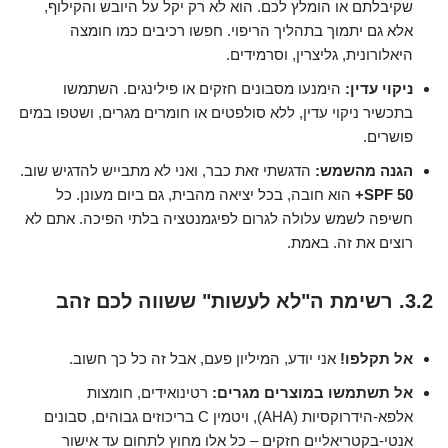
שקיבלתם או הומלץ לכם. הוא לא רק יקל על היובש והקילוף,
אלא גם יתמוך בתהליך הריפוי. חפשו רכיבים כמו חומצה
היאלורונית, גליצרין, וסרמידים.
ניקוי עדין:
הימנעו מסבונים חזקים או פילינגים. השתמשו
בתכשיר ניקוי עדין, ללא סולפטים או חומרים מגרים, ושטפו במים
פושרים.
הגנה מהשמש:
הדגשתי זאת כבר, ואני לא מתבייש להדגיש שוב.
SPF 50+
הוא חובה, בכל יציאה מהבית, גם ביום מעונן. כל
חשיפה לשמש עלולה לגרום לפיגמנטציה בלתי הפיכה. אתם לא
רוצים את זה. באמת.
3.2. רשימת ה"לא לעשות" ששווה לכם זהב
אל תקלפו!
אני יודע, המיליון פעם, אבל זה כל כך חשוב.
אל תשתמשו במוצרים מגרים:
רטינואידים, חומצות
אלפא-הידרוקסיות (AHA), ויטמין C בריכוזים גבוהים, סבונים
אנטי-בקטריאליים חזקים – כל אלו מחוץ לתחום עד אישור