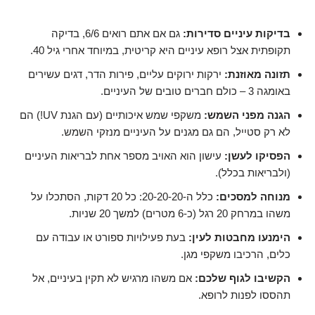
בדיקות עיניים סדירות:
גם אם אתם רואים 6/6, בדיקה
תקופתית אצל רופא עיניים היא קריטית, במיוחד אחרי גיל 40.
תזונה מאוזנת:
ירקות ירוקים עליים, פירות הדר, דגים עשירים
באומגה 3 – כולם חברים טובים של העיניים.
הגנה מפני השמש:
משקפי שמש איכותיים (עם הגנת UV!) הם
לא רק סטייל, הם גם מגנים על העיניים מנזקי השמש.
הפסיקו לעשן:
עישון הוא האויב מספר אחת לבריאות העיניים
(ולבריאות בכלל).
מנוחה למסכים:
כלל ה-20-20-20: כל 20 דקות, הסתכלו על
משהו במרחק 20 רגל (כ-6 מטרים) למשך 20 שניות.
הימנעו מחבטות לעין:
בעת פעילויות ספורט או עבודה עם
כלים, הרכיבו משקפי מגן.
הקשיבו לגוף שלכם:
אם משהו מרגיש לא תקין בעיניים, אל
תהססו לפנות לרופא.