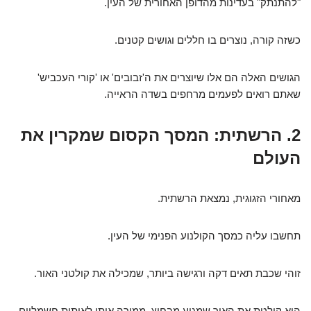
"להתנתק" בעדינות מהדופן האחורית של העין.
כשזה קורה, נוצרים בו חללים וגושים קטנים.
הגושים האלה הם אלו שיוצרים את ה'זבובים' או 'קורי העכביש'
שאתם רואים לפעמים מרחפים בשדה הראייה.
2. הרשתית: המסך הקסום שמקרין את
העולם
מאחורי הזגוגית, נמצאת הרשתית.
תחשבו עליה כמסך הקולנוע הפנימי של העין.
זוהי שכבת תאים דקה ורגישה ביותר, שמכילה את קולטני האור.
היא קולטת את האור שמגיע מבחוץ, ממירה אותו לאותות חשמליים