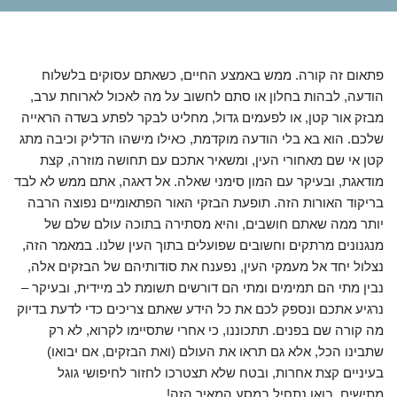
פתאום זה קורה. ממש באמצע החיים, כשאתם עסוקים בלשלוח
הודעה, לבהות בחלון או סתם לחשוב על מה לאכול לארוחת ערב,
מבזק אור קטן, או לפעמים גדול, מחליט לבקר לפתע בשדה הראייה
שלכם. הוא בא בלי הודעה מוקדמת, כאילו מישהו הדליק וכיבה מתג
קטן אי שם מאחורי העין, ומשאיר אתכם עם תחושה מוזרה, קצת
מודאגת, ובעיקר עם המון סימני שאלה. אל דאגה, אתם ממש לא לבד
בריקוד האורות הזה. תופעת הבזקי האור הפתאומיים נפוצה הרבה
יותר ממה שאתם חושבים, והיא מסתירה בתוכה עולם שלם של
מנגנונים מרתקים וחשובים שפועלים בתוך העין שלנו. במאמר הזה,
נצלול יחד אל מעמקי העין, נפענח את סודותיהם של הבזקים אלה,
נבין מתי הם תמימים ומתי הם דורשים תשומת לב מיידית, ובעיקר –
נרגיע אתכם ונספק לכם את כל הידע שאתם צריכים כדי לדעת בדיוק
מה קורה שם בפנים. תתכוננו, כי אחרי שתסיימו לקרוא, לא רק
שתבינו הכל, אלא גם תראו את העולם (ואת הבזקים, אם יבואו)
בעיניים קצת אחרות, ובטח שלא תצטרכו לחזור לחיפושי גוגל
מתישים. בואו נתחיל במסע המאיר הזה!