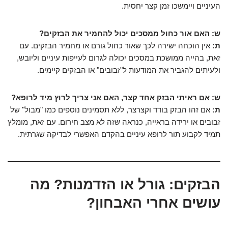
העיניים ויימשכו זמן קצר יחסית.
ש: האם אור כחול ממסכים יכול להחמיר את הבזקים?
ת:
אין הוכחה ישירה לכך שאור כחול גורם או מחמיר הבזקים. עם
זאת, בהייה ממושכת במסכים יכולה לגרום לעייפות עיניים וליובש,
ולעיתים להגביר את המודעות ל"זבובים" או הבזקים קיימים.
ש: אם ראיתי הבזק אחד קצר, האם אני צריך לרוץ מיד לרופא?
ת:
אם זהו הבזק בודד וקצרצר, ללא תסמינים נוספים כמו "מבול" של
זבובים או ירידה בראייה, כנראה שזה לא מצב חירום. עם זאת, מומלץ
תמיד לקבוע תור לרופא עיניים בהקדם האפשרי לבדיקה שגרתית.
הבזקים: גורל או הזדמנות? מה
עושים אחרי האבחון?