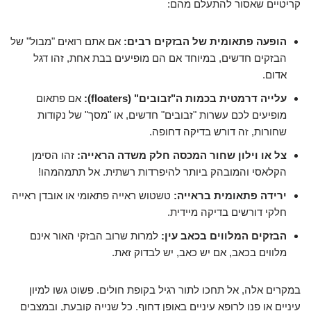
קריטיים שאסור להתעלם מהם:
הופעה פתאומית של הבזקים רבים:
אם אתם רואים "מבול" של
הבזקים חדשים, במיוחד אם הם מופיעים בבת אחת, זהו דגל
אדום.
עלייה דרמטית בכמות ה"זבובים" (floaters):
אם פתאום
מופיעים לכם עשרות "זבובים" חדשים, או "מסך" של נקודות
שחורות, זה דורש בדיקה דחופה.
צל או וילון שחור המכסה חלק משדה הראייה:
זהו הסימן
הקלאסי והמובהק ביותר להיפרדות רשתית. אל תתמהמהו!
ירידה פתאומית בראייה:
טשטוש ראייה פתאומי או אובדן ראייה
חלקי דורשים בדיקה מיידית.
הבזקים המלווים בכאב עין:
למרות שרוב הבזקי האור אינם
מלווים בכאב, אם יש כאב, יש לבדוק זאת.
במקרים אלה, אל תחכו לתור רגיל בקופת חולים. פשוט גשו למיון
עיניים או פנו לרופא עיניים באופן דחוף. כל שנייה קובעת, ובמצבים