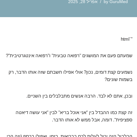
GuruMed
by
אפריל 28, 2025
"`html
שמעתם פעם את המושגים "רפואה טבעית" ו"רפואה אינטגרטיבית"?
נשמעים קצת דומים, נכון? אולי אפילו חשבתם שזה אותו הדבר, רק
בשמות שונים?
ובכן, אתם לא לבד. הרבה אנשים מתבלבלים בין השניים.
זה קצת כמו ההבדל בין "אני אוכל בריא" לבין "אני עושה דיאטה
ספציפית". דומה, אבל ממש לא אותו הדבר.
הבלבול הזה יכול לעלות לכם בבריאות, בזמן, ואפילו בכסף (וזה הרי