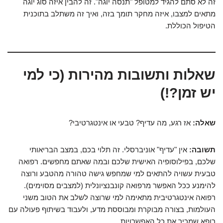
זה לא סתם להגיד למטופל "תנסה יוגה". זה להבין איזה סוג יוגה
מתאים למצבו, איזה מחקר תומך בזה, ואיך זה משתלב בתוכנית
הטיפול הכוללת.
שאלות ותשובות מהירות (כי למי
יש זמן?!)
שאלה:
אז רגע, מה עדיף? טבעי או אינטגרטיבי?
תשובה:
אין "עדיף" אוניברסלי. זה תלוי בכם, במצב הבריאותי
שלכם, בפילוסופיה האישית שלכם ובמה שאתם מחפשים. רפואה
טבעית עשויה להתאים למי שמחפש גישה טהורה מהטבע ורוצה
להימנע ככל האפשר מרפואה קונבנציונלית (למצבים מסוימים).
רפואה אינטגרטיבית מתאימה למי שרוצה לשלב את הטוב משני
העולמות, בצורה מבוקרת ומבוססת מדע, ולעבוד בשיתוף פעולה עם
רופא שמכיר את כל האפשרויות.