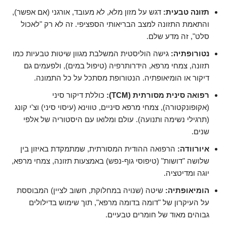
תזונה טבעית:
דגש על מזון מלא, לא מעובד, אורגני (אם אפשר),
והתאמת התזונה למצב הבריאותי הספציפי. זה לא רק "לאכול
סלט", זה מדע שלם.
נטורופתיה:
גישה הוליסטית המשלבת מגוון שיטות טבעיות כמו
תזונה, צמחי מרפא, הידרותרפיה (טיפול במים), ולפעמים גם
דיקור או הומיאופתיה. הנטורופת מסתכל על כל התמונה.
רפואה סינית מסורתית (TCM):
כוללת דיקור סיני
(אקופונקטורה), צמחי מרפא סיניים, טווינא (עיסוי סיני) וצ'י קונג
(תרגילי נשימה ותנועה). עולם ומלואו עם היסטוריה של אלפי
שנים.
איורוודה:
הרפואה ההודית המסורתית, שמתמקדת באיזון בין
שלושה "דושות" (טיפוסי גוף-נפש) באמצעות תזונה, צמחי מרפא,
יוגה ומדיטציה.
הומיאופתיה:
שיטה (שנויה במחלוקת, חשוב לציין) המבוססת
על העיקרון של "דומה בדומה מרפא", תוך שימוש בדילולים
גבוהים מאוד של חומרים טבעיים.