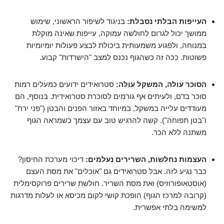
העייפות הבלתי נסבלת:
בניגוד לשיפור הראשוני, שימוש
ממושך יכול לגרום לחולשה עמוקה, עייפות שאינה מוקלת
במנוחה, ולפגוע משמעותית ביכולת לבצע פעולות יומיומיות
פשוטות. ככה זה כשהגוף נכנס למצב "הישרדות" קבוע.
הסוכר עולה, המשקל עולה:
סטרואידים ידועים כמעלים רמות
סוכר בדם, ולעיתים אף גורמים לסוכרת סטרואידית. בנוסף, הם
מעודדים עלייה במשקל, במיוחד באזור הפנים והבטן ("פני ירח"
ו"בטן תפוחה"). קשה להרגיש טוב עם עצמך כשמראה הגוף
משתנה ללא הכר.
העצמות נחלשות, השרירים נעלמים:
דיכוי מערכת החיסון?
כבר נגיע לזה. אבל סטרואידים גם "אוכלים" את מסת העצם
(אוסטאופורוזיס) ואת מסת השריר. חולשת שרירים פרוקסימלית
(קרובה למרכז הגוף) הופכת קושי לקום מכיסא או לעלות מדרגות
למשימה בלתי אפשרית.