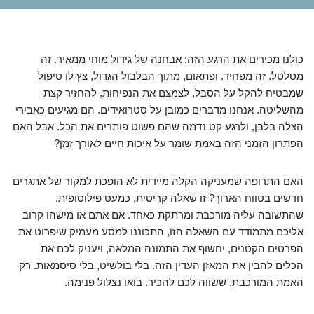
כולנו מכירים את הרגע הזה: אבחנה של גידול מוחי ממאיר. זה
מטלטל. זה מפחיד. ופתאום, מתוך הבלבול הגדול, צץ לו טיפול
שמבטיח להקל על הסבל, לצמצם את הנפיחות, להחזיר קצת
מהשליטה. אנחנו מדברים כמובן על סטרואידים. הם מגיעים כאבירי
הצלה בלבן, ולרגע קט נדמה שהם פשוט פותרים את הכל. אבל האם
הפתרון הזמני הזה באמת שומר על איכות חיים לאורך זמן?
האם התרופה שמעניקה הקלה מיידית לא הופכת למקור של אתגרים
חדשים בטווח הארוך? זו שאלה קריטית, כמעט פילוסופית,
שהתשובה עליה מורכבת ומרתקת כאחד. אם אתם או מישהו קרוב
אליכם מתמודד עם השאלה הזו, התכוננו למסע מעמיק שיפרוט את
הפרטים הקטנים, יחשוף את התמונה המלאה, ויעניק לכם את
הכלים להבין את המאזן העדין הזה. בלי בולשיט, בלי סיסמאות. רק
האמת המורכבת, ששווה לכם להכיר. בואו נצלול פנימה.