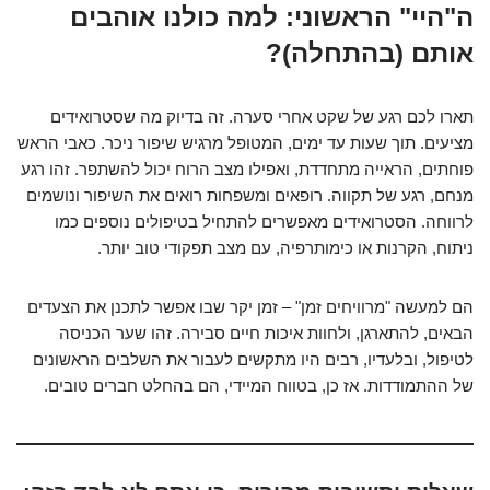
ה"היי" הראשוני: למה כולנו אוהבים
אותם (בהתחלה)?
תארו לכם רגע של שקט אחרי סערה. זה בדיוק מה שסטרואידים
מציעים. תוך שעות עד ימים, המטופל מרגיש שיפור ניכר. כאבי הראש
פוחתים, הראייה מתחדדת, ואפילו מצב הרוח יכול להשתפר. זהו רגע
מנחם, רגע של תקווה. רופאים ומשפחות רואים את השיפור ונושמים
לרווחה. הסטרואידים מאפשרים להתחיל בטיפולים נוספים כמו
ניתוח, הקרנות או כימותרפיה, עם מצב תפקודי טוב יותר.
הם למעשה "מרוויחים זמן" – זמן יקר שבו אפשר לתכנן את הצעדים
הבאים, להתארגן, ולחוות איכות חיים סבירה. זהו שער הכניסה
לטיפול, ובלעדיו, רבים היו מתקשים לעבור את השלבים הראשונים
של ההתמודדות. אז כן, בטווח המיידי, הם בהחלט חברים טובים.