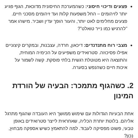
פצעים ודיכוי חיסוני:
כשהמערכת החיסונית מדוכאת, הגוף פגיע
יותר לזיהומים – החל משפעות קלות ועד זיהומים מסכני חיים.
פצעים מחלימים לאט יותר, והעור הופך עדין ושביר. מישהו אמר
"להרגיש כמו נייר טואלט"?
מצבי רוח מתנדנדים:
דיכאון, חרדה, עצבנות, ובמקרים קיצוניים
אפילו פסיכוזה. סטרואידים משפיעים על הכימיה המוחית,
והתוצאה היא מטוטלת רגשית בלתי פוסקת. קשה לשמור על
איכות חיים כשהנפש בסערה.
2. כשהגוף מתמכר: הבעיה של הורדת
המינון
אחת הבעיות הגדולות עם שימוש ממושך היא העובדה שהגוף מתרגל
אליהם. בלוטת יותרת הכליה, שאחראית לייצר סטרואידים באופן
טבעי, פשוט מפסיקה לעבוד. למה להתאמץ כשיש אספקה מבחוץ,
נכון?