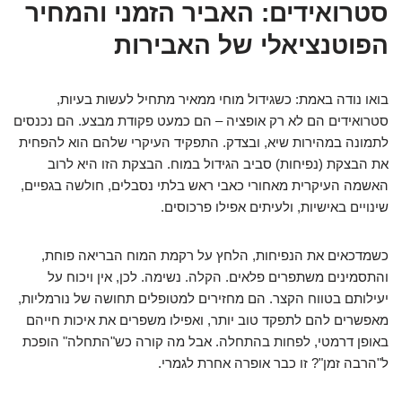
סטרואידים: האביר הזמני והמחיר
הפוטנציאלי של האבירות
בואו נודה באמת: כשגידול מוחי ממאיר מתחיל לעשות בעיות,
סטרואידים הם לא רק אופציה – הם כמעט פקודת מבצע. הם נכנסים
לתמונה במהירות שיא, ובצדק. התפקיד העיקרי שלהם הוא להפחית
את הבצקת (נפיחות) סביב הגידול במוח. הבצקת הזו היא לרוב
האשמה העיקרית מאחורי כאבי ראש בלתי נסבלים, חולשה בגפיים,
שינויים באישיות, ולעיתים אפילו פרכוסים.
כשמדכאים את הנפיחות, הלחץ על רקמת המוח הבריאה פוחת,
והתסמינים משתפרים פלאים. הקלה. נשימה. לכן, אין ויכוח על
יעילותם בטווח הקצר. הם מחזירים למטופלים תחושה של נורמליות,
מאפשרים להם לתפקד טוב יותר, ואפילו משפרים את איכות חייהם
באופן דרמטי, לפחות בהתחלה. אבל מה קורה כש"התחלה" הופכת
ל"הרבה זמן"? זו כבר אופרה אחרת לגמרי.