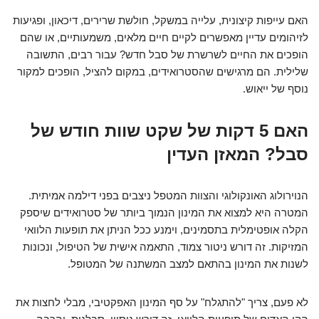
האם עייפות קיצונית, עלייה במשקל, חולשת שרירים, דיכאון, ופגיעות
לזיהומים עדיין מאפשרים לקיים חיים מלאים, משמעותיים, או שהם
הופכים את החיים לשרשרת של סבל חדש? עבור רבים, התשובה
שלילית. הם מרגישים שהסטרואידים, במקום להציל, הופכים למקור
נוסף של ייאוש.
האם 5 דקות של שקט שוות חודש של
סבל? המאזן העדין
הנוירולוג האונקולוגי והצוות המטפל ניצבים בפני דילמה אמיתית.
המטרה היא למצוא את המינון הנמוך ביותר של סטרואידים שיספק
הקלה אופטימלית בתסמינים, וימנע ככל הניתן את תופעות הלוואי
המזיקות. זה דורש ניטור צמוד, התאמה אישית של הטיפול, ונכונות
לשנות את המינון בהתאם למצב המשתנה של המטופל.
לא פעם, צריך "להתגלח" על סף המינון האפקטיבי, מבלי לחצות את