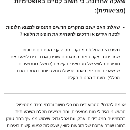
שאלה אחרונה, כי חשוב לסיים באופטימיות
(מציאותית):
שאלה: האם ישנם מחקרים חדשים המנסים למצוא חלופות
לסטרואידים או דרכים להפחית את תופעות הלוואי?
תשובה:
בהחלט! המחקר רחב היקף. מפתחים תרופות
שמורידות בצקת במוח במנגנונים שונים, וגם דרכים למזער את
תופעות הלוואי של סטרואידים קיימים (למשל, סטרואידים
שנשארים יותר זמן באתר הפעולה ומעט יותר במחזור הדם
הכללי). העתיד מבטיח הקלה.
אז מה למדנו? סטרואידים הם כלי חשוב ובלתי נפרד מהטיפול
הראשוני בגידולי מוח ממאירים, והם מציעים הקלה משמעותית
בתסמינים המטרידים. אבל, וזה אבל גדול, שימוש ממושך בהם טומן
בחובו שורה ארוכה של תופעות לוואי, שעלולות לפגוע קשות באיכות