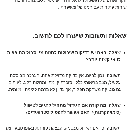
הקו האדום של תופעות הלוואי. זה דורש ניסיון, סבלנות, והרבה
שיחות פתוחות עם המטופל ומשפחתו.
שאלות ותשובות שיעזרו לכם לחשוב:
שאלה: האם יש בדיקות שיכולות לחזות מי יסבול מתופעות
לוואי קשות יותר?
תשובה:
נכון להיום, אין בדיקה מדויקת אחת. הערכה מבוססת
על גיל, מצב בריאותי כללי, סוכרת קיימת, ומחלות רקע. לעיתים,
גם גנטיקה משחקת תפקיד, אך עדיין לא ברמה קלינית יומיומית.
שאלה: מה קורה אם הגידול מתחיל להגיב לטיפול
(כימו/הקרנות)? האם אפשר להפסיק סטרואידים?
תשובה:
כן! אם הגידול מצטמק, הבצקת פוחתת באופן טבעי, ואז