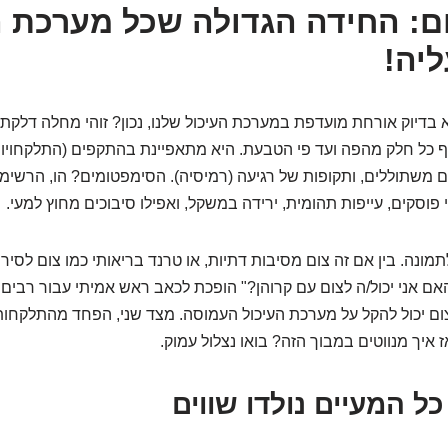
ום: החידה הגדולה שכל מערכת ה
יה!
 בדיוק אורחת מועדפת במערכת העיכול שלנו, נכון? זוהי מחלה דלקתי
וף כל חלק מהפה ועד פי הטבעת. היא מתאפיינת בהתקפים (התלקחוי
 משתוללים, ותקופות של רגיעה (רמיסיה). הסימפטומים? הו, הרשימה
פוסקים, עייפות תהומית, ירידה במשקל, ואפילו סיבוכים מחוץ למעי.
תמונה. בין אם זה צום מסיבות דתיות, או טרנד בריאותי כמו צום לסיר
ם אני יכול/ה לצום עם קרוהן?" הופכת לכאב ראש אמיתי עבור רבים.
ום יכול להקל על מערכת העיכול העמוסה. מצד שני, הפחד מהתלקחו
איך מנווטים במבוך הזה? בואו נצלול עמוק.
כל המעיים נולדו שווים