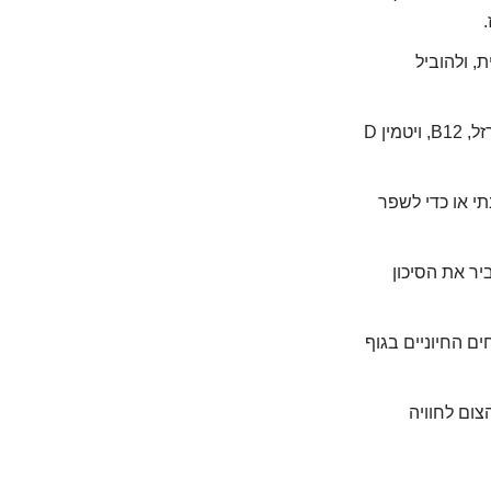
, ולהוביל
גם בלי צום, חולי קרוהן רבים סובלים מחוסרים בוויטמינים ומינרלים (ברזל, B12, ויטמין D
תי או כדי לשפר
יר את הסיכון
ם החיוניים בגוף
צום לחוויה