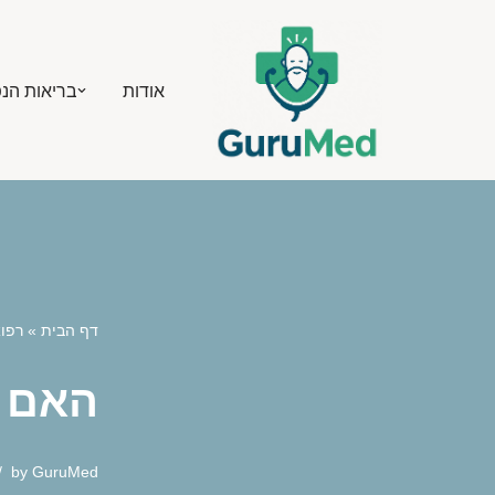
Skip
אודות
בריאות הנ
to
content
דף הבית
»
רפו
האם מ
by
GuruMed