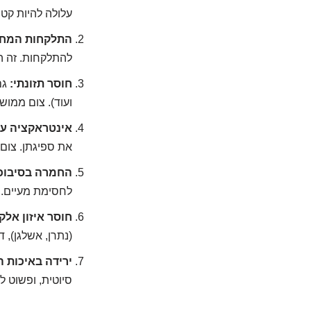
עלולה להיות קטס
התלקחות המחל
להתלקחות. זה ה
חוסר תזונתי:
ועוד). צום ממוש
אינטראקציה עם
את ספיגתן. צום
החמרה בסיבוכ
לחסימת מעיים. פ
חוסר איזון אלק
(נתרן, אשלגן),
ירידה באיכות ה
סיוטית, ופשוט ל