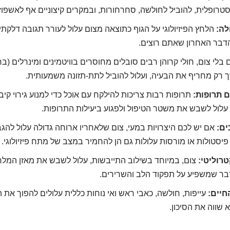
טרופלית, להוביל לחולשה, סחרחורות, ובמקרים קיצוניים אף לאשפוז.
ה:
הלחץ הפיזיולוגי על הגוף כתוצאה מצום עלול לעורר תגובה דלקתית
דבר האחרון שאתם רוצים.
ך רק מחריף את הבעיה, ועלול להוביל לתת-תזונה משמעותית.
 תרופות:
תרופות רבות צריכות להילקח עם אוכל כדי למנוע גירוי קיב
 עלול לשבש את משטר הטיפול ולפגוע ביעילות התרופות.
ים:
אם יש לכם היצרויות במעי, צום שלאחריו ארוחה גדולה עלול להגב
יסטולות או מורסות עלולות גם הן להחמיר במצב של מתח פיזיולוגי.
טרוליטי:
צום, במיוחד בשילוב התייבשות, עלול לשבש את מאזן המלחי
 דבר שמשפיע על תפקוד הלב והשרירים.
חיים:
עייפות, חולשה, כאבי ראש ואי נוחות כללית עלולים להפוך את ה
א שווה את הסיכון.