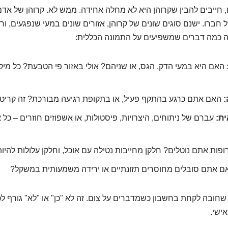
, חייבים להבין שקרוהן היא לא מחלה אחידה. ממש לא. קרוהן של אדם
ל חברו. ישנם סוגים שונים של קרוהן, אזורים שונים במעי שנפגעים, ור
ה כמה דברים שמשפיעים על התמונה הכללית:
האם היא במעי הדק, הגס, או שניהם? אולי באזור פי הטבעת? כל מיק
:
האם אתם כרגע בהתקף פעיל, או בתקופת רגיעה מבורכת? זה קריטי
ית:
עברם של ניתוחים, היצרויות, פיסטולות, או אשפוזים חוזרים – כל
ופות אתם נוטלים? חלקן מחייבות נטילה עם אוכל, וחלקן עלולות להיות
 אתם סובלים מחוסרים תזונתיים או ירידה משמעותית במשקל?
שחובה לקחת בחשבון כשמדברים על צום. זה לא "כן" או "לא" גורף ל
ישי.