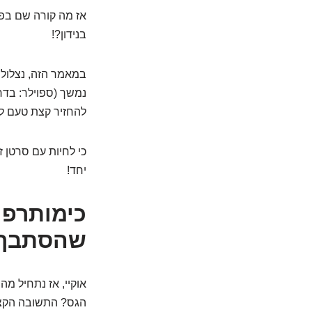
אז מה קורה שם בפ
בנידון?!
במאמר הזה, נצלול ל
נמשך (ספוילר: בדרך
להחזיר קצת טעם ל
כי לחיות עם סרטן 
יחד!
כימותרפי
שהסתבך
אוקיי, אז נתחיל 
הגס? התשובה הקצרה