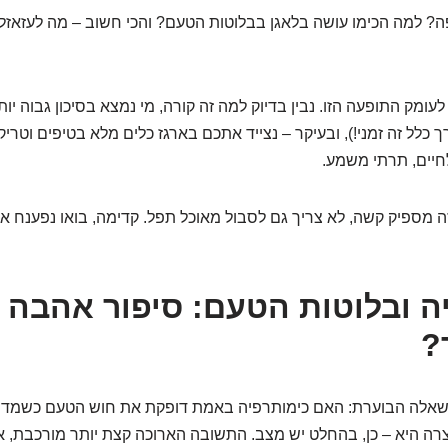
ה? למה הכימו עושה בלאגן בבלוטות הטעם? והכי חשוב – מה לעזאז
עומק התופעה הזו. נבין בדיוק למה זה קורה, מי נמצא בסיכון גבוה יות
 כלל זה זמני!), ובעיקר – נצייד אתכם בארגז כלים מלא בטיפים וטריק
חיים, תרתי משמע.
זה מספיק קשה, לא צריך גם לסבול מאוכל תפל. קדימה, בואו נפענח א
ה ובלוטות הטעם: סיפור אהבה
?
מהשאלה הבוערת: האם כימותרפיה באמת דופקת את חוש הטעם כשמדו
 היא – כן, בהחלט יש מצב. התשובה הארוכה קצת יותר מורכבת, אב