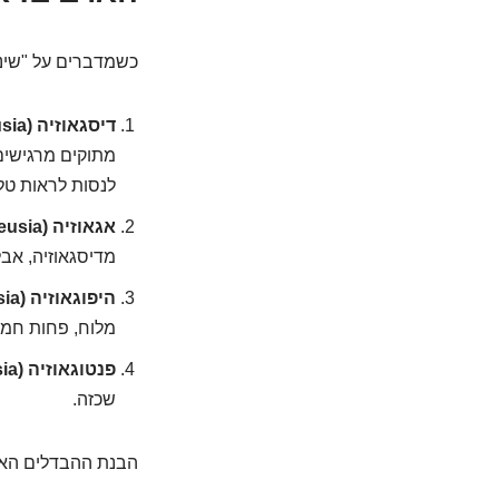
כשמדברים על "שינו
דיסגאוזיה (Dysgeusia):
מתוקים מרגישים 
לנסות לראות טלו
אגאוזיה (Ageusia):
מדיסגאוזיה, אבל
היפוגאוזיה (Hypogeusia):
מלוח, פחות חמו
פנטוגאוזיה (Phantogeusia):
שכזה.
הבנת ההבדלים האלה