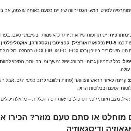
מותרפיה לסרטן המעי הגס יחווה שינויים בטעם באותה עוצמה, אם בכ
ימותרפית:
יש תרופות שידועות יותר כ"אשמות" בשיבושי טעם. בפרוט
ות כמו
5-FU (פלוּאוֹרוֹאוּרָצִיל)
,
קפציטבין (קסלודה)
,
אוקסליפלטין
ו
הן (כמו FOLFOX או FOLFIRI) בהחלט יכולים לתרום לחגיגה.
פול:
ככל שהמינון גבוה יותר והטיפול נמשך זמן רב יותר, הסיכוי לחוות 
 עולה.
:
קרינה לאזור הראש והצוואר (פחות רלוונטי לרוב במעי הגס, אבל חש
וטות הטעם ובבלוטות הרוק.
גיל, מצב תזונתי לפני הטיפול, בריאות הפה הכללית – כל אלה יכולים
 מוחלט או סתם טעם מוזר? הכירו א
גאוזיה ודיסגאוזיה