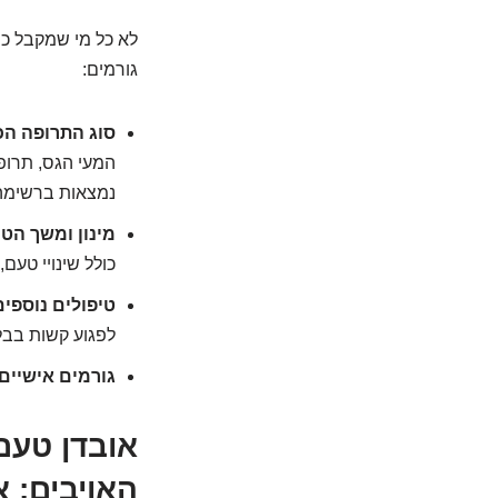
לא כל מי שמקבל כי
גורמים:
סוג התרופה הכ
המעי הגס, תרופ
נמצאות ברשימה הזו. השילובים ביני
מינון ומשך הטי
כולל שינויי טעם,
טיפולים נוספים
לפגוע קשות בבל
גורמים אישיים:
אובדן טעם
האויבים: א