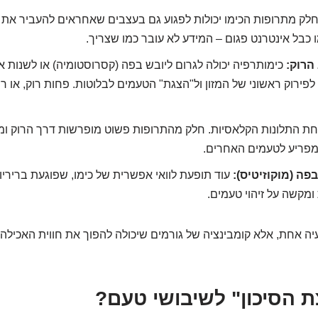
לק מתרופות הכימו יכולות לפגוע גם בעצבים שאחראים להעביר את 
 כבל אינטרנט פגום – המידע לא עובר כמו שצריך.
הרוק:
כימותרפיה יכולה לגרום ליובש בפה (קסרוסטומיה) או לשנות א
פירוק ראשוני של המזון ול"הצגת" הטעמים לבלוטות. פחות רוק, או ר
ת התלונות הקלאסיות. חלק מהתרופות פשוט מופרשות דרך הרוק ו
מפריע לטעמים האחרים.
פה (מוקוזיטיס):
עוד תופעת לוואי אפשרית של כימו, שפוגעת ברירי
ומקשה על זיהוי טעמים.
בעיה אחת, אלא קומבינציה של גורמים שיכולה להפוך את חווית האכיל
ת הסיכון" לשיבושי טעם?