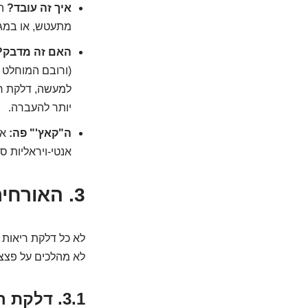
איך זה עובד?
הו
מתעטש, או במגע
האם זה מדבק?
(ורובם המוחלט 
למעשה, דלקת ריא
יותר להעברה.
ה"קאץ'" פה:
אי
אנטי-ויראליות ס
3.
האורחים
לא כל דלקת ריאות 
לא מהלכים על פצצ
3.1. דלקת ריאות פטרייתית: המקרה הנדיר שמעדיף את הקרקע