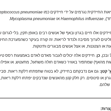
ות החיידקית נגרמים על ידי חיידקים כמו
reptococcus pneumoniae
ד),
Haemophilus influenzae
או
Mycoplasma pneumoniae
.
ידקים אלו חיים בגרון ובאף של אנשים רבים באופן תקין, בלי לגרום 
יטים לערוך מסיבה ולנדוד לריאות. זה קורה בעיקר כשהמערכת החיס
או הצטננות, או אצל אנשים מבוגרים ותינוקות.
ובכן,
כן
. חיידקים אלה יכולים לעבור מאדם לאדם באמצעות רסס טיפ
ות מהאף) שמתפזר באוויר כשאדם חולה משתעל, מתעטש, או אפילו 
 קטן:
גם אם נדבקתם בחיידק, לא בטוח שתפתחו דלקת ריאות. סבי
רון או סינוסים. רק חלק קטן מהאנשים שנדבקים יפתחו דלקת ריאות, 
 שלהם.
צרות: