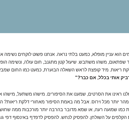
ים הוא עניין מופלא, כמעט בלתי נראה. אנחנו פשוט לוקחים נשימה אח
ד שפתאום, משהו משתבש. שיעול קטן מתגנב, חום עולה, ונשימה הופכ
קת ריאות. מיד קופצת לראש השאלה הבוערת, כמעט כמו החום שמב
ביק אותי בכלל, אם כבר?"
ולנו ראינו את הסרטים, שמענו את הסיפורים. מישהו משתעל, מישהו 
ר יותר מכל וירוס. אבל מה באמת הסיפור מאחורי דלקת ריאות? הא
מו שמועה רעה, או שמא מדובר בהרבה יותר מורכבות ממה שחושבי
 הקלפים על השולחן. להפסיק לנחש. להפסיק לדפדף באינסוף דפי ג