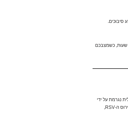
ע סיבוכים.
רך כלל, מרגע תחילת הטיפול האנטיביוטי, ההדבקה פוחתת משמעותית תוך 24-48 שעות, כשמצבכם
ת נגרמת על ידי
וירוסים, ולעיתים קרובות היא סיבוך של מחלה ויראלית אחרת – כמו שפעת (influenza), וירוס ה-RSV,