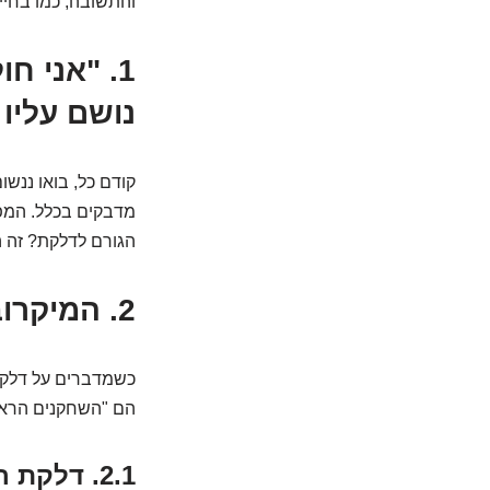
והתשובה, כמו בחיי
1.
"אני חו
נושם עליו
קודם כל, בואו ננש
מדבקים בכלל. המפת
הגורם לדלקת? זה ה
2.
המיקרוב
כשמדברים על דלקת 
הם "השחקנים הראש
2.1. דלקת ריאות חיידקית: מסיבת ריר בחסות החיידקים