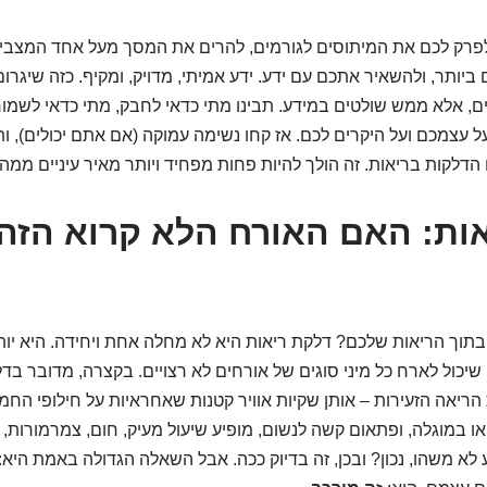
פרק לכם את המיתוסים לגורמים, להרים את המסך מעל אחד המצבים
ביותר, ולהשאיר אתכם עם ידע. ידע אמיתי, מדויק, ומקיף. כזה שיגרו
, אלא ממש שולטים במידע. תבינו מתי כדאי לחבק, מתי כדאי לשמור
 עצמכם ועל היקרים לכם. אז קחו נשימה עמוקה (אם אתם יכולים), ות
הדלקות בריאות. זה הולך להיות פחות מפחיד ויותר מאיר עיניים ממה
ות: האם האורח הלא קרוא הז
 בתוך הריאות שלכם? דלקת ריאות היא לא מחלה אחת ויחידה. היא יו
שיכול לארח כל מיני סוגים של אורחים לא רצויים. בקצרה, מדובר בד
הריאה הזעירות – אותן שקיות אוויר קטנות שאחראיות על חילופי החמצ
או במוגלה, ופתאום קשה לנשום, מופיע שיעול מעיק, חום, צמרמורות, 
לא משהו, נכון? ובכן, זה בדיוק ככה. אבל השאלה הגדולה באמת היא