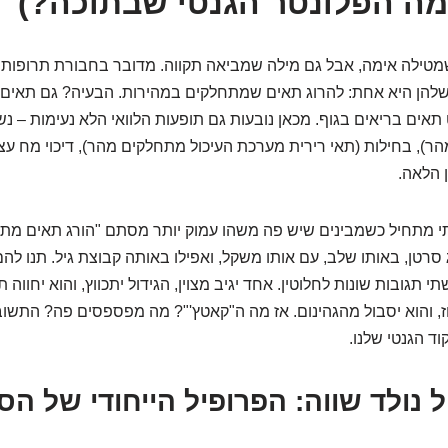
מה הפלונטר הגנטי שבתוכה?)
מטילה אימה, אבל גם מילה שמביאה תקווה. מדובר בחבורת תרופות 
הן היא אחת: להרוג תאים שמתחלקים במהירות. הבעיה? גם תאים 
תאים בריאים בגוף. מכאן נובעות גם תופעות הלוואי הלא נעימות – נש
), בחילות (תאי רירית מערכת העיכול מתחלקים מהר), דיכוי מח עצ
 הלאה.
 מתחיל כשמבינים שיש פה משהו עמוק יותר מסתם "הורג תאים מתחל
סרטן, באותו שלב, עם אותו משקל, ואפילו באותה קבוצת גיל. תנו להם
י תגובות שונות לחלוטין. אחד יגיב מצוין, הגידול יתכווץ, והוא יחווה ת
זוז, והוא יסבול מהגהינום. אז מה ה"קאטץ'"? מה מפספסים פה? התשו
ד הגנטי שלנו.
ל נולד שווה: הפרופיל הייחודי של ה