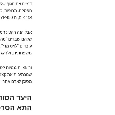
דמיינו את הגוף שלכ
הפסקה. תרופות, כש
אנזימים, ה-CYP450, אחראית לפירוק של קרוב ל-80% מהתרופות שאנחנו לוקחים.
אבל הנה הקטע המענ
שלהם עובדים "מהר
עובדים "לאט מדי",
משפחתית, ולנהג טירון מכונית פורמול
שמכתיבות את קצב ה
מסוכן לאדם אחר. זו
היעד הסוד
התא הסרט