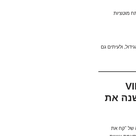
ח מוטציות
וף דנ"א (DNA sequencing) של דגימת הגידול, ולעיתים גם
הגנטי שלך הוא כרטיס ה-VIP
ה משנה את
ה של "קח את