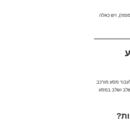
ומה), ויש כאלה
ע
לעבור מסע מורכב
 שלב ושלב במסע
ות?