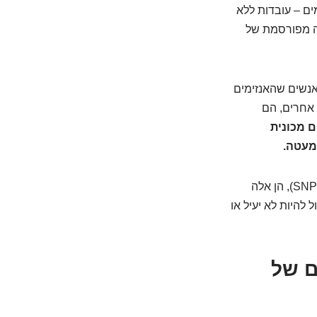
ים – עובדות ללא
חה מפורסמת של
אנשים שהאנזימים
אחרים, הם
ם מכונית
וריאציות גנטיות קטנות, שנקראות פולימורפיזמים (SNP – Single Nucleotide Polymorphism), הן אלה
להיות לא יעיל או
ם של