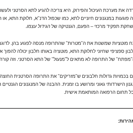
 את מערכת העיכול והפירוק, היא צריכה להגיע לתא הסרטני ולעשו
פוגעות במנגנונים חיוניים לתא, כמו שכפול הדנ"א, חלוקת התא, או תי
משחקת תפקיד מרכזי – הפעם, הגנטיקה של
הגידול עצמו
.
תח מוטציות שמשנות את ה"מטרות" שהתרופה מנסה לפגוע בהן. לדוג
ון ספציפי שחיוני לחלוקת התא, מוטציה באותו חלבון יכולה להפוך או
מפתח" של התרופה לא מתאים ל"מנעול" של התא הסרטני. וזה קורה כ
ים בכמויות גדולות חלבונים ש"מזריקים" את התרופה הסרטנית החוצה
נון הישרדותי גאוני ומרושע בו זמנית. ההבנה של המנגנונים הגנטיים 
 כל תחום הרפואה המותאמת אישית.
הירות: