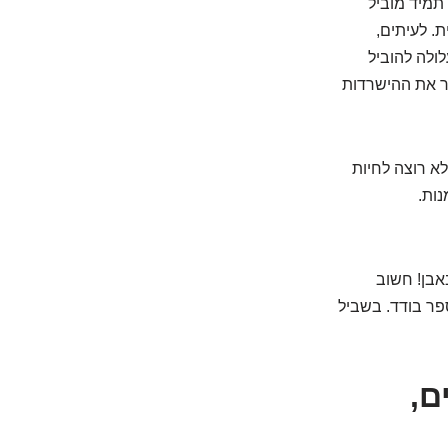
באמצעות CA-125 תמיד מוביל
. לעיתים,
ולוגית, עלולה להוביל
פר את ההישרדות
א רוצה לחיות
נות.
ה לא חרוט באבן! חשוב
פר בודד. בשביל
ם,