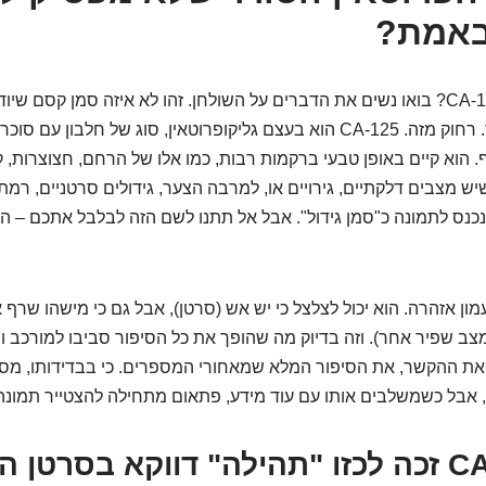
באמת?
אז מה זה בעצם CA-125? בואו נשים את הדברים על השולחן. זהו לא איזה סמן קסם 
שחלות במבט אחד. רחוק מזה. CA-125 הוא בעצם גליקופרוטאין, סוג של חלבון ע
 הוא קיים באופן טבעי ברקמות רבות, כמו אלו של הרחם, חצוצרות, קר
יש מצבים דלקתיים, גירויים או, למרבה הצער, גידולים סרטניים, רמת 
א נכנס לתמונה כ"סמן גידול". אבל אל תתנו לשם הזה לבלבל אתכם – ה
ון אזהרה. הוא יכול לצלצל כי יש אש (סרטן), אבל גם כי מישהו שרף
ב שפיר אחר). וזה בדיוק מה שהופך את כל הסיפור סביבו למורכב ו
ת ההקשר, את הסיפור המלא שמאחורי המספרים. כי בבדידותו, מספר
 אבל כשמשלבים אותו עם עוד מידע, פתאום מתחילה להצטייר תמונה