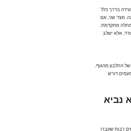
הירידה ברמות מעידה בדרך כלל
ה. מצד שני, אם
שהמחלה מתקדמת.
דד, אלא ישלב
של החלבון מהגוף.
פעמים דורש
ישנות: האם CA-125 הוא נביא
. נשים רבות שעברו