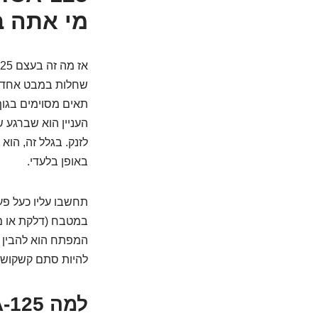
מי אתה 
תאים מסוימים בגוף.
העניין הוא שברגע ש
לזנק. בגלל זה, הו
באופן בלעדי.
תחשבו עליו כעל פעמ
במטבח (דלקת או מצ
המפתח הוא להבין א
להיות סתם קשקוש,
למה CA-125 זכה לכזו "תהילה" דווקא בסרטן השחלות?