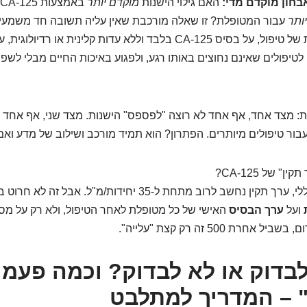
חון מוקדם מדי:
האם גילוי הישנות
מוקדם יותר
ותר
עבור המטופלת? זו שאלה מורכבת שאין עליה תשובה חד משמעית
התחלה מוקדמת של טיפול, על בסיס CA-125 בלבד וללא עדות קלינית או רדי
לטיפולים שאינם נחוצים באותו רגע, ולפגוע באיכות החיים מבלי לש
: מצד אחד, אף אחד לא רוצה "לפספס" הישנות. מצד שני, אף אחד ל
ר טיפולים מיותרים. הפתרון? הוא תמיד מורכב ושילוב של מדע ואמ
ן" של CA-125?
באופן כללי, ערך תקין נחשב לרוב מתחת ל-35 יחידות/מ"ל. אבל ז
ועל
ערך הבסיס
האישי של כל מטופלת לאחר הטיפול, ולא רק על מס
לבדוק או לא לבדוק? וכמה פעמי
 – המדריך למתלבט