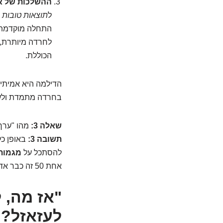
ההשלכות של אב
ל
תוצאות טובות י
לחרדה מיותרת, 
הכוללת.
הדילמה היא אמיתית
בחרדה מתמדת ולעבו
שאלה 3:
מהו "ערך תקי
תשובה 3:
להסתכל על
מגמות
אחת 50 זה כבר אדום, בשביל אחרת 500 זה רק קצת "עלייה".
"אז מה, 
לעזאזל?"