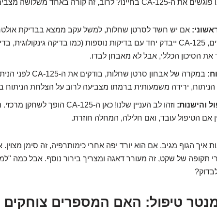
וב, זה קורה באחד משלושה מצבים עיקריים:
אשוני:
אם יש חשד לסרטן שחלות, למשל עקב ממצא בבדיקת אולטר
תסמינים מטרידים, CA-125 ייבדק יחד עם בדיקות נוספות (כמו בדיקה גינקולוגית
 את הסיכון הכללי, אבל לא מאבחן לבדו.
ח:
במקרה של אבחון סרטן שחלות,
הניתוח, ירידה משמעותית ברמתו מצביעה לרוב על הצלחת הניתוח ב
ל והישנות:
וזהו לב העניין שלנו! כאן ה-CA-125 הופך
 אם הטיפול עובד, ואם חלילה, המחלה חוזרת.
ת איך הגוף מגיב. אם הוא יורד יפה אחרי כימותרפיה, זה סימן מצוין.
תקופה של שקט, זה מעורר דאגה ומצריך בירור נוסף. אבל כמה "למע
בדוק?