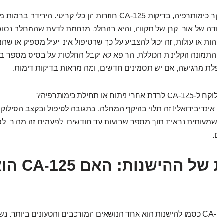
במהלך טיפול, בעיקר כימותרפיה, בדיקות CA-125 חוזרות הן כלי קריטי. 
נקודה של אור, קרן של תקווה, והיא בהחלט מנחמת לדעת שהמחלה נסוג
ות או עולות, זה יכול להצביע על כך שהטיפול אינו יעיל מספיק או 
התמונה הקלינית הכוללת. הרופא לא יקבל החלטות על בסיס מספר בו
לת מרגישה, אם יש תסמינים חדשים, ומה מראות בדיקות דימות.
ניתוח או תחילת כימותרפיה?
אינדיבידואלי! זה תלוי בהיקף המחלה, בתגובה לטיפול ובקצב הסילוק 
שמעותית נראית תוך מספר שבועות עד חודשים. לפעמים זה מהיר, ל
.
המלכודת של הה
הפוטנציאל של CA-125 כסמן להישנות הוא אחד הנושאים המורכבים והטעונים ביותר