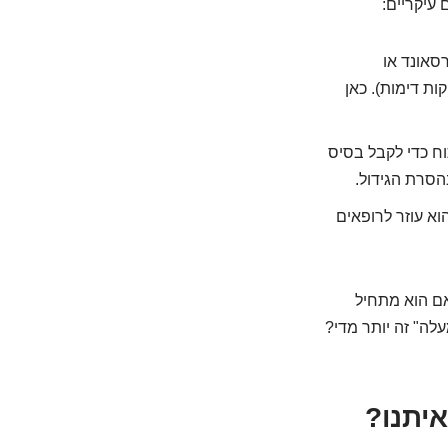
סאונד או
, בדיקות דימות). כאן
 בודקים את ה-CA-125 לפני הניתוח כדי לקבל בסיס
הסרת הגידול.
 לשחקן מרכזי. הוא עוזר לרופאים
 אם הוא מתחיל
לה" זה יותר מדי?