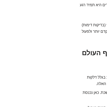
עלייה במספרים היא תמיד רגע
דיולוגי (בדיקות דימות)
דם יותר ולפעול
א תמיד סוף העולם
טיפול, CA-125 יכול לעלות בגלל דלקות
 האלה.
כת. כאן נכנסת