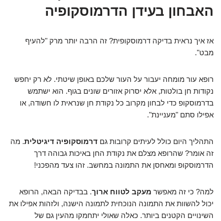
האבחון בעידן הדרמוסקופיה
אז איך נראית בדיקה דרמוסקופית? זה הרבה יותר מרק "להעיף
מבט".
רופא עור מומחה יעבור על העור שלכם באופן שיטתי. לא רק יחפש
נקודות חן בולטות, אלא יסרוק אזורים שונים בגוף. הוא ישתמש
בדרמוסקופ כדי לבחון מקרוב כל נקודת חן שנראית לו חשודה, או
אפילו סתם "מעניינת".
התהליך היום כולל לעיתים קרובות גם
דרמוסקופיה דיגיטלית
. מה
זה אומר? שהרופא מצלם את נקודת החן באיכות גבוהה דרך
הדרמוסקופ ומאחסן את התמונה במחשב. זהו צעד מהפכני!
למה? כי זה מאפשר
מעקב לטווח ארוך
. בבדיקה הבאה, הרופא
יכול להשוות את התמונה הנוכחית לתמונה הישנה, ולזהות אפילו את
השינויים הקטנים ביותר. כאלה שאולי יתחמקו מהעין גם של