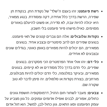
רשת פיגמנט:
זהו בעצם ה"שלד" של נקודת החן. בנקודת חן
שפירה, הרשת בדרך כלל אחידה, דקה ומסודרת. בנגע ממאיר,
היא יכולה להיות עבה, לא סדירה, או פשוט להיעלם באזורים
מסוימים. כאילו מישהו פיזר פיגמנט בלי חשבון.
נקודות וגלובולים:
אלה הם צברים קטנים של תאי פיגמנט.
בנגעים שפירים הם לרוב סימטריים ובצבע אחיד. בנגעים
ממאירים, הם יכולים להיות מפוזרים באופן כאוטי, בגדלים שונים
ובצבעים לא אחידים.
כלי דם:
זהו אולי אחד הפרמטרים הכי מסקרנים. בנגעים
שפירים, כלי הדם בדרך כלל מסודרים או לא קיימים. בנגעים
ממאירים, ובעיקר במלנומה, כלי הדם יכולים להיות מבולגנים,
מורחבים, בצורת נקודות או סלסולים. זה סימן לדבר לא טוב
שקורה שם.
צבעים:
מעבר לשחור-חום הרגיל, דרמוסקופיה חושפת גוונים
כחולים, אפורים, לבנים ואפילו אדומים עמוקים. כל גוון מצביע על
עומק הפיגמנט וסוג התאים. גוון כחול-לבן, למשל, הוא דגל אדום