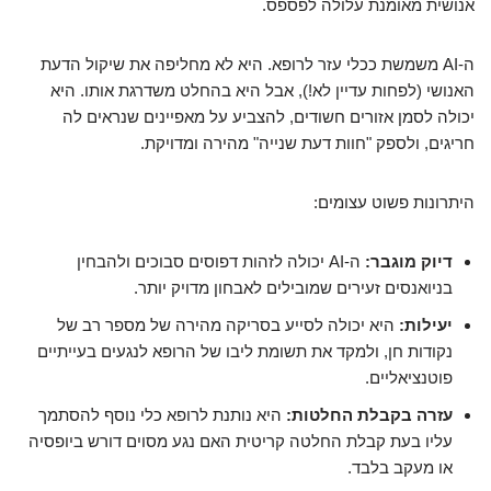
אנושית מאומנת עלולה לפספס.
ה-AI משמשת ככלי עזר לרופא. היא לא מחליפה את שיקול הדעת
האנושי (לפחות עדיין לא!), אבל היא בהחלט משדרגת אותו. היא
יכולה לסמן אזורים חשודים, להצביע על מאפיינים שנראים לה
חריגים, ולספק "חוות דעת שנייה" מהירה ומדויקת.
היתרונות פשוט עצומים:
דיוק מוגבר:
ה-AI יכולה לזהות דפוסים סבוכים ולהבחין
בניואנסים זעירים שמובילים לאבחון מדויק יותר.
יעילות:
היא יכולה לסייע בסריקה מהירה של מספר רב של
נקודות חן, ולמקד את תשומת ליבו של הרופא לנגעים בעייתיים
פוטנציאליים.
עזרה בקבלת החלטות:
היא נותנת לרופא כלי נוסף להסתמך
עליו בעת קבלת החלטה קריטית האם נגע מסוים דורש ביופסיה
או מעקב בלבד.