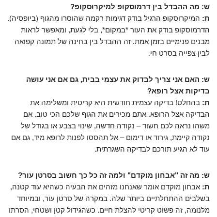
ש: מה ההבדל בין דרמוסקופ למיקרוסקופ?
ת:
המיקרוסקופ הרגיל בודק דגימות רקמה שהוסרו מהגוף (ביופסיה).
הדרמוסקופ בודק את העור *במקום*, בלי לגעת, ומאפשר לראות
מבנים פנימיים בזמן אמת. זה ההבדל בין בחינה של תמונה קפואה
לבין צפייה בסרט חי.
ש: האם אני צריך לבדוק את עצמי בבית, גם אם אני עושה
בדיקות אצל רופא?
ת:
בהחלט! בדיקה עצמית חודשית היא קריטית ומשלימה את
הבדיקה אצל הרופא. אתם מכירים את הגוף שלכם הכי טוב. אם
משהו נראה לכם חשוד – נקודה חדשה, שינוי בצבע או בגודל של
נקודה קיימת, גירוד או דימום – אל תהססו לפנות לרופא מיד, גם אם
עוד לא הגיע תורכם לבדיקה השגרתית.
ש: מה זה "אבחון מוקדם" ולמה זה כל כך חשוב בסרטן עור?
ת:
אבחון מוקדם אומר שאנחנו מזהים את הבעיה כשהיא עוד קטנה,
בשלבים ההתחלתיים ביותר שלה. במקרה של סרטן עור, ובמיוחד
מלנומה, זה פשוט קריטי להצלת חיים. כשהגידול קטן ושטחי, הסרתו