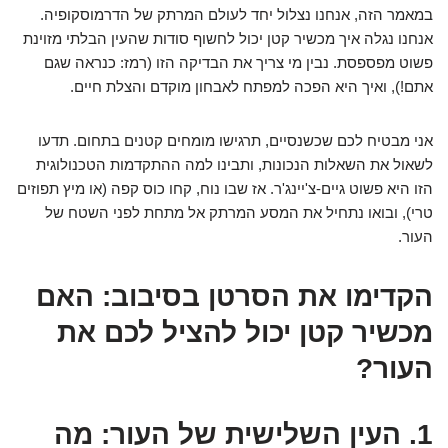
במאמר הזה, אנחנו נצלול יחד לעולם המרתק של הדרמוסקופיה.
אנחנו נגלה איך מכשיר קטן יכול לחשוף סודות שהעין הבלתי מזוינת
פשוט מפספסת. נבין מי צריך את הבדיקה הזו (רמז: כנראה שגם
אתם!), ואיך היא הפכה למפתח לאבחון מוקדם והצלת חיים.
אני מבטיח לכם שכשנסיים, תרגישו מומחים קטנים בתחום. תדעו
לשאול את השאלות הנכונות, ותבינו למה ההתקדמות הטכנולוגית
הזו היא פשוט גיים-צ'יינג'ר. אז שבו נוח, קחו כוס קפה (או מיץ תפוזים
טרי), ובואו נתחיל את המסע המרתק אל מתחת לפני השטח של
העור.
הקדימו את הסרטן בסיבוב: האם
מכשיר קטן יכול להציל לכם את
העור?
1. העין השלישית של העור: מה