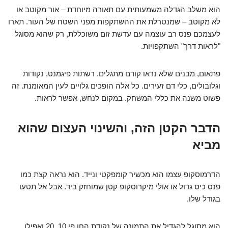
הוא משלב הגדלה משמעותית עם תאורה מיוחדת – אור מקוטב או
לא מקוטב – שמנטרלת את ההשתקפות מפני השטח של העור. תארו
לעצמכם פנס רב עוצמה עם עדשת זום משוכללת, רק שהוא מסוגל
"לראות דרך" השתקפויות.
פתאום, מבנים שלא נראו קודם מתגלים. רשתות פיגמנט, נקודות
וגלובולים, כלי דם זעירים. כל אלה הופכים גלויים לעין המאומנת. זה
פשוט משנה את כללי המשחק. במקום לנחש, אפשר לראות.
הדבר הקטן הזה, והשינוי העצום שהוא
מביא
הדרמוסקופ עצמו הוא מכשיר קומפקטי ונייד. הוא נראה קצת כמו
פנס כיס גדול או אולי מיקרוסקופ קטן שמוחזק ביד. אבל אל תטעו
בגודל שלו.
הוא מסוגל להגדיל את התמונה של נקודת החן פי 10, 20 ואפילו