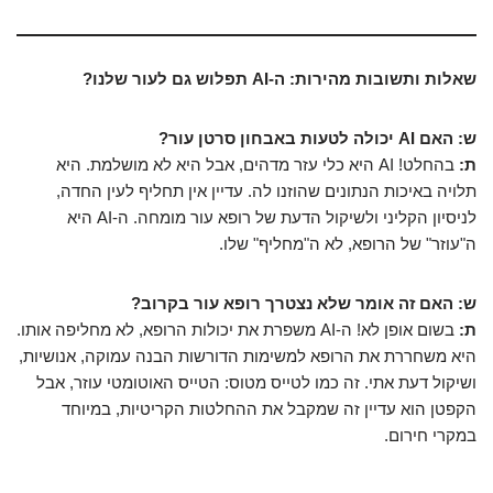
שאלות ותשובות מהירות: ה-AI תפלוש גם לעור שלנו?
ש: האם AI יכולה לטעות באבחון סרטן עור?
ת:
בהחלט! AI היא כלי עזר מדהים, אבל היא לא מושלמת. היא
תלויה באיכות הנתונים שהוזנו לה. עדיין אין תחליף לעין החדה,
לניסיון הקליני ולשיקול הדעת של רופא עור מומחה. ה-AI היא
ה"עוזר" של הרופא, לא ה"מחליף" שלו.
ש: האם זה אומר שלא נצטרך רופא עור בקרוב?
ת:
בשום אופן לא! ה-AI משפרת את יכולות הרופא, לא מחליפה אותו.
היא משחררת את הרופא למשימות הדורשות הבנה עמוקה, אנושיות,
ושיקול דעת אתי. זה כמו לטייס מטוס: הטייס האוטומטי עוזר, אבל
הקפטן הוא עדיין זה שמקבל את ההחלטות הקריטיות, במיוחד
במקרי חירום.