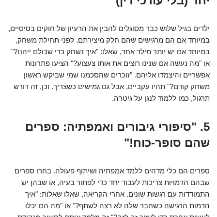
יחד (בלי עורכי דין)"
ילדים בגיל שלוש כבר מסוגלים להבין את הרעיון של חוקים בסיסיים,
במיוחד אם הם מרגישים שהם חלק מיצירתם. לפני תחילת משחק,
במיוחד אם יש יותר מילד אחד, שאלו: "איך נשחק כדי שכולם ייהנו?"
או "מה נעשה אם שנינו רוצים את אותו צעצוע?" הציעו פתרונות
אפשריים והיצמדו אליהם. "זוכרים שהסכמנו שמי שביקש ראשון
משחק קודם?" תהיו עקביים, אבל גם גמישים כשצריך. וכן, זה דורש
תרגול, כמו ללמוד לנגן על גיטרה.
5. "סיפורי גיבורים ואמפתיה: ספרים
שהם סופר-כוח!"
ספרים הם כלי מדהים ללמד אמפתיה ושיתוף פעולה. בחרו ספרים
שבהם הדמויות צריכות לעבוד יחד כדי לפתור בעיה, או שבהן יש
התמודדות עם רגשות שונים. אחרי הקריאה, שאלו שאלות: "איך
הדמות הרגישה כשחבר שלה לא רצה לשתף?" או "מה הם יכלו