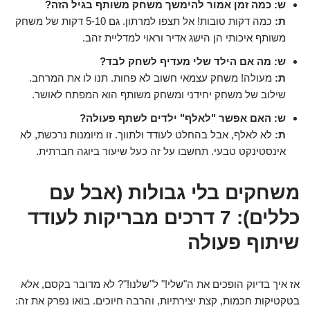
ש: כמה זמן אמור להימשך משחק משותף בגיל הזה?
ת:
כמה דקות טובות! אל תצפו למרתון. גם 5-10 דקות של משחק
משותף איכותי הן הישג אדיר וראוי למדליית זהב.
ש: מה אם הילד שלי מעדיף לשחק לבד?
ת:
מעולה! משחק עצמאי חשוב לא פחות. תנו לו את המרחב.
שילוב של משחק יחידני ומשחק משותף הוא המפתח לאושר.
ש: האם אפשר "לאלף" ילדים לשתף פעולה?
ת:
לא לאלף, אבל בהחלט לעודד ולתווך. זו מיומנות נרכשת, לא
אינסטינקט טבעי. תחשבו על זה כעל שיעור ביוגה חברתית.
משחקים בלי גבולות (אבל עם
כללים): 7 דרכים מבריקות לעודד
שיתוף פעולה
אז איך בדיוק הופכים את ה"שלי!" ל"שלנו!"? לא מדובר בקסם, אלא
בטקטיקות חכמות, קצת יצירתיות, והרבה חיוכים. בואו נפרק את זה: