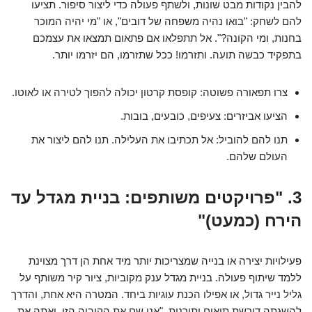
להבין נקודות מבט שונות, ולשתף פעולה כדי ליצור סיפור. תציעו
להם לשחק: "בואו נהיה משפחה של דובים", או "מי יהיה המוכר
בחנות, ומי הקונה?". אל תתפלאו אם פתאום תמצאו את עצמכם
בתפקיד כבשה תועה. ותזרמו! ככל שתזרמו, הם יזרמו יותר.
צרו תפאורה פשוטה: קופסת קרטון יכולה להפוך לטירה או לאוטו.
הציעו אביזרים: צעיפים, כובעים, בובות.
תנו להם להוביל: אל תכתיבו את העלילה. תנו להם ליצור את
העולם שלהם.
3. "פרויקטים משותפים: בניית מגדל עד
הירח (כמעט)"
פעילויות יצירה או בנייה שמצריכות יותר מיד אחת הן דרך מצוינת
ללמד שיתוף פעולה. בניית מגדל ענק מקוביות, ציור קיר משותף על
גליל נייר גדול, או אפילו הכנת עוגיות ביחד. המטרה היא אחת, והדרך
להשגתה דורשת תיאום ותורנות. "אני שם את הקוביה הזו, ואתה את