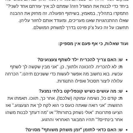
ביחד כדי לבנות את המגדל הזה! שמתם לב איך עזרתם אחד לשני?"
התמקדו בתהליך, במאמץ, בשיתוף הפעולה. זה מחזק את ההבנה
שאלו ההתנהגויות שאנו מעריכים, ומעודד אותם לחזור עליהן.
תחשבו על זה כעל צ'ק פוינט בדרך למשחק המושלם.
ועוד שאלות, כי אף פעם אין מספיק:
ש: האם צריך להכריח ילד לשתף צעצועים?
ת:
לא להכריח. להכוונה ולתווך, כן. "אני מבין שקשה לך לשתף
עכשיו. בוא נחשוב מה אפשר לעשות כדי ששניכם תיהנו." הכרחה
עלולה ליצור תסכול ואפילו התנגדות.
ש: מה עושים כשיש קונפליקט בלתי נמנע?
ת:
קודם כל, נשימה עמוקה (שלכם!). אחר כך, תווכו. תאמתו את
הרגשות: "אני רואה שאתה כועס כי הוא לקח לך את הצעצוע." ואז
הציעו פתרונות: "אולי נשחק בתורות?" או "מה דעתך לבנות משהו
אחר בינתיים?" תהיו המבוגר האחראי והרגוע.
ש: האם כדאי לתזמן "זמן משחק משותף" מסוים?