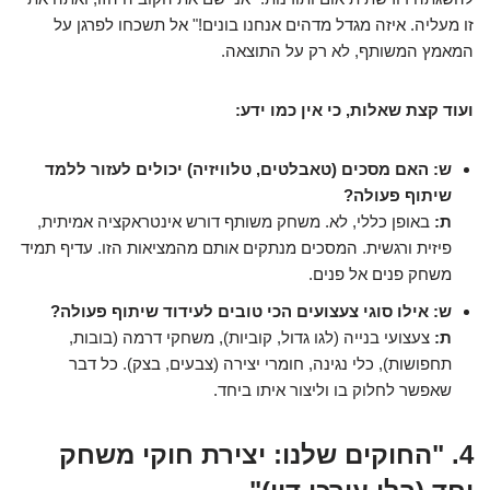
זו מעליה. איזה מגדל מדהים אנחנו בונים!" אל תשכחו לפרגן על
המאמץ המשותף, לא רק על התוצאה.
ועוד קצת שאלות, כי אין כמו ידע:
ש: האם מסכים (טאבלטים, טלוויזיה) יכולים לעזור ללמד
שיתוף פעולה?
ת:
באופן כללי, לא. משחק משותף דורש אינטראקציה אמיתית,
פיזית ורגשית. המסכים מנתקים אותם מהמציאות הזו. עדיף תמיד
משחק פנים אל פנים.
ש: אילו סוגי צעצועים הכי טובים לעידוד שיתוף פעולה?
ת:
צעצועי בנייה (לגו גדול, קוביות), משחקי דרמה (בובות,
תחפושות), כלי נגינה, חומרי יצירה (צבעים, בצק). כל דבר
שאפשר לחלוק בו וליצור איתו ביחד.
4. "החוקים שלנו: יצירת חוקי משחק