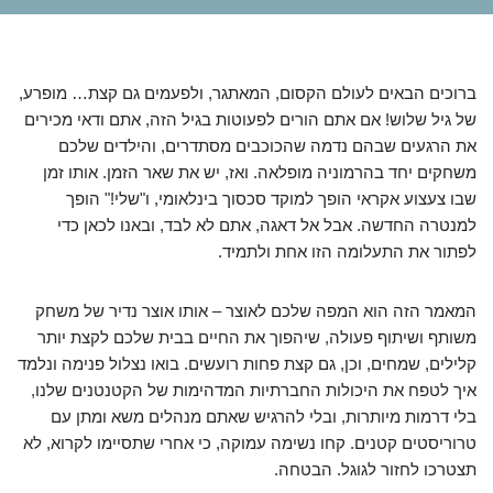
ברוכים הבאים לעולם הקסום, המאתגר, ולפעמים גם קצת… מופרע,
של גיל שלוש! אם אתם הורים לפעוטות בגיל הזה, אתם ודאי מכירים
את הרגעים שבהם נדמה שהכוכבים מסתדרים, והילדים שלכם
משחקים יחד בהרמוניה מופלאה. ואז, יש את שאר הזמן. אותו זמן
שבו צעצוע אקראי הופך למוקד סכסוך בינלאומי, ו"שלי!" הופך
למנטרה החדשה. אבל אל דאגה, אתם לא לבד, ובאנו לכאן כדי
לפתור את התעלומה הזו אחת ולתמיד.
המאמר הזה הוא המפה שלכם לאוצר – אותו אוצר נדיר של משחק
משותף ושיתוף פעולה, שיהפוך את החיים בבית שלכם לקצת יותר
קלילים, שמחים, וכן, גם קצת פחות רועשים. בואו נצלול פנימה ונלמד
איך לטפח את היכולות החברתיות המדהימות של הקטנטנים שלנו,
בלי דרמות מיותרות, ובלי להרגיש שאתם מנהלים משא ומתן עם
טרוריסטים קטנים. קחו נשימה עמוקה, כי אחרי שתסיימו לקרוא, לא
תצטרכו לחזור לגוגל. הבטחה.