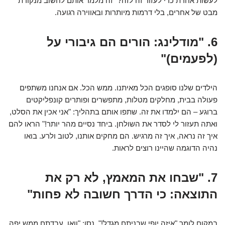
לעשות אחרת כדי לעזור זה לזה?" זה מלמד אותם לחשוב מנקודת
מבט של אחרים, בלי דרמות מיותרות ובאווירה רגועה.
6. "מודלינג: הורים הם גיבורי על
(לפעמים)"
הילדים שלנו סופגים הכל מאיתנו. ממש הכל. אם אנחנו משתפים
פעולה בבית, מחלקים מטלות, מתפשרים ופותרים קונפליקטים
ברוגע – הם ילמדו את זה. שתפו אותם בתהליך: "אני אכין את הסלט,
ואתה תעזור לי לסדר את השולחן. ביחד נסיים מהר יותר!" הראו להם
איך זה נראה, איך זה מרגיש. הם מחקים אותנו, לטוב ולרע. בואו
נהיה הדוגמה שהיינו רוצים לראות.
7. "שבחו את המאמץ, לא רק את
התוצאה: כי הדרך חשובה לא פחות"
במקום לומר "איזה יופי שבניתם מגדל!", נסו: "וואו, עבדתם ממש יפה