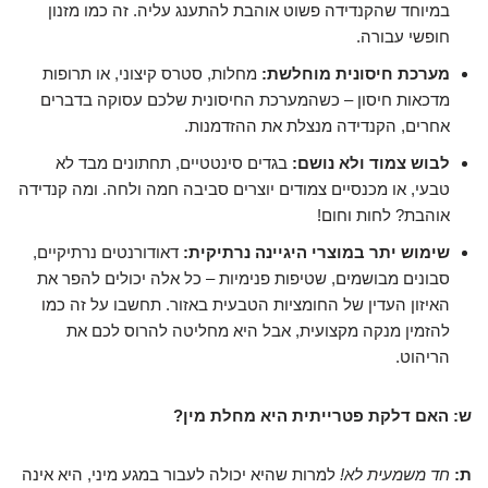
במיוחד שהקנדידה פשוט אוהבת להתענג עליה. זה כמו מזנון
חופשי עבורה.
מערכת חיסונית מוחלשת:
מחלות, סטרס קיצוני, או תרופות
מדכאות חיסון – כשהמערכת החיסונית שלכם עסוקה בדברים
אחרים, הקנדידה מנצלת את ההזדמנות.
לבוש צמוד ולא נושם:
בגדים סינטטיים, תחתונים מבד לא
טבעי, או מכנסיים צמודים יוצרים סביבה חמה ולחה. ומה קנדידה
אוהבת? לחות וחום!
שימוש יתר במוצרי היגיינה נרתיקית:
דאודורנטים נרתיקיים,
סבונים מבושמים, שטיפות פנימיות – כל אלה יכולים להפר את
האיזון העדין של החומציות הטבעית באזור. תחשבו על זה כמו
להזמין מנקה מקצועית, אבל היא מחליטה להרוס לכם את
הריהוט.
ש: האם דלקת פטרייתית היא מחלת מין?
ת:
חד משמעית לא!
למרות שהיא יכולה לעבור במגע מיני, היא אינה