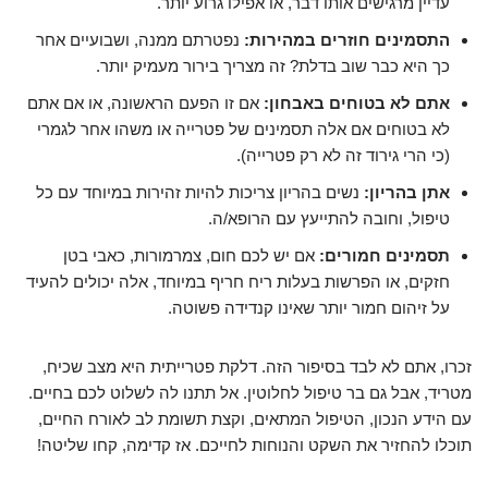
עדיין מרגישים אותו דבר, או אפילו גרוע יותר.
התסמינים חוזרים במהירות:
נפטרתם ממנה, ושבועיים אחר
כך היא כבר שוב בדלת? זה מצריך בירור מעמיק יותר.
אתם לא בטוחים באבחון:
אם זו הפעם הראשונה, או אם אתם
לא בטוחים אם אלה תסמינים של פטרייה או משהו אחר לגמרי
(כי הרי גירוד זה לא רק פטרייה).
אתן בהריון:
נשים בהריון צריכות להיות זהירות במיוחד עם כל
טיפול, וחובה להתייעץ עם הרופא/ה.
תסמינים חמורים:
אם יש לכם חום, צמרמורות, כאבי בטן
חזקים, או הפרשות בעלות ריח חריף במיוחד, אלה יכולים להעיד
על זיהום חמור יותר שאינו קנדידה פשוטה.
זכרו, אתם לא לבד בסיפור הזה. דלקת פטרייתית היא מצב שכיח,
מטריד, אבל גם בר טיפול לחלוטין. אל תתנו לה לשלוט לכם בחיים.
עם הידע הנכון, הטיפול המתאים, וקצת תשומת לב לאורח החיים,
תוכלו להחזיר את השקט והנוחות לחייכם. אז קדימה, קחו שליטה!