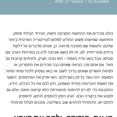
GuruMed
by
אוקטובר 17, 2025
כולנו מכירים את ההרגשה המציקה הזאת, הגירוד הבלתי פוסק,
התחושה שמישהו פשוט החליט לפלוש לטריטוריה הפרטית ביותר
שלכם, ולעשות שם מסיבה פרועה. כן, אנחנו מדברים על דלקת
נרתיק פטרייתית. לא, זה לא נושא שנרצה לדון בו בארוחת הערב עם
סבתא, אבל בואו נודה באמת – הוא נוכח, מציק, ולעיתים קרובות גם
חוזר. אם אתם פה, כנראה שאתם כבר מכירים את התסריט, או
לפחות חושדים שאתם בדרך לשם. אז בואו נפסיק ללכת סחור-סחור.
המאמר הזה נוצר בדיוק בשבילכם. הוא יפרק את המיתוסים, יחשוף
את האמת העירומה (תרתי משמע), ויתן לכם את כל הכלים, הידע,
והתובנות כדי לא רק להיפטר מהאורחת הלא קרואה הזאת, אלא גם
למנוע את ביקורה הבא. הגיע הזמן להפסיק לנחש, להפסיק
להתבייש, ולהתחיל להרגיש שוב בשליטה. מוכנים לצלול פנימה?