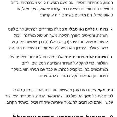
הנגוע, במהירות יחסית, ועם מעט תופעות לוואי מערכתיות. לרוב
תמצאו בהם חומרים פעילים כמו קלוטרימאזול, מיקונאזול, או
טיאוקונאזול. הם מגיעים בשתי צורות עיקריות:
נרות וגינליים (או טבליות):
אלה מוחדרים לנרתיק, לרוב לפני
השינה, וממיסים לאורך הלילה. משך הטיפול משתנה, ויכול
להיות מטיפול חד-פעמי (כן, יש כאלה!), דרך שלושה ימים, ועד
לשבוע שלם. היתרון הוא הפעולה הממוקדת והיעילות הגבוהה.
משחות אנטי-פטרייתיות:
אלה מיועדות למריחה חיצונית על
הוולווה, כדי להקל על הגירוד והצריבה המציקים. לרוב
משתמשים בהן במקביל לנרות, או לבד אם הגירוי הוא בעיקר
חיצוני. הן מביאות הקלה מהירה לתסמינים.
טיפ מקצועי:
גם אם אתן מרגישות טוב יותר אחרי יומיים,
חובה
לסיים את כל משך הטיפול כפי שהרופא/ה הנחה. הפטרייה היא יצור
עקשן, ואתם לא רוצים להשאיר שאריות שיחזרו ויציקו בעתיד הקרוב.