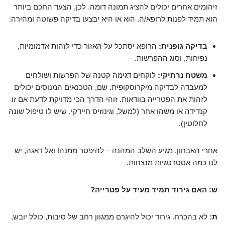
זיהומים אחרים יכולים להציג תמונה דומה. לכן, הצעד החכם ביותר
הוא תמיד לפנות לרופא/ה. הוא או היא יבצעו בדיקה פשוטה ומהירה:
בדיקה גופנית:
הרופא יסתכל על האזור כדי לזהות אדמומיות,
נפיחות, וסוג ההפרשות.
משטח נרתיקי:
לוקחים דגימה קטנה של הפרשות ושולחים
למעבדה לבדיקה מיקרוסקופית. שם, הטכנאים המנוסים יכולים
לזהות את הפטרייה בוודאות. זוהי הדרך הכי מדויקת לדעת אם זו
קנדידה או משהו אחר (למשל, וגינוזיס חיידקי, שיש לו טיפול שונה
לחלוטין).
אחרי האבחון, מגיע השלב המהנה – להיפטר ממנה! ואל דאגה, יש
לנו כמה אסטרטגיות מנצחות.
ש: האם גירוד תמיד מעיד על פטרייה?
ת:
לא בהכרח. גירוד יכול להיגרם ממגוון רחב של סיבות, כולל יובש,