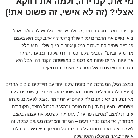
מי את, קנדידה, ולמה את דווקא
אצלי? (זה לא אישי, זה פשוט את!)
קנדידה. השם הלטיני הזה, שכולנו שונאים ללחוש לרופא/ה. אבל
בואו נשים את הדברים על השולחן:
קנדידה אלביקנס
היא בעצם
פטרייה שחיה לה בשלום במגוון אזורים בגוף שלנו. היא חלק
מה"מיקרוביום" הטבעי שלנו, כמו דיירת שקטה וצנועה. יש לה
אחייניות ואחים פחות מפורסמים במשפחת הקנדידה, אבל היא
הכוכבת האמיתית של תסריטי האימה הנרתיקיים.
במצב רגיל, המערכת החיסונית שלנו, יחד עם חיידקים טובים אחרים
(בעיקר לקטובצילים, שהם כמו שומרי ראש צמודים), שומרים עליה
מאוזנת. הם לא נותנים לה להתפרע יותר מדי. אבל לפעמים, משהו
משתבש. האיזון העדין הזה מופר. וברגע שהגבול נחצה, הקנדידה
עוברת למצב "מסיבה פרועה", מתחילה לשכפל את עצמה בקצב
מסחרר, ואז אתם כבר יודעים – הגירוד והצריבה מגיעים לבקר. זה
לא שהיא פתאום נחתה עליכם מהחלל החיצון; היא פשוט קיבלה
אישור יציאה מהכלא הקטן שלה.