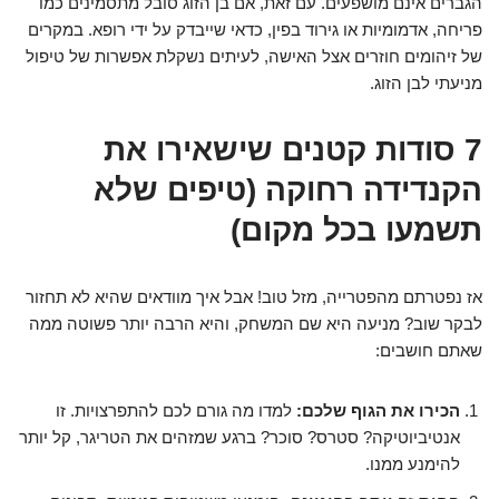
הגברים אינם מושפעים. עם זאת, אם בן הזוג סובל מתסמינים כמו
פריחה, אדמומיות או גירוד בפין, כדאי שייבדק על ידי רופא. במקרים
של זיהומים חוזרים אצל האישה, לעיתים נשקלת אפשרות של טיפול
מניעתי לבן הזוג.
7 סודות קטנים שישאירו את
הקנדידה רחוקה (טיפים שלא
תשמעו בכל מקום)
אז נפטרתם מהפטרייה, מזל טוב! אבל איך מוודאים שהיא לא תחזור
לבקר שוב? מניעה היא שם המשחק, והיא הרבה יותר פשוטה ממה
שאתם חושבים:
הכירו את הגוף שלכם:
למדו מה גורם לכם להתפרצויות. זו
אנטיביוטיקה? סטרס? סוכר? ברגע שמזהים את הטריגר, קל יותר
להימנע ממנו.