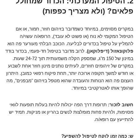
2. הטיפול המערכתי: הכדור שמחולל
פלאים? (ולא מצריך כפפות)
במקרים מסוימים, במיוחד כשמדובר בזיהום חוזר, חמור, או אם
הטיפול המקומי לא נוח (או פשוט לא עובד), הרופא/ה עשוי/ה
להמליץ על טיפול בכדורים לבליעה. הכוכב הבלתי מעורער פה הוא
פלוקונאזול (דיפלוקאן)
. לרוב מדובר בטיפול חד-פעמי, בכדור בודד
במינון של 150 מ"ג, שמספק הקלה משמעותית תוך 24-72 שעות.
במקרים של זיהומים חוזרים, לעיתים נותנים מינון חוזר אחת לשבוע
או חודש למשך תקופה ארוכה יותר, תחת פיקוח רפואי כמובן. היתרון
העצום פה הוא הנוחות והעובדה שהוא מטפל בזיהום "מבפנים", מה
שהופך אותו לאטרקטיבי במיוחד.
חשוב לזכור:
תרופות דרך הפה יכולות להיות בעלות תופעות לוואי
מסוימות, ולהיות פחות מומלצות לנשים בהריון או מניקות. תמיד יש
להתייעץ עם רופא/ה.
ש: כמה זמן לוקח לטיפול להשפיע?