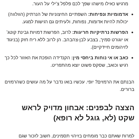
מרגיש כאילו מישהו שפך לכם פלפל צ'ילי על העור.
אדמומיות ונפיחות:
השפתיים החיצוניות של הנרתיק (הוולווה)
יכולות להיות אדומות, נפוחות, ולעיתים גם רגישות למגע.
הפרשות נרתיקיות חריגות:
לרוב, הפרשות דמויות גבינת קוטג'
או יוגורט סמיך, בצבע לבן-צהבהב. הן לרוב ללא ריח חזק (בניגוד
לזיהומים חיידקיים).
כאב או אי נוחות ביחסי מין:
הקנדידה הופכת את האזור לכל כך
רגיש וכואב, שסקס פשוט יוצא מהתפריט.
הבנתם את הרמזים? יופי. עכשיו בואו נדבר על מה עושים כשהרמזים
ברורים.
הצצה לבפנים: אבחון מדויק לראש
שקט (לא, גוגל לא רופא)
למרות שאתם כבר מומחים בזיהוי תסמינים, חשוב לזכור שגם