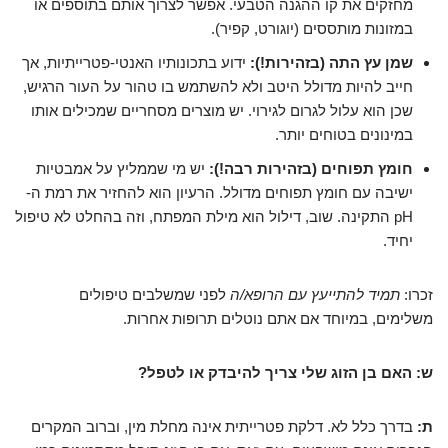
מחזקים את קו ההגנה הטבעי. אפשר לצרוך אותם בתוספים או
במזונות מותססים (יוגורט, קפיר).
שמן עץ התה (בזהירות!):
ידוע בתכונותיו האנטי-פטרייתיות, אך
חייב להיות מדולל היטב ולא להשתמש בו טהור על העור הרגיש,
שכן הוא עלול לגרום לגירוי. יש מוצרים מסחריים שמכילים אותו
במינונים בטוחים יותר.
חומץ תפוחים (בזהירות רבה!):
יש מי שממליץ על אמבטיות
ישיבה עם חומץ תפוחים מדולל. הרעיון הוא להחזיר את רמת ה-
pH התקינה. שוב, דילול הוא מילת המפתח, וזה בהחלט לא טיפול
יחיד.
זכרו:
תמיד להתייעץ עם הרופא/ה
לפני שמשלבים טיפולים
משלימים, במיוחד אם אתם נוטלים תרופות אחרות.
ש: האם בן הזוג שלי צריך להיבדק או לטפל?
ת:
בדרך כלל לא. דלקת פטרייתית אינה מחלת מין, וברוב המקרים