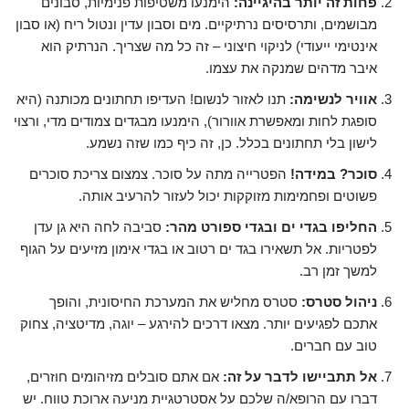
פחות זה יותר בהיגיינה:
הימנעו משטיפות פנימיות, סבונים
מבושמים, ותרסיסים נרתיקיים. מים וסבון עדין ונטול ריח (או סבון
אינטימי ייעודי) לניקוי חיצוני – זה כל מה שצריך. הנרתיק הוא
איבר מדהים שמנקה את עצמו.
אוויר לנשימה:
תנו לאזור לנשום! העדיפו תחתונים מכותנה (היא
סופגת לחות ומאפשרת אוורור), הימנעו מבגדים צמודים מדי, ורצוי
לישון בלי תחתונים בכלל. כן, זה כיף כמו שזה נשמע.
סוכר? במידה!
הפטרייה מתה על סוכר. צמצום צריכת סוכרים
פשוטים ופחמימות מזוקקות יכול לעזור להרעיב אותה.
החליפו בגדי ים ובגדי ספורט מהר:
סביבה לחה היא גן עדן
לפטריות. אל תשאירו בגד ים רטוב או בגדי אימון מזיעים על הגוף
למשך זמן רב.
ניהול סטרס:
סטרס מחליש את המערכת החיסונית, והופך
אתכם לפגיעים יותר. מצאו דרכים להירגע – יוגה, מדיטציה, צחוק
טוב עם חברים.
אל תתביישו לדבר על זה:
אם אתם סובלים מזיהומים חוזרים,
דברו עם הרופא/ה שלכם על אסטרטגיית מניעה ארוכת טווח. יש