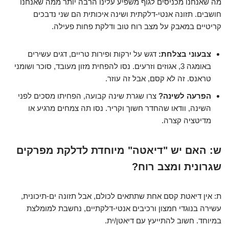
מה שאנחנו מכניסים לגוף משפיע עלינו הרבה יותר ממה שאנחנו
חושבים. תזונה אנטי-דלקתית ושינה איכותית הם שני נדבכים
קריטיים במאבק על מצב רוח טוב ודלקת פחות פעילה.
צבעוני בצלחת:
דגש על ירקות ופירות טריים, דגים עשירים
באומגה 3, אגוזים וזרעים. נסו להפחית מזון מעובד, סוכר ושומני
טראנס. זה לא קסם, אבל זה עוזר.
הפרעה לשינה?
צרו שגרת שינה קבועה, הפחיתו מסכים לפני
השינה, וודאו שהחדר חשוך וקריר. נסו תה צמחים מרגיע או
מדיטציה קצרה.
ש: האם יש "דיאטה" מיוחדת לדלקת מפרקים
שגרונית ומצב רוח?
ת: אין דיאטת קסם אחת שתתאים לכולם, אבל תזונה ים-תיכונית,
עשירה בנוגדי חמצון ורכיבים אנטי-דלקתיים, נחשבת למומלצת
במיוחד. חשוב להתייעץ עם דיאטן/ית.