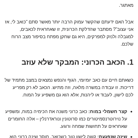
מאתגר.
אבל האם ידעתם שהקשר עמוק הרבה יותר מאשר סתם "כואב לי, אז
אני עצוב"? מסתבר שהדלקת הכרונית, זו שאחראית לכאבים,
למגבלה ולנזק למפרקים, היא גם שחקן מפתח בסיפור מצב הרוח
שלכם.
1. הכאב הכרוני: המבקר שלא עוזב
כשאתם חיים עם כאב יומיומי, הגוף והנפש נמצאים במצב מתמיד של
דריכות. זו עבודה במשרה מלאה, וזה מתיש. הכאב לא רק מפריע
לכם לישון, לעבוד או ליהנות, אלא הוא גם משפיע על המוח.
קצר חשמלי במוח:
כאב כרוני משנה את הכימיה במוח, ומשפיע
על נוירוטרנסמיטורים כמו סרוטונין ונוראדרנלין – אלה החומרים
שאחראים על תחושות שמחה ורוגע.
שינה שנפגעת:
קשה לישון טוב כשכואב. חוסר שינה כרוני הוא