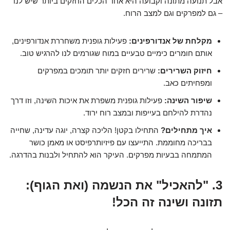
אבל תנועה מתונה וקבועה היא אחד הכלים החזקים ביותר שיש לנו
– גם למפרקים וגם למצב הרוח.
מקלחת של אנדורפינים:
פעילות גופנית משחררת אנדורפינים,
אותם חומרים כימיים טבעיים במוח שגורמים לנו להרגיש טוב.
חיזוק השרירים:
שרירים חזקים יותר תומכים במפרקים
ומפחיתים כאב.
שיפור השינה:
פעילות גופנית משפרת את איכות השינה, וזו דרך
נהדרת להילחם בעייפות ובמצב רוח ירוד.
איך מתחילים?
התחילו בקטן! הליכה קצרה, יוגה עדינה, שחייה
בבריכה מחוממת. התייעצו עם פיזיותרפיסט או מאמן כושר
המתמחה בבעיות מפרקים. העיקר הוא להתחיל ולבנות בהדרגה.
3. "להאכיל" את הנשמה (ואת הגוף):
תזונה ושינה זה הכל!