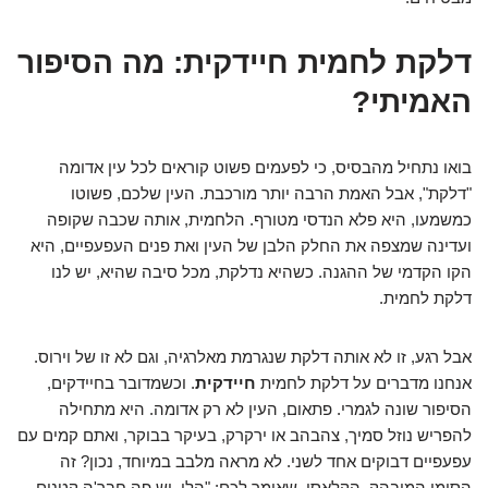
דלקת לחמית חיידקית: מה הסיפור
האמיתי?
בואו נתחיל מהבסיס, כי לפעמים פשוט קוראים לכל עין אדומה
"דלקת", אבל האמת הרבה יותר מורכבת. העין שלכם, פשוטו
כמשמעו, היא פלא הנדסי מטורף. הלחמית, אותה שכבה שקופה
ועדינה שמצפה את החלק הלבן של העין ואת פנים העפעפיים, היא
הקו הקדמי של ההגנה. כשהיא נדלקת, מכל סיבה שהיא, יש לנו
דלקת לחמית.
אבל רגע, זו לא אותה דלקת שנגרמת מאלרגיה, וגם לא זו של וירוס.
אנחנו מדברים על דלקת לחמית
חיידקית
. וכשמדובר בחיידקים,
הסיפור שונה לגמרי. פתאום, העין לא רק אדומה. היא מתחילה
להפריש נוזל סמיך, צהבהב או ירקרק, בעיקר בבוקר, ואתם קמים עם
עפעפיים דבוקים אחד לשני. לא מראה מלבב במיוחד, נכון? זה
הסימן המובהק, הקלאסי, שאומר לכם: "הלו, יש פה חבר'ה קטנים