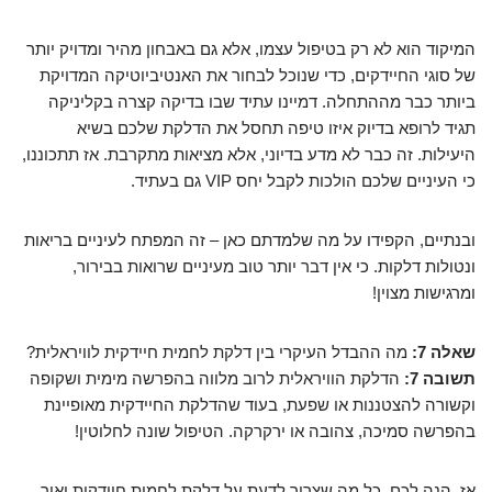
המיקוד הוא לא רק בטיפול עצמו, אלא גם באבחון מהיר ומדויק יותר
של סוגי החיידקים, כדי שנוכל לבחור את האנטיביוטיקה המדויקת
ביותר כבר מההתחלה. דמיינו עתיד שבו בדיקה קצרה בקליניקה
תגיד לרופא בדיוק איזו טיפה תחסל את הדלקת שלכם בשיא
היעילות. זה כבר לא מדע בדיוני, אלא מציאות מתקרבת. אז תתכוננו,
כי העיניים שלכם הולכות לקבל יחס VIP גם בעתיד.
ובנתיים, הקפידו על מה שלמדתם כאן – זה המפתח לעיניים בריאות
ונטולות דלקות. כי אין דבר יותר טוב מעיניים שרואות בבירור,
ומרגישות מצוין!
שאלה 7:
מה ההבדל העיקרי בין דלקת לחמית חיידקית לוויראלית?
תשובה 7:
הדלקת הוויראלית לרוב מלווה בהפרשה מימית ושקופה
וקשורה להצטננות או שפעת, בעוד שהדלקת החיידקית מאופיינת
בהפרשה סמיכה, צהובה או ירקרקה. הטיפול שונה לחלוטין!
אז, הנה לכם. כל מה שצריך לדעת על דלקת לחמית חיידקית ואיך