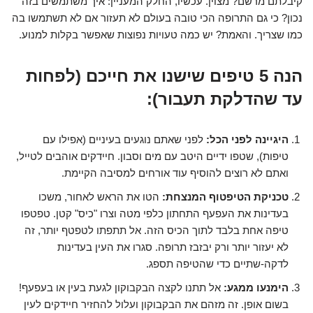
קיבלתם מרשם? מצוין. עכשיו, החלק המעניין: איך משתמשים בזה
נכון? כי גם התרופה הכי טובה בעולם לא תעזור אם לא תשתמשו בה
כמו שצריך. והאמת? יש כמה טעויות נפוצות שאפשר בקלות למנוע.
הנה 5 טיפים שישנו את חייכם (לפחות
עד שהדלקת תעבור):
היגיינה לפני הכל:
לפני שאתם נוגעים בעיניים (אפילו עם
טיפות), שטפו ידיים היטב עם מים וסבון. חיידקים אוהבים לטייל,
ואתם לא רוצים להוסיף עוד אורחים למסיבה הקיימת.
טכניקת הטיפטוף המנצחת:
הטו את הראש לאחור, משכו
בעדינות את העפעף התחתון כלפי מטה וצרו "כיס" קטן. טפטפו
טיפה אחת בלבד לתוך הכיס הזה. אל תתפתו לטפטף יותר, זה
לא יעזור יותר ורק יבזבז תרופה. סגרו את העין בעדינות
לדקה-שתיים כדי שהטיפה תספג.
הימנעו ממגע:
אל תתנו לקצה הבקבוקון לגעת בעין או בעפעף!
בשום אופן. זה מזהם את הבקבוקון ועלול להחזיר חיידקים לעין