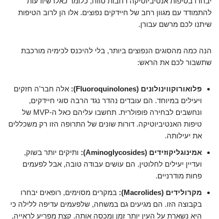
יבחרו בטיפות אנטיביוטיקה רחבות טווח, כלומר כאלו שיודעות
להתמודד עם מגוון רחב של חיידקים נפוצים. אלו הן לרוב הטיפות
שיתנו לכם מרשם עבורן.
הנה כמה מהסוגים הנפוצים ביותר, בלי להיכנס לכימיה מורכבת
שתשבור לכם את הראש:
פלואורוקווינולונים (Fluoroquinolones):
אלה חבר'ה חזקים
ויעילים במיוחד. הם עובדים נהדר נגד הרבה סוגי חיידקים,
ונחשבים לבחירה פופולרית. תחשבו עליהם כאל ה-MVP של
טיפות האנטיביוטיקה. דורות שונים של התרופה הזו רק משכללים
את יעילותה.
אמינוגליקוזידים (Aminoglycosides):
ותיקים יותר בשוק,
ועדיין יעילים לחלוטין. הם עושים עבודה טובה, אבל לפעמים
פחות מודרניים.
מקרולידים (Macrolides):
במקרים מסוימים, רופאים יבחרו
בקבוצה הזו. הם מגיעים גם במשחה, שלפעמים עדיפה ללילה כי
היא נשארת על העין יותר זמן ומכסה אותה. קצת מפריע לראייה,