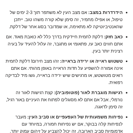
הידרדרות במצב:
אם מצב העין לא משתפר תוך 2-3 ימים של
טיפול, או אפילו מחמיר, זה סימן שלא קורה משהו טוב. ייתכן
שהאנטיביוטיקה לא מתאימה, או שמדובר בסוג אחר של דלקת.
כאב חזק:
דלקת לחמית חיידקית בדרך כלל לא כואבת מאוד. אם
אתם חווים כאב עז, פתאומי או מתגבר, זה עלול להעיד על בעיה
רצינית יותר בעין.
טשטוש ראייה או ירידה בראייה:
זהו מצב חירום! דלקת לחמית
אינה אמורה להשפיע על חדות הראייה באופן מהותי. אם אתם
רואים מטושטש, או מרגישים שיש ירידה בראייה, גשו מיד לבדיקה
רפואית.
רגישות מוגברת לאור (פוטופוביה):
קצת רגישות לאור זה
נורמלי, אבל אם אתם לא מסוגלים לפתוח את העיניים באור רגיל,
זה סימן לדאגה.
נפיחות משמעותית של העפעפיים או סביב העין:
מעבר
לנפיחות קלה בבוקר, אם יש נפיחות חמורה, במיוחד עם
אדמומיות סביב הארובה, זה יכול להצביע על זיהום עמוק יותר.