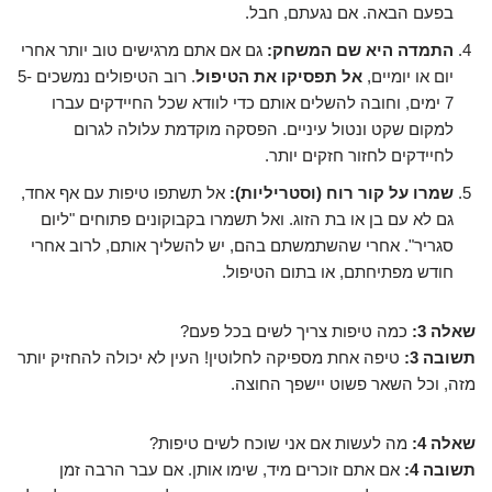
בפעם הבאה. אם נגעתם, חבל.
התמדה היא שם המשחק:
גם אם אתם מרגישים טוב יותר אחרי
יום או יומיים,
אל תפסיקו את הטיפול
. רוב הטיפולים נמשכים 5-
7 ימים, וחובה להשלים אותם כדי לוודא שכל החיידקים עברו
למקום שקט ונטול עיניים. הפסקה מוקדמת עלולה לגרום
לחיידקים לחזור חזקים יותר.
שמרו על קור רוח (וסטריליות):
אל תשתפו טיפות עם אף אחד,
גם לא עם בן או בת הזוג. ואל תשמרו בקבוקונים פתוחים "ליום
סגריר". אחרי שהשתמשתם בהם, יש להשליך אותם, לרוב אחרי
חודש מפתיחתם, או בתום הטיפול.
שאלה 3:
כמה טיפות צריך לשים בכל פעם?
תשובה 3:
טיפה אחת מספיקה לחלוטין! העין לא יכולה להחזיק יותר
מזה, וכל השאר פשוט יישפך החוצה.
שאלה 4:
מה לעשות אם אני שוכח לשים טיפות?
תשובה 4:
אם אתם זוכרים מיד, שימו אותן. אם עבר הרבה זמן