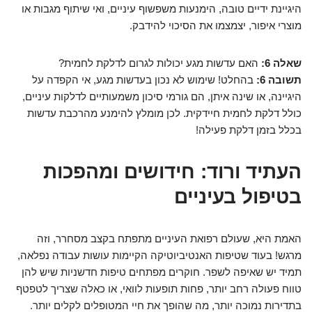
היגיינת ידיים טובה, הימנעות משפשוף עיניים, ואי שיתוף מגבות או
מוצרי איפור, יצמצמו את הסיכוי להידבק.
שאלה 6:
האם עדשות מגע יכולות לגרום לדלקת לחמית?
תשובה 6:
בהחלט! שימוש לא נכון בעדשות מגע, אי הקפדה על
היגיינה, או שינה איתן, הם גורמי סיכון משמעותיים לדלקות עיניים,
כולל דלקת לחמית חיידקית. לכן מומלץ להימנע מהרכבת עדשות
בכלל בזמן דלקת פעילה!
העתיד ורוד: חידושים ומהפכות
בטיפול בעיניים
האמת היא, שעולם רפואת העיניים מתפתח בקצב מסחרר, וזה
מרגש! בעוד שטיפות האנטיביוטיקה הקיימות עושות עבודה נפלאה,
תמיד יש שאיפה לשפר. חוקרים מפתחים טיפות חדשניות שיש להן
טווח פעולה רחב יותר, פחות תופעות לוואי, או כאלה שצריך לטפטף
בתדירות נמוכה יותר, מה שהופך את חיי המטופלים לקלים יותר.