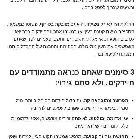
ורשעים שצריך לטפל בהם".
הדלקת הזו לא רק מציקה, היא גם מדבקת בטירוף. פשוטו כמשמעו,
מספיקה נגיעה קטנה בעין ואז במשהו אחר, והחיידקים כבר יצאו
לסיבוב הופעות. אז אל תהיו גיבורים, וחשבו פעמיים לפני שאתם
משפשפים את העין מול כולם. הבהירות וההבנה של ההבדלים הם
המפתח לטיפול נכון.
3 סימנים שאתם כנראה מתמודדים עם
חיידקים, ולא סתם גירוי:
הפרשה צהובה/ירוקה:
זה הדגל האדום הבוהק ביותר. נוזל
סמיך, בעיקר אחרי שינה, שגורם לעפעפיים להידבק.
עין אדומה ובולטת:
לא סתם ורידים מודגשים, אלא אדמומיות
כללית ונרחבת של הלחמית.
תחושת גוף זר קבועה:
מרגיש שמשהו תקוע בעין, למרות שאין