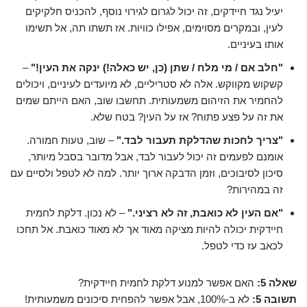
יעיל נגד חיידקים, זה יכול לגרום לגירוי נוסף, להכניס חלקיקים
לעין, ובמקרים מסוימים, אפילו כוויות. אז תשתו תה, אל תשימו
אותו בעיניים.
"חלב אם / מי מלח / שתן (כן, יש כאלה!) ינקה את העין!"
–
קשקוש מקווקש. אלה לא סטריליים, לא מיועדים לעיניים, ויכולים
להחמיר את הזיהום משמעותית. תחשבו שוב, האם הייתם שמים
את זה על פצע פתוח? אז על העין? בטח שלא.
"צריך לחכות שהדלקת תעבור לבד."
– שוב, טעות חמורה.
אומנם לפעמים זה יכול לעבור לבד, אבל מדובר בסבל מיותר,
סיכון לסיבוכים, וזמן הדבקה ארוך יותר. למה לא לטפל ולסיים עם
זה במהירות?
"אם העין לא כואבת, זה לא רציני."
– לא נכון. דלקת לחמית
חיידקית יכולה להיות מציקה מאוד אך לא מאוד כואבת. אל תחכו
לכאב עז כדי לטפל.
שאלה 5:
האם אפשר למנוע דלקת לחמית חיידקית?
תשובה 5:
לא ב-100%, אבל אפשר להפחית סיכונים משמעותית!