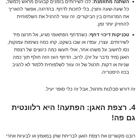
השתנה מתוזמנת:
לכו לשירותים בזמנים קבועים מראש (למשל,
כל שעה-שעה וחצי), בלי לחכות לדחף. בהדרגה, אפשר להאריך
את המרווחים בין הביקורים. זה עוזר להרגיל את השלפוחית
להחזיק יותר זמן.
טכניקות דיכוי דחף:
כשהדחף הפתאומי מגיע, אל תרוצו מיד
לשירותים. עצרו, עמדו או שבו בשקט, קחו כמה נשימות עמוקות,
נסו לחשוב על משהו אחר, אולי תעשו כמה כיווצים של רצפת
האגן (מיד נדבר על זה). לרוב, הדחף העז הזה חולף תוך כמה
שניות או דקות. תרגול של זה עוזר לשלפוחית ללמוד לא להגיב
בכזו היסטריה.
זה דורש סבלנות ותרגול, אבל זה כלי סופר יעיל.
4. רצפת האגן: הפתעה! היא רלוונטית
גם פה!
רובנו מקשרים את רצפת האגן לבריחת שתן במאמץ או לבעיות אחרי