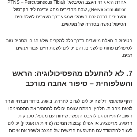
אחרת היא גירוי העצב הטיביאלי (PTNS – Percutaneous Tibial
Nerve Stimulation), שבה מחדירים מחט עדינה ליד הקרסול
ומעבירים דרכה זרם חשמלי שמגיע דרך העצבים לשלפוחית.
הטיפול נעשה בסדרה של מפגשים.
הטיפולים האלה מיועדים בדרך כלל למקרים שלא הגיבו מספיק טוב
לטיפולים פחות פולשניים, והם יכולים לשנות חיים עבור אנשים
רבים.
7. לא להתעלם מהפסיכולוגיה: הראש
והשלפוחית – סיפור אהבה מורכב
דחף פתאומי ודליפה יכולים לגרום לחרדה, בושה, בידוד חברתי ופחד
לצאת מהבית. הלחץ והמתח עצמם יכולים להחמיר את התסמינים!
חשוב להתייחס גם להיבט הנפשי. שיחות עם מטפל, טכניקות
הרפיה, מדיטציה, או אפילו קבוצות תמיכה (פיזיות או אונליין) יכולים
לעזור להתמודד עם ההשפעה הרגשית של המצב ולשפר את איכות