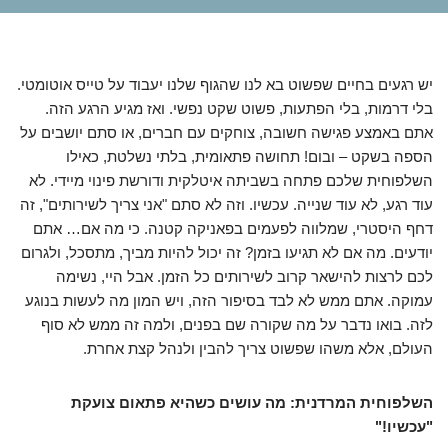
יש רגעים בחיים שפשוט בא לנו שהגוף שלנו יעבוד על טייס אוטומטי.
בלי דרמות, בלי הפתעות, פשוט שקט נפשי. ואז מגיע הרגע הזה.
אתם באמצע פגישה חשובה, צוחקים עם חברים, או סתם יושבים על
הספה בשקט – ובום! תחושה פתאומית, בלתי נשלטת, כאילו
השלפוחית שלכם פתחה בשביתה איטלקית ודורשת פינוי מיידי. לא
עוד רגע, לא עוד שנייה. עכשיו. וזה לא סתם "אני צריך לשירותים", זה
דחף היסטרי, שמלווה לפעמים בפאניקה קטנה. כי מה אם… אתם
יודעים. מה אם לא תגיעו בזמן? זה יכול להיות מביך, מתסכל, ולגרום
לכם לרצות להישאר קרוב לשירותים כל הזמן. אבל היי, נשימה
עמוקה. אתם ממש לא לבד בסיפור הזה, ויש המון מה לעשות בנוגע
לזה. בואו נדבר על מה שקורה שם בפנים, ולמה זה ממש לא סוף
העולם, אלא משהו שפשוט צריך להבין ולנהל קצת אחרת.
השלפוחית המרדנית: מה עושים כשהיא פתאום צועקת
"עכשיו!"