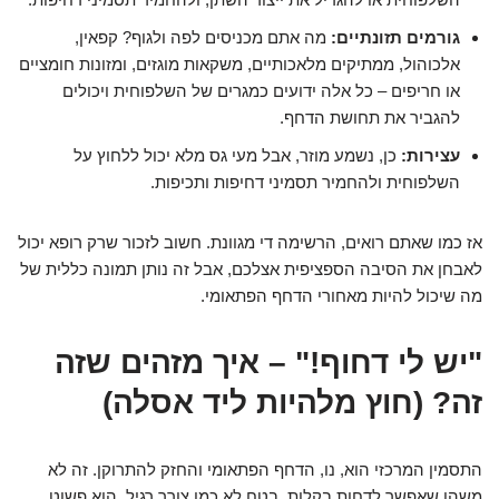
גורמים תזונתיים:
מה אתם מכניסים לפה ולגוף? קפאין,
אלכוהול, ממתיקים מלאכותיים, משקאות מוגזים, ומזונות חומציים
או חריפים – כל אלה ידועים כמגרים של השלפוחית ויכולים
להגביר את תחושת הדחף.
עצירות:
כן, נשמע מוזר, אבל מעי גס מלא יכול ללחוץ על
השלפוחית ולהחמיר תסמיני דחיפות ותכיפות.
אז כמו שאתם רואים, הרשימה די מגוונת. חשוב לזכור שרק רופא יכול
לאבחן את הסיבה הספציפית אצלכם, אבל זה נותן תמונה כללית של
מה שיכול להיות מאחורי הדחף הפתאומי.
"יש לי דחוף!" – איך מזהים שזה
זה? (חוץ מלהיות ליד אסלה)
התסמין המרכזי הוא, נו, הדחף הפתאומי והחזק להתרוקן. זה לא
משהו שאפשר לדחות בקלות, בטח לא כמו צורך רגיל. הוא פשוט