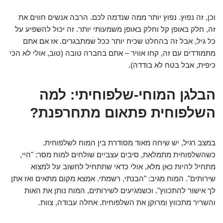
וכן, זה נפוץ. נפוץ יותר ממה שנדמה לכם. הרבה אנשים חווים את
זה, חלק באופן קל וחלק באופן משמעותי יותר. זה יכול להשפיע על
כל גיל, אבל זה בהחלט שכיח יותר ככל שמתבגרים. אז אם אתם
מתמודדים עם זה, קחו אוויר – אתם בחברה טובה (טוב, אולי לא הכי
כיפית, אבל בטח לא בודדה).
הבלגן המוחי-שלפוחיתי: למה
השלפוחית פתאום מתחרפנת?
במצב רגיל, יש שיחה מאוד מסודרת בין המוח לשלפוחית.
כשהשלפוחית מתמלאת, סיבים עצביים שולחים למוח מסר: "היי,
מתחיל להיות כאן מלא, אולי כדאי שתתחיל לחשוב על למצוא
שירותים". המוח מגיב: "הבנתי, רשמתי. אמצא מקום מתאים ואז אתן
לך אישור להתכווץ". וכשמגיעים לשירותים, המוח נותן את האות
והשריר מתכווץ ומרוקן את השלפוחית. אחלה עבודה, צוות.