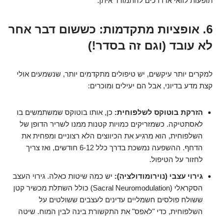
תופעות לוואי או דרכים להתמודד איתן.
6. אופציות מתקדמות: כששום דבר אחר
לא עובד (וגם זה בסדר!)
למקרים יותר עיקשים, יש טיפולים מתקדמים יותר, שנשמעים אולי
קצת מדע בדיוני, אבל הם יעילים ומוכרים:
הזרקת בוטוקס לשלפוחית:
כן, אותו בוטוקס שמשתמשים בו
לאסתטיקה. כשמזריקים כמויות קטנות ממנו לשריר הדופן של
השלפוחית, הוא מרגיע את הכיווצים הלא רצוניים ומפחית את
הדחף. ההשפעה נמשכת בדרך כלל 6-12 חודשים, ואז צריך
לחזור על הטיפול.
גירוי עצבי (נוירומודולציה):
יש כמה שיטות כאלה. גירוי העצב
הסקראלי (Sacral Neuromodulation) כולל השתלת מכשיר קטן
ששולח פולסים חשמליים עדינים לעצבים ששולטים על
השלפוחית, כדי "לאפס" את התקשורת בינה לבין המוח. שיטה