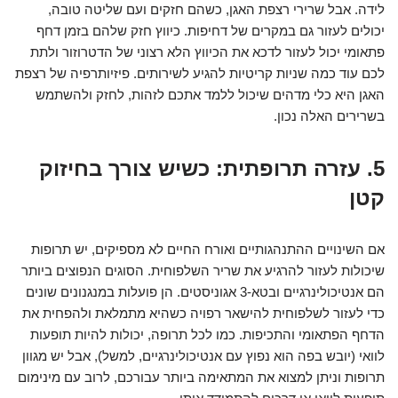
לידה. אבל שרירי רצפת האגן, כשהם חזקים ועם שליטה טובה,
יכולים לעזור גם במקרים של דחיפות. כיווץ חזק שלהם בזמן דחף
פתאומי יכול לעזור לדכא את הכיווץ הלא רצוני של הדטרוזור ולתת
לכם עוד כמה שניות קריטיות להגיע לשירותים. פיזיותרפיה של רצפת
האגן היא כלי מדהים שיכול ללמד אתכם לזהות, לחזק ולהשתמש
בשרירים האלה נכון.
5. עזרה תרופתית: כשיש צורך בחיזוק
קטן
אם השינויים ההתנהגותיים ואורח החיים לא מספיקים, יש תרופות
שיכולות לעזור להרגיע את שריר השלפוחית. הסוגים הנפוצים ביותר
הם אנטיכולינרגיים ובטא-3 אגוניסטים. הן פועלות במנגנונים שונים
כדי לעזור לשלפוחית להישאר רפויה כשהיא מתמלאת ולהפחית את
הדחף הפתאומי והתכיפות. כמו לכל תרופה, יכולות להיות תופעות
לוואי (יובש בפה הוא נפוץ עם אנטיכולינרגיים, למשל), אבל יש מגוון
תרופות וניתן למצוא את המתאימה ביותר עבורכם, לרוב עם מינימום