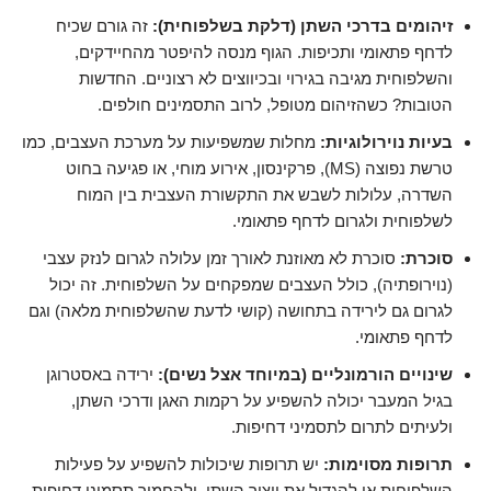
זיהומים בדרכי השתן (דלקת בשלפוחית):
זה גורם שכיח
לדחף פתאומי ותכיפות. הגוף מנסה להיפטר מהחיידקים,
והשלפוחית מגיבה בגירוי ובכיווצים לא רצוניים. החדשות
הטובות? כשהזיהום מטופל, לרוב התסמינים חולפים.
בעיות נוירולוגיות:
מחלות שמשפיעות על מערכת העצבים, כמו
טרשת נפוצה (MS), פרקינסון, אירוע מוחי, או פגיעה בחוט
השדרה, עלולות לשבש את התקשורת העצבית בין המוח
לשלפוחית ולגרום לדחף פתאומי.
סוכרת:
סוכרת לא מאוזנת לאורך זמן עלולה לגרום לנזק עצבי
(נוירופתיה), כולל העצבים שמפקחים על השלפוחית. זה יכול
לגרום גם לירידה בתחושה (קושי לדעת שהשלפוחית מלאה) וגם
לדחף פתאומי.
שינויים הורמונליים (במיוחד אצל נשים):
ירידה באסטרוגן
בגיל המעבר יכולה להשפיע על רקמות האגן ודרכי השתן,
ולעיתים לתרום לתסמיני דחיפות.
תרופות מסוימות:
יש תרופות שיכולות להשפיע על פעילות
השלפוחית או להגדיל את ייצור השתן, ולהחמיר תסמיני דחיפות.