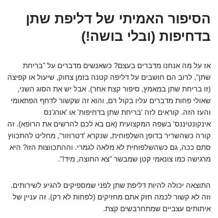
הסיפור האמיתי של דליפת שתן
בדחיפות (ובלי בושה!)
אז על מה אנחנו מדברים בעצם? כשאנשים מדברים על "בריחת
שתן", לרוב הם חושבים על דליפה קטנה בזמן צחוק, שיעול או קפיצה
(זו בריחת שתן במאמץ, סיפור קצת אחר). אבל יש את הסוג השני,
שאולי פחות מדברים עליו בקול רם, והוא זה שקשור לדחף הפתאומי
והעז הזה. קוראים לזה 'בריחת שתן בדחיפות' או 'אורג'נס
אינקונטיננס' בשפה המקצועית (אם בא לכם להרשים את הרופא). זה
קורה כשהשריר בדופן השלפוחית, שנקרא 'דטרוזור', מחליט להתכווץ
סתם ככה, גם כשהשלפוחית לא מלאה לגמרי. וההתכווצות הזו? היא
מרגישה כמו צונאמי קטן שמבשר "צא החוצה, מיד!".
התוצאה יכולה להיות דליפת שתן לפני שמספיקים להגיע לשירותים.
וזה לא קשור לכמה חזק אתם מחזיקים (לפחות לא רק). זה עניין של
איתותים עצביים שמתחרבשים קצת.