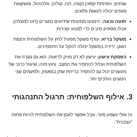
שותים: הפחתת קפאין (קפה, תה, קולה), אלכוהול, ומשקאות
מוגזים יכולה לעשות פלאים.
תזונה נכונה:
הימנעו ממזונות שידועים כמגרים (ראו למעלה).
אכלו מספיק סיבים כדי למנוע עצירות.
משקל בריא:
עודף משקל מפעיל לחץ על השלפוחית ורצפת
האגן. ירידה במשקל יכולה להקל על התסמינים.
הפסקת עישון:
עישון לא רק מזיק לריאות, הוא גם מגרֶה את
השלפוחית ועלול להחמיר את המצב. וחוץ מזה, שיעול כרוני של
מעשנים יכול גם להחמיר בריחת שתן במאמץ, ולפעמים שני
הסוגים הולכים יחד.
3. אילוף השלפוחית: תרגול התנהגותי
זה אולי נשמע מוזר, אבל אפשר לאמן את השלפוחית להיות פחות
"עצבנית".