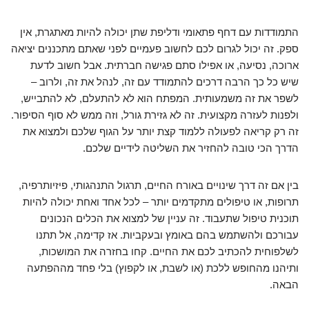
התמודדות עם דחף פתאומי ודליפת שתן יכולה להיות מאתגרת, אין
ספק. זה יכול לגרום לכם לחשוב פעמיים לפני שאתם מתכננים יציאה
ארוכה, נסיעה, או אפילו סתם פגישה חברתית. אבל חשוב לדעת
שיש כל כך הרבה דרכים להתמודד עם זה, לנהל את זה, ולרוב –
לשפר את זה משמעותית. המפתח הוא לא להתעלם, לא להתבייש,
ולפנות לעזרה מקצועית. זה לא גזירת גורל, וזה ממש לא סוף הסיפור.
זה רק קריאה לפעולה ללמוד קצת יותר על הגוף שלכם ולמצוא את
הדרך הכי טובה להחזיר את השליטה לידיים שלכם.
בין אם זה דרך שינויים באורח החיים, תרגול התנהגותי, פיזיותרפיה,
תרופות, או טיפולים מתקדמים יותר – לכל אחד ואחת יכולה להיות
תוכנית טיפול שתעבוד. זה עניין של למצוא את הכלים הנכונים
עבורכם ולהשתמש בהם באומץ ובעקביות. אז קדימה, אל תתנו
לשלפוחית להכתיב לכם את החיים. קחו בחזרה את המושכות,
ותיהנו מהחופש ללכת (או לשבת, או לקפוץ) בלי פחד מההפתעה
הבאה.