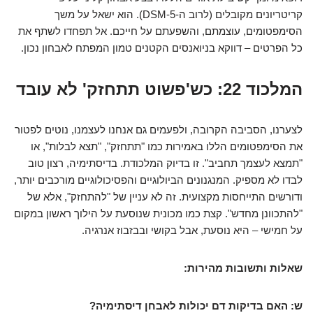
קריטריונים מקובלים (לרוב ה-DSM-5). הוא ישאל על משך
הסימפטומים, עוצמתם, והשפעתם על חייכם. אל תפחדו לשתף את
כל הפרטים – דווקא בניואנסים הקטנים טמון המפתח לאבחון נכון.
המלכוד 22: כש'פשוט תתחזק' לא עובד
לצערנו, הסביבה הקרובה, ולפעמים גם אנחנו לעצמנו, נוטים לפטור
את הסימפטומים הללו באמירות כמו "תתחזק", "תצא לבלות", או
"תמצא לעצמך תחביב". זו בדיוק המלכודת. בדיסתימיה, רצון טוב
לבדו לא מספיק. המנגנונים הביולוגיים והפסיכולוגיים מורכבים יותר,
ודורשים התייחסות מקצועית. זה לא עניין של "להתחזק", אלא של
"להתכוונן מחדש". קצת כמו מכונית שנוסעת על הילוך ראשון במקום
על חמישי – היא נוסעת, אבל בקושי ובבזבוז אנרגיה.
שאלות ותשובות מהירות:
ש: האם בדיקות דם יכולות לאבחן דיסתימיה?