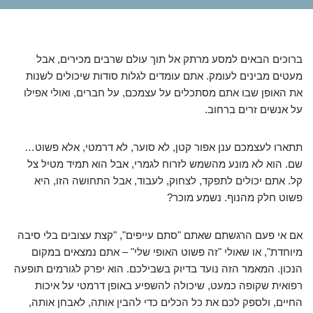
ברוכים הבאים למסע מרתק אל תוך עולם שרבים מכירים, אבל
מעטים מבינים לעומק. אתם עומדים לגלות סודות שיכולים לשנות
את האופן שבו אתם מסתכלים על עצמכם, על חברים, ואולי אפילו
על אנשים זרים ברחוב.
תתארו לעצמכם ענן אפור קטן, לא סוער, לא דרמטי, אלא פשוט…
שם. הוא לא מונע מהשמש לזרוח לגמרי, אבל הוא תמיד מטיל צל
קל. אתם יכולים לתפקד, לצחוק, לעבוד, אבל התחושה הזו, היא
פשוט חלק מהנוף. נשמע מוכר?
אם אי פעם הרגשתם שאתם "סתם עייפים", "קצת עצובים בלי סיבה
מיוחדת", או שאולי "זה פשוט האופי שלי" – אתם נמצאים במקום
הנכון. המאמר הזה נועד בדיוק בשבילכם. הוא יפרק לגורמים תופעה
רפואית שקופה כמעט, שיכולה להשפיע באופן דרמטי על איכות
החיים, ולספק לכם את כל הכלים כדי להבין אותה, לאבחן אותה,