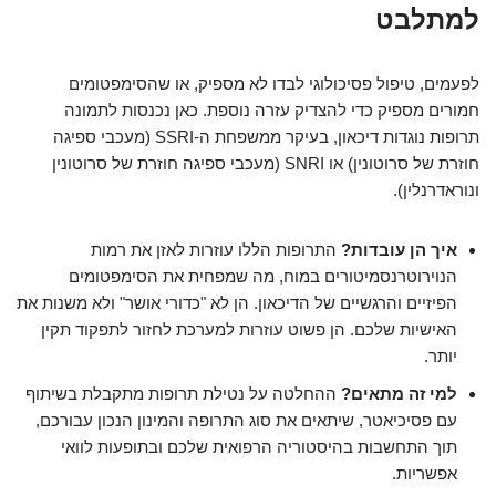
למתלבט
לפעמים, טיפול פסיכולוגי לבדו לא מספיק, או שהסימפטומים
חמורים מספיק כדי להצדיק עזרה נוספת. כאן נכנסות לתמונה
תרופות נוגדות דיכאון, בעיקר ממשפחת ה-SSRI (מעכבי ספיגה
חוזרת של סרוטונין) או SNRI (מעכבי ספיגה חוזרת של סרוטונין
ונוראדרנלין).
איך הן עובדות?
התרופות הללו עוזרות לאזן את רמות
הנוירוטרנסמיטורים במוח, מה שמפחית את הסימפטומים
הפיזיים והרגשיים של הדיכאון. הן לא "כדורי אושר" ולא משנות את
האישיות שלכם. הן פשוט עוזרות למערכת לחזור לתפקוד תקין
יותר.
למי זה מתאים?
ההחלטה על נטילת תרופות מתקבלת בשיתוף
עם פסיכיאטר, שיתאים את סוג התרופה והמינון הנכון עבורכם,
תוך התחשבות בהיסטוריה הרפואית שלכם ובתופעות לוואי
אפשריות.