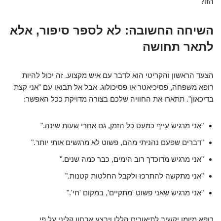
הזו?
השיחה החשובה: לא לספר סיפור, אלא
לתאר תחושה
הצעד הראשון והקריטי הוא לדבר עם איש מקצוע. זה יכול להיות
רופא משפחה, פסיכיאטר או פסיכולוג. אבל אל תבואו עם "אני קצת
בדיכאון". תתארו את החוויה שלכם בצורה מדויקת ככל האפשר:
"אני מרגיש עייף כמעט כל הזמן, גם אחרי שעות שינה."
"דברים שפעם נהניתי מהם, פשוט לא מרגשים אותי יותר."
"אני מרגיש מדוכדך רוב הימים, כבר כמה שנים."
"אני מתקשה להתרכז ולקבל החלטות קטנות."
"אני מרגיש שאני פשוט 'מתקיים', במקום 'חי'."
רופא מיומן יקשיב לתיאורים הללו ויבצע אבחון קליני על פי