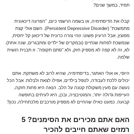
תמיד, במשך שנים?
קבלו את הדיסתימיה, או בשמה הרשמי כיום, "הפרעה דיכאונית
מתמשכת" (Persistent Depressive Disorder). השם אולי קצת
מפוצץ, אבל הרעיון פשוט: זוהי צורה כרונית של דיכאון קל יחסית,
שנמשכת לפחות שנתיים (ובמקרים של ילדים ומתבגרים, שנה אחת).
לא, זה לא קפה לא מספיק חזק, ולא "סתם תקופה". זו תבנית רגשית
שלמה.
היופי, או אולי האתגר, בדיסתימיה, שהיא לרוב לא משתקת. אתם
יכולים ללכת לעבודה, לטפל בילדים, אפילו לצאת ולבלות. אבל הכל
נעשה עם מעין משקולת קטנה על הלב. הנאה היא פחות חזקה,
העייפות גדולה יותר, והמוטיבציה, ובכן, היא לעיתים בחופשה
קבועה. כמעט כאילו שהחיים לא מספיק מורכבים מלכתחילה, נכון?
האם אתם מכירים את הסימנים? 5
רמזים שאתם חייבים להכיר