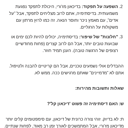
השפעה על תפקוד:
בדיכאון מז'ורי, היכולת לתפקד נפגעת
משמעותית. בדיסתימיה, אתם לרוב מצליחים לתפקד, אבל "על
אדים", עם מאמץ ניכר וחוסר הנאה. זה כמו לרוץ מרתון עם
משקולות על הרגליים.
"חלונות" של שיפור:
בדיסתימיה, יכולים להיות לכם ימים או
שבועות טובים יותר, אבל הם לרוב קצרים (פחות מחודשיים
רצופים של הרגשה טובה). הענן תמיד חוזר.
ההבדלים אולי נשמעים טכניים, אבל הם קריטיים להבנה ולטיפול.
אתם לא "מדמיינים" שאתם מרגישים ככה. ממש לא.
שאלות ותשובות מהירות:
ש: האם דיסתימיה זה פשוט 'דיכאון קל'?
ת: לא בדיוק. זוהי צורה כרונית של דיכאון, עם סימפטומים קלים יותר
מדיכאון מז'ורי, אבל המתמשכים לאורך זמן רב מאוד, לפחות שנתיים.