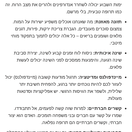
ימות השבוע יכולה לשחרר אנדורפינים ולהרים את מצב הרוח. זה
כמו תרופה טבעית, בלי מרשם.
תזונה מאוזנת:
מה שאנחנו אוכלים משפיע ישירות על המוח.
צמצום סוכרים מעובדים, הגברת צריכת ירקות, פירות, דגנים
מלאים ושומנים בריאים – כל אלה יכולים לתמוך בתפקוד מוחי
מיטבי.
שינה איכותית:
ניסוח לוח זמנים קבוע לשינה, יצירת סביבת
שינה רגועה, והימנעות ממסכים לפני השינה יכולים לעשות
פלאים.
מיינדפולנס ומדיטציה:
תרגול מודעות קשובה (מיינדפולנס) יכול
לעזור לכם להיות נוכחים יותר ברגע, להפחית חשיבת יתר
שלילית, ולשפר את הוויסות הרגשי. יש אפליקציות וסדנאות
מעולות.
קשרים חברתיים:
למרות שזה קשה לפעמים, אל תתבודדו.
שמרו על קשר עם חברים ובני משפחה תומכים. האדם הוא יצור
חברתי, וקשרים חברתיים הם תרופה נפלאה.