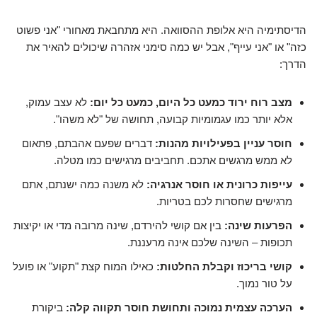
הדיסתימיה היא אלופת ההסוואה. היא מתחבאת מאחורי "אני פשוט
כזה" או "אני עייף", אבל יש כמה סימני אזהרה שיכולים להאיר את
הדרך:
מצב רוח ירוד כמעט כל היום, כמעט כל יום:
לא עצב עמוק,
אלא יותר כמו עגמומיות קבועה, תחושה של "לא משהו".
חוסר עניין בפעילויות מהנות:
דברים שפעם אהבתם, פתאום
לא ממש מרגשים אתכם. תחביבים מרגישים כמו מטלה.
עייפות כרונית או חוסר אנרגיה:
לא משנה כמה ישנתם, אתם
מרגישים שחסרות לכם בטריות.
הפרעות שינה:
בין אם קושי להירדם, שינה מרובה מדי או יקיצות
תכופות – השינה שלכם אינה מרעננת.
קושי בריכוז וקבלת החלטות:
כאילו המוח קצת "תקוע" או פועל
על טור נמוך.
הערכה עצמית נמוכה ותחושת חוסר תקווה קלה:
ביקורת