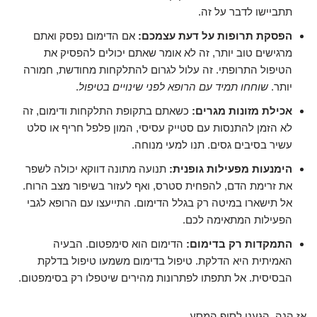
תתביישו לדבר על זה.
הפסקת תרופות על דעת עצמכם:
אם הדימום נפסק ואתם
מרגישים טוב יותר, זה לא אומר שאתם יכולים להפסיק את
הטיפול התרופתי. זה עלול לגרום להתלקחות מחודשת, חמורה
יותר.
שוחחו תמיד עם הרופא לפני שינויים בטיפול
.
אכילת מזונות מגרים:
כשאתם בתקופת התלקחות ודימום, זה
לא הזמן להתנסות עם סטייק עסיסי, המון פלפל חריף או סלט
עשיר בסיבים גסים. תנו למעי מנוחה.
הימנעות מפעילות גופנית:
תנועה מתונה דווקא יכולה לשפר
את זרימת הדם, להפחית סטרס, ואף לעזור בשיפור מצב הרוח.
אל תישארו במיטה רק בגלל הדימום. התייעצו עם הרופא לגבי
הפעילות המתאימה לכם.
התמקדות רק בדימום:
הדימום הוא סימפטום. הבעיה
האמיתית היא הדלקת. טיפול בדימום משמעו טיפול בדלקת
הבסיסית. אל תתפתו לפתרונות מהירים שיטפלו רק בסימפטום.
אז הנה, הגענו לסוף המסע.