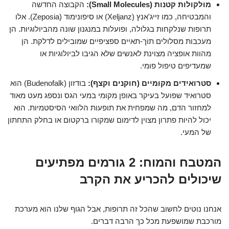
מולקולות קטנות (Small Molecules):
הקבוצה החדשה
והמבטיחה, כמו זייג'אנץ (Xeljanz) או סיפונימוד (Zeposia). אלו
תרופות שנלקחות בגלולה, ופועלות במנגנון שונה מהביולוגיות. הן
מעכבות מסלולים תוך-תאיים ספציפיים שמובילים לדלקת. הן
מהוות אופציה מצוינת לאנשים שלא הגיבו לביולוגיות או
שמעדיפים טיפול פומי.
סטרואידים מקומיים (חוקנים וקצף):
בודזון (Budenofalk) הוא
סטרואיד שפועל בעיקר באופן מקומי במעי הגס ונספג מעט מאוד
למחזור הדם, מה שמפחית את תופעות הלוואי הסיסטמיות. הוא
יכול להיות פתרון מצוין לדימום שמקורו ברקטום או בחלק התחתון
של המעי.
המטבח והמוח: 2 גורמים מפתיעים
שיכולים להכריע את הקרב
אנחנו נוטים לחשוב שהכל זה תרופות, אבל הגוף שלנו הוא מערכת
מורכבת שמושפעת מכל כך הרבה דברים.