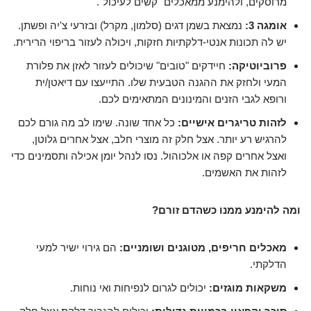
מרוסקים, ולהימנע ממאכלים "קשים לעיכול".
אומגה 3:
נמצאת בשמן דגים (סלמון, מקרל) ובזרעי צ'יה ופשתן.
יש לה תכונות אנטי-דלקתיות חזקות, ויכולה לעזור בריפוי הרירית.
פרוביוטיקה:
חיידקים "טובים" שיכולים לעזור לאזן את פלורת
המעי ולחזק את ההגנה הטבעית שלו. התייעצו עם דיאטן/ית
ורופא לגבי הזנים והמינונים המתאימים לכם.
לזהות טריגרים אישיים:
כל אחד שונה. שימו לב מה גורם לכם
להרגיש רע יותר. אצל חלק זה מוצרי חלב, אצל אחרים גלוטן,
ואצל אחרים קפה או אלכוהול. נסו לנהל יומן אכילה ותסמינים כדי
לזהות את האשמים.
ומה להימנע ממנו כשהדם זורם?
מאכלים חריפים, מטוגנים ושומניים:
הם גירוי ישיר למעי
הדלקתי.
משקאות מוגזים:
יכולים לגרום לנפיחות ואי נוחות.