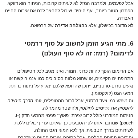
אבל לפעמים, ולמרבה המזל לא לעיתים קרובות, הניתוח הוא דווקא
הפתרון הטוב ביותר, ואף היחיד, שיכול להחזיר לכם את איכות החיים
האבודה.
לא מדובר בכישלון, אלא ב
הצלחה אדירה
של הרפואה.
6. מתי הגיע הזמן לחשוב על סוף דרמטי
לדימום? (רמז: זה לא סוף העולם)
אם הדימום הופך להיות כרוני, חמור, ואינו מגיב לכל הטיפולים
התרופתיים הקיימים, או שהוא מלווה בסיבוכים כמו אנמיה קשה או
נגעים טרום-סרטניים, ייתכן שהרופא שלכם ימליץ על ניתוח כריתת
המעי הגס (קולקטומי).
זה נשמע כמו צעד דרסטי, אבל לרוב המטופלים, זוהי
הדרך היחידה
להפסיק את הדימום לחלוטין
ולהיפטר מהמחלה.
הניתוח המודרני כולל לרוב יצירת "פאוץ'" פנימי מהמעי הדק (J-
pouch) שמחבר אותו לפי הטבעת, כך שאתם עדיין יכולים ללכת
לשירותים בדרך הטבעית, אך ללא המעי הגס החולה.
זה דורש תקופת החלמה, אבל בסופה, איכות החיים משתפרת