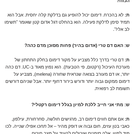
הכוח?
ת:
לא בהכרח. דימום יכול להופיע גם בדלקת קלה יחסית. אבל הוא
תמיד סימן לדלקת פעילה. הוא בהחלט דגל אדום קטן שאומר "תשימו
לב אלי!".
ש: האם דם טרי (אדום בהיר) פחות מסוכן מדם כהה?
ת:
דם טרי בדרך כלל מצביע על מקור דימום בחלק התחתון של
מערכת העיכול (רקטום, פי הטבעת). הוא נפוץ מאוד ב-UC. דם כהה
יותר, או דם מעורב בצואה שנראית שחורה (melena), מצביע על
דימום ממקום גבוה יותר ודורש בירור דחוף יותר. אבל שניהם דורשים
תשומת לב רפואית.
ש: מתי אני חייב ללכת למיון בגלל דימום רקטלי?
ת:
אם אתם חווים דימום רב, מרגישים חולשה, סחרחורת, עילפון,
כאבי בטן עזים, חום גבוה או דופק מהיר –
אל תחכו אפילו שנייה
. לכו
מיד למיון. אלה סימנים שיכולים להעיד על מצב חירום.