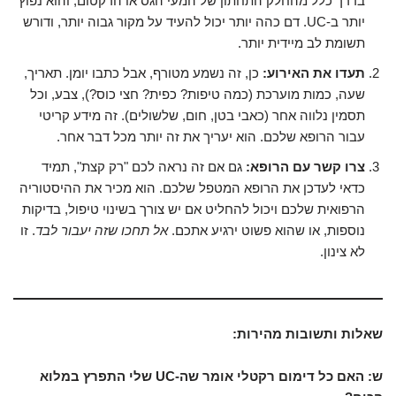
בדרך כלל מהחלק התחתון של המעי הגס או הרקטום, והוא נפוץ
יותר ב-UC. דם כהה יותר יכול להעיד על מקור גבוה יותר, ודורש
תשומת לב מיידית יותר.
תעדו את האירוע:
כן, זה נשמע מטורף, אבל כתבו יומן. תאריך,
שעה, כמות מוערכת (כמה טיפות? כפית? חצי כוס?), צבע, וכל
תסמין נלווה אחר (כאבי בטן, חום, שלשולים). זה מידע קריטי
עבור הרופא שלכם. הוא יעריך את זה יותר מכל דבר אחר.
צרו קשר עם הרופא:
גם אם זה נראה לכם "רק קצת", תמיד
כדאי לעדכן את הרופא המטפל שלכם. הוא מכיר את ההיסטוריה
הרפואית שלכם ויכול להחליט אם יש צורך בשינוי טיפול, בדיקות
נוספות, או שהוא פשוט ירגיע אתכם.
אל תחכו שזה יעבור לבד
. זו
לא צינון.
שאלות ותשובות מהירות:
ש: האם כל דימום רקטלי אומר שה-UC שלי התפרץ במלוא