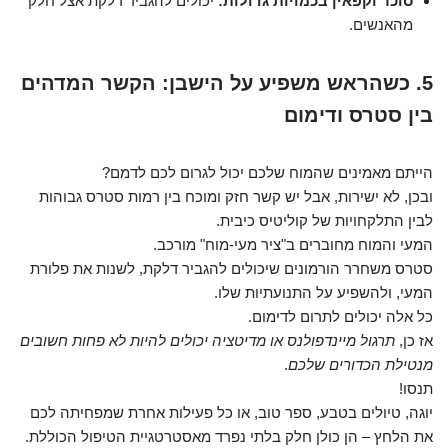
סוכר וקפאין בכמויות גדולות:
יכולים להגביר דלקת אצל חלק
מהאנשים.
5. כשהראש משפיע על הישבן: הקשר המדהים
בין סטרס ודימום
הייתם מאמינים שהמוח שלכם יכול לגרום לכם לדמם?
ובכן, לא ישירות, אבל יש קשר חזק ומוכח בין רמות סטרס גבוהות
לבין התלקחויות של קוליטיס כיבית.
המעי והמוח מחוברים ב"ציר מעי-מוח" מורכב.
סטרס משחרר הורמונים שיכולים להגביר דלקת, לשנות את פלורת
המעי, ולהשפיע על התנועתיות שלו.
כל אלה יכולים לתרום לדימום.
אז כן,
תרגול מיינדפולנס או מדיטציה יכולים להיות לא פחות חשובים
מנטילת הכדורים שלכם
.
תנסו!
יוגה, טיולים בטבע, ספר טוב, או כל פעילות אחרת שמפחיתה לכם
את הלחץ – הן כולן חלק בלתי נפרד מאסטרטגיית הטיפול הכוללת.