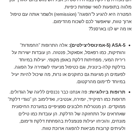
מלווה בתופעות לוואי שפחות כיפיות.
המטרה היא להגיע ל"הפוגה" (remission) ולשמר אותה עם טיפול
ארוך טווח, שיאפשר לכם לשכוח מהדימום.
אז מה יש לנו בארסנל?
5-ASA (5-אמינוסליצילטים):
אלה התרופות "החמודות"
והותיקות, כמו רפאסל, אסאקול, פנטזה. הן עובדות ישירות על
רירית המעי, מפחיתות דלקת באופן מקומי. יעילות במיוחד
בדלקת קלה-בינונית, וגם כטיפול מניעתי לשמירה על הפוגה.
לפעמים הן מגיעות גם כחוקנים או נרות, מה שיכול להיות יעיל
במיוחד לדימום מהרקטום.
תרופות ביולוגיות:
פה אנחנו כבר נכנסים לליגה של הגדולים.
תרופות כמו רמיקייד, יומירה, אנטיביו, ואדלימוב הן "נוגדי דלקת"
ממוקדים. הן מנטרלות חלבונים ספציפיים במערכת החיסונית
שאחראים על התחזוקה של הדלקת. הן עובדות כמו טילים
מונחים, והוכיחו יעילות פנומנלית בהפחתת דלקת ודימום,
ולעיתים קרובות מביאות להפוגה ארוכת טווח.