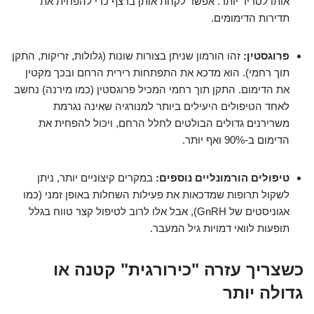
אותו לסדיר יותר. אפשר לקחת אותן ברצף כדי להפחית את
תדירות הדימומים.
פרוגסטין:
זהו הורמון שניתן בצורות שונות (גלולות, זריקות, התקן
תוך רחמי). הוא מדכא את התפתחות רירית הרחם ובכך מקטין
את הדימום. התקן תוך רחמי המכיל פרוגסטין (כמו מירנה) נחשב
לאחד הטיפולים היעילים ביותר למנורגיה שאינה נגרמת
משרירנים גדולים הבולטים לחלל הרחם, ויכול להפחית את
הדימום ב-90% ואף יותר.
טיפולים הורמונליים נוספים:
במקרים קיצוניים יותר, ניתן
לשקול תרופות שמדכאות את פעילות השחלות באופן זמני (כמו
אגוניסטים של GnRH), אבל אלו לרוב לטיפול קצר טווח בגלל
תופעות לוואי דמויות גיל המעבר.
כשצריך עזרה "כירורגית" קטנה או
גדולה יותר