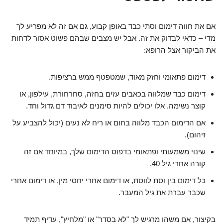
אם את חווה דימום וסתי כבד באופן קבוע, גם אם זה לא מפריע לך
מדי – כדאי לבדוק את זה. אבל יש מצבים שבהם פשוט אסור לדחות
את הביקור אצל הרופא:
דימום פתאומי וחזק מאוד, שמטפטף ממש ברציפות.
דימום כבד שמלווה בכאבים עזים בחזה, סחרחורת, עילפון, או
קוצר נשימה. אלו יכולים להיות סימנים לאיבוד דם גדול וחד.
אם הדימום הכבד מלווה בחום או ריח לא נעים (יכול להצביע על
זיהום).
שינוי משמעותי ופתאומי בדפוס הדימום שלך, במיוחד אם זה
קורה אחרי גיל 40.
כל דימום בין וסת לווסת, או דימום אחרי יחסי מין, או דימום אחרי
שכבר עברת את גיל המעבר.
בקיצור, אם משהו מרגיש לך "לא בסדר" או "מלחיץ", עדיף תמיד