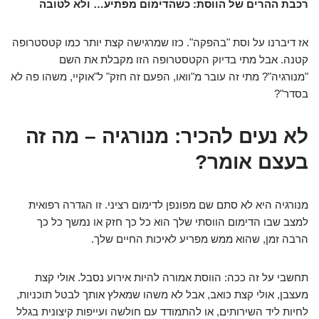
רכבת ההרים של הווסת: כשהדימום מפתיע… ולא לטובה
אז דיברנו על וסת "בהפקה". כזו שמרגישה קצת יותר כמו קטסטרופה
קטנה. אבל מתי בדיוק הקטסטרופה הזו מקבלת את השם
"מנורגיה"? מתי זה עובר מ"וואו, הפעם זה חזק" ל"אוקיי, משהו פה לא
בסדר"?
לא נעים להכיר: מנורגיה – מה זה
בעצם אומר?
מנורגיה היא לא סתם שם מפונפן לדימום רציני. זו הגדרה רפואית
למצב שבו הדימום הווסתי שלך הוא כל כך חזק או נמשך כל כך
הרבה זמן, שהוא ממש מפריע לאיכות החיים שלך.
תחשבי על זה ככה: הווסת אמורה להיות אירוע נסבל. אולי קצת
מעצבן, אולי קצת כואב, אבל לא משהו שמאלץ אותך לבטל תוכניות,
לחיות ליד השירותים, או להתמודד עם חולשה ועייפות קיצונית בגלל