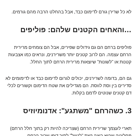
לא כל שרירן גורם לדימום כבד, אבל בהחלט הרבה מהם גורמים.
…והאחים הקטנים שלהם: פוליפים
פוליפים ברחם הם גם גידולים שפירים, אבל הם צומחים מרירית
הרחם עצמה. הם לרוב קטנים יותר משרירנים, ונראים כמו אצבעות
קטנות או "לשונות" שיוצאות מרירית הרחם לתוך החלל.
גם הם, בדומה לשרירנים, יכולים לגרום לדימום כבד או לדימומים לא
סדירים בין וסת לווסת. הם מגדילים את שטח הדימום וקשורים לכלי
דם קטנים שנוטים לדמם בקלות.
3. כשהרחם "משתגע": אדנומיוזיס
תארי לעצמך שרירית הרחם (שצריכה להיות רק בתוך חלל הרחם)
מחליטה שהיא רוצה קצת "לטייל" לתוך דופן שריר הרחם.