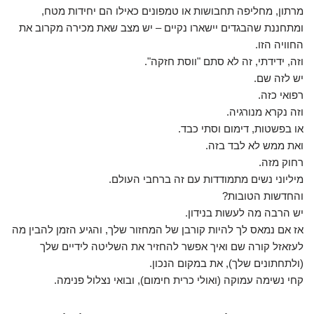
מרתון, מחליפה תחבושות או טמפונים כאילו הם יחידות מטח,
ומתחננת שהבגדים יישארו נקיים – יש מצב שאת מכירה מקרוב את
החוויה הזו.
וזה, ידידתי, זה לא סתם "ווסת חזקה".
יש לזה שם.
רפואי כזה.
וזה נקרא מנורגיה.
או בפשטות, דימום וסתי כבד.
ואת ממש לא לבד בזה.
רחוק מזה.
מיליוני נשים מתמודדות עם זה ברחבי העולם.
והחדשות הטובות?
יש הרבה מה לעשות בנידון.
אז אם נמאס לך להיות קורבן של המחזור שלך, והגיע הזמן להבין מה
לעזאזל קורה שם ואיך אפשר להחזיר את השליטה לידיים שלך
(ולתחתונים שלך), את במקום הנכון.
קחי נשימה עמוקה (ואולי כרית חימום), ובואי נצלול פנימה.