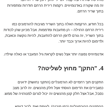
זה מה שקורה באדנומיוזיס. רקמות רירית הרחם חודרות ומתפזרות
בתוך שריר הרחם.
בכל חודש, הרקמות האלה בתוך השריר מגיבות להורמונים כמו
רירית הרחם הרגילה – הן מתעבות ומדממות. אבל מכיוון שהן לכודות
בתוך השריר, זה גורם לדופן הרחם להתעבות, להיות נוקשה וכואבת,
ולדימום להיות ארוך וכבד יותר.
אדנומיוזיס נפוצה יותר אצל נשים לקראת גיל המעבר או כאלה שילדו.
4. "התקן" מחוץ לשליטה?
התקנים תוך רחמיים לא הורמונליים (התקני נחושת) ידועים
כמגבירים את הדימום הווסתי אצל חלק מהנשים. זה לרוב מצב
נסבל, אבל אצל חלק קטן מהנשים זה יכול לגרום למנורגיה של ממש.
ההתקנים ההורמונליים (כמו מירנה), לעומת זאת, לרוב דווקא