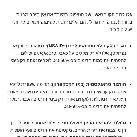
אלו לרוב הקו הראשון של הטיפול, במיוחד אם אין סיבה מבנית
ברורה (כמו שרירן גדול). הם קלים יחסית לשימוש ויכולים להיות
יעילים מאוד.
נוגדי דלקת לא סטרואידליים (NSAIDs):
כמו איבופרופן או
נפרוקסן. אלו לא רק מקלים על כאבי וסת, אלא גם יכולים
להפחית את כמות הדימום בכ-20-50%. לוקחים אותם רק בימי
הדימום הכבד.
חומצה טראנקסמית (כמו הקסקפרון):
תרופה שעוזרת לדכא
את פירוק קרישי הדם ברירית הרחם, ובכך מקטינה את הדימום.
היא לא הורמונלית ולוקחים אותה רק בימי הדימום הכבד. יכולה
להפחית את הדימום בכ-30-50%.
גלולות למניעת הריון משולבות:
מכילות אסטרוגן ופרוגסטין.
הן מייצבות את רירית הרחם, מקטינות את הדימום ואף הופכות