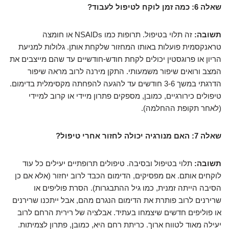
שאלה 6: כמה זמן לוקח לטיפול לעבוד?
תשובה:
זה תלוי בטיפול. תרופות כמו NSAIDs או חומצה
טראנקסמית פועלות באותו המחזור שלקחת אותן. גלולות למניעת
הריון או פרוגסטין יכולים לקחת חודש-חודשיים עד שהם מייצבים את
המצב ורואים שיפור משמעותי. התקן מירנה לרוב מראה שיפור
הדרגתי במשך 3-6 חודשים עד להגעה להפחתה מקסימלית בדימום.
טיפולים כירורגיים, כמובן, מספקים פתרון מיידי או קרוב למיידי
(לאחר תקופת ההחלמה).
שאלה 7: האם מנורגיה יכולה לחזור אחרי טיפול?
תשובה:
תלוי בטיפול ובסיבה. טיפולים תרופתיים יעילים כל עוד
לוקחים אותם. אם מפסיקים, הדימום הכבד לרוב יחזור (אלא אם כן
הסיבה הייתה זמנית, כמו גיל ההתבגרות). הסרת פוליפים או
שרירנים לרוב פותרת את הדימום הנגרם מהם, אבל ייתכנו שרירנים
או פוליפים חדשים שיצמחו בעתיד. אבלציה של רירית הרחם לרוב
יעילה מאוד לטווח ארוך. כריתת רחם היא, כמובן, פתרון לצמיתות.