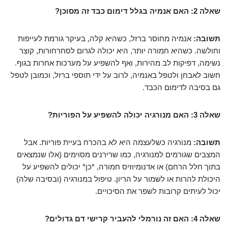
שאלה 2: האם אנמיה בגלל דימום כבד זה מסוכן?
תשובה:
אנמיה מחוסר ברזל, כשהיא קלה, בעיקר גורמת לעייפות
וחולשה. כשהיא חמורה יותר, היא יכולה לגרום לסחרחורות, קוצר
נשימה, דפיקות לב מהירות, ואף להשפיע על מערכות אחרות בגוף.
חשוב לאבחן ולטפל באנמיה, לרוב על ידי תוספי ברזל, וכמובן לטפל
גם בסיבה לדימום הכבד.
שאלה 3: האם מנורגיה יכולה להשפיע על הפוריות?
תשובה:
מנורגיה כשלעצמה היא לא בהכרח בעיית פוריות. אבל
המצבים שגורמים למנורגיה, כמו שרירנים מסוימים (אלו שנמצאים
בתוך חלל הרחם) או אדנומיוזיס חמורה, *כן* יכולים להשפיע על
היכולת להרות או לשמור על הריון. טיפול במנורגיה (ובסיבה שלה)
יכול לעיתים קרובות לשפר את הסיכויים.
שאלה 4: האם זה נורמלי להעביר קרישי דם גדולים?