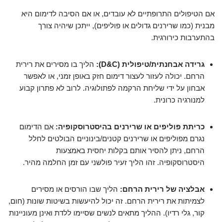
אם הטיפולים התרופתיים לא עובדים, או אם הסיבה לדימום היא
מבנית (כמו שרירנים גדולים או פוליפים), ייתכן שיהיה צורך
בהתערבות כירורגית.
גרידה אבחנתית/טיפולית (D&C):
הליך בו מסירים את רירית
הרחם. יכולה לעזור לעצור דימום חזק באופן זמני, או לאפשר
אבחון על ידי שליחת הרקמה לפתולוגיה. לרוב לא פתרון קבוע
למנורגיה כרונית.
כריתת פוליפים או שרירנים בהיסטרוסקופיה:
אם הדימום
נגרם מפוליפים או שרירנים קטנים/בינוניים הבולטים לחלל
הרחם, ניתן להסיר אותם בקלות יחסית באמצעות
היסטרוסקופיה. זהו הליך זעיר פולשני עם זמן החלמה מהיר.
אבלציה של רירית הרחם:
הליך שבו הורסים או מסירים
לצמיתות את רירית הרחם. זה יכול להיעשות בשיטות שונות (חום,
קור, גלי רדיו). ההליך מתאים לנשים שסיימו ללדת ואינן מעוניינות