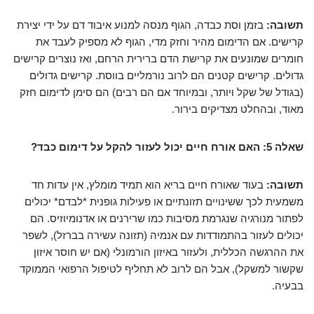
תשובה:
בזמן וסת כבדה, הגוף מנסה למנוע איבוד דם על ידי יצירת
קרישים. אם הדימום מהיר וחזק מדי, הגוף לא מספיק לעבד את
חומרים שמונעים את קרישת הדם ברירית הרחם, ואז נוצרים קרישים
גדולים. קרישים קטנים הם לרוב נורמליים בווסת. קרישים גדולים
(בגודל של שקל ויותר, ובמיוחד אם הם רבים) הם סימן לדימום חזק
מאוד, ובהחלט מצדיקים בירור.
שאלה 5: האם אורח חיים יכול לעזור להקל על דימום כבד?
תשובה:
בעוד שאורח חיים בריא הוא תמיד מומלץ, אין עדות חד
משמעית לכך ששינויים תזונתיים או פעילות גופנית *לבדם* יכולים
לפתור מנורגיה שנגרמת מסיבות כמו שרירנים או אדנומיוזיס. הם
יכולים לעזור בהתמודדות עם אנמיה (תזונה עשירה בברזל), לשפר
את ההרגשה הכללית, ולעזור באיזון הורמונלי (אם יש חוסר איזון
שקשור למשקל), אבל הם לרוב לא תחליף לטיפול הרפואי הממוקד
בבעיה.