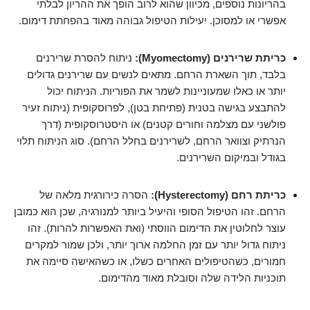
בהריונות נוספים, מכיוון שהוא לרוב הופך את ההריון לבלתי
אפשרי או למסוכן. יעילות הטיפול גבוהה מאוד בהפחתת דימום.
כריתת שרירנים (Myomectomy):
ניתוח להסרת שרירנים
בלבד, תוך השארת הרחם. מתאים לנשים עם שרירנים גדולים
יותר או כאלו שמעוניינות לשמר את הפוריות. הניתוח יכול
להתבצע בגישה בטנית (פתיחת בטן), לפרוסקופית (ניתוח זעיר
פולשני עם מצלמה וחורים קטנים) או היסטרוסקופית (דרך
הנרתיק וצוואר הרחם, לשרירנים בחלל הרחם). סוג הניתוח תלוי
בגודל ובמיקום השרירנים.
כריתת רחם (Hysterectomy):
הסרה כירורגית מלאה של
הרחם. זהו הטיפול הסופי והיעיל ביותר למנורגיה, שכן הוא כמובן
עוצר לחלוטין את הדימום הווסתי (ואת האפשרות להרות). זהו
ניתוח גדול יותר עם זמן החלמה ארוך יותר, ולכן שמור למקרים
חמורים, כשהטיפולים האחרים כשלו, או כשהאישה סיימה את
תוכניות הלידה שלה וסובלת מאוד מהדימום.