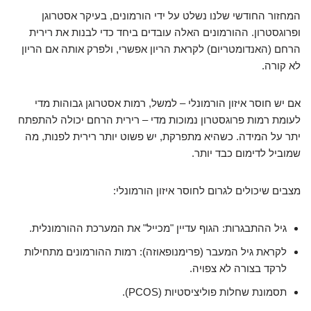
המחזור החודשי שלנו נשלט על ידי הורמונים, בעיקר אסטרוגן
ופרוגסטרון. ההורמונים האלה עובדים ביחד כדי לבנות את רירית
הרחם (האנדומטריום) לקראת הריון אפשרי, ולפרק אותה אם הריון
לא קורה.
אם יש חוסר איזון הורמונלי – למשל, רמות אסטרוגן גבוהות מדי
לעומת רמות פרוגסטרון נמוכות מדי – רירית הרחם יכולה להתפתח
יתר על המידה. כשהיא מתפרקת, יש פשוט יותר רירית לפנות, מה
שמוביל לדימום כבד יותר.
מצבים שיכולים לגרום לחוסר איזון הורמונלי:
גיל ההתבגרות: הגוף עדיין "מכייל" את המערכת ההורמונלית.
לקראת גיל המעבר (פרימנופאוזה): רמות ההורמונים מתחילות
לרקד בצורה לא צפויה.
תסמונת שחלות פוליציסטיות (PCOS).