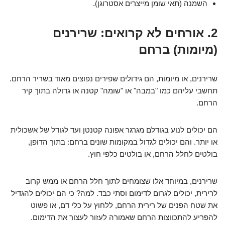
השמנה (תאי שומן מייצרים אסטרוגן).
2. אורחים לא קרואים: שרירנים
(מיומות) ברחם
שרירנים, או מיומות, הם גידולים שפירים נפוצים מאוד בשריר הרחם.
תחשבי עליהם כמו "במבה" או "שומה" קטנה או גדולה בתוך קיר
הרחם.
הם יכולים לנוע בגודלם מגרגר אפונה קטנטן ועד לגודל של אשכולית
או יותר. והם יכולים לגדול במקומות שונים ברחם: בתוך הדופן,
בולטים לחלל הרחם, או בולטים כלפי חוץ.
שרירנים, במיוחד אלו שצומחים לתוך חלל הרחם או ממש קרוב
לרירית, יכולים לגרום לדימום וסתי כבד. למה? כי הם יכולים להגדיל
את שטח הפנים של רירית הרחם, ללחוץ על כלי דם, או פשוט
להפריע להתכווצות הרחם שאמורה לעזור לעצור את הדימום.