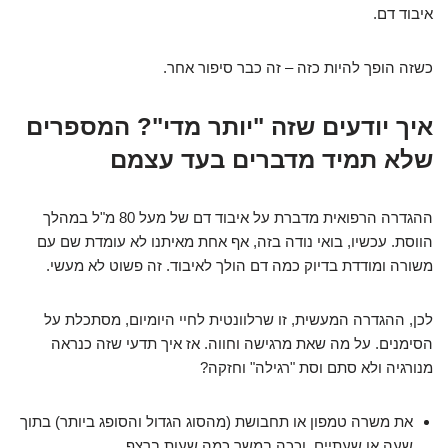
איבוד דם.
כשזה הופך להיות כזה – זה כבר סיפור אחר.
איך יודעים שזה "יותר מדי"? המספרים
שלא תמיד מדברים בעד עצמם
ההגדרה הרפואית מדברת על איבוד דם של מעל 80 מ"ל במהלך
הווסת. עכשיו, בואי נודה בזה, אף אחת מאיתנו לא עומדת שם עם
משורה ומודדת בדיוק כמה דם הולך לאיבוד. זה פשוט לא מעשי.
לכן, ההגדרה המעשית, זו שרלוונטית לחיי היומיום, מסתכלת על
הסימנים. על מה שאת מרגישה וחווה. אז איך תדעי שזה כנראה
מנורגיה ולא סתם וסת "רגילה" וחזקה?
את משרה טמפון או תחבושת (מהסוג הגדול והסופג ביותר) בתוך
שעה או שעתיים, וככה במשך כמה שעות ברצף.