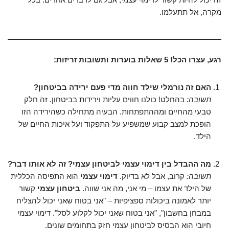
מקרה, אל תתעלמו.
רגע, עצרו הכל! 5 שאלות בוערות ותשובות זריזות:
האם זה נורמלי שילד חווה מדי פעם ירידה בביטחון?
תשובה:
בהחלט! כולנו חווים עליות וירידות בביטחון. זה חלק
טבעי מהחיים ומההתפתחות. הבעיה מתחילה כשהירידה הזו
הופכת למצב קבוע שמשפיע על התפקוד ועל איכות החיים של
הילד.
מה ההבדל בין דימוי עצמי לביטחון עצמי? זה לא אותו דבר?
תשובה:
קרוב, אבל לא בדיוק.
דימוי עצמי
הוא התפיסה הכללית
של הילד את עצמו – מי אני, מה אני שווה.
ביטחון עצמי
קשור
יותר לאמונה ביכולות ספציפיות – "אני בטוח שאני יכול להצליח
במבחן בחשבון", "אני בטוח שאני יכול לקלוע לסל". דימוי עצמי
חיובי הוא הבסיס לביטחון עצמי חזק בתחומים שונים.