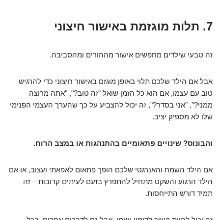
7. תלות מוגזמת באישור חיצוני
זה טבעי שילדים מחפשים אישור מההורים ומהסביבה.
אבל אם הילד שלכם תלוי באופן מוגזם באישור חיצוני כדי להרגיש
טוב עם עצמו, אם הוא כל הזמן שואל "זה טוב?", "אתה מרוצה
ממני?", "אני בסדר?", זה יכול להצביע על כך שהערך העצמי הפנימי
שלו לא מספיק יציב.
והבונוס? שינויים פתאומיים בהתנהגות או במצב הרוח.
אם הילד השמח והאנרגטי שלכם הופך פתאום לאפאתי ועצוב, או אם
הילד הרגוע והשקט מתחיל להתפרץ בזעם לעיתים קרובות – זה
תמיד דורש התייחסות.
זה יכול להיות קשור לדימוי עצמי, אבל גם לדברים אחרים. בכל