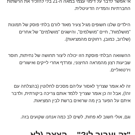
אי אפשר לדבר על דימוי עצמי במאה ה-21 בלי להזכיר את הרשתות
החברתיות והמדיה הדיגיטלית.
הילדים שלנו חשופים מגיל צעיר מאוד לזרם בלתי פוסק של תמונות
"מושלמות", חיים "מושלמים", והישגים "מושלמים" של אחרים
(שלרוב, כמובן, רחוקים מהמציאות).
ההשוואה הבלתי פוסקת הזו יכולה ליצור תחושה של נחיתות, חוסר
שביעות רצון מהמראה החיצוני, ומרדף אחרי לייקים ואישורים
וירטואליים.
זה לא אומר שצריך לאסור עליהם מסכים לחלוטין (בהצלחה עם
זה!), אבל זה כן אומר שצריך ללמד אותם צריכה ביקורתית, ולדבר
איתם על הפער בין מה שרואים ברשת לבין המציאות.
וגם, אולי חשוב לא פחות, לשים לב כמה
אנחנו
שקועים בזה.
"זה יעבור לו?" – הצצה (לא