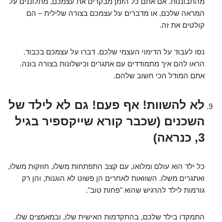
מהתבוננות. אם אתם כל הזמן מבקרים את עצמכם, מתלוננים על
המראה שלכם, או מדברים על עצמכם בצורה שלילית – הם
קולטים את זה.
נסו לעבוד על הדימוי העצמי שלכם. דברו על עצמכם בכבוד.
הראו להם איך מתמודדים עם אתגרים וכישלונות בצורה בונה.
אתם המודל הכי חשוב שלהם.
לא להשוות! אף פעם! גם לא לילד של
השכנים (שכבר קורא שייקספיר בגיל
3, כנראה)
כל ילד הוא עולם ומלואו, עם קצב התפתחות משלו, חוזקות משלו,
ואתגרים משלו. השוואות לאחרים הן פשוט לא הוגנות, והן רק
גורמות לילד להרגיש שהוא "פחות טוב".
התמקדו בילד שלכם, בהתקדמות האישית שלו, ובמאמצים שלו.