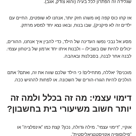
שגלידה זה הפתרון לכל בעיה (והוא צודק, אגב).
אז קחו כוס קפה (או משהו חזק יותר, אנחנו לא שופטים, החיים עם
ילדים זה לא פיקניק), שבו בנוח, ובואו נצא יחד למסע מרתק.
מסע אל נבכי נפשו העדינה של הילד, כדי להבין איך אנחנו, ההורים,
יכולים להיות שם בשבילו – ולבנות איתו יחד ארמון של ביטחון עצמי.
לבנה אחר לבנה, בסבלנות ובאהבה.
מוכנים? יאללה, מתחילים! כי הילד שלכם שווה את זה, ואתם? אתם
הולכים להיות הגורו-הורים של השכונה. או לפחות להרגיש ככה.
דימוי עצמי: מה זה בכלל ולמה זה
יותר חשוב משיעורי בית בחשבון?
אוקיי, "דימוי עצמי". מילה גדולה, נכון? קצת כמו "אינפלציה" או
"פילוסופיה אקזיסטנציאליסטית".