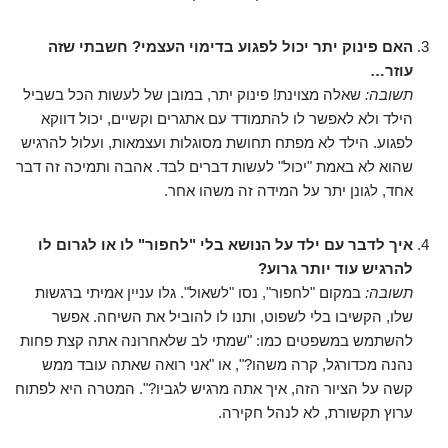
האם פינוק יתר יכול לפגוע בדימוי העצמי? חשבתי שזה
עוזר…
תשובה:
שאלה מצוינת! פינוק יתר, במובן של לעשות הכל בשביל
הילד ולא לאפשר לו להתמודד עם אתגרים וקשיים, יכול דווקא
לפגוע. הילד לא מפתח תחושת מסוגלות ועצמאות, ועלול להרגיש
שהוא לא באמת "יכול" לעשות דברים לבד. אהבה ותמיכה זה דבר
אחד, לגונן יתר על המידה זה משהו אחר.
איך לדבר עם ילד על הנושא בלי "לחפור" לו או לגרום לו
להרגיש עוד יותר גרוע?
תשובה:
במקום "לחפור", נסו "לשאול". גלו עניין אמיתי ברגשות
שלו, הקשיבו בלי לשפוט, ותנו לו להוביל את השיחה. אפשר
להשתמש במשפטים כמו: "שמתי לב שלאחרונה אתה קצת פחות
נהנה מכדורגל, קרה משהו?", או "אני רואה שאתה עובד ממש
קשה על הציור הזה, איך אתה מרגיש לגביו?". המטרה היא לפתוח
ערוץ תקשורת, לא לנהל חקירה.