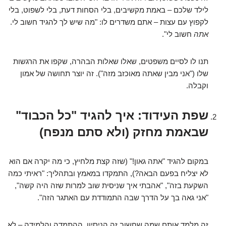
לילד שלכם – באמת מקשיבים, בלי הסחות דעת, בלי לשפוט, בלי
לקפוץ עם עצות – אתם משדרים לו: "מה שיש לך להגיד חשוב לי.
אתה
חשוב לי".
תנו לו לסיים משפטים, שאלו שאלות הבהרה, שקפו את הרגשות
שלו ("אני מבין שאתה מאוכזב מזה"). זה יוצר תחושה של אמון
וקבלה.
שפת העידוד: איך להגיד "כל הכבוד"
שבאמת מחזק (ולא סתם מנפח)
במקום להגיד "אתה גאון!" (שזה קצת מלחיץ, כי מה יקרה אם הוא
לא יצליח בפעם הבאה?), התמקדו במאמץ ובתהליך: "ראיתי כמה
השקעת בזה", "אהבתי איך שניסית שוב למרות שזה היה קשה",
"אני גאה בך על הדרך שבה התמודדת עם האתגר הזה".
זה מלמד אותם שמה שחשוב זה הניסיון, ההתמדה והלמידה – לא