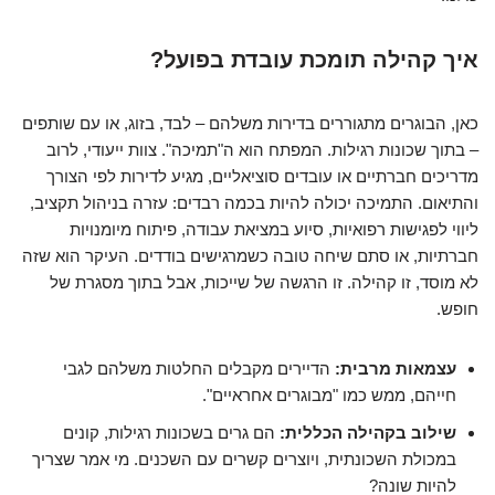
איך קהילה תומכת עובדת בפועל?
כאן, הבוגרים מתגוררים בדירות משלהם – לבד, בזוג, או עם שותפים
– בתוך שכונות רגילות. המפתח הוא ה"תמיכה". צוות ייעודי, לרוב
מדריכים חברתיים או עובדים סוציאליים, מגיע לדירות לפי הצורך
והתיאום. התמיכה יכולה להיות בכמה רבדים: עזרה בניהול תקציב,
ליווי לפגישות רפואיות, סיוע במציאת עבודה, פיתוח מיומנויות
חברתיות, או סתם שיחה טובה כשמרגישים בודדים. העיקר הוא שזה
לא מוסד, זו קהילה. זו הרגשה של שייכות, אבל בתוך מסגרת של
חופש.
עצמאות מרבית:
הדיירים מקבלים החלטות משלהם לגבי
חייהם, ממש כמו "מבוגרים אחראיים".
שילוב בקהילה הכללית:
הם גרים בשכונות רגילות, קונים
במכולת השכונתית, ויוצרים קשרים עם השכנים. מי אמר שצריך
להיות שונה?