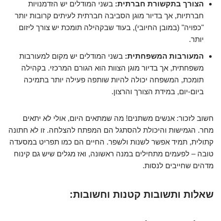
הצורך בתקשורת חברתית:
בשני המודלים יש הזדמנויות
חברתיות, אך בדיור מוגן הסביבה חברתית לעיתים קרובות יותר
"כפויה" (במובן החיובי), בעוד שבקהילה תומכת יש צורך ליזום
יותר.
המעורבות המשפחתית:
בשני המודלים יש מקום למעורבות
משפחתית, אך בדיור מוגן הצוות הוא הגורם המרכזי. בקהילה
תומכת, המשפחה יכולה להיות שותפה פעילה יותר בתמיכה
ביום-יום, במידת הצורך והרצון.
חשוב לזכור: אנשים משתנים! מה שמתאים היום, אולי לא יתאים
מחר. הגמישות והיכולת להסתגל הם המפתח להצלחה. זו לא חתונה
קתולית, תמיד אפשר לשנות ולשפר. החיים הם כמו תפריט במסעדה
טובה – לפעמים מתחילים במנה ראשונה, ואז מגלים שיש גם קינוח
מדהים שחייבים לנסות.
שאלות ותשובות קטנות וחשובות: