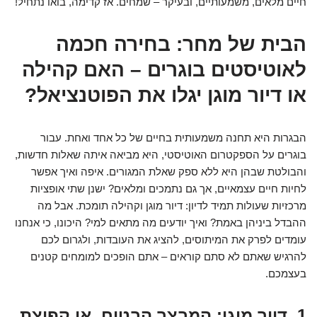
חיים מלאים, משמעותיים, ובעיקר – שמחים. אז קדימה, בואו נתחיל!
הבית של מחר: בחירה חכמה
לאוטיסטים בוגרים – האם קהילה
או דיור מוגן יגלו את הפוטנציאל?
הבגרות היא תחנה משמעותית בחיים של כל אחד ואחת. עבור
בוגרים על הספקטרום האוטיסטי, היא מביאה איתה שאלות חדשות,
והבולטת שבהן היא ללא ספק שאלת המגורים. איפה ואיך אפשר
לחיות חיים עצמאיים, אך גם נתמכים ומלאים? ישנן שתי אופציות
מרכזיות שעולות תמיד לדיון: דיור מוגן וקהילה תומכת. אבל מה
ההבדל ביניהן באמת? ואיך יודעים מה מתאים למי? היכונו, כי אנחנו
עומדים לפרק את המיתוסים, להציג את העובדות, ולגרום לכם
להרגיש שאתם לא סתם קוראים – אתם הופכים למומחים קטנים
בעצמכם.
1. דיור מוגן: המבצר הבטוח, או קפיצת