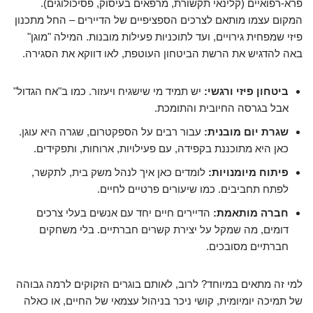
פרא-רפואיים (קלינאי תקשורת, מרפאים בעיסוק, פסיכולוגים).
המקום עצמו מותאם לצרכים הספציפיים של הדיירים – החל מתכנון
פיזי שמפחית גירויים, ועד לתוכניות פעילות מובנות. המילה "מוגן"
באה להדגיש את הרשת הביטחון העוטפת, לאו דווקא את הסגירה.
ביטחון פיזי ורגשי:
יש תמיד מי שישגיח ויעזור. כמו ב"אח הגדול"
אבל בגרסה החיובית והתומכת.
שגרת יום מובנית:
עבור רבים על הספקטרום, שגרה היא עוגן.
כאן היא מתוכננת בקפידה, עם פעילויות, ארוחות, ותפקידים.
פיתוח מיומנויות:
לומדים כאן איך לנהל משק בית, לתקשר,
לפתח תחביבים. כמו שיעורים פרטיים לחיים.
חברה מותאמת:
הדיירים חיים יחד עם אנשים בעלי צרכים
דומים, מה שמקל על יצירת קשרים חברתיים. בלי משחקים
חברתיים מסובכים.
למי זה מתאים במיוחד? לרוב, לאותם בוגרים הזקוקים לרמה גבוהה
של תמיכה יומיומית, קושי ניכר בניהול עצמאי של החיים, או כאלה