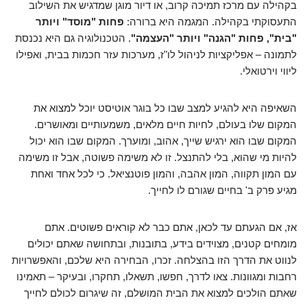
בקהילה עם מרכז תמיכה קרוב, או דיור מוגן שמדגיש את השילוב
התעסוקתי בקהילה. המגמה היא ברורה:
פחות "מוסד" ויותר
"בית", פחות "הגנה" ויותר "העצמה"
. הטכנולוגיה גם היא נכנסת
לתמונה – אפליקציות לניהול לו"ז, מערכות עזר חכמות בבית, ואפילו
ליווי וירטואלי.
השאיפה היא להגיע למצב שבו כל בוגר אוטיסט יוכל למצוא את
המקום שלו בעולם, לחיות חיים מלאים, משמעותיים ומאושרים.
המקום שבו הוא ירגיש שייך, אהוב, ומוערך. המקום שבו הוא יכול
להיות מי שהוא, בלי להתנצל. זו לא משימה פשוטה, אבל זו משימה
עם המון תקווה, המון אהבה, והמון פוטנציאל. כי לכל אחד ואחת
מגיע פרק ב' בחיים שגורם לו לחייך.
אז, אם הגעתם עד לכאן, אתם כבר לא קוראים פשוטים. אתם
מומחים קטנים, מצוידים בידע, בתובנות, ובתחושה שאתם יכולים
לנווט את הדרך הזו בהצלחה. זכרו, הבחירה היא שלכם, והאפשרויות
רחבות ומגוונות. צאו לדרך, חפשו, תשאלו, תחקרו, ובעיקר – תאמינו
שאתם הולכים למצוא את הבית המושלם, זה שיגרום לכולם לחייך