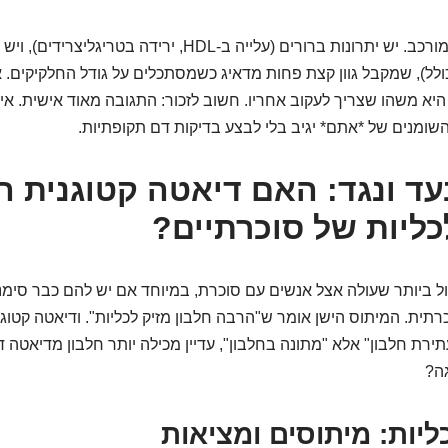
אז סיפור השומנים מורכב. יש יתרונות ברורים (עלייה ב-HDL, יריד
רית ב-LDL הכולל), שמקבל גוון קצת פחות מדאיג כשמסתכלים על גודל החלקיקים. 
שמעותית ב-LDL היא משהו שצריך לעקוב אחריו. חשוב לזכור: התגובה מאוד אישית.
שומנים של *אתם* יגיב בלי לבצע בדיקות דם תקופתיות.
עד ונגד: האם דיאטה קטוגנית ה
לכליות של סוכרתיים?
ל ביותר שעולה אצל אנשים עם סוכרת, במיוחד אם יש להם כבר סימנ
רתית. המיתוס הישן אומר ש"הרבה חלבון מזיק לכליות". ודיאטה קטוג
ירת חלבון" אלא "מתונה בחלבון", עדיין מכילה יותר חלבון מדיאטה ד
ה?
יות: מיתוסים ומציאות