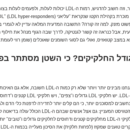
אצל חלק אחר, וזה חשוב להדגיש, רמות ה-LDL יכולות לעלות, ולפ
 פשוט מזנק. למה זה קורה? התשובה המדעית המלאה עדיין לא לגמרי ברו
ית, אבל כנראה זה קשור לגנטיקה, לדרך שבה הגוף מנהל את חילוף 
 במצב קטואזיס, ואולי גם לסוגי השומנים שאוכלים (שומן רווי לעומת בל
גודל החלקיקים? כי השטן מסתתר בפ
בשנים האחרונות אנחנו מבינים יותר ויותר שלא רק כמות ה-DL
חשבים למסוכנים יותר, כי הם קלים יותר לחדירה לדפנות כלי הדם ו
עורקים. והנה מגיע הטוויסט המעניין: גם אצל אנשים שבהם ה-DL
רואים מעבר של חלקיקי ה-LDL מחלקיקים קטנים ודחוסים לחלקיקים גדולים ו"טובים"
 טוענים שמקזז (לפחות חלקית) את הסיכון מעלייה בכמות ה-LDL הכוללת.