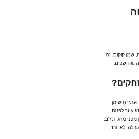
ה
, שמן קוקוס. זה
מה שחושבים.
ועתירת שומן
וב, ה-HDL. למה "טוב"? כי הוא עוזר לפנות
מסורתי לגורם מגן מפני מחלות לב.
לה ולא יורד,