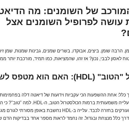
מורכב של השומנים: מה הדיאט
 עושה לפרופיל השומנים אצל
?
ומן. הרבה שומן. ביצים, אבוקדו, בשרים שמנים, גבינות שמנות, שמן זית
ח לאסון לבבי, נכון? אז זהו, שהמציאות, כמו תמיד, מורכבת יותר מ
: האם הוא מטפס לשחקים?
כלל: אחת ההשפעות הכי עקביות וידועות של דיאטה דלה בפחמימות 
(כולל קטוגנית) היא עלייה משמעותית ברמות הכולסטרול הט
עודפי כולסטרול מהעורקים בחזרה לכבד. עלייה ב-HDL נחשבת באופן 
בדרך כלל מנצחת ובגדול. זה נחמד לראות מספר אחד בבדיקות הדם שעו