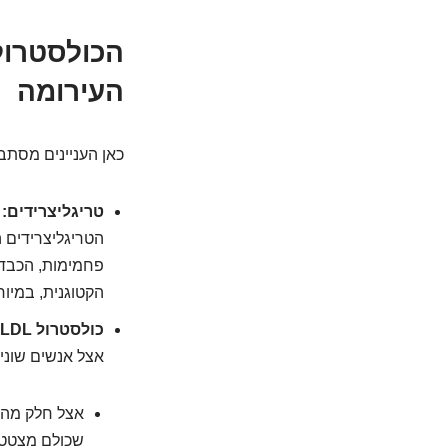
העירומה
כאן העניינים מסת
טריגליצרידים:
ב
הטריגליצרידים 
פחמימות, הכבד מ
הקטוגנית, במיו
כולסטרול LDL:
אצל אנשים שוני
שכולם מצטטי