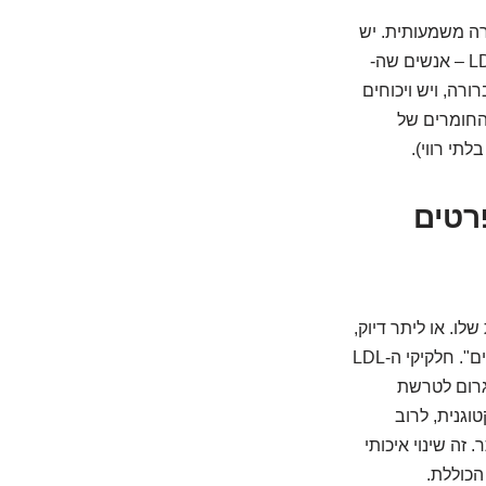
עמים לעלות בצורה משמעותית. יש
אפילו תופעה מוכרת בקהילת הקטו שנקראת "עליאני LDL" (LDL hyper-responders) – אנשים שה-
רה, ויש ויכוחים
החומרים של
תי רווי).
רטים
L חשובה, אלא גם האיכות שלו. או ליתר דיוק,
הגודל של חלקיקי ה-LDL. יש חלקיקי LDL גדולים ו"צפים", ויש חלקיקי LDL קטנים ו"דחוסים". חלקיקי ה-LDL
לגרום לטרשת
L הכולל עולה בדיאטה קטוגנית, לרוב
 יותר. זה שינוי איכותי