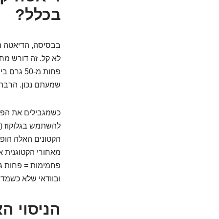
בכלל?
בבסיסה, הדיאטה הק
לא קל. זה דורש מח
פחות מ-0
שמעתם נכון. הרבה 
כשמגבילים את הפח
להשתמש בגלוקוז (ש
הקטונים האלה הופכי
מאחורי הקטוגנית א
פחמימות = פחות גלו
ובוודאי שלא כשמדב
הניסוי ה