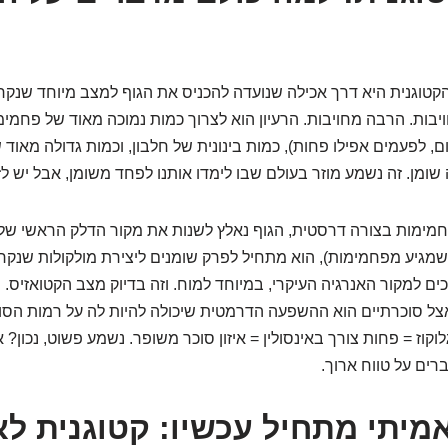
טוגנית היא דרך אכילה שנועדה להכניס את הגוף למצב מיוחד שנקרא 
ויבות. הרבה מחויבות. הרעיון הוא לצרוך כמות נמוכה מאוד של פחמי
5 גרם ביום, לפעמים אפילו פחות), כמות בינונית של חלבון, וכמות גדולה מאוד 
שומן. זה נשמע מוזר בעולם שבו לימדו אותנו לפחד משומן, אבל יש ל
מימות בצורה דרסטית, הגוף נאלץ לשנות את מקור הדלק הראשי שלו
מגיע מפחמימות), הוא מתחיל לפרק שומנים ליצירת מולקולות שנקרא
ם למקור האנרגיה העיקרי, במיוחד למוח. וזה בדיוק מצב הקטואזיס. 
צל סוכרתיים הוא ההשפעה הדרמטית שיכולה להיות לה על רמות הסו
קוז = פחות צורך באינסולין = איזון סוכר משופר. נשמע פשוט, נכון? א
רים על טווח ארוך.
אמיתי מתחיל עכשיו: קטוגנית לא