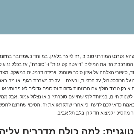
ינטרנט המודרני טוב בו, זה לייצר בלאגן. במיוחד כשמדובר בתזונה 
המורכבת הזו את המילים "דיאטה קטוגנית" ו-"סוכרת", אז בכלל נגיע
 סיפורי הצלחה על איזון סוכר פנומנלי וירידה דרמטית במשקל. מצד
על הכולסטרול, על הכליות, ובעצם… על כל מערכת בגוף. אז מה בא
יא רק טרנד חולף עם הבטחות גדולות וסיכונים גדולים לא פחות? או
לשנות חיים, במיוחד למי שחי עם סוכרת? בואו נצלול עמוק, אבל ממש 
מת כדאי לכם לדעת. כי אחרי שתקראו את זה, הסיכוי שתרוצו לחפש
תר מהסיכוי למצוא חד קרן בלב תל אביב.
וגנית: למה כולם מדברים עליה,