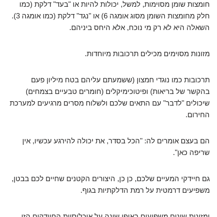
חומצות שומן מסוימות, למשל, יכולות להיות או "בעד" דלקת (כמו
חלק מחומצות השומן מסוג אומגה 6) או "נגד" דלקת (כמו אומגה 3).
השאלה היא לא רק מי נוכח, אלא היחס ביניהם.
מזונות מסוימים מכילים תרכובות מיוחדות.
תרכובות כמו נוגדי חמצון (ששמעתם עליהם בטח מיליון פעם
בהקשר של בריאות) ופיטוכימיקלים (חומרים טבעיים בצמחים)
שיכולים "לדבר" עם התאים שלכם ולשלוח מסרים מרגיעים למערכת
החירום.
הם בעצם אומרים לה: "הכל בסדר, את יכולה להירגע עכשיו, אין
שריפה כאן".
גם חיידקי המעיים שלכם, כן כן, היצורים הקטנים שחיים לכם בבטן,
משפיעים דרמטית על רמת הדלקתיות בגוף.
ומזונות שונים משפיעים באופן שונה על אוכלוסיית החיידקים הזו.