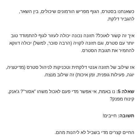
כשאנחנו בסטרס, הגוף מפריש הורמונים שיכולים, בין השאר,
להגביר דלקת.
איך זה קשור לאוכל? תזונה נכונה יכולה לעזור לגוף להתמודד טוב
יותר עם סטרס, וגם תזונה לקויה (הרבה סוכר, למשל) יכולה דווקא
להחמיר את תגובת הסטרס.
אז שילוב של תזונה אנטי דלקתית וטכניקות לניהול סטרס (מדיטציה,
יוגה, פעילות גופנית, זמן איכות) זה שילוב מנצח.
שאלה 5:
נו באמת, אי אפשר מדי פעם לאכול משהו "אסור"? ג'אנק,
קינוח מפנק?
תשובה:
חייבים!
החיים קצרים מדי בשביל לא ליהנות מהם.