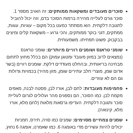
סוכרים מעובדים ומשקאות ממותקים:
זה האויב מספר 1.
סוכר גורם לעלייה מהירה ברמות הסוכר בדם, וזה יכול להוביל
לתגובה דלקתית. הוא מסתתר כמעט בכל מקום – עוגיות, עוגות,
ממתקים, דגני בוקר ממותקים, והכי גרוע – משקאות קלים ומיצים
בבקבוק. פשוט תפחיתו. משמעותית.
שומני טראנס ושומנים רוויים מיותרים:
שומני טראנס
(נמצאים לרוב במזון מעובד ומטוגן עמוק) הם בכלל מחוץ לתחום
מבחינה בריאותית, ובהחלט מעודדים דלקת. שומנים רוויים (בשר
אדום שמן, מוצרי חלב עתירים שומן, מזון מהיר) בכמויות גדולות
גם הם לא עוזרים.
פחמימות מעובדות:
לחם לבן, אורז לבן, פסטה לבנה, מאפים
מקמח לבן. כמו הסוכר, הם נספגים מהר ועלולים לגרום לעליית
סוכר ותגובה דלקתית. העדיפו גרסאות מלאות (לחם מלא, אורז
מלא, קינואה).
שמנים צמחיים מסוימים:
שמנים כמו סויה, תירס, חמניות
יכולים להיות עשירים מדי באומגה 6. כמו שאמרנו, אומגה 6 נחוץ,