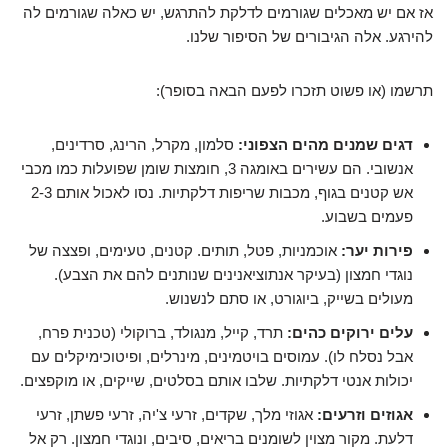
אז אם יש מאכלים שגורמים לדלקת להתרגש, יש כאלה שגורמים לה
להירגע. אלה הגיבורים של הסיפור שלנו.
תרשמו (או פשוט תזכרו לפעם הבאה בסופר):
דגים שמנים מהים הצפוני:
סלמון, מקרל, הרינג, סרדינים,
אנשובי. הם עשירים באומגה 3, חומצות שומן שפועלות כמו מכבי
אש קטנים בגוף, מכבות שריפות דלקתיות. נסו לאכול אותם 2-3
פעמים בשבוע.
פירות יער:
אוכמניות, פטל, תותים. קטנים, טעימים, ופצצה של
נוגדי חמצון (בעיקר אנתוציאנינים שנותנים להם את הצבע).
מעולים בשייק, ביוגורט, או סתם לנשנוש.
עלים ירוקים כהים:
תרד, קייל, מנגולד, ברוקולי (טכנית פרח,
אבל נסלח לו). עמוסים בויטמינים, מינרלים, ופיטוכימיקלים עם
יכולות אנטי דלקתיות. שלבו אותם בסלטים, שייקים, או מוקפצים.
אגוזים וזרעים:
אגוזי מלך, שקדים, זרעי צ'יה, זרעי פשתן, זרעי
דלעת. מקור מצוין לשומנים בריאים, סיבים, ונוגדי חמצון. רק אל