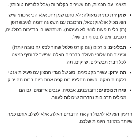
תגזימו עם הכמות, הם עשירים בקלוריות (אבל קלוריות טובות!).
שמן זית כתית מעולה:
לא סתם שמן זית, אלא הכי איכותי שיש.
הוא מכיל אולאוקנטאל, תרכובת עם השפעה דומה לאיבופרופן
(רק בלי תופעות לוואי לא נעימות). השתמשו בו בנדיבות בסלטים,
רטבים, ואפילו בסוף הבישול.
תבלינים:
כורכום (עם קורט פלפל שחור לספיגה טובה יותר!)
וג'ינג'ר הם אלופי העולם בדברים האלה. אפשר להוסיף כמעט
לכל דבר: תבשילים, שייקים, תה.
תה ירוק:
עשיר בקטכינים, סוג של נוגדי חמצון עם פעילות אנטי
דלקתית חזקה. פשוט תחליפו כוס קפה אחת ביום בכוס תה ירוק.
פירות נוספים:
דובדבנים, אבטיח, ענבים אדומים. גם הם
מכילים תרכובות נהדרות שיכולות לעזור.
הרעיון הוא לא לאכול רק את הדברים האלה, אלא לשלב אותם כמה
שיותר בתזונה היומית שלכם.