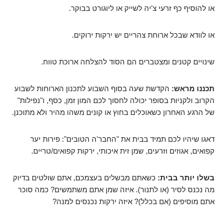
או להוסיף כף זרעי צ'יה לשייק או ליוגורט בבוקר.
או לוודא שבכל ארוחת צהריים יש ירקות ירוקים.
שינויים קטנים ומצטברים הם הסוד להצלחה ארוכת טווח.
תכננו מראש:
הקדשת שעה בסוף השבוע לתכנון הארוחות לשבוע
הקרוב ולקניות בסופר יכולה לחסוך לכם המון זמן, כסף, ו"נפילות"
של הרגע האחרון כשאוכלים בחוץ או קונים משהו מהיר ולא מתוכנן.
דאגו שיהיו לכם תמיד בבית את "החבר'ה הטובים": פירות יער
קפואים, אגוזים וזרעים, שמן זית איכותי, ירקות קפואים/טריים.
בשלו יותר בבית:
כשאתם מבשלים בעצמכם, אתם שולטים בדיוק
מה נכנס לסיר (או לתנור). איזה שמן אתם משתמשים? כמה סוכר
אתם מוסיפים (אם בכלל)? איזה ירקות נכנסים למנה?