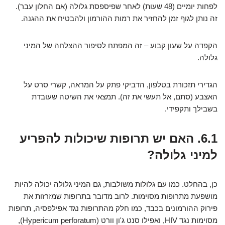
לפחות יומיים (48 שעות) לאחר שפיספסת גלולה (אם החלון עבר).
זה נותן לגוף זמן להחזיר את רמות ההורמון ולהבטיח את ההגנה.
הקפדה על שעון קבוע – זה המפתח לסיפור ההצלחה של המיני
גלולה.
הגדירי תזכורת בטלפון, הדביקי פתק על המראה, קשרי סרט על
האצבע (סתם, אל תעשי את זה). תמצאי את השיטה שעובדת
בשבילך ותקפידי.
6.1. האם יש תרופות שיכולות להפריע
למיני גלולה?
כן, בהחלט. כמו עם גלולות משולבות, גם המיני גלולה יכולה להיות
מושפעת מתרופות מסוימות. לרוב מדובר בתרופות שמזרזות את
פירוק ההורמונים בכבד, כמו חלק מהתרופות נגד אפילפסיה, תרופות
מסוימות נגד HIV, ואפילו סנט ג'ון וורט (Hypericum perforatum),