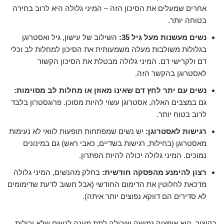
אחרים שמעלים את הסיכון הזה – המיני גלולה היא לרוב בחירה
בטוחה יותר.
נשים מעשנות מעל גיל 35:
השילוב של עישון, גיל ואסטרוגן
בגלולות משולבות מעלה משמעותית את הסיכון למחלות לב וכלי
דם ולקרישי דם. המיני גלולה מבטלת את הסיכון הקשור
לאסטרוגן בהקשר הזה.
נשים עם יתר לחץ דם שאינו מאוזן או מחלות לב מסוימות:
גם במצבים האלה, אסטרוגן עשוי להיות מסוכן. פרוגסטרון בלבד
לרוב בטוח יותר.
רגישות לאסטרוגן:
יש נשים שמפתחות תופעות לוואי לא נעימות
מאסטרוגן (בחילות, רגישות בשדיים, כאבי ראש) גם במינונים
נמוכים. המיני גלולה יכולה להיות הפתרון.
רצון להימנע מהפסקה חודשית:
בחלק מהנשים, המיני גלולה
מדכאת לחלוטין את הדימום החודשי (אבל חשוב לדעת שדימומים
לא סדירים הם דווקא נפוצים יותר איתה).
בקיצור, היא אופציה גמישה שיכולה לתת מענה לנשים שלא יכולות