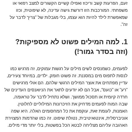
זעם, הפרעות קשב וריכוז ואפילו קשיים הקשורים למצב רפואי או
משפחתי. המורכבות הזו דורשת גישה עדינה, לא שיפוטית, וכזו
שמאפשרת לילד להיות הוא עצמו, בלי מגבלות של "צריך לדבר על
זה".
1. למה המילים פשוט לא מספיקות?
(וזה בסדר גמור!)
לפעמים, כשמנסים לשים מילים על רגשות עמוקים, זה מרגיש כמו
לנסות לתפוס מים במסננת. זה פשוט חומק. ילדים, במיוחד צעירים,
עדיין מפתחים את אוצר המילים הרגשי שלהם. הם אולי מרגישים
"רע" או "כועס", אבל הם לא יודעים לתאר את הניואנסים העדינים של
חרדה קיומית או תסכול ממושך. ושלא נתחיל לדבר על טראומה,
שבה המוח לפעמים מדחיק את הזיכרונות המילוליים לחלוטין.
האמנות, לעומת זאת, עוקפת את כל המחסומים האלה. היא שפה
אוניברסלית, אינטואיטיבית, נטולת שיפוט. זה כמו שהדמות המצוירת
האהובה עליהם מצליחה לבטא הכל בפשטות, בלי יותר מדי מילים.