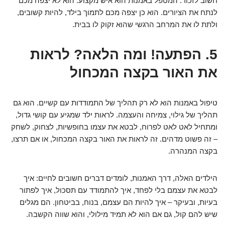
חשוב לזכור: המטפל באמנות הוא איש מקצוע. הוא לא יצפה מכם
לנתח את הציורים. הוא כן יצפה מכם לתמוך בילד, להיות קשובים,
ולתת לו את המרחב הרגשי שהוא זקוק לו בבית.
5. הפתעה! ומה הלאה? לראות
את האור בקצה המכחול
טיפול באמנות הוא לא רק תהליך של התמודדות עם קשיים. הוא גם
תהליך של גילוי, צמיחה והעצמה. לראות ילד שמגיע עם קושי גדול,
ומתחיל לאט לאט לפרוח, לבטא את עצמו בחופשיות, לצחוק, לשחק
– זה פשוט מדהים. זה לראות את האור בקצה המכחול, או אם תרצו,
בקצה המנהרה.
הילדים האלה, דרך האמנות, לומדים דברים חשובים לחיים: איך
לבטא את עצמם בלי לפחד, איך להתמודד עם תסכול, איך לפתור
בעיות, ובעיקר – איך להיות הם עצמם, בנוח, בביטחון. הם מגלים
שיש להם קול, גם אם הוא לא תמיד מילולי, והוא שווה הקשבה.