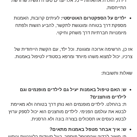
דירה, הולדת אח/אחות – כל אלו יוצרים סערה רגשית שדורשת
התייחסות.
ילדים על הספקטרום האוטיסטי:
לעיתים קרובות, האמנות
מספקת דרך בטוחה ומונגשת לתקשר, להביע רגשות ולפתח
מיומנויות חברתיות דרך משחק וחיקוי.
אז כן, הרשימה ארוכה ומגוונת. וכל ילד, עם הקשת הייחודית של
צרכיו, יכול למצוא משהו מיוחד ומרפא בסטודיו לטיפול באמנות.
שאלות ותשובות:
ש: האם טיפול באמנות יעיל גם לילדים מופנמים וגם
לילדים מוחצנים?
ת: בהחלט. לילדים מופנמים הוא נותן דרך בטוחה ולא מאיימת
לבטא את עולמם הפנימי. לילדים מוחצנים הוא יכול לספק ערוץ
לבטא כעסים או תסכולים בצורה בונה ולא הרסנית.
ש: איך אבחר מטפל באמנות מתאים?
ת: חשוב לבדוק שהמטפל מוסמך, בעל תעודות רלוונטיות וניסיון