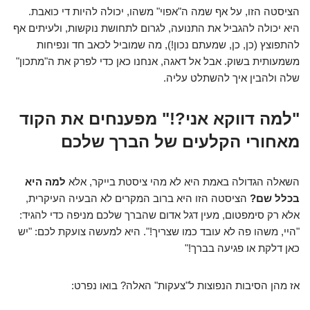
הציסטה הזו, על אף שמה ה"אפוי" משהו, יכולה להיות די כואבת.
היא יכולה להגביל את התנועה, לגרום לתחושת נוקשות, ולעיתים אף
להתפוצץ (כן, כן, שמעתם נכון!), מה שמוביל לכאב חד ונפיחות
משמעותית בשוק. אבל אל דאגה, אנחנו כאן כדי לפרק את ה"מתכון"
שלה ולהבין איך להשתלט עליה.
"למה דווקא אני?!" מפענחים את הקוד
מאחורי הקלעים של הברך שלכם
השאלה הגדולה באמת היא לא מהי ציסטת בייקר, אלא
למה היא
בכלל שם?
הציסטה הזו היא ברוב המקרים לא הבעיה העיקרית,
אלא רק סימפטום, מעין דגל אדום שהברך שלכם מניפה כדי להגיד:
"היי, משהו פה לא עובד כמו שצריך!". היא למעשה צועקת לכם: "יש
כאן דלקת או פגיעה בברך!"
אז מהן הסיבות הנפוצות ל"צעקות" האלה? בואו נפרט: