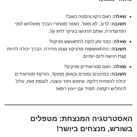
שאלה:
האם ניקוז ציסטה כואב?
תשובה:
לרוב, לא מאוד. האזור מאחורי הברך מאולחש לפני
הפרוצדורה, ואתם תרגישו בעיקר לחץ קל.
שאלה:
כמה זמן לוקח להתאושש מניקוז?
תשובה:
ההתאוששות מהניקוז עצמו מהירה. הברך יכולה להיות
קצת רגישה ליום-יומיים.
שאלה:
האם סטרואידים מזיקים?
תשובה:
במינונים נמוכים ובאופן ממוקד, הזרקת סטרואידים
יכולה להפחית דלקת. שימוש חוזר ונשנה, לעומת זאת, עלול
להחליש רקמות. תמיד עם ייעוץ רופא!
האסטרטגיה המנצחת: מטפלים
בשורש, מנצחים ביושר!