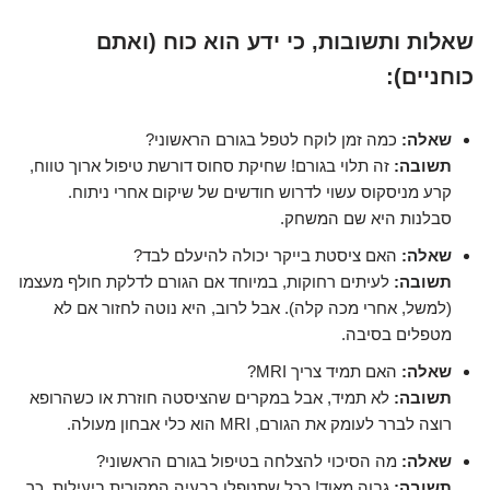
שאלות ותשובות, כי ידע הוא כוח (ואתם
כוחניים):
שאלה:
כמה זמן לוקח לטפל בגורם הראשוני?
תשובה:
זה תלוי בגורם! שחיקת סחוס דורשת טיפול ארוך טווח,
קרע מניסקוס עשוי לדרוש חודשים של שיקום אחרי ניתוח.
סבלנות היא שם המשחק.
שאלה:
האם ציסטת בייקר יכולה להיעלם לבד?
תשובה:
לעיתים רחוקות, במיוחד אם הגורם לדלקת חולף מעצמו
(למשל, אחרי מכה קלה). אבל לרוב, היא נוטה לחזור אם לא
מטפלים בסיבה.
שאלה:
האם תמיד צריך MRI?
תשובה:
לא תמיד, אבל במקרים שהציסטה חוזרת או כשהרופא
רוצה לברר לעומק את הגורם, MRI הוא כלי אבחון מעולה.
שאלה:
מה הסיכוי להצלחה בטיפול בגורם הראשוני?
תשובה:
גבוה מאוד! ככל שתטפלו בבעיה המקורית ביעילות, כך