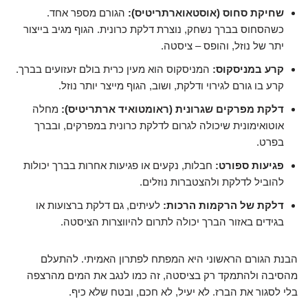
שחיקת סחוס (אוסטאוארתריטיס):
הגורם מספר אחד.
כשהסחוס בברך נשחק, נוצרת דלקת כרונית. הגוף מגיב בייצור
יתר של נוזל, והופס – ציסטה.
קרע במניסקוס:
המניסקוס הוא מעין כרית בולם זעזועים בברך.
קרע בו גורם לגירוי ודלקת, ושוב, הגוף מייצר יותר נוזל.
דלקת מפרקים שגרונית (ראומטואיד ארתריטיס):
מחלה
אוטואימונית שיכולה לגרום לדלקת כרונית במפרקים, ובברך
בפרט.
פגיעות ספורט:
חבלות, נקעים או פגיעות אחרות בברך יכולות
להוביל לדלקת ולהצטברות נוזלים.
דלקת של הרקמות הרכות:
לעיתים, גם דלקת ברצועות או
בגידים באזור הברך יכולה לתרום להיווצרות הציסטה.
הבנת הגורם הראשוני היא המפתח לפתרון האמיתי. להתעלם
מהסיבה ולהתמקד רק בציסטה, זה כמו לנגב את המים מהרצפה
בלי לסגור את הברז. לא יעיל, לא חכם, ובטח שלא כיף.