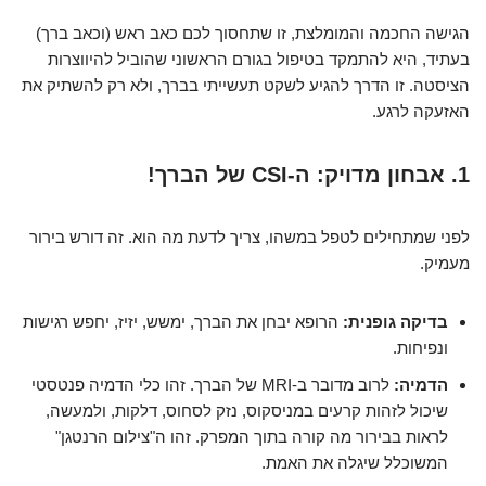
הגישה החכמה והמומלצת, זו שתחסוך לכם כאב ראש (וכאב ברך)
בעתיד, היא להתמקד בטיפול בגורם הראשוני שהוביל להיווצרות
הציסטה. זו הדרך להגיע לשקט תעשייתי בברך, ולא רק להשתיק את
האזעקה לרגע.
1. אבחון מדויק: ה-CSI של הברך!
לפני שמתחילים לטפל במשהו, צריך לדעת מה הוא. זה דורש בירור
מעמיק.
בדיקה גופנית:
הרופא יבחן את הברך, ימשש, יזיז, יחפש רגישות
ונפיחות.
הדמיה:
לרוב מדובר ב-MRI של הברך. זהו כלי הדמיה פנטסטי
שיכול לזהות קרעים במניסקוס, נזק לסחוס, דלקות, ולמעשה,
לראות בבירור מה קורה בתוך המפרק. זהו ה"צילום הרנטגן"
המשוכלל שיגלה את האמת.