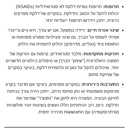
תרופות:
תרופות נוגדות דלקת לא סטרואידליות (NSAIDs)
יכולות להקל על הכאב והדלקת. במקרים של דלקת מפרקים
כרונית, ייתכן ויידרשו תרופות ייעודיות יותר.
שינוי אורח חיים:
ירידה במשקל, אם יש צורך, היא גיים-צ'יינג'ר
אמיתי לעומס על הברך. גם שינוי פעילויות ספורט מסוימות או
התאמת ציוד (נעליים, מדרסים) יכולים להפחית את הלחץ.
הזרקות מתקדמות:
מלבד סטרואידים, קיימות גם הזרקות של
חומצה היאלורונית ("שימון" הברך) או טיפולים ביולוגיים חדשניים
יותר, שיכולים להקל על כאבים ולהפחית דלקת, בעיקר במקרים
של שחיקת סחוס.
התערבות כירורגית:
במקרים מסוימים, בעיקר אם מדובר בקרע
מניסקוס משמעותי או נזק סחוסי נרחב, ייתכן ויהיה צורך בניתוח
לתיקון הבעיה. המטרה היא לתקן את "הפנצ'ר" שמייצר את
הדלקת. כיום, רוב הניתוחים הללו נעשים בשיטות זעיר פולשניות
(ארתרוסקופיה) עם התאוששות מהירה יחסית.