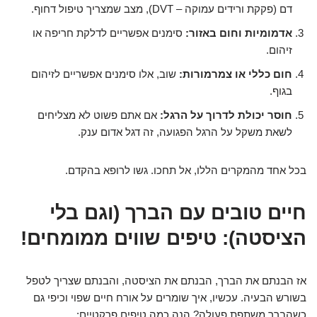
דם (פקקת ורידים עמוקה – DVT), מצב שמצריך טיפול דחוף.
אדמומיות וחום באזור:
סימנים אפשריים לדלקת חריפה או
זיהום.
חום כללי או צמרמורות:
שוב, אלו סימנים אפשריים לזיהום
בגוף.
חוסר יכולת לדרוך על הרגל:
אם אתם פשוט לא מצליחים
לשאת משקל על הרגל הפגועה, זה דגל אדום ענק.
בכל אחד מהמקרים הללו, אל תחכו. גשו לרופא בהקדם.
חיים טובים עם הברך (וגם בלי
הציסטה): טיפים שווים ממומחים!
אז הבנתם את הברך, הבנתם את הציסטה, והבנתם שצריך לטפל
בשורש הבעיה. עכשיו, איך שומרים על אורח חיים שפוי וכיפי גם
כשהברך משתפת פעולה? הנה כמה טיפים פרקטיים: