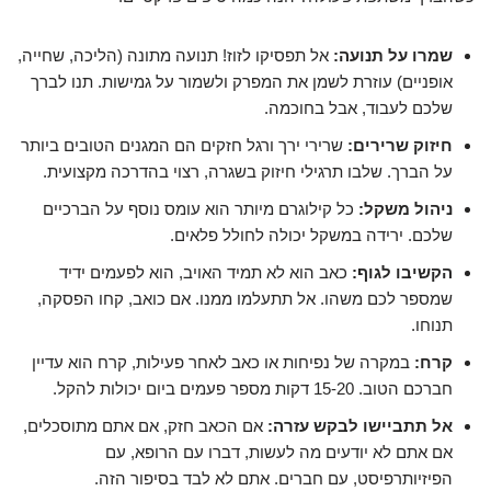
שמרו על תנועה:
אל תפסיקו לזוז! תנועה מתונה (הליכה, שחייה,
אופניים) עוזרת לשמן את המפרק ולשמור על גמישות. תנו לברך
שלכם לעבוד, אבל בחוכמה.
חיזוק שרירים:
שרירי ירך ורגל חזקים הם המגנים הטובים ביותר
על הברך. שלבו תרגילי חיזוק בשגרה, רצוי בהדרכה מקצועית.
ניהול משקל:
כל קילוגרם מיותר הוא עומס נוסף על הברכיים
שלכם. ירידה במשקל יכולה לחולל פלאים.
הקשיבו לגוף:
כאב הוא לא תמיד האויב, הוא לפעמים ידיד
שמספר לכם משהו. אל תתעלמו ממנו. אם כואב, קחו הפסקה,
תנוחו.
קרח:
במקרה של נפיחות או כאב לאחר פעילות, קרח הוא עדיין
חברכם הטוב. 15-20 דקות מספר פעמים ביום יכולות להקל.
אל תתביישו לבקש עזרה:
אם הכאב חזק, אם אתם מתוסכלים,
אם אתם לא יודעים מה לעשות, דברו עם הרופא, עם
הפיזיותרפיסט, עם חברים. אתם לא לבד בסיפור הזה.