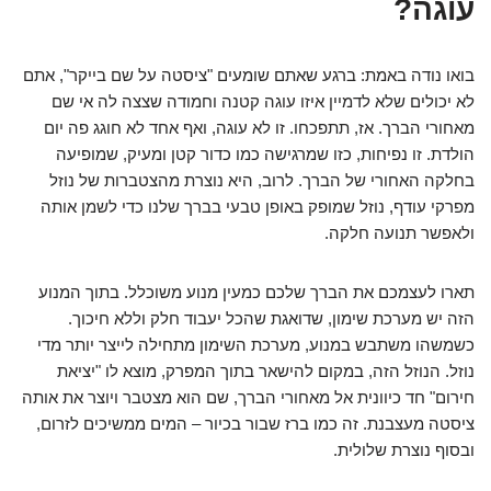
עוגה?
בואו נודה באמת: ברגע שאתם שומעים "ציסטה על שם בייקר", אתם
לא יכולים שלא לדמיין איזו עוגה קטנה וחמודה שצצה לה אי שם
מאחורי הברך. אז, תתפכחו. זו לא עוגה, ואף אחד לא חוגג פה יום
הולדת. זו נפיחות, כזו שמרגישה כמו כדור קטן ומעיק, שמופיעה
בחלקה האחורי של הברך. לרוב, היא נוצרת מהצטברות של נוזל
מפרקי עודף, נוזל שמופק באופן טבעי בברך שלנו כדי לשמן אותה
ולאפשר תנועה חלקה.
תארו לעצמכם את הברך שלכם כמעין מנוע משוכלל. בתוך המנוע
הזה יש מערכת שימון, שדואגת שהכל יעבוד חלק וללא חיכוך.
כשמשהו משתבש במנוע, מערכת השימון מתחילה לייצר יותר מדי
נוזל. הנוזל הזה, במקום להישאר בתוך המפרק, מוצא לו "יציאת
חירום" חד כיוונית אל מאחורי הברך, שם הוא מצטבר ויוצר את אותה
ציסטה מעצבנת. זה כמו ברז שבור בכיור – המים ממשיכים לזרום,
ובסוף נוצרת שלולית.