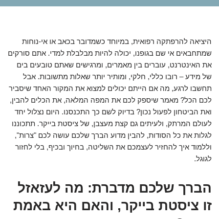
היציאה להרפתקה רפואית, במיוחד כשמדובר בכאב או אי-נוחות
שמתחבאים אי שם בגופנו, יכולה להיות מבלבלת למדי. אתם סורקים
את האינטרנט, עוברים בין מאמרים, ומרגישים שאתם טובעים בים
של מידע – רובו כללי, חלקי, ומותיר יותר שאלות מתשובות. אבל
תחשבו לרגע, מה אם הייתם יכולים למצוא את המקור האחד שיסביר
לכם הכל? מאמר שיספק לכם את המפה המלאה, את הכלים להבין,
ואת הביטחון לפעול נכון? בדיוק לשם כך התכנסנו. היום נצלול יחד
לעולם המרתק, ולעיתים גם קצת מעצבן, של ציסטת בייקר. תתכוננו
לגלות את כל הסודות, להבין מדוע הברך שלכם עושה לכם "צרות",
וללמוד איך להחזיר לעצמכם את השליטה, בחיוך ובכיף, בלי לחזור
לגוגל.
הברך שלכם מדברת: מה לעזאזל
זו ציסטת בייקר, והאם היא באמת