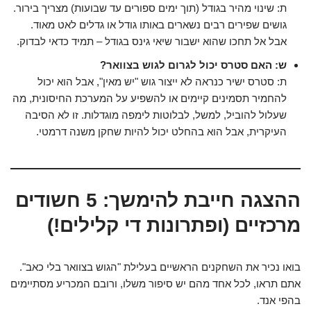
ת: שינוי מהיר בגודל (תוך ימים ספורים עד שבועות) מצריך בירור.
גושים שפירים רבים נשארים באותו גודל או גדלים לאט מאוד.
אבל אל תחכו שהוא ישבור שיאי גינס בגודל – תמיד כדאי לבדוק.
ש: האם סטרס יכול לגרום לגוש בצוואר?
ת: סטרס ישיר כנראה לא ייצור גוש "יש מאין", אבל הוא יכול
להחמיר תסמינים קיימים או להשפיע על המערכת החיסונית, מה
שעלול להוביל, למשל, לבלוטות לימפה מוגדלות. זו לא הסיבה
העיקרית, אבל הוא בהחלט יכול להיות שחקן משנה דרמטי.
ההצגה חייבת להימשך: 5 חשודים
מרכזיים (ופתרונות די קלילים!)
בואו נכיר את השחקנים הראשיים בעלילת "הגוש בצוואר בלי כאב".
אתם תראו, לכל אחד מהם יש סיפור משלו, ורובם המכריע מסתיימים
בהפי אנד.