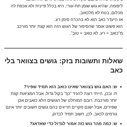
ליפומה, שהיא גוש שומן תת-עורי, היא בכלל פיינית ולא אכפת לה
מכלום, בטח לא מלכאוב.
אז היעדר כאב הוא לא בהכרח סימן רע.
הוא פשוט אומר שהסיפור של הגוש הזה הוא קצת יותר מורכב
מ"כואב = רע, לא כואב = טוב".
שאלות ותשובות בזק: גושים בצוואר בלי
כאב
ש: האם גוש בצוואר שאינו כואב הוא תמיד שפיר?
ת: ובכן, הייתי רוצה להגיד "כן!" בקול גדול, אבל המציאות קצת
יותר מורכבת. רובם המוחלט של הגושים הלא כואבים אכן
שפירים, אבל ישנם מקרים חריגים בהם גושים חשובים יותר אינם
גורמים לכאב. לכן, חשוב תמיד לבדוק.
ש: כמה מהר גוש כזה אמור לגדול כדי שאדאג?