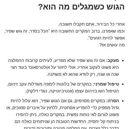
הגוש כשמגלים מה הוא?
אחרי כל הבירור, אתם תקבלו תשובה.
וכמו שאמרנו, ברוב המקרים התשובה היא "הכל בסדר, זה גוש שפיר,
אפשר להיות רגועים".
מה עושים אז?
מעקב:
אם זה גוש שפיר שלא מפריע, לעיתים קרובות ההמלצה
היא פשוט לעקוב אחריו. אולי לחזור על אולטרסאונד בעוד חצי
שנה או שנה, רק לוודא שהוא לא משתנה.
טיפול שמרני:
במקרים של בלוטות לימפה מוגדלות עקב זיהום,
הטיפול הוא בזיהום עצמו (אנטיביוטיקה, נוגדי דלקת).
הסרה:
במקרים מסוימים, גם אם הגוש שפיר, הוא עלול להיות
גדול מספיק כדי להפריע אסתטית, ללחוץ על איברים סמוכים, או
פשוט לגרום לאי נוחות נפשית. במקרים כאלה, ניתן להסירו
בניתוח קל יחסית. החדשות הטובות הן שניתוחים כאלה הם
בדרך כלל קצרים, עם החלמה מהירה וסיבוכים נדירים.