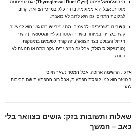
תירוגלוסאל ציסט (Thyroglossal Duct Cyst):
גם זו ציסטה
מולדת, אבל היא ממוקמת בדרך כלל במרכז הצוואר, קרוב
לבלוטת התריס. גם היא לרוב לא כואבת.
קשרים בשרירים:
לפעמים, מה שמרגיש כמו גוש הוא למעשה
קשר בשריר, במיוחד בשריר הסטרנוקליידומסטואיד (השריר
הגדול והבולט בצד הצוואר). זה קורה לפעמים בתינוקות
(טורטיקוליס מולד) אבל גם במבוגרים עקב מתח או תנועה לא
נכונה.
אז כן, הרשימה ארוכה, אבל המסר נשאר חיובי.
הצוואר הוא כמו קופסת הפתעות, אבל רוב ההפתעות שם חביבות
למדי.
שאלות ותשובות בזק: גושים בצוואר בלי
כאב – המשך