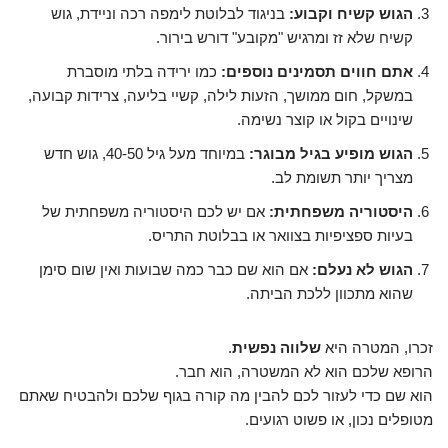
הגוש קשיח וקבוע:
בניגוד לבלוטת לימפה רכה וניידת, גוש
קשיח שלא זז ומרגיש "מקובע" דורש בירור.
אתם חווים תסמינים נוספים:
כמו ירידה בלתי מוסברת
במשקל, חום ממושך, הזעות לילה, קשיי בליעה, צרידות קבועה,
שינויים בקול או קוצר נשימה.
הגוש מופיע בגיל מבוגר:
במיוחד מעל גיל 40-50, גוש חדש
מצריך יותר תשומת לב.
היסטוריה משפחתית:
אם יש לכם היסטוריה משפחתית של
בעיות ספציפיות בצוואר או בבלוטת התריס.
הגוש לא נעלם:
אם הוא שם כבר כמה שבועות ואין שום סימן
שהוא מתכוון ללכת הביתה.
זכרו, המטרה היא
שלווה נפשית
.
הרופא שלכם הוא לא המשטרה, הוא חבר.
הוא שם כדי לעזור לכם להבין מה קורה בגוף שלכם ולהבטיח שאתם
מטופלים נכון, או פשוט רגועים.