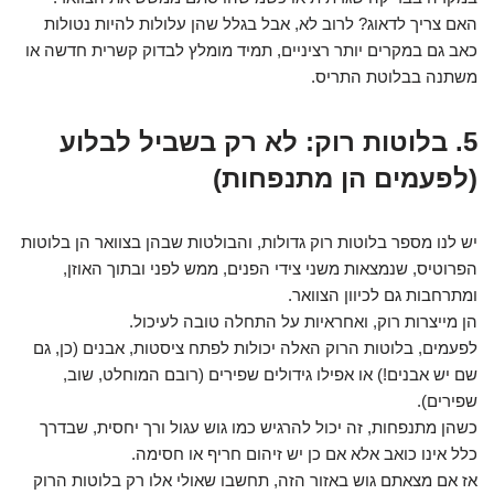
האם צריך לדאוג? לרוב לא, אבל בגלל שהן עלולות להיות נטולות
כאב גם במקרים יותר רציניים, תמיד מומלץ לבדוק קשרית חדשה או
משתנה בבלוטת התריס.
5. בלוטות רוק: לא רק בשביל לבלוע
(לפעמים הן מתנפחות)
יש לנו מספר בלוטות רוק גדולות, והבולטות שבהן בצוואר הן בלוטות
הפרוטיס, שנמצאות משני צידי הפנים, ממש לפני ובתוך האוזן,
ומתרחבות גם לכיוון הצוואר.
הן מייצרות רוק, ואחראיות על התחלה טובה לעיכול.
לפעמים, בלוטות הרוק האלה יכולות לפתח ציסטות, אבנים (כן, גם
שם יש אבנים!) או אפילו גידולים שפירים (רובם המוחלט, שוב,
שפירים).
כשהן מתנפחות, זה יכול להרגיש כמו גוש עגול ורך יחסית, שבדרך
כלל אינו כואב אלא אם כן יש זיהום חריף או חסימה.
אז אם מצאתם גוש באזור הזה, תחשבו שאולי אלו רק בלוטות הרוק