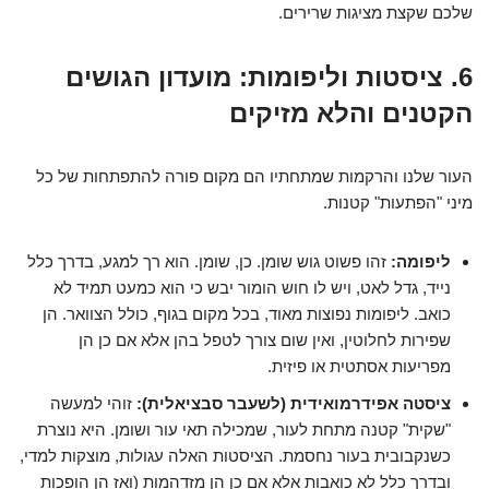
שלכם שקצת מציגות שרירים.
6. ציסטות וליפומות: מועדון הגושים
הקטנים והלא מזיקים
העור שלנו והרקמות שמתחתיו הם מקום פורה להתפתחות של כל
מיני "הפתעות" קטנות.
ליפומה:
זהו פשוט גוש שומן. כן, שומן. הוא רך למגע, בדרך כלל
נייד, גדל לאט, ויש לו חוש הומור יבש כי הוא כמעט תמיד לא
כואב. ליפומות נפוצות מאוד, בכל מקום בגוף, כולל הצוואר. הן
שפירות לחלוטין, ואין שום צורך לטפל בהן אלא אם כן הן
מפריעות אסתטית או פיזית.
ציסטה אפידרמואידית (לשעבר סבציאלית):
זוהי למעשה
"שקית" קטנה מתחת לעור, שמכילה תאי עור ושומן. היא נוצרת
כשנקבובית בעור נחסמת. הציסטות האלה עגולות, מוצקות למדי,
ובדרך כלל לא כואבות אלא אם כן הן מזדהמות (ואז הן הופכות