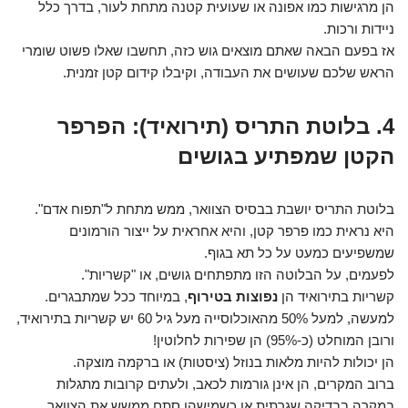
הן מרגישות כמו אפונה או שעועית קטנה מתחת לעור, בדרך כלל
ניידות ורכות.
אז בפעם הבאה שאתם מוצאים גוש כזה, תחשבו שאלו פשוט שומרי
הראש שלכם שעושים את העבודה, וקיבלו קידום קטן זמנית.
4. בלוטת התריס (תירואיד): הפרפר
הקטן שמפתיע בגושים
בלוטת התריס יושבת בבסיס הצוואר, ממש מתחת ל"תפוח אדם".
היא נראית כמו פרפר קטן, והיא אחראית על ייצור הורמונים
שמשפיעים כמעט על כל תא בגוף.
לפעמים, על הבלוטה הזו מתפתחים גושים, או "קשריות".
קשריות בתירואיד הן
נפוצות בטירוף
, במיוחד ככל שמתבגרים.
למעשה, למעל 50% מהאוכלוסייה מעל גיל 60 יש קשריות בתירואיד,
ורובן המוחלט (כ-95%) הן שפירות לחלוטין!
הן יכולות להיות מלאות בנוזל (ציסטות) או ברקמה מוצקה.
ברוב המקרים, הן אינן גורמות לכאב, ולעתים קרובות מתגלות
במקרה בבדיקה שגרתית או כשמישהו סתם ממשש את הצוואר.