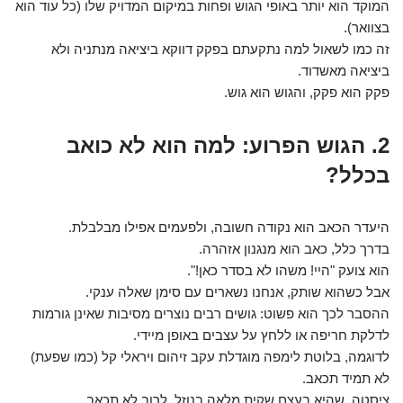
המוקד הוא יותר באופי הגוש ופחות במיקום המדויק שלו (כל עוד הוא
בצוואר).
זה כמו לשאול למה נתקעתם בפקק דווקא ביציאה מנתניה ולא
ביציאה מאשדוד.
פקק הוא פקק, והגוש הוא גוש.
2. הגוש הפרוע: למה הוא לא כואב
בכלל?
היעדר הכאב הוא נקודה חשובה, ולפעמים אפילו מבלבלת.
בדרך כלל, כאב הוא מנגנון אזהרה.
הוא צועק "היי! משהו לא בסדר כאן!".
אבל כשהוא שותק, אנחנו נשארים עם סימן שאלה ענקי.
ההסבר לכך הוא פשוט: גושים רבים נוצרים מסיבות שאינן גורמות
לדלקת חריפה או ללחץ על עצבים באופן מיידי.
לדוגמה, בלוטת לימפה מוגדלת עקב זיהום ויראלי קל (כמו שפעת)
לא תמיד תכאב.
ציסטה, שהיא בעצם שקית מלאה בנוזל, לרוב לא תכאב.