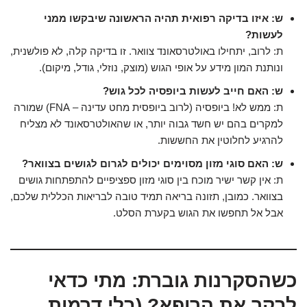
ש: איזו בדיקה רפואית תהיה הראשונה שיבקשו ממני
לעשות?
ת: לרוב, יתחילו באולטרסאונד צוואר. זו בדיקה קלה, לא פולשנית,
ונותנת המון מידע על אופי הגוש (מוצק, נוזלי, גודל, מיקום).
ש: האם חייב לעשות ביופסיה לכל גוש?
ת: ממש לא! ביופסיה (לרוב ביופסית מחט עדינה – FNA) שמורה
למקרים בהם יש חשד גבוה יותר, או שהאולטרסאונד לא מצליח
להרגיע לחלוטין את החששות.
ש: האם סוגי מזון מסוימים יכולים לגרום לגושים בצוואר?
ת: אין קשר ישיר מוכח בין סוגי מזון ספציפיים להתפתחות גושים
בצוואר. כמובן, תזונה בריאה תמיד טובה לבריאות הכללית שלכם,
אבל אל תחפשו את הגוש בקערת הסלט.
כשהסקרנות גוברת: מתי כדאי
לבקר את הרופא? (בלי דרמות