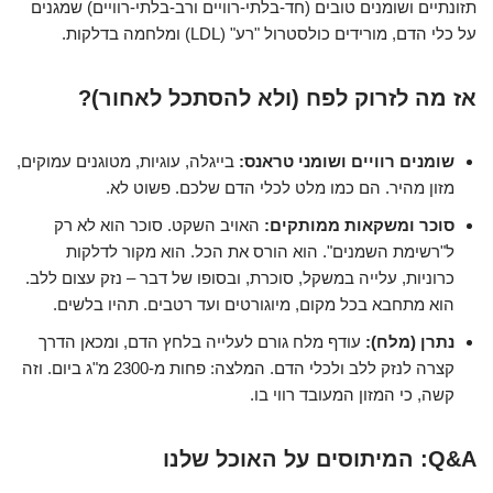
תזונתיים ושומנים טובים (חד-בלתי-רוויים ורב-בלתי-רוויים) שמגנים
על כלי הדם, מורידים כולסטרול "רע" (LDL) ומלחמה בדלקות.
אז מה לזרוק לפח (ולא להסתכל לאחור)?
שומנים רוויים ושומני טראנס:
בייגלה, עוגיות, מטוגנים עמוקים,
מזון מהיר. הם כמו מלט לכלי הדם שלכם. פשוט לא.
סוכר ומשקאות ממותקים:
האויב השקט. סוכר הוא לא רק
ל"רשימת השמנים". הוא הורס את הכל. הוא מקור לדלקות
כרוניות, עלייה במשקל, סוכרת, ובסופו של דבר – נזק עצום ללב.
הוא מתחבא בכל מקום, מיוגורטים ועד רטבים. תהיו בלשים.
נתרן (מלח):
עודף מלח גורם לעלייה בלחץ הדם, ומכאן הדרך
קצרה לנזק ללב ולכלי הדם. המלצה: פחות מ-2300 מ"ג ביום. וזה
קשה, כי המזון המעובד רווי בו.
Q&A: המיתוסים על האוכל שלנו