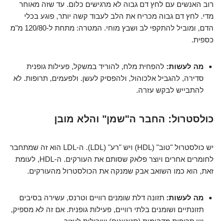
רוב האנשים עם לחץ דם גבוה לא מרגישים כלום. עד שזה מאוחר
מדי. לחץ דם גבוה מכריח את הלב לעבוד קשה יותר, פוגע בכלי
הדם, ומוביל להתקפי לב ושבץ מוחי. המטרה: מתחת ל-120/80 מ"מ
כספית.
מה לעשות:
להפחית מלח, להוריד במשקל, פעילות גופנית
סדירה, להגביל אלכוהול, ולהפסיק לעשן. ולפעמים, תרופות. לא
להתבייש לבקש עזרה.
כולסטרול: החבר ה"שמן" והלא מובן
יש כולסטרול "טוב" (HDL) ויש "רע" (LDL). ה-LDL הוא זה שמתחבר
לחומרים אחרים ויוצר פלאק שסותם את העורקים. ה-HDL, לעומת
זאת, הוא כמו השואב אבק שמנקה את הכולסטרול מהעורקים.
מה לעשות:
תזונה דלת שומנים רוויים וטרנס, עשירה בסיבים
תזונתיים ושומנים בלתי רוויים, פעילות גופנית. אם זה לא מספיק,