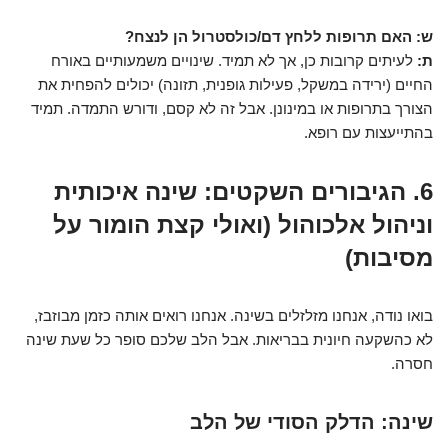
ש: האם תרופות ללחץ דם/כולסטרול הן לנצח?
ת:
לעיתים קרובות כן, אך לא תמיד. שינויים משמעותיים באורח
החיים (ירידה במשקל, פעילות גופנית, תזונה) יכולים להפחית את
הצורך בתרופות או במינונן. אבל זה לא קסם, ודורש התמדה. תמיד
בהתייעצות עם רופא.
6. הגיבורים השקטים: שינה איכותית
וניהול אלכוהול (ואולי קצת הומור על
מסיבות)
בואו נודה, אנחנו מזלזלים בשינה. אנחנו רואים אותה כזמן מבוזבז,
לא כהשקעה חיונית בבריאות. אבל הלב שלכם סופר כל שעת שינה
חסרה.
שינה: הדלק הסודי של הלב