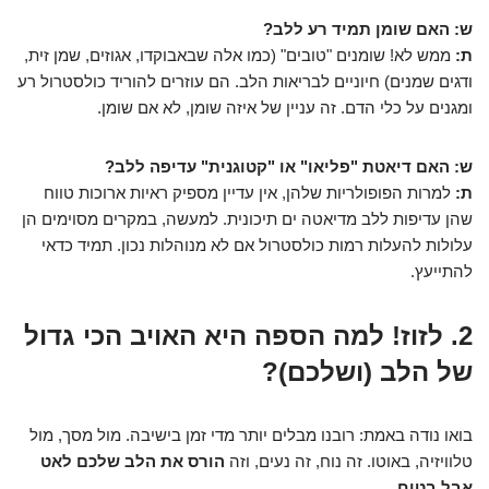
ש: האם שומן תמיד רע ללב?
ת:
ממש לא! שומנים "טובים" (כמו אלה שבאבוקדו, אגוזים, שמן זית,
ודגים שמנים) חיוניים לבריאות הלב. הם עוזרים להוריד כולסטרול רע
ומגנים על כלי הדם. זה עניין של איזה שומן, לא אם שומן.
ש: האם דיאטת "פליאו" או "קטוגנית" עדיפה ללב?
ת:
למרות הפופולריות שלהן, אין עדיין מספיק ראיות ארוכות טווח
שהן עדיפות ללב מדיאטה ים תיכונית. למעשה, במקרים מסוימים הן
עלולות להעלות רמות כולסטרול אם לא מנוהלות נכון. תמיד כדאי
להתייעץ.
2. לזוז! למה הספה היא האויב הכי גדול
של הלב (ושלכם)?
בואו נודה באמת: רובנו מבלים יותר מדי זמן בישיבה. מול מסך, מול
טלוויזיה, באוטו. זה נוח, זה נעים, וזה
הורס את הלב שלכם לאט
אבל בטוח.