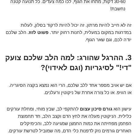
30-60 דקות, מתחו את הגוף, לכו כמה צעדים. כל תנועה קטנה
נחשבת!
זה לא חייב להיות מרתון. זה יכול להיות לרקוד בסלון, לעלות
במדרגות במקום במעלית, לחנות רחוק יותר.
פשוט לזוז.
הלב שלכם
יודה לכם, וגם שאר הגוף.
3. ההרגל שהורג: למה הלב שלכם צועק
"די!" לסיגריות (וגם לאידוי)?
אם יש אויב מספר אחד ללב שלכם, הרי הוא נמצא בקצה הסיגריה.
או הוויפ. או כל צורה אחרת של ניקוטין ורעלנים.
עישון הוא
גורם סיכון עצום
להתקפי לב, שבץ מוחי, ומחלת עורקים
כלילית. הניקוטין מעלה את לחץ הדם וקצב הלב, חד תחמוצת
הפחמן מפחיתה את כמות החמצן שמגיעה ללב, והכימיקלים
האחרים גורמים נזק לדפנות כלי הדם, מה שמוביל לטרשת עורקים.