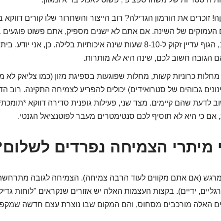
ה! זוכרים את הורמון הגדילה? רוב הייצור והשחרור שלו קורים דווקא 
העמוקים של השינה. אם אתם לא ישנים מספיק, אתם פשוט פוגעים בי
הגדילה. בגיל 17, הגוף עדיין זקוק ל-8-10 שעות שינה איכותיות בלילה. כן, אני
הגובה חשוב לכם, שינה היא לא מותרות.
חלות כרוניות קשות, מחלות שפוגעות בספיגת מזון (כמו צליאק לא מא
נונים גבוהים של סטרואידים) יכולים להפריע לצמיחה התקינה. רוב ה
וב לדעת שהם קיימים. מצד שני, פעילות גופנית סדירה דווקא *תומכת
 אם כי היא לא תוסיף לכם סנטימטרים מעבר לפוטנציאל הגנטי.
מיתרי הצמיחה נפרדים לשלום?
רגש (אם אתם מקווים לעוד הרבה צמיחה). הצמיחה לגובה מתרחש
גליים, ידיים). בקצות העצמות האלה יש אזורים שנקראים "לוחות גדילה
רים האלה מורכבים מסחוס, והם המקום שבו נוצרת עצם חדשה שמקפי