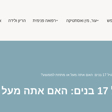
פש
עור, מין ואסתטיקה
רפואה פנימית
הריון ולידה
א
תחת לממוצע?
ע?