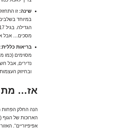
שינה:
זו התחזוק
במיוחד בשלבים 
מסכים… אבל אם 
בריאות כללית:
מ
מסוימים (כמו מי
נדירים, אבל חש
ובחיזוק העצמות,
אז… מתי 
הנה החלק הפחות מ
הארוכות של הגוף (ר
אפיפיזריים". האזו