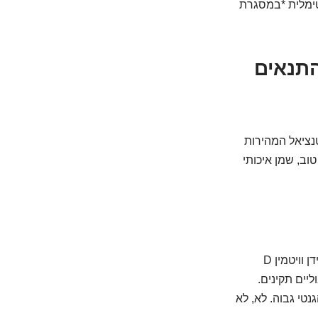
פטימלית *במסגרת
והתנאים
נציאל המהירות
ב, שמן איכותי
זה הדלק! הגוף הצומח צריך המון חומרי בניין. חלבון לבניית רקמות ושרירים, סידן וויטמין D
יים תקינים.
נטי גבוה. לא, לא