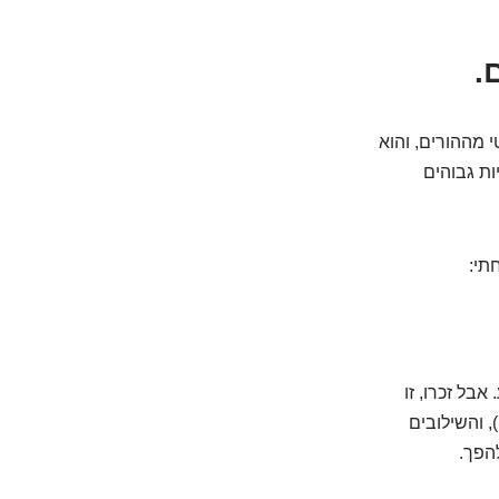
לכם. קיבלתם מטען גנטי מההורים, והוא
ת גבוהים
תי:
בל זכרו, זו
, והשילובים
להפך.