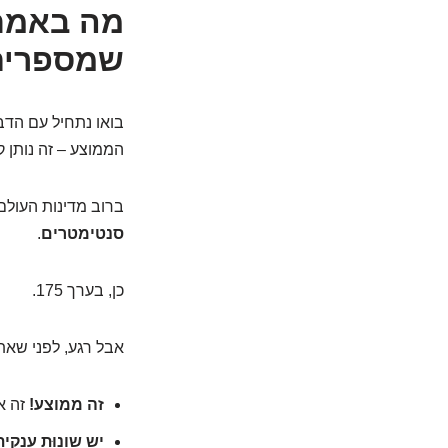
שמספרים 
בואו נתחיל עם הדב
הממוצע – זה נותן קנ
ברוב מדינות העולם המערב
סנטימטרים
.
כן, בערך 175.
אבל רגע, לפני שא
זה ממוצע!
זה או
יש שונוּת ענקית