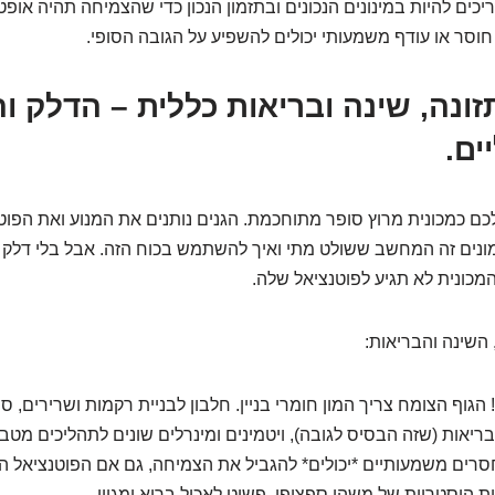
יכים להיות במינונים הנכונים ובתזמון הנכון כדי שהצמיחה תהיה או
חוסר או עודף משמעותי יכולים להשפיע על הגובה הסופי.
ר 3: תזונה, שינה ובריאות כללית – הדלק 
ים.
ם כמכונית מרוץ סופר מתוחכמת. הגנים נותנים את המנוע ואת הפוט
נים זה המחשב ששולט מתי ואיך להשתמש בכוח הזה. אבל בלי דלק טו
מכונית לא תגיע לפוטנציאל שלה.
 השינה והבריאות:
ריאות (שזה הבסיס לגובה), ויטמינים ומינרלים שונים לתהליכים מטבול
חסרים משמעותיים *יכולים* להגביל את הצמיחה, גם אם הפוטנציאל הג
ות היסטריות של משהו ספציפי, פשוט לאכול בריא ומגוון.