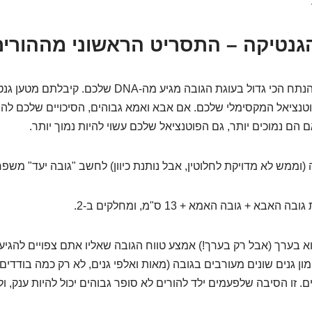
זה השחקן הראשי. הנתח הכי גדול בעוגת הגובה מגיע מה-DNA ש
נציאל המקסימלי שלכם. אם אבא ואמא גבוהים, הסיכויים שלכם להיו
הם נמוכים יותר, גם הפוטנציאל שלכם עשוי להיות נמוך יותר.
(וממש לא מדויקת לחלוטין, אבל נותנת כיוון) לחשב "גובה יעד" משפח
בא + גובה האמא + 13 ס"מ, ומחלקים ב-2.
בערך (אבל רק בערך!) אמצע טווח הגובה שאליו אתם צפויים להגיע. א
ן גנים שונים מעורבים בגובה (מאות ואלפי גנים, לא רק כמה בודדים)
ם. זו הסיבה שלפעמים ילד להורים לא סופר גבוהים יכול להיות ענק, ו