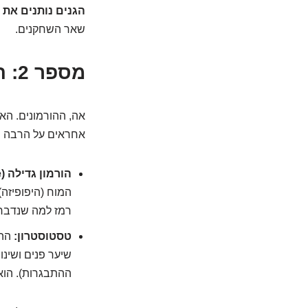
הגנים נותנים את 
שאר השחקנים.
מספר 2: ההורמונים – המנצחים הגדולים על הצמיחה.
אה, ההורמונים. הא
אחראים על הרבה מס
הורמון גדילה (GH – Growth Hormone):
המוח (היפופיזה)
רמז למה שנדבר
טסטוסטרון:
ההו
שיער פנים ושינו
ההתבגרות). הוא 