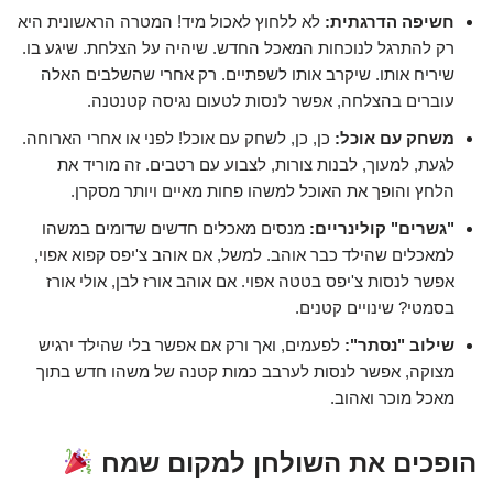
חשיפה הדרגתית:
לא ללחוץ לאכול מיד! המטרה הראשונית היא
רק להתרגל לנוכחות המאכל החדש. שיהיה על הצלחת. שיגע בו.
שיריח אותו. שיקרב אותו לשפתיים. רק אחרי שהשלבים האלה
עוברים בהצלחה, אפשר לנסות לטעום נגיסה קטנטנה.
משחק עם אוכל:
כן, כן, לשחק עם אוכל! לפני או אחרי הארוחה.
לגעת, למעוך, לבנות צורות, לצבוע עם רטבים. זה מוריד את
הלחץ והופך את האוכל למשהו פחות מאיים ויותר מסקרן.
"גשרים" קולינריים:
מנסים מאכלים חדשים שדומים במשהו
למאכלים שהילד כבר אוהב. למשל, אם אוהב צ'יפס קפוא אפוי,
אפשר לנסות צ'יפס בטטה אפוי. אם אוהב אורז לבן, אולי אורז
בסמטי? שינויים קטנים.
שילוב "נסתר":
לפעמים, ואך ורק אם אפשר בלי שהילד ירגיש
מצוקה, אפשר לנסות לערבב כמות קטנה של משהו חדש בתוך
מאכל מוכר ואהוב.
הופכים את השולחן למקום שמח