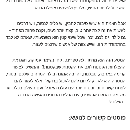
אצל ילדים על הספקטרום היא בהחלט אתגר, ואתגר לא פשוט בכלל.
הוא יכול להיות מתיש, מלחיץ ולפעמים אפילו מדכא.
אבל האמת היא שיש סיבות להבין, יש כלים לנסות, ויש דרכים
לעשות את זה קצת יותר טוב, קצת יותר נעים, וקצת פחות מפחיד –
גם לילד וגם לכם. זכרו שכל שינוי קטן הוא משמעותי. שאתם לא לבד
בהתמודדות הזו. ושיש צוות של אנשים שרוצים לעזור.
המסע הזה הוא מרתון, לא ספרינט. קחו נשימה עמוקה, חגגו את
ההצלחות הקטנות (וגם את הקטנות שבקטנות!), והמשיכו לצעוד
קדימה באהבה, סבלנות, והרבה אמונה בילד המדהים שלכם. בסוף,
המטרה היא לא רק לגרום להם לאכול ברוקולי, אלא לעזור להם
לפתח קשר חיובי ובטוח יותר עם עולם האוכל, ועם העולם בכלל. וזו
משימה בהחלט אפשרית, עם הכלים הנכונים והגישה הנכונה.
בהצלחה!
פוסטים קשורים לנושא: