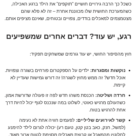
כשכל כך הרבה גירויים חושיים "תוקפים" את הילד ברגע האכילה,
כשהמערכת החושית שלו מכווננת אחרת – זה לא פלא שהם
מצטמצמים למאכלים בודדים, צפויים ובטוחים, שאינם מציפים אותם.
רגע, יש עוד? דברים אחרים שמשפיעים
חוץ מהסיפור החושי, יש עוד גורמים שמשחקים תפקיד:
נוקשות ומסגרות:
ילדים על הספקטרום פורחים בשגרה וצפויות.
אוכל חדש? זה ממש מחוץ לשגרה! זה דורש גמישות שעדיין לא
קיימת.
חרדה ושליטה:
הכנסת משהו חדש לפה זו פעולה שדורשת אמון.
כשהעולם מרגיש כאוטי, לשלוט במה שנכנס לגוף יכול להיות דרך
אחת להרגיש בטוח.
קשר לאירועים שליליים:
לפעמים חוויה אחת לא נעימה
(למשל, חנק, כאב בטן קטן, טעם רע) יכולה לגרום לילד להימנע
לחלוטין מהמאכל או קבוצת מאכלים מסוימת לטווח ארוך מאוד.