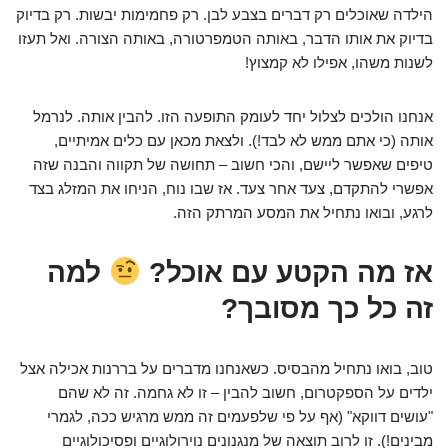
הילדה שאוכלים רק דברים בצבע לבן. רק פחמימות יבשות. רק בדיוק
בדיוק את אותו הדבר, באותה הטמפרטורה, באותה הצורה. ואל תעזו
לשנות משהו, אפילו לא קמצוץ!
אנחנו הולכים לצלול יחד לעומק התופעה הזו. להבין אותה. לנרמל
אותה (כי אתם ממש לא לבד!). ולצאת מכאן עם כלים אמיתיים,
טיפים שאפשר ליישם, והכי חשוב – תחושה של תקווה והבנה שזה
אפשרי להתקדם, צעד אחר צעד. אז שבו נוח, הניחו את המזלג בצד
לרגע, ובואו נתחיל את המסע המרתק הזה.
אז מה הקטע עם אוכל?
למה
זה כל כך מסובך?
טוב, בואו נתחיל מהבסיס. כשאנחנו מדברים על בררנות אכילה אצל
ילדים על הספקטרום, חשוב להבין – זו לא גחמה. זה לא שהם
"עושים דווקא" (אף על פי שלפעמים זה ממש מרגיש ככה, לגמרי
מבינים!). זו לרוב תוצאה של מנגנונים נוירולוגיים ופסיכולוגיים