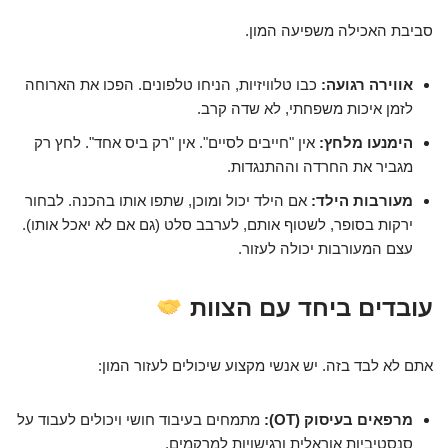
סביבת האכילה משפיעה המון.
אווירה רגועה:
כבו טלוויזיות, הניחו טלפונים. הפכו את הארוחה
לזמן איכות משפחתי, לא שדה קרב.
הימנעו מלחץ:
אין "חייבים לסיים". אין "רק ביס אחד". לחץ רק
מגביר את החרדה וההתנגדות.
מעורבות הילד:
אם הילד יכול ומוכן, שתפו אותו בהכנה. לבחור
ירקות בסופר, לשטוף אותם, לערבב סלט (גם אם לא יאכל אותו).
עצם המעורבות יכולה לעזור.
עובדים ביחד עם הצוות
אתם לא לבד בזה. יש אנשי מקצוע שיכולים לעזור המון:
מרפאים בעיסוק (OT):
מתמחים בעיבוד חושי ויכולים לעבוד על
סנסטיביות אוראלית ורגישויות למרקמים.