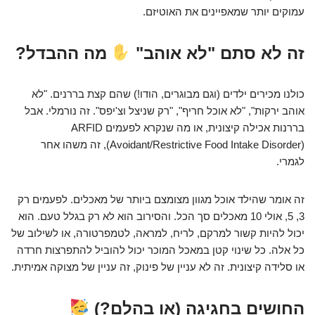
עמוקים יותר שמאפיינים את האוטיזם.
זה לא סתם "לא אוהב"
מה ההבדל?
כולנו מכירים ילדים (וגם מבוגרים, הודו!) שהם קצת בררנים. "לא
אוהב ירקות", "לא אוכל חריף", "רק שניצל וצ'יפס". זה נורמלי. אבל
בררנות אכילה קיצונית, או מה שנקרא לפעמים ARFID
(Avoidant/Restrictive Food Intake Disorder), זה משהו אחר
לגמרי.
זה אומר שהילד אוכל מגוון מצומצם ביותר של מאכלים. לפעמים רק
3, 5, אולי 10 מאכלים סך הכל. והסירוב הוא לא רק בגלל טעם. הוא
יכול להיות קשור למרקם, לריח, למראה, לטמפרטורה, או לשילוב של
כל אלה. כל שינוי קטן במאכל המוכר יכול להוביל להתפרצות חרדה
או סלידה קיצונית. זה לא עניין של פינוק, זה עניין של מצוקה אמיתית.
החושים בחגיגה (או בהלם?)