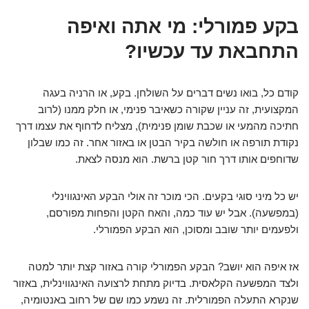
בקע פמורלי: מי אתה ואיפה
התחבאת עד עכשיו?
קודם כל, בואו נשים דברים על השולחן. בקע, או הרניה בעגה
המקצועית, זה עניין שקורה כשאיבר פנימי, או חלק ממנו (לרוב
חתיכה מהמעי או שכבת שומן פנימית), מצליח לדחוף את עצמו דרך
נקודת תורפה או חולשה בקיר הבטן או באזור אחר. זה כמו שבלון
שדוחפים אותו דרך חור קטן ברשת. הוא מנסה לצאת.
יש כל מיני סוגי בקעים. הכי מוכר זה אולי הבקע האינגווינלי
(במפשעה). אבל יש עוד כמה, והאח הקטן והפחות מפורסם,
ולפעמים יותר שובב ומסוכן, הוא הבקע הפמורלי.
אז איפה הוא יושב? הבקע הפמורלי קורה באזור קצת יותר למטה
ולצד המפשעה הקלאסית. בדיוק מתחת לרצועה האינגווינלית, באזור
שנקרא התעלה הפמורלית. זה נשמע כמו שם של רחוב באנטומיה,