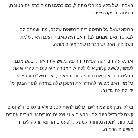
האבחון של בקע פמורלי מתחיל, כמו כמעט תמיד ברפואה הטובה,
בשיחה ובדיקה פיזית.
הרופא ישאל על ההיסטוריה הרפואית שלכם, מתי שמתם לב
לבליטה (אם שמתם לב), האם היא כואבת, האם היא נעלמת
בשכיבה, האם יש דברים שמחמירים אותה.
ואז מגיעה הבדיקה הפיזית. הרופא ימשש את האזור, יבקש מכם
לעמוד, לשעל קלות, אולי ללחוץ. המטרה היא לנסות להרגיש את
הבליטה, לראות אם היא מופיעה במאמץ, ואם היא "רדוקטילית" –
כלומר, האם אפשר להחזיר את התוכן שלה בחזרה לתוך הבטן על
ידי לחיצה עדינה.
בגלל שבקעים פמורליים יכולים להיות קטנים ולא בולטים, ולפעמים
קשה להבדיל בינם לבין בקעים אינגווינליים נמוכים או מצבים אחרים
(בלוטות לימפה נפוחות, למשל), לפעמים הרופא יזדקק לעזרה
משיטות הדמיה.