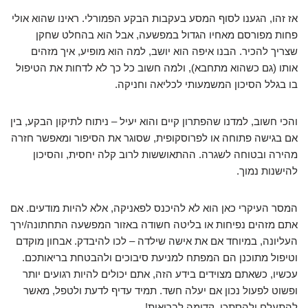
אז זהו, הגענו לסוף המסע בעקבות הבקע הפמורלי. ראינו שהוא אולי
פחות מפורסם מאחיו הגדול במפשעה, אבל הוא בהחלט שחקן
שצריך להכיר. הבנו איפה הוא יושב, למה הוא מופיע, איך מזהים
אותו (גם כשהוא מתחבא), ולמה חשוב כל כך לא לדחות את הטיפול
בו בגלל הסיכון המשמעותי לכליאה וחניקה.
והכי חשוב, למדנו שהפתרון קיים והוא יעיל – ניתוח לתיקון הבקע, בין
אם בגישה פתוחה או לפרוסקופית, שסוגר את הסיפור ומאפשר חזרה
מהירה ובטוחה לשגרה. ההתאוששות לרוב קלה יחסית, והסיכון
להישנות נמוך.
המסר העיקרי כאן הוא לא להיכנס לפאניקה, אלא להיות מודעים. אם
אתם מזהים נפיחות או בליטה חשודה באזור המפשעה התחתונה/ירך
העליונה, במיוחד אם את אישה שילדה – לכו להיבדק. אבחון מוקדם
וטיפול מתוכנן הם המפתח למניעת סיבוכים ולהבטחת בריאותכם.
עכשיו, כשאתם מצוידים בידע הזה, אתם יכולים להיות רגועים יותר
ופשוט לפעול נכון אם יעלה חשד. תמיד עדיף לדעת ולטפל, מאשר
להתעלם ולהסתכן. קדימה לבריאות!