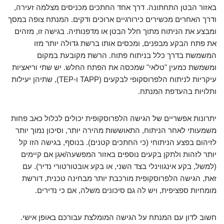
באזור הבטן התחתונה. דרך אחד החתכים מכניסים מצלמה זעירה,
ודרך האחרים מכשירים כירורגיים ארוכים ודקים. המנתח צופה במסך
ומבצע את הניתוח מתוך חלל הבטן או מדפנותיה. בגישה זו, מזהים
את פתח הבקע מבפנים, ומכסים אותו ברשת גדולה יותר מזו
המשמשת בדרך כלל בניתוח פתוח. הרשת מקובעת במקום
ומשמשת כמעין "טלאי" שמכסה את הפתח החלש. יש שתי וריאציות
עיקריות לניתוח הלפרוסקופי לבקעים (TAPP ו-TEP), שתיהן יעילות
ותלויות בהעדפת המנתח.
יתרונות אפשריים של הגישה הלפרוסקופית יכולים לכלול כאב פחות
משמעותי לאחר הניתוח, התאוששות מהירה יותר, וסיכון נמוך יותר
לזיהום בפצע הניתוחי (כי החתכים קטנים). בנוסף, בגישה הזו קל
יותר לזהות ולתקן בקעים נוספים באזור המפשעה/אגן אם קיימים
(למשל, בקע אינגווינלי בצד השני, או בקע אובטורטורי נדיר). עם
זאת, הגישה הלפרוסקופית מורכבת יותר מבחינה טכנית, דורשת
מומחיות ספציפית, ויש לה גם סיכונים משלה, אם כי נדירים.
חשוב לדון עם המנתח על הגישה המומלצת עבורכם באופן אישי.