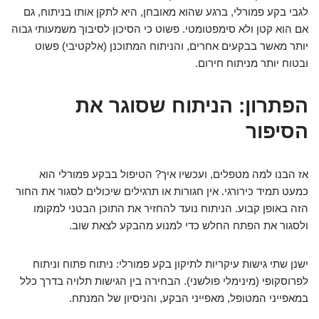
לגבי בקע פמורלי, ברגע שהוא מאובחן, היא לתקן אותו בניתוח, גם
אם הוא קטן ולא סימפטומטי. פשוט כי הסיכון לסיבוך משמעותי גבוה
יותר מאשר בבקעים אחרים, והניתוח המתוכנן (אלקטיבי) פשוט
ובטוח יותר מניתוח חירום.
הפתרון: הניתוח שסוגר את
הסיפור
אז הבנו למה מטפלים, ועכשיו איך? הטיפול בבקע פמורלי הוא
כמעט תמיד כירורגי. אין חגורות או תרגילים שיכולים לסגור את החור
הזה באופן קבוע. הניתוח נועד להחזיר את התוכן הבטני למקומו
ולסגור את הפתח החלש כדי למנוע מהבקע לצאת שוב.
ישנן שתי גישות עיקריות לתיקון בקע פמורלי: ניתוח פתוח וניתוח
לפרוסקופי (מינימלי פולשני). הבחירה בין הגישות תלויה בדרך כלל
במאפייני המטופל, מאפייני הבקע, והניסיון של המנתח.