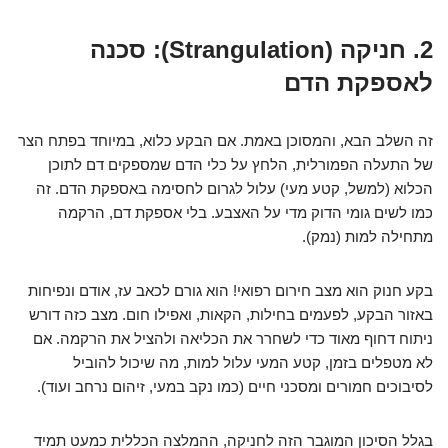
2. חניקה (Strangulation): סכנה
לאספקת הדם
זה השלב הבא, והמסוכן באמת. אם הבקע כלוא, במיוחד בפתח הצר
של התעלה הפמורלית, הלחץ על כלי הדם שמספקים דם לתוכן
הכלוא (למשל, קטע מעי) עלול לגרום לחסימה באספקת הדם. זה
כמו לשים גומי הדוק מדי על האצבע. בלי אספקת דם, הרקמה
מתחילה למות (נמק).
בקע חנוק הוא מצב חירום רפואי! הוא גורם לכאב עז, אודם ונפיחות
באזור הבקע, לפעמים בחילות, הקאות, ואפילו חום. מצב כזה דורש
ניתוח דחוף מאוד כדי לשחרר את הכליאה ולהציל את הרקמה. אם
לא מטפלים בזמן, קטע המעי עלול למות, מה שיכול להוביל
לסיבוכים חמורים ומסכני חיים (כמו נקב במעי, זיהום נרחב ועוד).
בגלל הסיכון המוגבר הזה לחניקה, ההמלצה הכללית כמעט תמיד