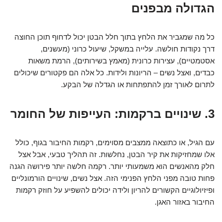
הגדולה מבפנים
כל מה שמגביר את הלחץ בתוך חלל הבטן יכול לדחוף תוכן החוצה
דרך נקודות חולשה. עלייה במשקל, שיעול כרוני (מעשנים,
אסטמטיים), עצירות כרונית (מאמץ בשירותים), הרמת משאות
כבדים, ואצל נשים – הריונות ולידות. כל אלה הם פקטורים שיכולים
לתרום לאורך זמן להתפתחות או הגדלה של הבקע.
3. שינויים ברקמות: העייפות של החומר
עם הגיל, או כתוצאה ממצבים מסוימים, רקמות החיבור בגוף, כולל
אלו שמחזיקות את קיר הבטן, נחלשות. זה תהליך טבעי, אבל אצל
חלק מהאנשים הוא משמעותי יותר. רקמה חלשה יותר פירושה הגנה
פחות טובה מפני הלחץ הפנימי הזה. אצל נשים, שינויים הורמונליים
ופיזיולוגיים הקשורים להריון ולידה יכולים להשפיע על חוזק רקמות
החיבור באזור האגן.