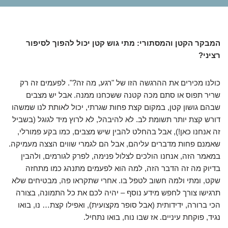
המבקר הקטן והמסתורי: מתי גוש קטן יכול להפוך לסיפור
רציני?
כולנו מכירים את ההרגשה הזו של "רגע, מה זה?". לפעמים זה רק
שריר תפוס או סתם מכה קטנה ששכחנו ממנה. אבל יש מצבים
שבהם גושון קטן, במקום קצת פחות שגרתי, יכול לאותת לנו שמשהו
דורש קצת יותר תשומת לב. לא להיבהל, לא לרוץ מיד לגוגל (בשביל
זה אנחנו כאן!), אבל בהחלט להבין שיש מצבים, כמו בקע פמורלי,
שאמנם פחות מדברים עליהם, אבל הם לגמרי שווים הצצה מעמיקה.
במאמר הזה, אנחנו הולכים לצלול פנימה, לפרק לגורמים, ולהבין
בדיוק מה זה הדבר הזה, למה הוא לפעמים מתנהג כמו מתחזה
שקט, ומתי ולמה חשוב לטפל בו. אחרי שתקראו פה, מבטיחים שלא
תרגישו צורך לחפש מידע נוסף – יהיה לכם את כל התמונה, בצורה
הכי ברורה, ידידותית (אבל סופר מקצועית), ואפילו קצת… נו, בואו
נגיד, פוקחת עיניים. אז שבו נוח, בואו נתחיל.