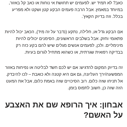
כאב? לא תמיד יש. לפעמים יש תחושת אי נוחות או כאב קל באזור,
במיוחד במאמץ. אבל הרבה פעמים הבקע קטן ושקט ולא מפריע
בכלל. וזה בדיוק הקאץ'.
אם הבקע גדל או, חלילה, נתקע (נדבר על זה מיד), הכאב יכול להיות
פתאומי וחזק. אבל בשלבים הראשונים, הסימנים יכולים להיות
מינימליים. ולכן, לפעמים אנשים מגלים שיש להם בקע כזה רק
בבדיקה רפואית שגרתית, או כשהוא מתחיל לגרום בעיות.
זה בדיוק המקום להדגיש: אם יש לכם חשד לבליטה או נפיחות באזור
המפשעה/ירך העליונה, גם אם היא קטנה ולא כואבת – לכו להיבדק.
אל תניחו שזה כלום. רוב הסיכויים שזה באמת כלום, אבל את המעט
הזה שזה כן, חשוב לתפוס בזמן.
אבחון: איך הרופא שם את האצבע
על האשם?