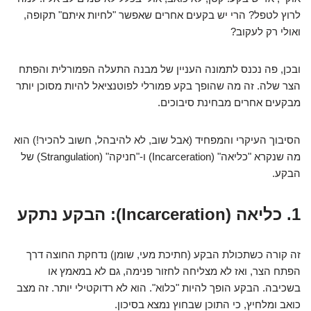
לרוץ לטפל? הרי יש בקעים אחרים שאפשר "לחיות איתם" תקופה,
ואולי רק לעקוב?
ובכן, פה נכנס לתמונה העניין של מבנה התעלה הפמורלית והפתח
הצר שלה. זה מה שהופך בקע פמורלי לפוטנציאל להיות מסוכן יותר
מבקעים אחרים מבחינת סיבוכים.
הסיבוך העיקרי והמפחיד (אבל שוב, לא להיבהל, חשוב להכיר!) הוא
מה שנקרא "כליאה" (Incarceration) ו-"חניקה" (Strangulation) של
הבקע.
1. כליאה (Incarceration): הבקע נתקע
זה קורה כשתכולת הבקע (חתיכת מעי, שומן) נדחקת החוצה דרך
הפתח הצר, ואז לא מצליחה לחזור פנימה, גם לא במאמץ או
בשכיבה. הבקע הופך להיות "כלוא". הוא לא רדוקטילי יותר. זה מצב
כואב ומלחיץ, כי התוכן שבחוץ נמצא בסיכון.