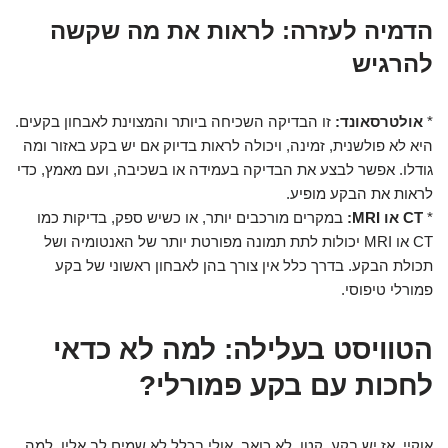
הדמיה לעזרה: לראות את מה שקשה
להרגיש
*
אולטרסאונד:
זו הבדיקה השכיחה ביותר והמצוינת לאבחון בקעים.
היא לא פולשנית, זמינה, ויכולה לראות בדיוק אם יש בקע באזור ומה
גודלו. אפשר לבצע את הבדיקה בעמידה או בשכיבה, ועם מאמץ, כדי
לראות את הבקע מופיע.
*
CT או MRI:
במקרים מורכבים יותר, או כשיש ספק, בדיקות כמו
CT או MRI יכולות לתת תמונה מפורטת יותר של האנטומיה ושל
תכולת הבקע. בדרך כלל אין צורך בהן לאבחון ראשוני של בקע
פמורלי טיפוסי.
הטוויסט בעלילה: למה לא כדאי
לחכות עם בקע פמורלי?
אוקיי, אז יש בקע. קטן, לא כואב, אולי בכלל לא שמים לב אליו. למה