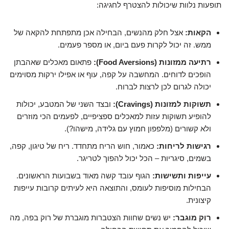
תופעות נלוות שיכולות להצטרף לחגיגה:
הקאות:
אצל חלק מהנשים, הבחילה אכן מתפתחת להקאה של
ממש. זה יכול לקרות פעם ביום, או מספר פעמים.
רתיעה ממזונות (Food Aversions):
פתאום מאכלים שאהבתן
הופכים לדוחים. המחשבה על קפה, עוף או אפילו ירקות מסוימים
יכולה לגרום לכן לרצות לברוח.
תשוקות למזונות (Cravings):
ובצד השני של המטבע, יכולות
להופיע תשוקות עזות למאכלים ספציפיים, לפעמים הכי מוזרים
ולא קשורים (מלפפון חמוץ עם גלידה, מישהו?).
רגישות לריחות:
כאמור, חוש הריח מתחדד. ריח של טיגון, קפה,
בשמים, סיגריות – הכל יכול להפוך לטריגר.
עייפות ותשישות:
הגוף עובד קשה מאוד בשבועות הראשונים.
הבחילות מוסיפות לעומס, והתוצאה היא לעיתים קרובות עייפות
קיצונית.
רוק מוגבר:
יש נשים שחוות הצטברות מוגברת של רוק בפה, מה