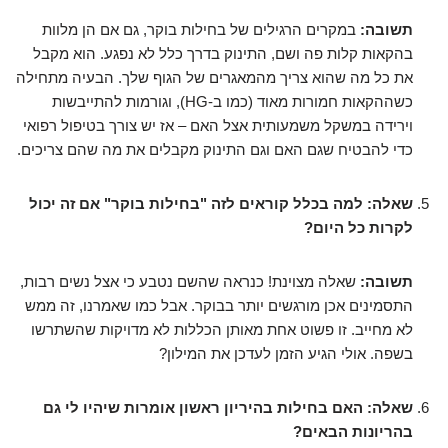
תשובה:
במקרים הרגילים של בחילות בוקר, גם אם הן מלוות
בהקאות קלות פה ושם, התינוק בדרך כלל לא נפגע. הוא מקבל
את כל מה שהוא צריך מהמאגרים של הגוף שלך. הבעיה מתחילה
כשההקאות חמורות מאוד (כמו ב-HG), וגורמות להתייבשות
וירידה במשקל משמעותית אצל האם – אז יש צורך בטיפול רפואי
כדי להבטיח שגם האם וגם התינוק מקבלים את מה שהם צריכים.
שאלה: למה בכלל קוראים לזה "בחילות בוקר" אם זה יכול
לקרות כל היום?
תשובה:
שאלה מצוינת! כנראה שהשם נטבע כי אצל נשים רבות,
התסמינים אכן מורגשים יותר בבוקר. אבל כמו שאמרנו, זה ממש
לא מחייב. זו פשוט אחת מאותן הכללות לא מדויקות שהשתרשו
בשפה. אולי הגיע הזמן לעדכן את המילון?
שאלה: האם בחילות בהיריון ראשון אומרות שיהיו לי גם
בהריונות הבאים?