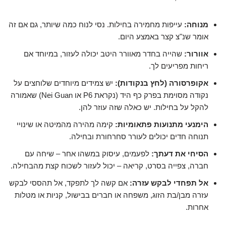
מנוחה:
עייפות מחמירה בחילות. נסי לנוח כמה שיותר, גם אם זה
אומר שנ"צ קצר באמצע היום.
אוורור:
שהייה בחדר מאוורר היטב יכולה לעזור, במיוחד אם
ריחות מפריעים לך.
אקופרסורה (לחץ בנקודות):
יש צמידים מיוחדים שלוחצים על
נקודה מסוימת בפרק כף היד (נקראת P6 או Nei Guan) שאמורה
להקל על בחילות. יש כאלה שזה עוזר להן.
הימנעי מתנועות פתאומיות:
קימה מהירה מהמיטה או שינויי
תנוחה חדים יכולים לעורר סחרחורת ובחילה.
הסיחי את דעתך:
לפעמים, עיסוק במשהו אחר – שיחה עם
חברה, צפייה בסרט, קריאה – יכול לעזור לשכוח קצת מהבחילה.
אל תפחדי לבקש עזרה:
אם קשה לך לתפקד, אל תהססי לבקש
עזרה מבן/בת הזוג, משפחה או חברים בבישול, קניות או מטלות
אחרות.