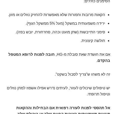
הסימנים כוללים:
הקאות מרובות וחמורות שלא מאפשרות להחזיק נוזלים או מזון.
ירידה משמעותית במשקל (מעל 5% ממשקל הגוף).
סימני התייבשות (שתן מועט וכהה, סחרחורת, יובש בפה).
חולשה קיצונית.
אם את חושדת שאת סובלת מ-HG,
חובה לפנות לרופא המטפל
בהקדם
.
זה לא משהו ש"צריך לסבול בשקט".
יש טיפולים שיכולים לעזור, לעיתים נדרש אפילו אשפוז למתן נוזלים
וטיפול תרופתי.
אל תהססי לפנות לעזרה רפואית אם הבחילות וההקאות
פוגעות משמעותית באיכות החיים שלך או ביכולת שלך