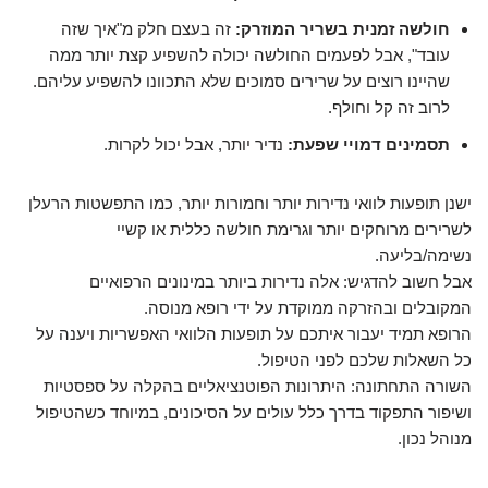
חולשה זמנית בשריר המוזרק:
זה בעצם חלק מ"איך שזה
עובד", אבל לפעמים החולשה יכולה להשפיע קצת יותר ממה
שהיינו רוצים על שרירים סמוכים שלא התכוונו להשפיע עליהם.
לרוב זה קל וחולף.
תסמינים דמויי שפעת:
נדיר יותר, אבל יכול לקרות.
ישנן תופעות לוואי נדירות יותר וחמורות יותר, כמו התפשטות הרעלן
לשרירים מרוחקים יותר וגרימת חולשה כללית או קשיי
נשימה/בליעה.
אבל חשוב להדגיש: אלה נדירות ביותר במינונים הרפואיים
המקובלים ובהזרקה ממוקדת על ידי רופא מנוסה.
הרופא תמיד יעבור איתכם על תופעות הלוואי האפשריות ויענה על
כל השאלות שלכם לפני הטיפול.
השורה התחתונה: היתרונות הפוטנציאליים בהקלה על ספסטיות
ושיפור התפקוד בדרך כלל עולים על הסיכונים, במיוחד כשהטיפול
מנוהל נכון.