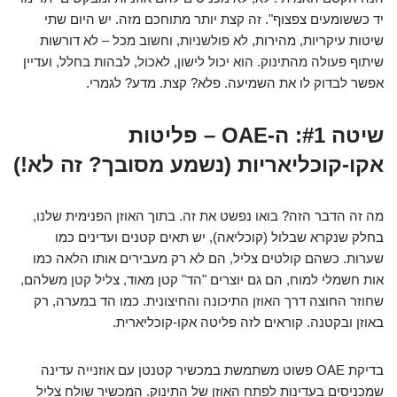
יד כששומעים צפצוף". זה קצת יותר מתוחכם מזה. יש היום שתי
שיטות עיקריות, מהירות, לא פולשניות, וחשוב מכל – לא דורשות
שיתוף פעולה מהתינוק. הוא יכול לישון, לאכול, לבהות בחלל, ועדיין
אפשר לבדוק לו את השמיעה. פלא? קצת. מדע? לגמרי.
שיטה #1: ה-OAE – פליטות
אקו-קוכליאריות (נשמע מסובך? זה לא!)
מה זה הדבר הזה? בואו נפשט את זה. בתוך האוזן הפנימית שלנו,
בחלק שנקרא שבלול (קוכליאה), יש תאים קטנים ועדינים כמו
שערות. כשהם קולטים צליל, הם לא רק מעבירים אותו הלאה כמו
אות חשמלי למוח, הם גם יוצרים "הד" קטן מאוד, צליל קטן משלהם,
שחוזר החוצה דרך האוזן התיכונה והחיצונית. כמו הד במערה, רק
באוזן ובקטנה. קוראים לזה פליטה אקו-קוכליארית.
בדיקת OAE פשוט משתמשת במכשיר קטנטן עם אוזנייה עדינה
שמכניסים בעדינות לפתח האוזן של התינוק. המכשיר שולח צליל