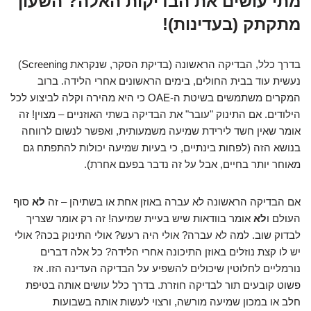
מתי עושים את הבדיקות האלה? השעון
מתקתק (בעדינות)!
בדרך כלל, הבדיקה הראשונה (בדיקת הסקר, שנקראת Screening)
נעשית עוד בבית החולים, בימים הראשונים אחרי הלידה. ברוב
המקרים משתמשים בשיטת ה-OAE כי היא מהירה וקלה לביצוע לכל
הילודים. אם התינוק "עובר" את הבדיקה בשתי האוזניים – מצוין! זה
אומר שאין חשד לירידת שמיעה משמעותית, ואפשר לנשום לרווחה
בנושא הזה (לפחות בינתיים, כי בעיות שמיעה יכולות להתפתח גם
מאוחר יותר בחיים, אבל על זה נדבר בפעם אחרת).
אם הבדיקה הראשונה לא עברה באוזן אחת או בשתיהן – זה
לא
סוף
העולם ו
לא
אומר בוודאות שיש בעיית שמיעה! זה רק אומר שצריך
לבדוק שוב. למה לא עברה? אולי היה רעש? אולי התינוק בכה? אולי
יש לו קצת נוזלים באוזן התיכונה אחרי הלידה? כל אלה דברים
נורמליים לחלוטין שיכולים להשפיע על הבדיקה העדינה הזו. אז
פשוט קובעים תור לבדיקה חוזרת. בדרך כלל עושים אותה בטיפת
חלב או במכון שמיעה מורשה, ורצוי לעשות אותה בשבועות