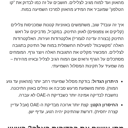
מהאוזן ועד למוח מגיב לצלילים. חושבים על זה כמו לבדוק את "קו
הטלפון" שמעביר את המידע מהאוזן למרכז השמיעה במוח.
איך זה עובד? שוב, משתמשים באוזניות קטנות שמכניסות צלילים
(קליקים או צפצופים) לאוזן התינוק. במקביל, מדביקים על ראש
התינוק (בצורה עדינה לגמרי!) אלקטרודות זעירות. האלקטרודות
האלה "מקשיבות" לפעילות החשמלית במוח של התינוק בתגובה
לצלילים. המכשיר מקליט את התגובות האלה ויוצר גרף. המומחים
מסתכלים על הגרף ורואים אם המוח הגיב לצליל ובאיזו מהירות –
מה שמעיד על תקינות המסלול השמיעתי.
היתרון הגדול:
בודקת מסלול שמיעתי רחב יותר (מהאוזן עד גזע
המוח). פחות מושפעת מרעש סביבה או נוזלים באוזן התיכונה.
נחשבת לבדיקה אמינה יותר כשבדיקת ה-OAE לא עברה.
החיסרון הקטן:
קצת יותר ארוכה מבדיקת ה-OAE (אבל עדיין
קצרה יחסית). דורשת שהתינוק יהיה רגוע, עדיף ישן.