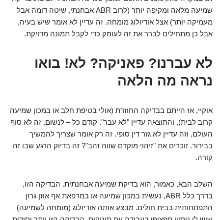
שמיעה מלאה ומקיפה יותר (לרוב ABR אבחנתי, שיטה דומה אבל
מעמיקה יותר) אצל אודיולוג מומחה. זה עדיין לא אומר שיש בעיה,
אבל כן מתחילים לברר את זה לעומק כדי לקבל תמונה מדויקת.
לא עברנו? פאניקה? לא! בואו
נראה מה הלאה
אוקיי, אז הייתם בבדיקה החוזרת (אולי בטיפת חלב או במכון שמיעה
קרוב לבית), והתוצאה עדיין "לא עבר". קודם כל – לנשום. זה לא סוף
העולם, וזה עדיין לא גזר דין סופי. זה רק אומר שצריך להמשיך
בבירור. זוכרים את "זיהוי מוקדם שווה זהב"? זה בדיוק הרגע שבו זה
קורה.
השלב הבא, כאמור, הוא בדיקת שמיעה אבחנתית. הבדיקה הזו,
בדרך כלל ABR, נעשית במכון שמיעה או במרפאת אף אוזן גרון
התפתחותית בבית חולים. מבצע אותה אודיולוג (מומחה לשמיעה)
שיש לו ניסיון ספציפי בעבודה עם תינוקות. הבדיקה הזו יותר יסודית