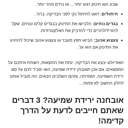
שבע הוא תינוק רגוע יותר… או נרדם מהר יותר.
חיתולים:
דאגו לחיתול נקי לפני הבדיקה. ברור.
בגדים נוחים:
הלבישו את התינוק בבגדים קלים ונוחים, שקל
להוריד/להרים כדי להדביק את האלקטרודות.
צעצוע אהוב:
הביאו חפץ מעבר או צעצוע אהוב שיכול להרגיע
את התינוק אם הוא ער.
האודיולוג יבצע את הבדיקה, ינתח את התוצאות, וישוחח איתכם על
הממצאים. אם אכן תאובחן ירידת שמיעה, הוא יסביר לכם על סוג
ירידת השמיעה, חומרתה, ומהם השלבים הבאים. וזה מוביל אותנו
לחלק החשוב לא פחות…
אובחנה ירידת שמיעה? 3 דברים
שאתם חייבים לדעת על הדרך
קדימה!