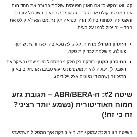
קטן ואז "מקשיב" אם האוזן הפנימית שולחת בחזרה את ההד הזה.
אם המכשיר קולט את ההד – זה אומר שהתאים בשבלול עובדים,
והשמיעה, לפחות בחלק הזה, כנראה תקינה. אם הוא לא קולט את
ההד – זה יכול לרמז על בעיה.
היתרון הגדול:
מהירה, קלה, לא מכאיבה, לא דורשת שיתוף
פעולה. מושלמת לבדיקות סקר.
החיסרון הקטן:
בודקת רק חלק מהמסלול השמיעתי (בעיקר את
השבלול). יכולה להיות מושפעת מרעש סביבה או נוזלים באוזן
התיכונה (שהם די נפוצים אצל יילודים).
שיטה #2: ה-ABR/BERA – תגובת גזע
המוח האודיטורית (נשמע יותר רציני?
זה כי זה!)
השיטה הזו הולכת עמוק יותר. היא בודקת איך המסלול השמיעתי