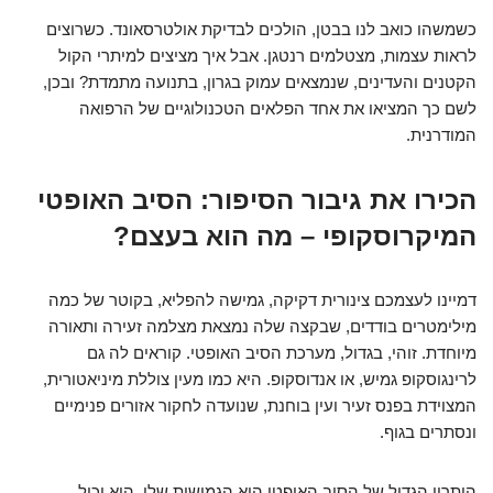
כשמשהו כואב לנו בבטן, הולכים לבדיקת אולטרסאונד. כשרוצים
לראות עצמות, מצטלמים רנטגן. אבל איך מציצים למיתרי הקול
הקטנים והעדינים, שנמצאים עמוק בגרון, בתנועה מתמדת? ובכן,
לשם כך המציאו את אחד הפלאים הטכנולוגיים של הרפואה
המודרנית.
הכירו את גיבור הסיפור: הסיב האופטי
המיקרוסקופי – מה הוא בעצם?
דמיינו לעצמכם צינורית דקיקה, גמישה להפליא, בקוטר של כמה
מילימטרים בודדים, שבקצה שלה נמצאת מצלמה זעירה ותאורה
מיוחדת. זוהי, בגדול, מערכת הסיב האופטי. קוראים לה גם
לרינגוסקופ גמיש, או אנדוסקופ. היא כמו מעין צוללת מיניאטורית,
המצוידת בפנס זעיר ועין בוחנת, שנועדה לחקור אזורים פנימיים
ונסתרים בגוף.
היתרון הגדול של הסיב האופטי הוא הגמישות שלו. הוא יכול