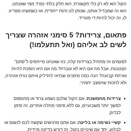
הקול הוא לא רק כלי תקשורת; הוא חלק בלתי נפרד ממי שאנחנו.
הוא זה שמבדיל אותנו, שנותן לנו זהות ייחודית. אז כשמשהו מפריע
לו, זה יכול להיות די מטריד.
פתאום, צרידות? 5 סימני אזהרה שצריך
לשים לב אליהם (ואל תתעלמו!)
לפעמים זה מתחיל בצרידות קלה, כזו שאנחנו מייחסים ל"סתם"
הצטננות. אבל מה אם היא לא עוברת? מה אם היא הופכת להיות
אורחת קבועה? הנה כמה סימנים שכדאי להדליק איתם נורת אזהרה,
ולא לחכות שהמצב יחמיר:
צרידות מתמשכת:
אם הקול שלכם נשמע צרוד או מחוספס
למשך יותר משבועיים, גם ללא סימני מחלה אחרים, זה סימן
לבדוק.
קשיי נשימה או בליעה:
אם אתם מרגישים שקשה לכם לנשום או
לבלוע, יחד עם שינויים בקול, זה דורש בדיקה מיידית.