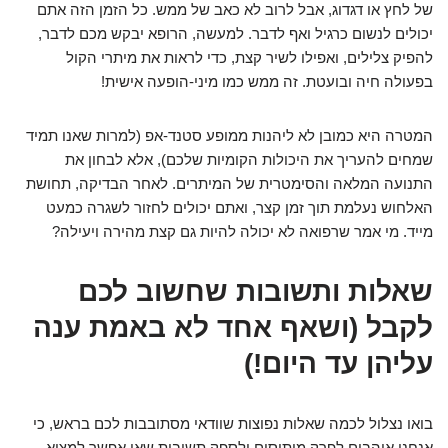
של לחץ או דגדוג, אבל לרוב לא כאב של ממש. כל הזמן הזה אתם
יכולים לנשום כרגיל ואף לדבר. למעשה, הרופא יבקש מכם לדבר,
להפיק צלילים, ואפילו לשיר קצת, כדי לראות את מיתרי הקול
בפעולה חיה ובועטת. זה ממש כמו מיני-הופעה אישית!
המטרה היא כמובן לא ליהנות ממופע סטנד-אפ (למרות שאנו תמיד
שמחים להעריך את היכולות הקומיות שלכם), אלא לבחון את
התנועה המלאה והסימטרית של המיתרים. לאחר הבדיקה, תחושת
האלחוש נעלמת תוך זמן קצר, ואתם יכולים לחזור לשגרה כמעט
מייד. מי אמר שרפואה לא יכולה להיות גם קצת מהירה ויעילה?
שאלות ותשובות שחשוב לכם
לקבל (ושאף אחד לא באמת ענה
עליהן עד היום!)
בואו נצלול לכמה שאלות נפוצות שוודאי מסתובבות לכם בראש, כי
אנחנו אוהבים לפרק מיתוסים ולספק תשובות שאי אפשר למצוא