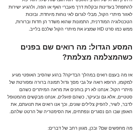
להתפתל בעדינות ובקלות דרך מעברי האף או הפה, ולהגיע ישירות
לאזור מיתרי הקול, מבלי לגרום לאי נוחות מיוחדת. ובזכות
הטכנולוגיה המודרנית, התמונות שהוא משדר הן חדות וברורות,
ממש כמו סרט HD שמציג את מיתרי הקול שלכם בלייב.
המסע הגדול: מה רואים שם בפנים
כשהמצלמה מצלמת?
אז מה בעצם רואים במהלך הבדיקה? ברגע שהסיב האופטי מגיע
למקומו, הרופא רואה על גבי מסך גדול תמונה ברורה ומפורטת של
מיתרי הקול. אנחנו לא רק בוחנים את מראה המיתרים כשהם
סטטיים, אלא גם ובעיקר, כשהם
פועלים
. אנחנו מבקשים מהמטופל
לדבר, לשיר, להפיק צלילים שונים, וכך אנו רואים את תנועתם, את
האופן שבו הם נסגרים ונפתחים, את הסימטריה של הרטט שלהם.
מה מחפשים שם? ובכן, מגוון רחב של דברים: