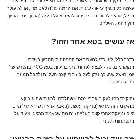
בהריון תקין בשבועות הראשונים, רמת הבטא אמורה להכפיל את
עצמה כל בערך 48-72 שעות. אם הרמה עולה לאט מדי, או לא עולה
בכלל, או אפילו יורדת – זה יכול להצביע על בעיה (הריון כימי, הריון
חוץ רחמי, הפלה).
אז עושים בטא אחד וזהו?
בדרך כלל, לא. כדי להעריך את התפתחות ההריון בשלביו
המוקדמים, נהוג לבצע לפחות שתי בדיקות בטא HCG בהפרש של
יומיים-שלושה. כך ניתן לעקוב אחרי קצב העלייה ולקבל תמונה
מדויקת יותר.
זה קצת כמו לעקוב אחרי צמח ששתלתם. לראות שהוא בוקע
מהאדמה זה מרגש (בדיקה ראשונה), אבל לראות שהוא גדל מיום
ליום (מעקב אחרי קצב העלייה) זה מה שבאמת מרגיע ומעיד על
התפתחות תקינה.