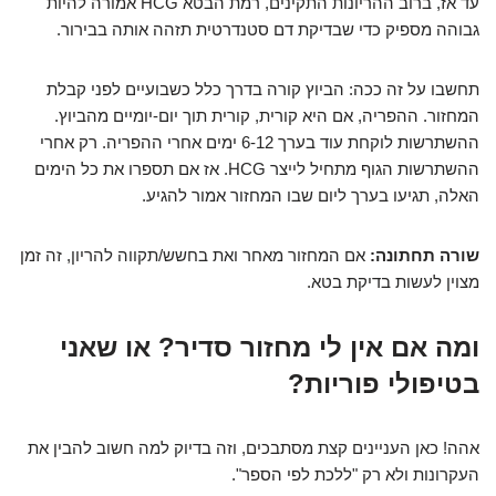
עד אז, ברוב ההריונות התקינים, רמת הבטא HCG אמורה להיות
גבוהה מספיק כדי שבדיקת דם סטנדרטית תזהה אותה בבירור.
תחשבו על זה ככה: הביוץ קורה בדרך כלל כשבועיים לפני קבלת
המחזור. ההפריה, אם היא קורית, קורית תוך יום-יומיים מהביוץ.
ההשתרשות לוקחת עוד בערך 6-12 ימים אחרי ההפריה. רק אחרי
ההשתרשות הגוף מתחיל לייצר HCG. אז אם תספרו את כל הימים
האלה, תגיעו בערך ליום שבו המחזור אמור להגיע.
שורה תחתונה:
אם המחזור מאחר ואת בחשש/תקווה להריון, זה זמן
מצוין לעשות בדיקת בטא.
ומה אם אין לי מחזור סדיר? או שאני
בטיפולי פוריות?
אהה! כאן העניינים קצת מסתבכים, וזה בדיוק למה חשוב להבין את
העקרונות ולא רק "ללכת לפי הספר".