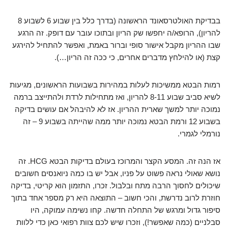
בבדיקת האולטרסאונד הראשונה (בדרך כלל בין שבוע 6 לשבוע 8
להריון), הרופא/ה יחפשו שק הריון ובתוכו עובר עם דופק. זה הרגע
שבו ההריון מקבל אישור סופי וברור באמת, ואפשר להתחיל להירגע
קצת (או להילחץ מדברים אחרים, כי ככה זה הריון…).
רמות הבטא ממשיכות לעלות במהירות בשבועות הראשונים, מגיעות
לשיא סביב שבוע 8-11 להריון, ואז מתחילות לרדת ולהתייצב ברמה
נמוכה יותר למשך שארית ההריון. אז לא להיבהל אם עושים בדיקה
בשבוע 12 ורמת הבטא נמוכה יותר ממה שהייתה בשבוע 9 – זה
נורמלי לגמרי.
אז הנה זה. המסע הקצר והמרוכז בעולם בדיקות הבטא HCG. זה
נושא שאולי נראה פשוט על פניו, אבל יש בו כמה ניואנסים חשובים
שיכולים לחסוך הרבה מתח ובלבול. זכרו, התזמון הוא קריטי, בדיקה
חוזרת לרוב נדרשת, והכי חשוב – התוצאה היא רק מספר אחד בתוך
סיפור גדול ומרגש של התחלה חדשה. קחו נשימה עמוקה, היו
סבלניים (כמה שאפשר!), וזכרו שיש לכם צוות רפואי כאן כדי ללוות