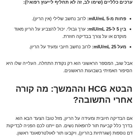
ערכים כלליים (שימו לב, זה לא תחליף לייעוץ רפואי!):
פחות מ-5 mIU/mL:
לרוב נחשב שלילי (אין הריון).
בין 5 ל-25 mIU/mL:
ערך גבולי. יכול להצביע על הריון מאוד
מוקדם או על צורך בבדיקה חוזרת.
מעל 25 mIU/mL:
לרוב נחשב חיובי ומעיד על הריון.
אבל שוב, המספר הראשוני הוא רק נקודת התחלה. העלייה שלו היא
הסיפור האמיתי בשבועות הראשונים.
הבטא HCG וההמשך: מה קורה
אחרי התשובה?
אם הבדיקה חיובית ומעידה על הריון, מזל טוב! הצעד הבא הוא
בדרך כלל קביעת תור לרופא/ת נשים. הם ייתנו לכם הפניה לבדיקות
דם נוספות (שגרתיות בהריון), ויקבעו תור לאולטרסאונד ראשון.