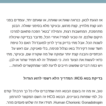
אז הגעת לכאן. כנראה שאת או שאתה, או שאתם יחד, עומדים בפני
רגע קצת מלחיץ, קצת מרגש, ובעיקר מלא בסימני שאלה. הבטן
מתהפכת, המחשבות רצות, והמילה "בטא" הפכה פתאום למרכז
היקום שלכם. זה טבעי לגמרי! אחרי הכל, מדובר בבדיקה שיכולה
לשנות הכל. אבל מתי בדיוק צריך לרוץ למעבדה? האם כל טיפת
חשד שווה דקירה? בואו נצלול פנימה, בלי פאניקה, עם ראש על
הכתפיים והבנה קצת יותר עמוקה של מה שקורה שם, ובעיקר, מתי
כדאי לעשות את הצעד הזה. כי האמת? זה לא תמיד שחור או לבן.
ויש כמה דברים שפשוט חייבים לדעת לפני שמתקשרים לאחות…
בדיקת בטא HCG: המדריך הלא רשמי לרגע הגדול
טוב, אז מה זה בעצם הבטא הזה שמדברים עליו כל כך הרבה? קודם
כל, למי שפחות בעניינים, הבטא HCG זה השם המקוצר להורמון
Human Chorionic Gonadotropin. תגידו את זה שלוש פעמים מהר.