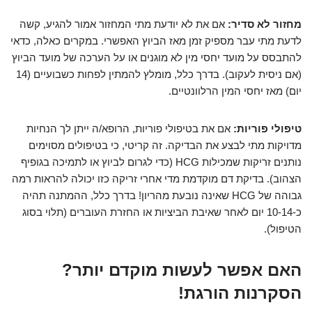
מחזור לא סדיר:
אם את לא יודעת מתי המחזור אמור להגיע, קשה
לדעת מתי עבר מספיק זמן מאז הביוץ האפשרי. במקרים כאלה, כדאי
להתבסס על מועד יחסי מין לא מוגנים או על הערכה של מועד הביוץ
(אם ניסית לעקוב). בדרך כלל, מומלץ להמתין לפחות כשבועיים (14
יום) מאז יחסי המין הרלוונטיים.
טיפולי פוריות:
אם את בטיפולי פוריות, הרופא/ה ייתן לך הנחיות
מדויקות מתי לבצע את הבדיקה. זה קריטי, כי בטיפולים מסוימים
נותנים זריקות שמכילות HCG (כדי לגרום לביוץ או לתמיכה בגופיף
הצהוב). בדיקת דם מוקדמת מדי אחרי זריקה כזו יכולה להראות רמה
גבוהה של HCG שאינה נובעת מהריון! בדרך כלל, ההמתנה תהיה
כ-10-14 יום לאחר שאיבת הביציות או החזרת העוברים (תלוי בסוג
הטיפול).
האם אפשר לעשות מוקדם יותר?
הסקרנות הורגת!