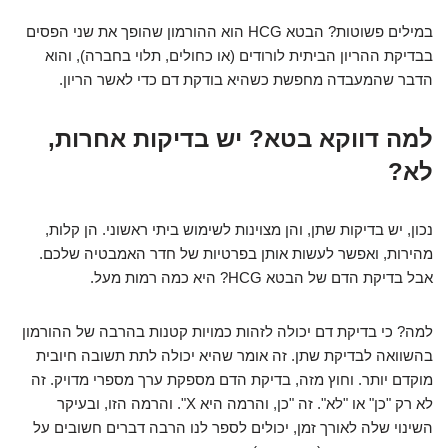
במילים פשוטות? הבטא HCG הוא ההורמון שהופך את שני הפסים
בבדיקת ההריון הביתית לורודים (או כחולים, תלוי בחברה), והוא
הדבר שהמעבדה מחפשת כשהיא בודקת דם כדי לאשר הריון.
למה דווקא בטא? יש בדיקות אחרות,
לא?
נכון, יש בדיקות שתן, והן מצוינות לשימוש ביתי ראשוני. הן קלות,
מהירות, ואפשר לעשות אותן בפרטיות של חדר האמבטיה שלכם.
אבל בדיקת הדם של הבטא HCG? היא כמה רמות מעל.
למה? כי בדיקת דם יכולה לזהות כמויות קטנות בהרבה של ההורמון
בהשוואה לבדיקת שתן. זה אומר שהיא יכולה לתת תשובה חיובית
מוקדם יותר. וחוץ מזה, בדיקת הדם מספקת ערך מספרי מדויק. זה
לא רק "כן" או "לא". זה "כן, והרמה היא X". והרמה הזו, ובעיקר
השינוי שלה לאורך זמן, יכולים לספר לנו הרבה דברים חשובים על