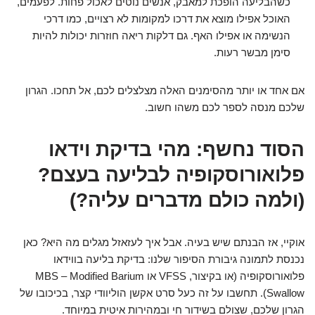
כשהבליעה הופכת למאבק, אנשים נוטים לאכול פחות. לפעמים,
האוכל אפילו מוצא את דרכו למקומות לא רצויים, כמו דרכי
הנשימה או אפילו האף. גם דלקות ריאה חוזרות יכולות להיות
סימן מבשר רעות.
אם אחד או יותר מהסימנים האלה מצלצלים לכם, אל תחכו. הגרון
שלכם מנסה לספר לכם משהו חשוב.
הסוד נחשף: מהי בדיקת וידאו
פלואורוסקופיה לבליעה בעצם?
(ולמה כולם מדברים עליה?)
אוקיי, אז הבנתם שיש בעיה. אבל איך לעזאזל מגלים מה היא? כאן
נכנסת לתמונה גיבורת הסיפור שלנו: בדיקת בליעה בווידאו
פלואורוסקופיה (או בקיצור, VFSS או MBS – Modified Barium
Swallow). תחשבו על זה כעל סרט אקשן הוליוודי קצר, בכיכובו של
הגרון שלכם, שצולם בשידור חי ובמהירות איטית במיוחד.