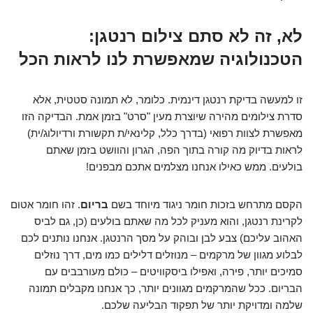
לא, זה לא סתם צילום רנטגן:
הטכנולוגיה שמאפשרת לנו לראות הכל
זו למעשה בדיקת רנטגן דינמית. כלומר, לא תמונה סטטית, אלא
סדרת צילומים מהירה שיוצרת מעין "סרט" בזמן אמת. הבדיקה הזו
מאפשרת לצוות רפואי (בדרך כלל, קלינאי/ת תקשורת ורדיולוג/ית)
לראות בדיוק מה קורה בתוך הפה, הגרון והוושט בזמן שאתם
בולעים. ממש כאילו אנחנו מצלמים אתכם מבפנים!
הקסם מתרחש בזכות חומר ניגוד מיוחד בשם
בריום
. זהו חומר אטום
לקרינת רנטגן, והוא מעניק לכל מה שאתם בולעים (כן, גם לביס
האהוב עליכם) צבע לבן ובוהק על מסך הרנטגן. אנחנו נותנים לכם
לבלוע מגוון של מרקמים – מנוזלים דלילים כמו מים, דרך נוזלים
סמיכים יותר, פירה, ואפילו ביסקוויטים – כולם מעורבבים עם
הבריום. ככל שהמרקמים מגוונים יותר, כך אנחנו מקבלים תמונה
שלמה ומדויקת יותר של תפקוד הבליעה שלכם.