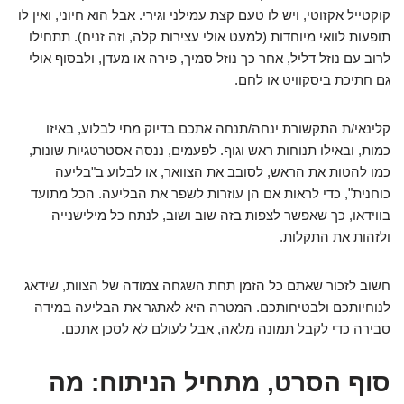
קוקטייל אקזוטי, ויש לו טעם קצת עמילני וגירי. אבל הוא חיוני, ואין לו
תופעות לוואי מיוחדות (למעט אולי עצירות קלה, וזה זניח). תתחילו
לרוב עם נוזל דליל, אחר כך נוזל סמיך, פירה או מעדן, ולבסוף אולי
גם חתיכת ביסקוויט או לחם.
קלינאי/ת התקשורת ינחה/תנחה אתכם בדיוק מתי לבלוע, באיזו
כמות, ובאילו תנוחות ראש וגוף. לפעמים, ננסה אסטרטגיות שונות,
כמו להטות את הראש, לסובב את הצוואר, או לבלוע ב"בליעה
כוחנית", כדי לראות אם הן עוזרות לשפר את הבליעה. הכל מתועד
בווידאו, כך שאפשר לצפות בזה שוב ושוב, לנתח כל מילישנייה
ולזהות את התקלות.
חשוב לזכור שאתם כל הזמן תחת השגחה צמודה של הצוות, שידאג
לנוחיותכם ולבטיחותכם. המטרה היא לאתגר את הבליעה במידה
סבירה כדי לקבל תמונה מלאה, אבל לעולם לא לסכן אתכם.
סוף הסרט, מתחיל הניתוח: מה