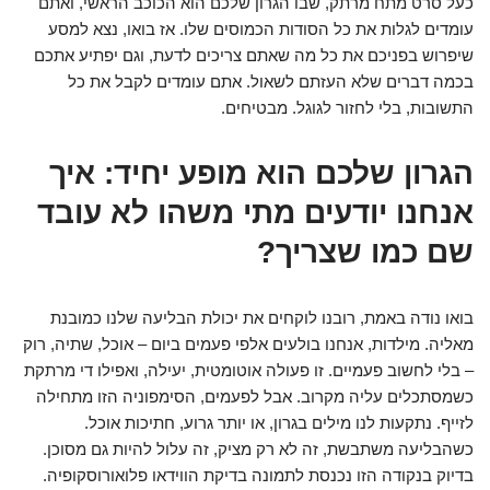
כעל סרט מתח מרתק, שבו הגרון שלכם הוא הכוכב הראשי, ואתם
עומדים לגלות את כל הסודות הכמוסים שלו. אז בואו, נצא למסע
שיפרוש בפניכם את כל מה שאתם צריכים לדעת, וגם יפתיע אתכם
בכמה דברים שלא העזתם לשאול. אתם עומדים לקבל את כל
התשובות, בלי לחזור לגוגל. מבטיחים.
הגרון שלכם הוא מופע יחיד: איך
אנחנו יודעים מתי משהו לא עובד
שם כמו שצריך?
בואו נודה באמת, רובנו לוקחים את יכולת הבליעה שלנו כמובנת
מאליה. מילדות, אנחנו בולעים אלפי פעמים ביום – אוכל, שתיה, רוק
– בלי לחשוב פעמיים. זו פעולה אוטומטית, יעילה, ואפילו די מרתקת
כשמסתכלים עליה מקרוב. אבל לפעמים, הסימפוניה הזו מתחילה
לזייף. נתקעות לנו מילים בגרון, או יותר גרוע, חתיכות אוכל.
כשהבליעה משתבשת, זה לא רק מציק, זה עלול להיות גם מסוכן.
בדיוק בנקודה הזו נכנסת לתמונה בדיקת הווידאו פלואורוסקופיה.