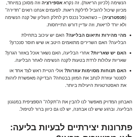
הנשימה (לכיוון הריאות). זה נקרא
אספירציה
וזה מסוכן במיוחד,
מכיוון שיכול להוביל לדלקת ריאות. לפעמים אנחנו רואים "חדירה"
(
פנפטרציה
) – כשהאוכל נכנס רק לחלק העליון של קנה הנשימה
ולא יורד לריאות, וזה עדיין דורש התייחסות.
מהי מהירות ותיאום הבליעה?
האם יש עיכוב בתחילת
הבליעה? האם השרירים מתואמים היטב או שיש חוסר סנכרון?
האם יש שאריות?
אחרי הבליעה, האם נשאר אוכל באזור הגרון?
שאריות עלולות לרדת בטעות לקנה הנשימה לאחר הבליעה.
האם תנוחות מסוימות עוזרות?
אולי הטיית ראש לצד אחד או
לסנטר עוזרת לנתב את המזון בבטחה? הבדיקה מאפשרת לזהות
את האסטרטגיות היעילות ביותר.
האבחון המדויק מאפשר לנו להבין את ה"תקלה" הספציפית במנגנון
הבליעה. וברגע שיש לנו אבחנה, יש לנו גם כיוון ברור לטיפול.
פתרונות יצירתיים לבעיות בליעה: