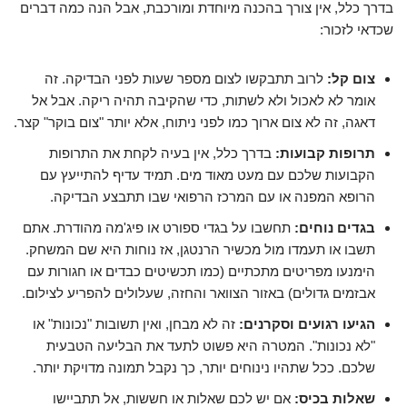
בדרך כלל, אין צורך בהכנה מיוחדת ומורכבת, אבל הנה כמה דברים
שכדאי לזכור:
צום קל:
לרוב תתבקשו לצום מספר שעות לפני הבדיקה. זה
אומר לא לאכול ולא לשתות, כדי שהקיבה תהיה ריקה. אבל אל
דאגה, זה לא צום ארוך כמו לפני ניתוח, אלא יותר "צום בוקר" קצר.
תרופות קבועות:
בדרך כלל, אין בעיה לקחת את התרופות
הקבועות שלכם עם מעט מאוד מים. תמיד עדיף להתייעץ עם
הרופא המפנה או עם המרכז הרפואי שבו תתבצע הבדיקה.
בגדים נוחים:
תחשבו על בגדי ספורט או פיג'מה מהודרת. אתם
תשבו או תעמדו מול מכשיר הרנטגן, אז נוחות היא שם המשחק.
הימנעו מפריטים מתכתיים (כמו תכשיטים כבדים או חגורות עם
אבזמים גדולים) באזור הצוואר והחזה, שעלולים להפריע לצילום.
הגיעו רגועים וסקרנים:
זה לא מבחן, ואין תשובות "נכונות" או
"לא נכונות". המטרה היא פשוט לתעד את הבליעה הטבעית
שלכם. ככל שתהיו נינוחים יותר, כך נקבל תמונה מדויקת יותר.
שאלות בכיס:
אם יש לכם שאלות או חששות, אל תתביישו