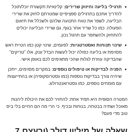
תרגילי בליעה וחיזוק שרירים:
קלינאי/ת תקשורת יוכל/תוכל
להדריך אתכם בתרגילים ספציפיים שמטרתם לחזק את שרירי
הבליעה, לשפר את טווח התנועה שלהם ולשכלל את תיאום
הפעולה. כמו כל שריר אחר בגוף, גם שרירי הבליעה יכולים
להתחזק ולהשתפר עם תרגול נכון.
שינוי תנוחות ואסטרטגיות:
לפעמים, שינוי קטן כמו הטיית ראש
מסוימת או בליעה כפולה יכול לעשות הבדל ענק. אלו "טריקים"
שהבדיקה עוזרת לגלות שהכי מתאימים לכם באופן אישי.
הפניה לבדיקות או טיפולים נוספים:
במקרים מסוימים, ייתכן
שיהיה צורך בבדיקות נוספות (כמו גסטרוסקופיה) או בהתייעצות
עם מומחים נוספים, כמו גסטרואנטרולוג.
המטרה הסופית היא תמיד אחת: להחזיר לכם את היכולת ליהנות
מאוכל ושתיה בבטחה, בנוחות ובכיף. כי הרי מה הם החיים בלי ביס
טוב מדי פעם?
שאלה של מיליון דולר (ובעצם 7