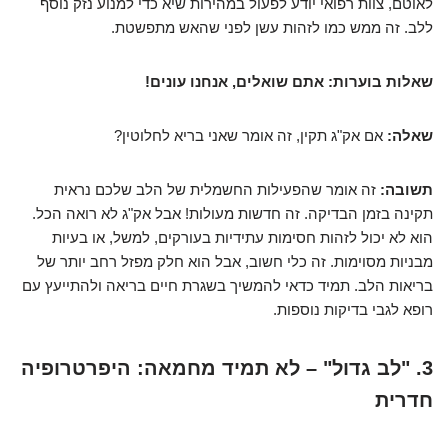
לאוטם, צוות רפואי יודע לפעול במהירות שיא כדי למנוע נזק נוסף
ללב. זה ממש כמו לזהות עשן לפני שהאש מתפשטת.
שאלות בוערות: אתם שואלים, אנחנו עונים!
שאלה:
אם אק"ג תקין, זה אומר שאני בריא לחלוטין?
תשובה:
זה אומר שהפעילות החשמלית של הלב שלכם נראית
תקינה בזמן הבדיקה. זה חדשות מעולות! אבל אק"ג לא רואה הכל.
הוא לא יכול לזהות חסימות עתידיות בעורקים, למשל, או בעיות
מבניות מסוימות. זה כלי חשוב, אבל הוא חלק מפזל רחב יותר של
בריאות הלב. תמיד כדאי להמשיך בשגרת חיים בריאה ולהתייעץ עם
רופא לגבי בדיקות נוספות.
3. "לב גדול" – לא תמיד מחמאה: היפרטרופיה
חדרית