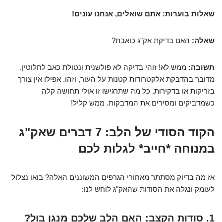
שאלות בוערות: אתם שואלים, אנחנו עונים!
שאלה:
האם בדיקת אק"ג כואבת?
תשובה:
ממש לא! זוהי בדיקה לא פולשנית ונטולת כאב לחלוטין.
מדובר בהדבקת אלקטרודות קטנות על העור, וזהו. אפילו אין צורך
בזריקות או בדקירות. כל מה שתרגישו זו אולי תחושה קלה
כשמדביקים ומסירים את המדבקות. ממש קליל!
הקוד הסודי של הלב: 7 דברים שאק"ג
במנוחה *חייב* לגלות לכם
אז מה בדיוק מסתתר מאחורי הגרפים המשוננים האלה? בואו נצלול
לעומק ונגלה את הסודות שהאק"ג לוחש לנו:
1. סודות הקצב: האם הלב שלכם מנגן בול?