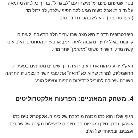
בטח שמעתם פעם על מישהו עם "לב גדול". בדרך כלל, זה מחמאה
על נדיבות. אבל כשזה מגיע ללב הפיזי שלכם, לב גדול מדי
(היפרטרופיה) הוא לא בהכרח דבר טוב.
היפרטרופיה חדרית היא מצב שבו שריר הלב מתעבה, לעיתים
קרובות בגלל לחץ דם גבוה לאורך זמן, או בעיות מסתמים. הלב עובד
קשה מדי, והשריר פשוט "מתאמן" יותר מדי.
האק"ג יודע לזהות את העיבוי הזה דרך שינויים מסוימים בפעילות
החשמלית, למרות שהוא לא "רואה" את עובי השריר עצמו. זו התראה
חשובה שיכולה להוביל לבדיקות נוספות וטיפול מונע.
4. משחק המאזניים: הפרעות אלקטרוליטים
הגוף שלנו הוא כמו מכונה מורכבת של כימיה. אלקטרוליטים כמו
אשלגן, נתרן, סידן ומגנזיום הם חיוניים לפעילות תקינה של שרירים
ועצבים, ובמיוחד של הלב.