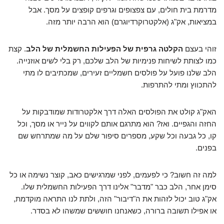
מדרמת בית חולים, עם צפצופים וגרפים קופצים על מסך. אבל
במציאות, אק"ג (אלקטרוקרדיוגרם) הוא הרבה יותר מזה.
זוהי בעצם
הקלטה גרפית של הפעילות החשמלית של הלב
. קצת
כמו לצותת לשיחות פנימיות של הלב שלכם, רק בלי לשים אוזנייה.
הלב שלנו פועל על פולסים חשמליים זעירים, שמכתיבים לו מתי
להתכווץ ומתי להתרפות.
האק"ג קולט את הפולסים האלה דרך אלקטרודות שמודבקות על
החזה והגפיים. ואז? הוא מתרגם אותם לקווים על נייר או מסך, וכל
קו, כל גבעה וכל שקע, מספרים סיפור שלם על מה שמתרחש שם
בפנים.
למה זה חשוב? כי לפעמים, לפני שמרגישים כאב, קוצר נשימה או כל
סימן אחר, הלב כבר "מדבר" אלינו דרך הפעילות החשמלית שלו.
אק"ג טוב יכול לזהות את ה"דיבור" הזה, ולתת לנו התראה מוקדמת,
או אפילו תשובה ברורה, כשאנחנו חוששים שמשהו לא בסדר.