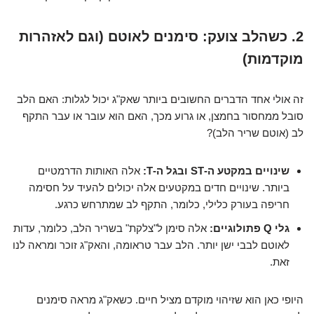
2. כשהלב צועק: סימנים לאוטם (וגם לאזהרות
מוקדמות)
זה אולי אחד הדברים החשובים ביותר שאק"ג יכול לגלות: האם הלב
סובל ממחסור בחמצן, או גרוע מכך, האם הוא עובר או עבר התקף
לב (אוטם שריר הלב)?
שינויים במקטע ה-ST ובגל ה-T:
אלה האותות הדרמטיים
ביותר. שינויים חדים במקטעים אלה יכולים להעיד על חסימה
חריפה בעורק כלילי, כלומר, התקף לב שמתרחש כרגע.
גלי Q פתולוגיים:
אלה סימן ל"צלקת" בשריר הלב, כלומר, עדות
לאוטם לבבי ישן יותר. הלב עבר טראומה, והאק"ג זוכר ומראה לנו
זאת.
היופי כאן הוא שזיהוי מוקדם מציל חיים. כשאק"ג מראה סימנים