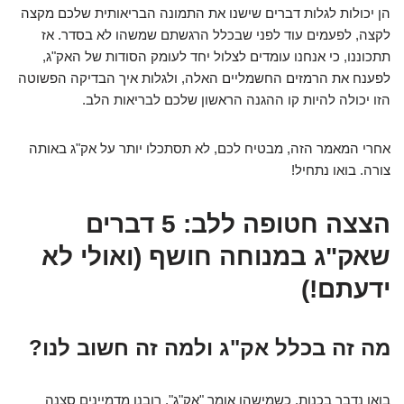
הן יכולות לגלות דברים שישנו את התמונה הבריאותית שלכם מקצה
לקצה, לפעמים עוד לפני שבכלל הרגשתם שמשהו לא בסדר. אז
תתכוננו, כי אנחנו עומדים לצלול יחד לעומק הסודות של האק"ג,
לפענח את הרמזים החשמליים האלה, ולגלות איך הבדיקה הפשוטה
הזו יכולה להיות קו ההגנה הראשון שלכם לבריאות הלב.
אחרי המאמר הזה, מבטיח לכם, לא תסתכלו יותר על אק"ג באותה
צורה. בואו נתחיל!
הצצה חטופה ללב: 5 דברים
שאק"ג במנוחה חושף (ואולי לא
ידעתם!)
מה זה בכלל אק"ג ולמה זה חשוב לנו?
בואו נדבר בכנות. כשמישהו אומר "אק"ג", רובנו מדמיינים סצנה