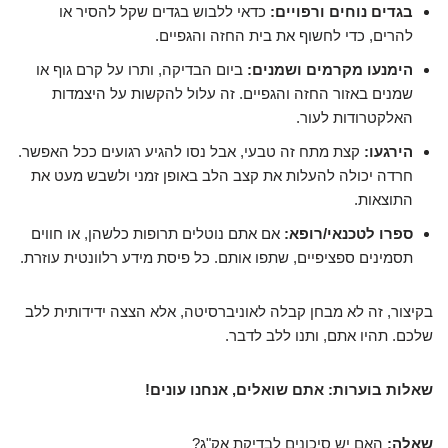
בגדים נוחים ורפויים:
כדאי ללבוש בגדים שקל להסיר או
להרים, כדי לחשוף את בית החזה והגפיים.
הימנעו מקרמים ושמנים:
ביום הבדיקה, ותרו על קרם גוף או
שמנים באזור החזה והגפיים. זה עלול להקשות על היצמדות
האלקטרודות לעור.
הירגעו:
קצת מתח זה טבעי, אבל נסו להגיע רגועים ככל האפשר.
חרדה יכולה להעלות את קצב הלב באופן זמני ולשבש מעט את
התוצאות.
ספרו לטכנאי/רופא:
אם אתם נוטלים תרופות כלשהן, או חווים
תסמינים ספציפיים, שתפו אותם. כל פיסת מידע רלוונטית עוזרת.
בקיצור, זה לא מבחן קבלה לאוניברסיטה, אלא הצצה ידידותית ללב
שלכם. תהיו אתם, ותנו ללב לדבר.
שאלות בוערות: אתם שואלים, אנחנו עונים!
שאלה:
האם יש סיכונים לבדיקת אק"ג?