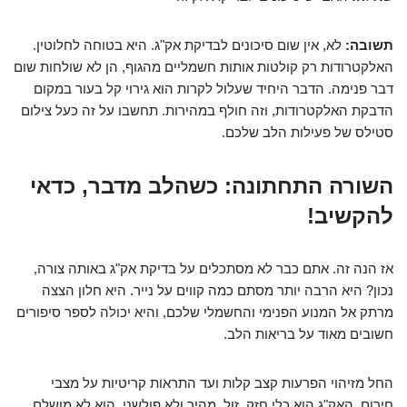
תשובה:
לא, אין שום סיכונים לבדיקת אק"ג. היא בטוחה לחלוטין.
האלקטרודות רק קולטות אותות חשמליים מהגוף, הן לא שולחות שום
דבר פנימה. הדבר היחיד שעלול לקרות הוא גירוי קל בעור במקום
הדבקת האלקטרודות, וזה חולף במהירות. תחשבו על זה כעל צילום
סטילס של פעילות הלב שלכם.
השורה התחתונה: כשהלב מדבר, כדאי
להקשיב!
אז הנה זה. אתם כבר לא מסתכלים על בדיקת אק"ג באותה צורה,
נכון? היא הרבה יותר מסתם כמה קווים על נייר. היא חלון הצצה
מרתק אל המנוע הפנימי והחשמלי שלכם, והיא יכולה לספר סיפורים
חשובים מאוד על בריאות הלב.
החל מזיהוי הפרעות קצב קלות ועד התראות קריטיות על מצבי
חירום, האק"ג הוא כלי חזק, זול, מהיר ולא פולשני. הוא לא מושלם,