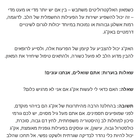
כשמאזן האלקטרוליטים משתבש – בין אם יש יותר מדי או מעט מדי
– זה יכול להשפיע ישירות על הפעילות החשמלית של הלב. לדוגמה,
רמות אשלגן גבוהות או נמוכות במיוחד יכולות לגרום לשינויים
דרמטיים באק"ג.
האק"ג יכול להצביע על קיומן של הפרעות אלה, ולסייע לרופאים
להבין מדוע הלב לא פועל כשורה, ולהתאים טיפול שיחזיר את המאזן.
שאלות בוערות: אתם שואלים, אנחנו עונים!
שאלה:
האם כדאי לי לעשות אק"ג אם אני לא מרגיש כלום?
תשובה:
בהחלט! הרבה מהיתרונות של אק"ג הם בזיהוי מוקדם,
לפני שמופיעים תסמינים. אם אתם מעל גיל מסוים, יש לכם גורמי
סיכון למחלות לב (היסטוריה משפחתית, לחץ דם גבוה, סוכרת,
כולסטרול גבוה, עישון), או עוסקים בפעילות גופנית מאומצת, אק"ג
יכול להיות כלי נהדר לבדיקה שגרתית ולשקט נפשי. אל תחכו שהלב