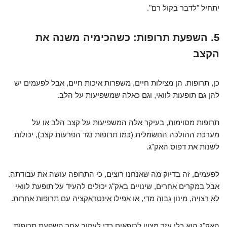
יתחיל "לדבר בקול רם".
5. השפעת תרופות: כשהכימיה משנה את
הקצב
כן, תרופות. הן מצילות חיים, משפרות איכות חיים, אבל לפעמים יש
להן גם תופעות לוואי, וגם כאלה שמשפיעות על הלב.
תרופות מסוימות, בעיקר אלה המשפיעות על קצב הלב או על
מערכת ההולכה החשמלית (כמו תרופות נגד הפרעות קצב), יכולות
לשנות את דפוס האק"ג.
לפעמים, זה בדיוק מה שאנחנו רוצים, כי התרופה עושה את עבודתה.
אבל במקרים אחרים, שינויים באק"ג יכולים להעיד על תופעת לוואי
לא רצויה, מינון גבוה מדי, או אפילו אינטראקציה עם תרופות אחרות.
האק"ג הוא כלי עזר מצוין לרופאים כדי לעקוב אחר השפעת תרופות