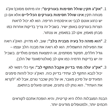
"אק"ג תקין שולל חסימות בעורקים":
זהו מיתוס מסוכן! אק"ג
מנוחה תקין
אינו שולל חסימות בעורקים הכליליים
אלא אם כן
יש כרגע אוטם לבבי או איסכמיה חריפה. הוא לא יכול לראות
הצרות בעורקים באופן ישיר. בשביל זה צריך בדיקות אחרות כמו
מבחן מאמץ, אקו לב במאמץ, או צנתור.
"הוא מזהה כל בעיה מבנית בלב":
שוב, לא מדויק. האק"ג רואה
את הפעילות החשמלית. הוא לא רואה את מבנה הלב עצמו –
גודל חללים, תפקוד מסתמים, או הימצאות מומים מולדים. בשביל
זה יש בדיקות הדמיה כמו אקו לב (אולטרסאונד של הלב).
"אק"ג יגלה מתי בדיוק אקבל התקף לב":
אף כלי רפואי לא
יכול לנבא התקף לב עתידי בדיוק כזה. האק"ג יכול לזהות סימנים
המעידים על סיכון מוגבר, או על נזק שכבר נגרם, אבל לא "לקרוא
את העתיד". הוא נותן לנו נתונים, ואנחנו פועלים בהתאם.
הבנת המגבלות הללו היא קריטית, והיא הופכת אתכם לקוראים
חכמים יותר, ולמטופלים מודעים יותר.