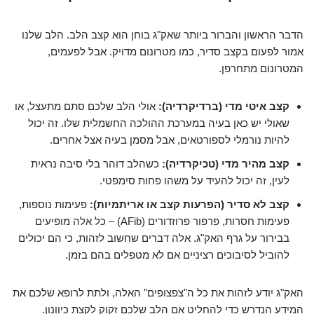
הדבר הראשון והברור ביותר שאק"ג בוחן הוא קצב הלב. הלב שלנו
אמור לפעום בקצב סדיר, כמו מטרונום מדויק. אבל לפעמים,
המטרונום מתחרפן.
קצב איטי מדי (ברדיקרדיה):
אולי הלב שלכם סתם מתעצל, או
שאולי יש כאן בעיה במערכת ההולכה החשמלית שלו. זה יכול
להיות נורמלי לספורטאים, אבל מסמן בעיה אצל אחרים.
קצב מהיר מדי (טכיקרדיה):
כשהלב דוהר בלי סיבה נראית
לעין, זה יכול להעיד על משהו פחות סימפטי.
קצב לא סדיר (הפרעות קצב או אריתמיות):
פעימות נוספות,
פעימות חסרות, פרפור פרוזדורים (AFib) – כל אלה מופיעים
בבירור על גרף האק"ג. אלה דברים שחשוב לזהות, כי הם יכולים
להוביל לסיבוכים רציניים אם לא מטפלים בהם בזמן.
האק"ג יודע לזהות את כל ה"צפצופים" האלה, ולתת לרופא שלכם את
המידע הנדרש כדי להחליט אם הלב שלכם זקוק לקצת כיוונון.