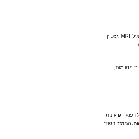
אין "טוב יותר". כל בדיקה מתאימה למטרה מסוימת. CT מהיר ומצוין לאיתור כללי, ואילו MRI מצטיין
ות מסוימות,
). זוהי בדיקה של רפואה גרעינית,
שה
. הממזר הסודי