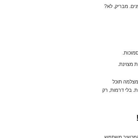
ים. מבריק, לא?
סמוכות.
המצלמה תוכל
ת. בלי דרמות, רק
את, המכשיר משתמש