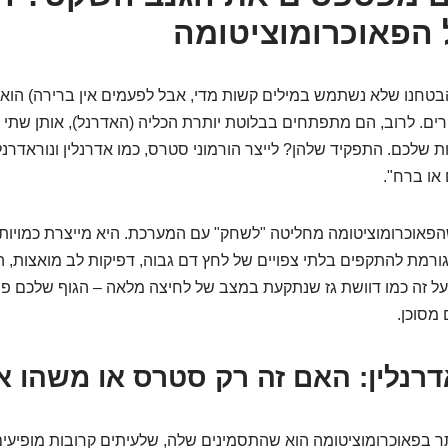
 הפאוכרומוציטומה
בטחנו שלא נשתמש במילים קשות מדי, אבל לפעמים אין ברירה) הוא
ירים. לרוב, הם מתפתחים בבלוטת יותרת הכליה (האדרנל), אותן שתי 
ת שלכם. התפקיד שלהן? לייצר הורמוני סטרס, כמו אדרנלין ונוראדרנל
או ברח".
פאוכרומוציטומה מחליטה "לשחק" עם המערכת. היא מייצרת כמויות 
גורמת להתקפים בלתי צפויים של לחץ דם גבוה, דפיקות לב מואצות, ה
ל זה כמו דוושת גז שנתקעת במצב של לחיצה מלאה – הגוף שלכם פש
 מסוכן.
רנלין: האם זה רק סטרס או משהו 
 בפאוכרומוציטומה הוא שהתסמינים שלה, שלעיתים קרובות מופיעים ו