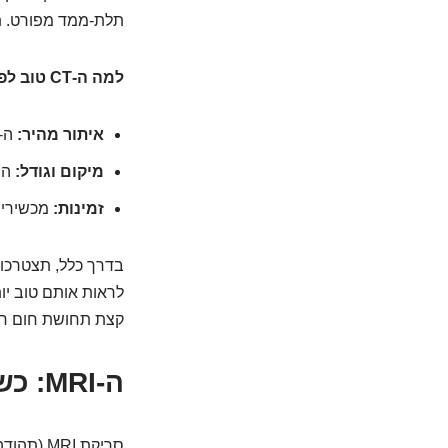
תלת-ממד מפורט. תח
למה ה-CT טוב לפאוכרומוציטומה?
איתור מהיר:
ה-CT מהיר יחסית ויכול לאתר גידולים בכל 
מיקום וגודל:
הוא
זמינות:
מכשירי CT זמינים ברוב המרכזים הרפואיים, מה שהופך אותו לבדיקה ראשונית מצו
בדרך כלל, תצטרכו 
לראות אותם טוב יות
קצת תחושת חום חול
ה-MRI: כשמגנט פוגש אדרנלין – הקסם מתחיל!
סריקת RI