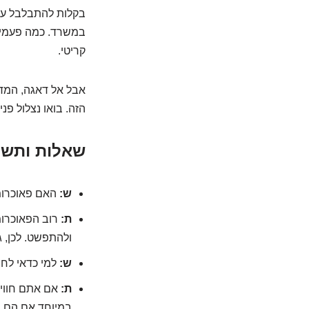
בקלות להתבלבל עם 
במשרד. כמה פעמים 
קריטי.
אבל אל דאגה, המדע
הזה. בואו נצלול פני
שאלות ותשו
ש:
האם פאוכרומ
ת:
ולהתפשט. לכן, ג
ש:
למי כדאי לח
ת:
אם אתם חווים
במיוחד אם הם מ