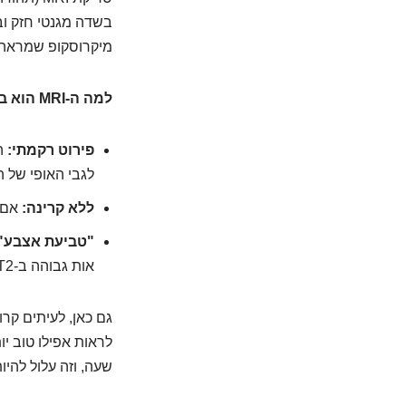
בשדה מגנטי חזק וב
מיקרוסקופ שמראה 
למה ה-MRI הוא בלש משובח במיוחד?
פירוט רקמתי:
הו
לגבי האופי של הג
ללא קרינה:
אם את
"טביעת אצבע" 
אות גבוהה ב-T2) שיכולים לעזור באבחנה מדויקת.
גם כאן, לעיתים קרו
שעה, וזה עלול להי