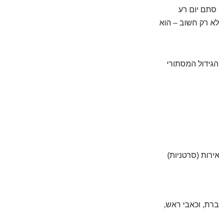
סתם יום רע
לא רק חשוב – הוא
הגידול המסתורי
אבל כ-10-15% יכולות להיות ממאירות (סרטניות)
ברת, וכאבי ראש,