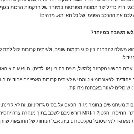
גלי רדיו כדי לייצר תמונות מפורטות במיוחד של הרקמות הרכות בגוף.
לכם את ההרכב הפנימי של כל תא ותא. מדהים!
א מעולה להבחנה בין סוגי רקמות שונים, ולעיתים קרובות יכול לתת ל
ידול.
ם בחשש מקרינה (למשל, נשים בהיריון או ילדים), ה-MRI הוא האופציה המועדפת.
ייחודית:
בות משתמשים בחומר ניגוד, הפעם על בסיס גדוליניום. זה לא קרינה, ו
לראות אפילו טוב יותר. החיסרון הקטן? ה-MRI דורש מכם לשכב בתוך מנהרה 
ות מאתגר למי שסובל מקלסטרופוביה. אבל הנוחות של התוצאות שווה 