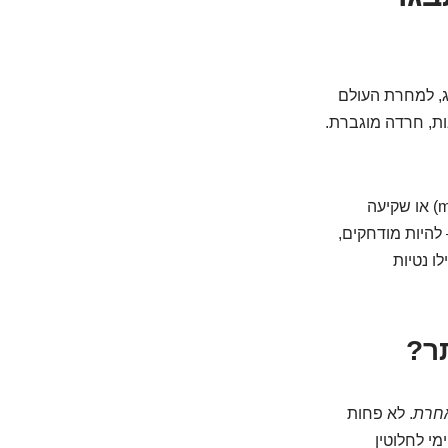
ג, למחרת העולם
בות, חרדה מוגברת.
העלייה במודעות העצמית מביאה איתה גם עלייה בלחץ ובתסכול. התקפי זעם (meltdowns) או שקיעה
ר – להיות מודחקים,
ו נטיות
תר?
חרת
. לא פחות
מי לחלוטין