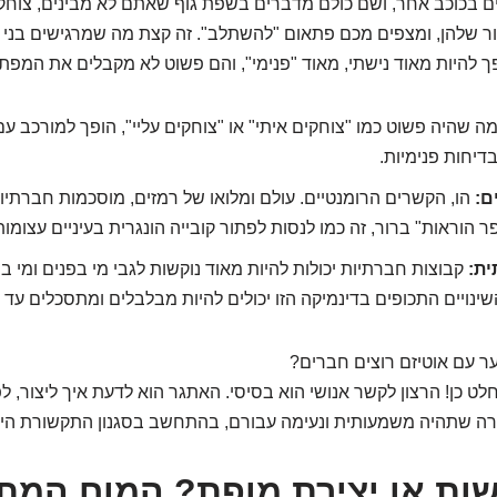
ם בכוכב אחר, ושם כולם מדברים בשפת גוף שאתם לא מבינים, צוחק
 שלהן, ומצפים מכם פתאום "להשתלב". זה קצת מה שמרגישים בני נ
 להיות מאוד נישתי, מאוד "פנימי", והם פשוט לא מקבלים את המפת
ה שהיה פשוט כמו "צוחקים איתי" או "צוחקים עליי", הופך למורכב ע
בדיחות פנימיות.
ם:
הו, הקשרים הרומנטיים. עולם ומלואו של רמזים, מוסכמות חברתיו
פר הוראות" ברור, זה כמו לנסות לפתור קובייה הונגרית בעיניים עצומות
ית:
קבוצות חברתיות יכולות להיות מאוד נוקשות לגבי מי בפנים ומי ב
שינויים התכופים בדינמיקה הזו יכולים להיות מבלבלים ומתסכלים עד 
ער עם אוטיזם רוצים חברים?
ט כן! הרצון לקשר אנושי הוא בסיסי. האתגר הוא לדעת איך ליצור, 
ה שתהיה משמעותית ונעימה עבורם, בהתחשב בסגנון התקשורת היי
ות או יצירת מופת? המוח המת