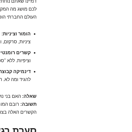
דמיינו שאתם נוחתי
לכם מושג מה המקור
העולם החברתי הופך
הומור וציניות:
מ
ציניות, סרקזם, ו
קשרים רומנטיי
וציפיות. ללא "ס
דינמיקה קבוצת
להגיד ומה לא. ה
שאלה:
האם בני נו
תשובה:
רובם המוחל
הקשרים האלה בצור
סערת רגש