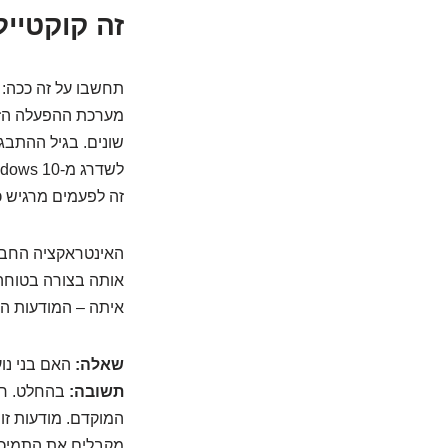
זה קוקטיי
תחשבו על זה ככה: 
מערכת ההפעלה הזו 
שונים. בגיל ההתבג
זה לפעמים מרגיש כמו לעבור מ-Mac ל-Linux – פתאום
האינטראקציה החברת
אותה בצורה בטוחה 
איתה – המודעות הע
שאלה:
האם בני נוע
תשובה:
בהחלט. רב
המוקדם. מודעות זו 
מקבלים את התמיכה