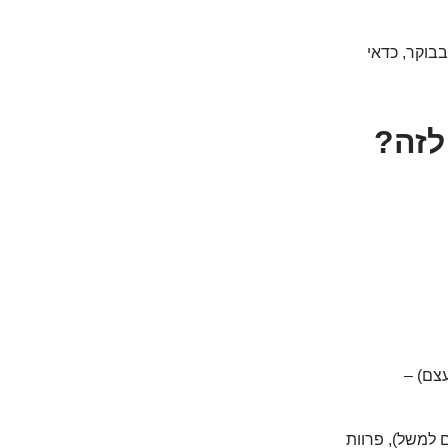
בוקר, כדאי
לזה?
צם) –
 למשל), פרוות