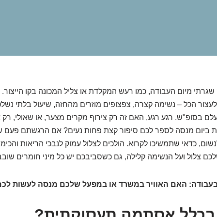
שגרתי מיום העבודה, כמו רעש המקלדת או צליל המכונה בקו הייצור. ו
לעצור הכל – נשימה קצרה, צפצופים מוזרים מהחזה, שיעול בלתי נשל
ם בסופ"ש. רגע רגע, האם זה רק צירוף מקרים מצער, או שאולי, רק א
ת ביום מנסה לספר לכם סיפור קצת פחות נעים? אם הרגשתם פעם 
שום, כדאי שתמשיכו לקרוא. הולכים לצלול עמוק לנבכי הריאות והכימיק
לכם צלול ועל הנשימה קלילה, גם כשסביבכם יש כל מיני חומרים שובב
עבודה: האם האוויר במשרד או במפעל שלכם מנסה לעשות לכ
 בכלל אסתמה תעסוקתית?