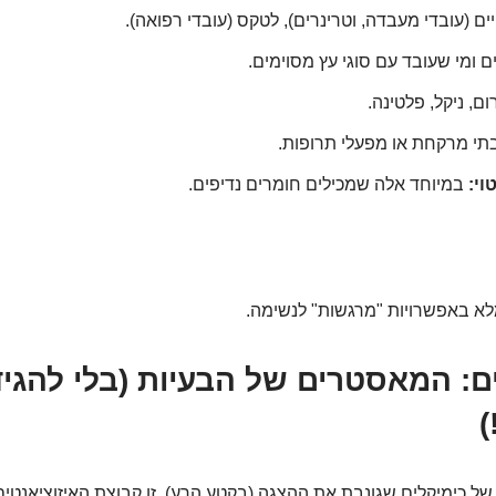
ים (עובדי מעבדה, וטרינרים), לטקס (עובדי רפואה).
ם ומי שעובד עם סוגי עץ מסוימים.
ם, ניקל, פלטינה.
תי מרקחת או מפעלי תרופות.
וי:
במיוחד אלה שמכילים חומרים נדיפים.
לא באפשרויות "מרגשות" לנשימה.
ים: המאסטרים של הבעיות (בלי להגיד
ל כימיקלים שגונבת את ההצגה (בקטע הרע), זו קבוצת האיזוציאנטים