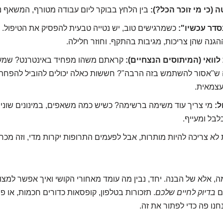
(כי מי זוכר הכל?):
בין הלחץ בבוקר ליום עבודה מטורף, המשאף נ
דר עכשיו":
כשמרגישים טוב, יש נטייה טבעית להפסיק את הטיפול. 
גנה שהן צריכות, מגיבות בהתקף. וחוזר חלילה.
וואי (המיתוסים הנצחיים):
קראתם משהו מפחיד באינטרנט? שמ
ש"אסור להשתמש בזה הרבה"? חששות כאלה יכולים להוביל להפחתת 
עצמאית.
ל:
מי צריך עוד משימה ברשימה? כשיש כמה משאפים, במינונים שונים,
לבל ומעייף.
 לא צריכה להיות מותרות, אבל לפעמים התרופות יקרות מדי, וזה מכ
מה, אלא של הבנה. יחד, נבין מה עומד מאחורי הקושי ואיך אפשר למצו
ם
בדיוק לחיים שלכם
. תזכורות בטלפון, קופסאות כדורים חכמות, או 
חנו פה כדי לפתור את זה.