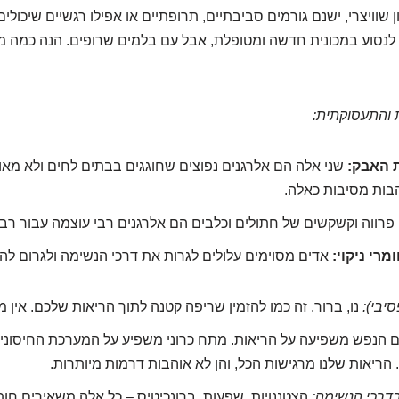
 שוויצרי, ישנם גורמים סביבתיים, תרופתיים או אפילו רגשיים שיכולי
 לנסוע במכונית חדשה ומטופלת, אבל עם בלמים שרופים. הנה כמה 
 והתעסוקתית:
 האבק:
שני אלה הם אלרגנים נפוצים שחוגגים בבתים לחים ולא מאוו
בות מסיבות כאלה.
פרווה וקשקשים של חתולים וכלבים הם אלרגנים רבי עוצמה עבור רבי
מרי ניקוי:
אדים מסוימים עלולים לגרות את דרכי הנשימה ולגרום לה
סיבי):
נו, ברור. זה כמו להזמין שריפה קטנה לתוך הריאות שלכם. אין 
ם הנפש משפיעה על הריאות. מתח כרוני משפיע על המערכת החיסונית
ריאות שלנו מרגישות הכל, והן לא אוהבות דרמות מיותרות.
בדרכי הנשימה:
הצטננויות, שפעות, ברונכיטיס – כל אלה משאירים חות