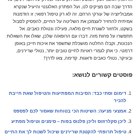
הדרך שבה הם מציקים לנו, ועל הפתרון האלגנטי והיעיל שנקרא
אמבוליזציה של עורקי הרחם. זה לא רק טיפול רפואי; זו הזדמנות
אמיתית להחזיר לעצמכן את השליטה על החיים, להפסיק לסבול
בשקט, ולחזור לשגרת חיים מלאה, פעילה ונטולת כאבים. אל
תתפשרו על פחות מזה. דברו עם הרופא/ה שלכן, שאלו את השאלות
הנכונות, וקבלו החלטה מושכלת שתשפר את איכות חייכן באופן
דרמטי. כי אתן לגמרי ראויות לחיים טובים יותר, נטולי שרירנים,
ובעיקר, נטולי כאבים ודאגות. קדימה, צאו לדרך!
פוסטים קשורים לנושא:
דימום וסתי כבד: הסיבות המפתיעות והטיפול שאת חייבת
להכיר
אמצעי מניעה: השיטות הכי בטוחות שאסור לכם לפספס
ליכן סקלרוזוס וליכן פלנוס בפות – סימנים וטיפול מפתיע
טיפול תרופתי להקטנת שרירנים שיכול לשנות לך את החיים