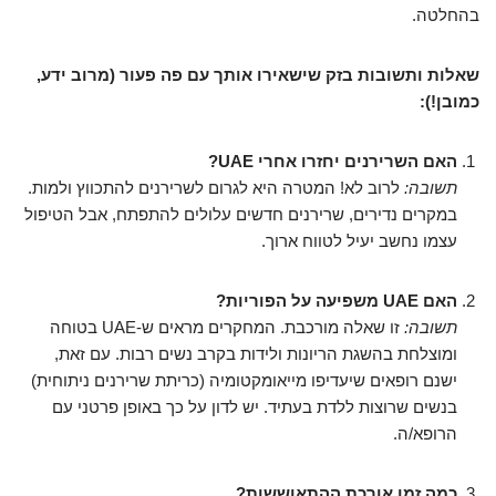
בהחלטה.
שאלות ותשובות בזק שישאירו אותך עם פה פעור (מרוב ידע,
כמובן!):
האם השרירנים יחזרו אחרי UAE?
תשובה:
לרוב לא! המטרה היא לגרום לשרירנים להתכווץ ולמות.
במקרים נדירים, שרירנים חדשים עלולים להתפתח, אבל הטיפול
עצמו נחשב יעיל לטווח ארוך.
האם UAE משפיעה על הפוריות?
תשובה:
זו שאלה מורכבת. המחקרים מראים ש-UAE בטוחה
ומוצלחת בהשגת הריונות ולידות בקרב נשים רבות. עם זאת,
ישנם רופאים שיעדיפו מייאומקטומיה (כריתת שרירנים ניתוחית)
בנשים שרוצות ללדת בעתיד. יש לדון על כך באופן פרטני עם
הרופא/ה.
כמה זמן אורכת ההתאוששות?