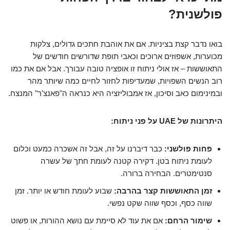
פולשנית?
בואו נדבר קצת בציניות. אם את אוהבת חתכים גדולים, צלקות
מכוערות, אשפוזים ארוכים וכאבי תופת שדורשים חודשים של
התאוששות – אז אולי ניתוח זו אופציה טובה עבורך. אבל אם את כמו
רוב הנשים השפויות, שמעדיפות לחזור לחיים כמה שיותר מהר
ובמינימום כאב וסיכון, אז אמבוליזציה היא כנראה ה"פאנצ'ר" המנצח.
היתרונות של UAE על פני ניתוח:
פחות פולשני:
כבר דיברנו על זה, אבל זה אשכרה כמעט וכלום
לעומת ניתוח בטן. דקירה קטנה לעומת חתך של עשרה
סנטימטרים. הבחירה ברורה.
זמן התאוששות קצר בהרבה:
שבוע לעומת חודש או יותר. זמן
שווה כסף, וכסף שווה שקט נפשי.
שימור הרחם:
אם את עוד לא סיימת עם נושא ההורות, או פשוט