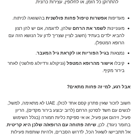
להתרוקן כל הזמן, או לחלופין, עצירות כרונית.
מעדיפות
אפשרות טיפול פחות פולשנית
בהשוואה לניתוח.
מעוניינות
לשמר את הרחם
שלהן, לדוגמה, אם יש להן רצון
להביא ילדים בעתיד (חשוב לציין שצריך לדון על הנושא הזה עם
הרופא המטפל).
נמצאות
בגיל הפוריות או לקראת גיל המעבר
.
קיבלו
אישור מהרופא המטפל
(גניקולוג ורדיולוג פולשני) לאחר
בירור מקיף.
אבל רגע, למי זה פחות מתאים?
חשוב לזכור שאין פתרון קסם אחד לכולן. UAE לא מתאימה, למשל,
לנשים עם חשד לסרטן הרחם (לרוב יבוצע בירור מקדים), הריון
פעיל, זיהום אגן פעיל, או אי ספיקת כליות חמורה (בגלל השימוש
בחומר ניגוד). לכן,
שיחה פתוחה עם הרופא/ה שלכן היא קריטית
.
אל תתביישו לשאול הכל, לדרוש הסברים, ולהיות שותפות פעילות