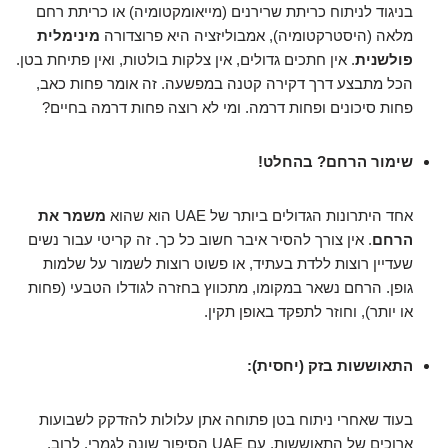
בניגוד לניתוח כריתת שרירנים (מייאומקטומיה) או כריתת רחם
מלאה (היסטרקטומיה), אמבוליזציה היא פרוצדורה
מינימלית
פולשנית
. אין חתכים גדולים, אין צלקות בולטות, ואין פתיחת בטן.
הכל מתבצע דרך דקירה קטנה במפשעה. זה אומר פחות כאב,
פחות סיכונים ופחות דרמה. ומי לא רוצה פחות דרמה בחיים?
שימור הרחם? בהחלט!
אחד היתרונות הגדולים ביותר של UAE הוא שהוא
משמר את
הרחם
. אין צורך להסיר איבר חשוב כל כך. זה קריטי עבור נשים
שעדיין רוצות ללדת בעתיד, או פשוט רוצות לשמור על שלמות
גופן. הרחם נשאר במקומו, מתכווץ בחזרה לגודלו הטבעי (פחות
או יותר), וחוזר לתפקד באופן תקין.
התאוששות בזק (יחסית):
בעוד שאחרי ניתוח בטן פתוחה אתן עלולות להזדקק לשבועות
ארוכים של התאוששות, עם UAE הסיפור שונה לגמרי. לרוב,