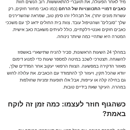
מיד לאחר הפעולה, את תועברי להתאוששות. רוב הנשים חוות
כאבים דמויי התכווצויות של הרחם
(כמו כאבי מחזור חזקים, רק
עשרות מונים יותר). אל תבהלי! זהו סימן טוב, שמראה שהשרירנים
שלך "סובלים" ושהטיפול עובד. צוות בית החולים ידאג לך עם משככי
כאבים חזקים ואנטי-דלקתיים, כולל לעיתים משאבת כאב אישית.
המטרה היא שתהיי כמה שיותר נינוחה.
במהלך 24 השעות הראשונות, סביר להניח שתישארי באשפוז
להשגחה. תצטרכי לשכב במיטה למספר שעות כדי למנוע דימום
מאזור הדקירה במפשעה. הצוות הרפואי יעקוב אחר המדדים שלך,
יוודא שהכל תקין, ויעזור לך להתמודד עם הכאבים. את עלולה לחוש
גם בחילה קלה או עייפות, אבל אלו תופעות זמניות שחולפות
במהרה. העיקר שאת בידיים טובות.
כשהגוף חוזר לעצמו: כמה זמן זה לוקח
באמת?