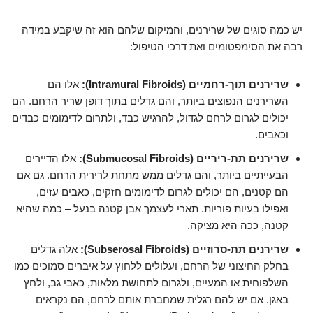
יש כמה סוגים של שרירנים, והמיקום שלהם הוא זה שיקבע במידה
רבה את הסימפטומים ואת דרכי הטיפול:
שרירנים תוך-רחמיים (Intramural Fibroids):
אלו הם
השרירנים הנפוצים ביותר, והם גדלים בתוך דופן שריר הרחם. הם
יכולים לגרום לרחם לגדול, להרגיש כבד, ולתרום לדימומים כבדים
וכאבים.
שרירנים תת-ריריים (Submucosal Fibroids):
אלו הדיירים
הבעייתיים ביותר, והם גדלים ממש מתחת לרירית הרחם. גם אם
הם קטנים, הם יכולים לגרום לדימומים חזקים, כאבים עזים,
ואפילו בעיות פוריות. תארי לעצמך אבן קטנה בנעל – כמה שהיא
קטנה, ככה היא מציקה.
שרירנים תת-סרוזיים (Subserosal Fibroids):
אלה גדלים
בחלק החיצוני של הרחם, ועלולים ללחוץ על איברים סמוכים כמו
השלפוחית או המעיים, ולגרום לתחושת מלאות, כאבי גב, ולחץ
באגן. אם יש להם רגלית שמחברת אותם לרחם, הם נקראים