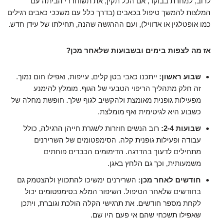
לרוב, למחרת בבוקר, אם הכל תקין, את תשוחררי הביתה עם
המלצות להמשך טיפול בכאבים (בדרך כלל עם משככי כאבים רגילים
כמו אופטלגין או אדוויל), ועם ההרגשה שהנה, תחילתו של עידן חדש.
אז מה לצפות בימים ובשבועות שלאחר מכן?
שבוע ראשון:
ייתכנו כאבי בטן קלים, עייפות, ואפילו חום נמוך.
זה חלק מתהליך הריפוי הטבעי של הגוף. מומלץ להימנע
מפעילות גופנית מאומצת ולהקשיב לגוף שלך. חופשת מחלה של
כשבוע היא לגיטימית ואף מומלצת.
שבועות 2-4:
רוב הנשים חוזרות לשגרת חייהן הרגילה, כולל
עבודה ופעילות גופנית קלה. הסימפטומים של השרירנים
מתחילים לדעוך בהדרגה. הדימומים הכבדים פוחתים
משמעותית, וכך גם הלחץ באגן.
חודשים לאחר מכן:
השרירנים ימשיכו להתכווץ ולהצטמק גם
בחודשים שלאחר הטיפול. השיפור המלא בסימפטומים יכול
לקחת מספר חודשים. את תרגישי הקלה הולכת וגוברת, ויתכן
שאפילו תשכחי שהם אי פעם היו שם.