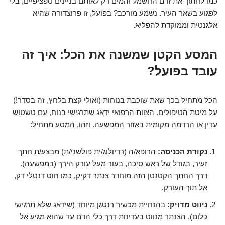
כמו לחתוך את זרם החשמל והמים רק לאותם בניינים ספציפיים, בלי
לפגוע בשאר העיר. נשמע מורכב? בפועל, זו פרוצדורה שהיא
אלגנטית וממוקדת להפליא.
המסע הקטן שמשנה את הכל: איך זה
עובד בפועל?
הכל מתחיל בכך שאת שוכבת בנוחות (ואולי קצת בלחץ, זה בסדר!)
על מיטת הטיפולים. הצוות הרפואי ידאג שתרגישי בנוח, עם טשטוש
עדין או הרדמה מקומית באזור המפשעה. וזהו, המסע מתחיל:
נקודת הכניסה:
הרופא/ה (רדיולוג/ית פולשני/ת) מבצע/ת חתך
זעיר, בגודל של ראש סיכה, בעור מעל עורק הירך (במפשעה).
דרך החתך הקטנטן הזה מוחדר צנתר דקיק, כמו חוט דנטלי דק,
אל תוך העורק.
ניווט מדויק:
בהנחיית מכשיר רנטגן מיוחד (שידאג שלא תרגישי
כלום), הצנתר מנווט בעדינות דרך כלי הדם עד שהוא מגיע אל