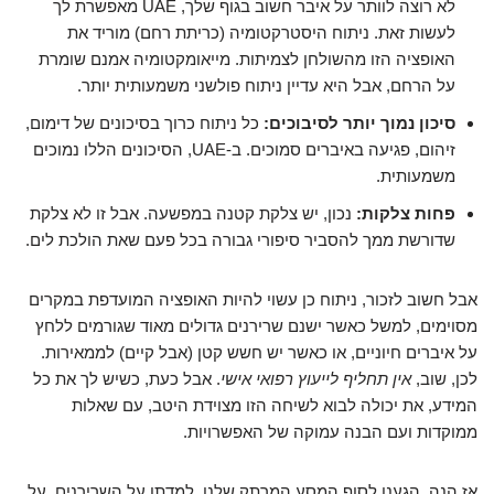
לא רוצה לוותר על איבר חשוב בגוף שלך, UAE מאפשרת לך
לעשות זאת. ניתוח היסטרקטומיה (כריתת רחם) מוריד את
האופציה הזו מהשולחן לצמיתות. מייאומקטומיה אמנם שומרת
על הרחם, אבל היא עדיין ניתוח פולשני משמעותית יותר.
סיכון נמוך יותר לסיבוכים:
כל ניתוח כרוך בסיכונים של דימום,
זיהום, פגיעה באיברים סמוכים. ב-UAE, הסיכונים הללו נמוכים
משמעותית.
פחות צלקות:
נכון, יש צלקת קטנה במפשעה. אבל זו לא צלקת
שדורשת ממך להסביר סיפורי גבורה בכל פעם שאת הולכת לים.
אבל חשוב לזכור, ניתוח כן עשוי להיות האופציה המועדפת במקרים
מסוימים, למשל כאשר ישנם שרירנים גדולים מאוד שגורמים ללחץ
על איברים חיוניים, או כאשר יש חשש קטן (אבל קיים) לממאירות.
לכן, שוב,
אין תחליף לייעוץ רפואי אישי
. אבל כעת, כשיש לך את כל
המידע, את יכולה לבוא לשיחה הזו מצוידת היטב, עם שאלות
ממוקדות ועם הבנה עמוקה של האפשרויות.
אז הנה, הגענו לסוף המסע המרתק שלנו. למדתן על השרירנים, על