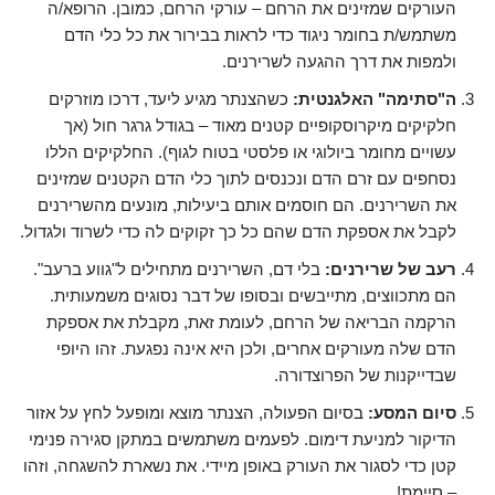
העורקים שמזינים את הרחם – עורקי הרחם, כמובן. הרופא/ה
משתמש/ת בחומר ניגוד כדי לראות בבירור את כל כלי הדם
ולמפות את דרך ההגעה לשרירנים.
ה"סתימה" האלגנטית:
כשהצנתר מגיע ליעד, דרכו מוזרקים
חלקיקים מיקרוסקופיים קטנים מאוד – בגודל גרגר חול (אך
עשויים מחומר ביולוגי או פלסטי בטוח לגוף). החלקיקים הללו
נסחפים עם זרם הדם ונכנסים לתוך כלי הדם הקטנים שמזינים
את השרירנים. הם חוסמים אותם ביעילות, מונעים מהשרירנים
לקבל את אספקת הדם שהם כל כך זקוקים לה כדי לשרוד ולגדול.
רעב של שרירנים:
בלי דם, השרירנים מתחילים ל"גווע ברעב".
הם מתכווצים, מתייבשים ובסופו של דבר נסוגים משמעותית.
הרקמה הבריאה של הרחם, לעומת זאת, מקבלת את אספקת
הדם שלה מעורקים אחרים, ולכן היא אינה נפגעת. זהו היופי
שבדייקנות של הפרוצדורה.
סיום המסע:
בסיום הפעולה, הצנתר מוצא ומופעל לחץ על אזור
הדיקור למניעת דימום. לפעמים משתמשים במתקן סגירה פנימי
קטן כדי לסגור את העורק באופן מיידי. את נשארת להשגחה, וזהו
– סיימת!