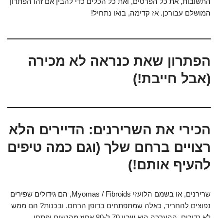
התשובות, את כל הפרטים, ואת כל הכלים כדי להבין אם זהו הפתרון
המושלם עבורכן. אז קדימה, בואו נתחיל!
הפתרון שאת כנראה לא מכירה
(אבל חייבת!)
הכירי את השרירנים: הדיירים הלא
רצויים ברחם שלך (וגם כמה טיפים
להעיף אותם!)
שרירנים, או בשמם הלועזי Myomas / Fibroids, הם גידולים שפירים
נפוצים להחריד, כאלה שמתפתחים בדופן הרחם. ובכנות? הם ממש
לא נדירים. ההערכה היא שבין 70 ל-80 אחוז מהנשים יפתחו