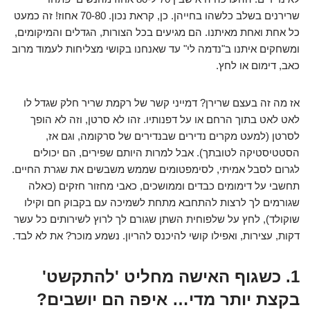
שרירנים בשלב כלשהו בחייהן. כן, קראת נכון. 70-80 אחוז! זה כמעט
כל אחת ואחת מאיתנו. הם מגיעים בכל הצורות, הגדלים והמיקומים,
ומשחקים איתנו ב"נדמה לי" עד שאנחנו בקושי מצליחות לעמוד מרוב
כאב, דימום או לחץ.
אז מה זה בעצם שרירן? דמייני קשר של רקמת שריר חלק שגדל לו
לאט לאט בתוך הרחם או על דפנותיו. זהו לא סרטן, וזה לא הופך
לסרטן (למעט מקרים נדירים שבנדירים של סרקומה, וגם אז,
הסטטיסטיקה לטובתך). אבל למרות היותם שפירים, הם יכולים
לגרום לסבל אמיתי, לסימפטומים שממש משבשים את שגרת החיים.
תחשבי על דימומים כבדים וממושכים, כאבי מחזור חזקים (כאלה
שגורמים לך לרצות להתחבא מתחת לשמיכה עם בקבוק חם וקילו
שוקולד), לחץ על שלפוחית השתן שגורם לך לרוץ לשירותים כל עשר
דקות, עצירות, ואפילו קושי להיכנס להריון. נשמע מוכר? את לא לבד.
1. כשגוף האישה מחליט 'להתקשט'
בקצת יותר מדי… איפה הם יושבים?