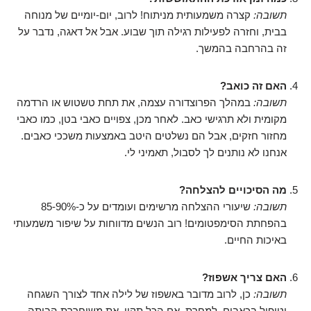
תשובה:
קצרה משמעותית מניתוח! לרוב, יום-יומיים של מנוחה
בבית, וחזרה לפעילות רגילה תוך שבוע. אבל אל דאגה, נדבר על
זה בהרחבה בהמשך.
האם זה כואב?
תשובה:
במהלך הפרוצדורה עצמה, את תחת טשטוש או הרדמה
מקומית ולא תרגישי כאב. לאחר מכן, צפויים כאבי בטן, כמו כאבי
מחזור חזקים, אבל הם נשלטים היטב באמצעות משככי כאבים.
אנחנו לא נותנים לך לסבול, תאמיני לי.
מה הסיכויים להצלחה?
תשובה:
שיעורי ההצלחה מרשימים ועומדים על כ-85-90%
בהפחתת הסימפטומים! רוב הנשים מדווחות על שיפור משמעותי
באיכות החיים.
האם צריך אשפוז?
תשובה:
כן, לרוב מדובר באשפוז של לילה אחד לצורך השגחה
וטיפול בכאבים. למחרת, אם הכל תקין, את משוחררת הביתה.